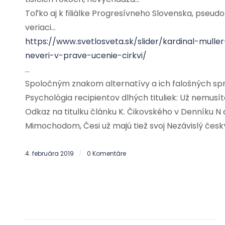
Toľko aj k filiálke Progresívneho Slovenska, pseudo
veriaci…
https://www.svetlosveta.sk/slider/kardinal-muller
neveri-v-prave-ucenie-cirkvi/
…
Spoločným znakom alternatívy a ich falošných sprá
Psychológia recipientov dlhých tituliek: Už nemusít
Odkaz na titulku článku K. Čikovského v Denníku N
Mimochodom, Česi už majú tiež svoj Nezávislý čes
4. februára 2019
0 Komentáre
/