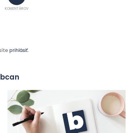
KOMENTÁROV
síte
prihlásiť
.
yobcan