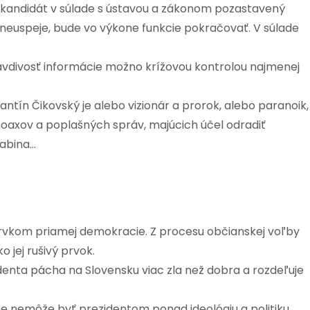
ý kandidát v súlade s ústavou a zákonom pozastavený
 neuspeje, bude vo výkone funkcie pokračovať. V súlade
ravdivosť informácie možno krížovou kontrolou najmenej
tantín Čikovský je alebo vizionár a prorok, alebo paranoik,
hoaxov a poplašných správ, majúcich účel odradiť
rabina…
s prvkom priamej demokracie. Z procesu občianskej voľby
o jej rušivý prvok.
identa pácha na Slovensku viac zla než dobra a rozdeľuje
e nemôže byť prezidentom ponad ideológiu a politiku,