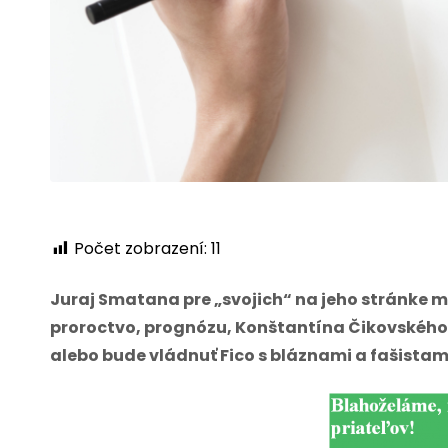
Počet zobrazení:
11
Juraj Smatana pre „svojich“ na jeho stránke m
proroctvo, prognózu, Konštantína Čikovského 
alebo bude vládnuť Fico s bláznami a fašistam