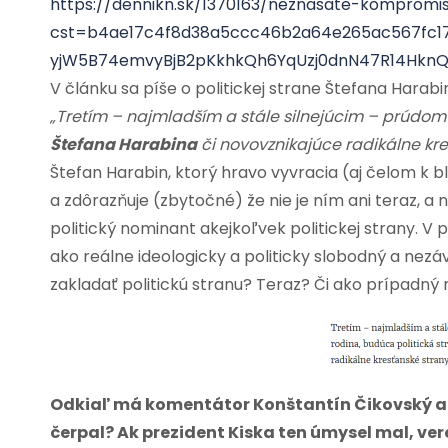
https://dennikn.sk/1370163/neznasate-kompromis
cst=b4ae17c4f8d38a5ccc46b2a64e265ac567fc17
yjW5B74emvyBjB2pKkhkQh6YqUzj0dnN47R14HknQ
V článku sa píše o politickej strane Štefana Harabi
„Tretím – najmladším a stále silnejúcim – prúdom 
Štefana Harabina
či novovznikajúce radikálne kre
Štefan Harabin, ktorý hravo vyvracia (aj čelom k bl
a zdôrazňuje (zbytočné) že nie je ním ani teraz, a
politický nominant akejkoľvek politickej strany. 
ako reálne ideologicky a politicky slobodný a nezá
zakladať politickú stranu? Teraz? Či ako prípadný
Odkiaľ má komentátor Konštantín Čikovský a D
čerpal?
Ak prezident Kiska ten úmysel mal, ver