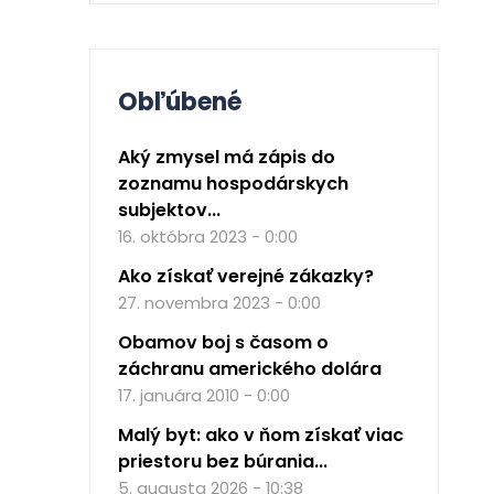
Obľúbené
Aký zmysel má zápis do
zoznamu hospodárskych
subjektov...
16. októbra 2023 - 0:00
Ako získať verejné zákazky?
27. novembra 2023 - 0:00
Obamov boj s časom o
záchranu amerického dolára
17. januára 2010 - 0:00
Malý byt: ako v ňom získať viac
priestoru bez búrania...
5. augusta 2026 - 10:38