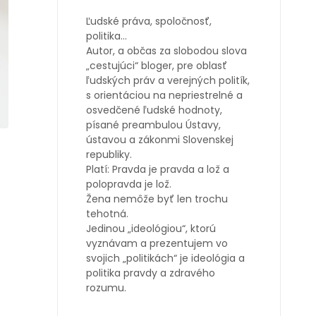
Ľudské práva, spoločnosť,
politika…
Autor, a občas za slobodou slova
„cestujúci“ bloger, pre oblasť
ľudských práv a verejných politík,
s orientáciou na nepriestrelné a
osvedčené ľudské hodnoty,
písané preambulou Ústavy,
ústavou a zákonmi Slovenskej
republiky.
Platí: Pravda je pravda a lož a
polopravda je lož.
Žena nemôže byť len trochu
tehotná.
Jedinou „ideológiou“, ktorú
vyznávam a prezentujem vo
svojich „politikách“ je ideológia a
politika pravdy a zdravého
rozumu.