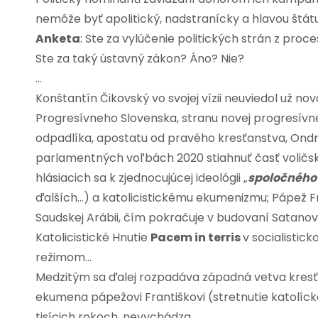
nemôže byť apolitický, nadstranícky a hlavou štá
Anketa
: Ste za vylúčenie politických strán z pro
Ste za taký ústavný zákon? Áno? Nie?
…
Konštantín Čikovský vo svojej vízii neuviedol už no
Progresívneho Slovenska, stranu novej progresívne
odpadlíka, apostatu od pravého kresťanstva, Ondr
parlamentných voľbách 2020 stiahnuť časť voličské
hlásiacich sa k zjednocujúcej ideológii „
spoločného
ďalších…) a katolicistickému ekumenizmu; Pápež Fr
Saudskej Arábii, čím pokračuje v budovaní Satanov
Katolicistické Hnutie
Pacem in terris
v socialisti
režimom…
Medzitým sa ďalej rozpadáva západná vetva kresťan
ekumena pápežovi Františkovi (stretnutie katolíck
tisícich rokoch, nevychádza…