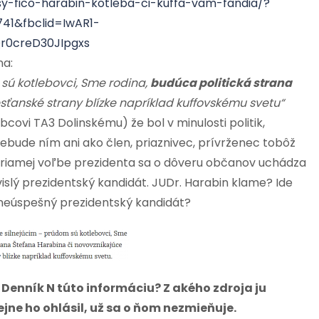
y-fico-harabin-kotleba-ci-kuffa-vam-fandia/?
41&fbclid=IwAR1-
r0creD30JIpgxs
na:
sú kotlebovci, Sme rodina,
budúca politická strana
sťanské strany blízke napríklad kuffovskému svetu“
bcovi TA3 Dolinskému) že bol v minulosti politik,
 nebude ním ani ako člen, priaznivec, prívrženec tobôž
V priamej voľbe prezidenta sa o dôveru občanov uchádza
vislý prezidentský kandidát. JUDr. Harabin klame? Ide
 neúspešný prezidentský kandidát?
enník N túto informáciu? Z akého zdroja ju
ejne ho ohlásil, už sa o ňom nezmieňuje.