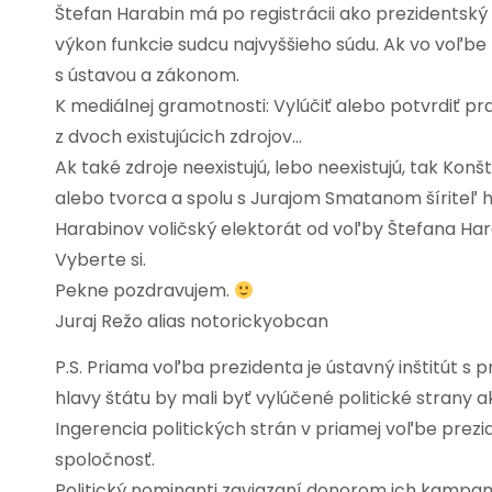
Štefan Harabin má po registrácii ako prezidentsk
výkon funkcie sudcu najvyššieho súdu. Ak vo voľbe
s ústavou a zákonom.
K mediálnej gramotnosti: Vylúčiť alebo potvrdiť p
z dvoch existujúcich zdrojov…
Ak také zdroje neexistujú, lebo neexistujú, tak Konš
alebo tvorca a spolu s Jurajom Smatanom šíriteľ 
Harabinov voličský elektorát od voľby Štefana Ha
Vyberte si.
Pekne pozdravujem.
Juraj Režo alias notorickyobcan
P.S. Priama voľba prezidenta je ústavný inštitút 
hlavy štátu by mali byť vylúčené politické strany ak
Ingerencia politických strán v priamej voľbe prez
spoločnosť.
Politický nominanti zaviazaní donorom ich kampan