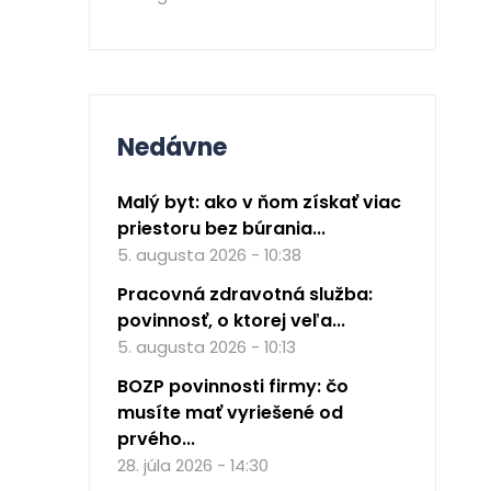
Nedávne
Malý byt: ako v ňom získať viac
priestoru bez búrania...
5. augusta 2026 - 10:38
Pracovná zdravotná služba:
povinnosť, o ktorej veľa...
5. augusta 2026 - 10:13
BOZP povinnosti firmy: čo
musíte mať vyriešené od
prvého...
28. júla 2026 - 14:30