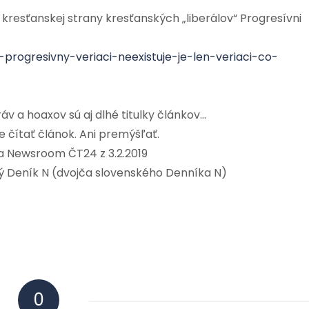
 kresťanskej strany kresťanských „liberálov“ Progresívni
-progresivny-veriaci-neexistuje-je-len-veriaci-co-
v a hoaxov sú aj dlhé titulky článkov…
e čítať článok. Ani premýšľať.
 a Newsroom ČT24 z 3.2.2019
ký Deník N (dvojča slovenského Denníka N)
0