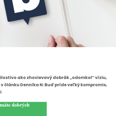
ilostivo ako zhovievavý dobrák „odomkol“ víziu,
v článku Denníka N: Buď príde veľký kompromis,
i