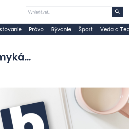
Search Button
Search
for:
stovanie
Právo
Bývanie
Šport
Veda a Tec
omyká…