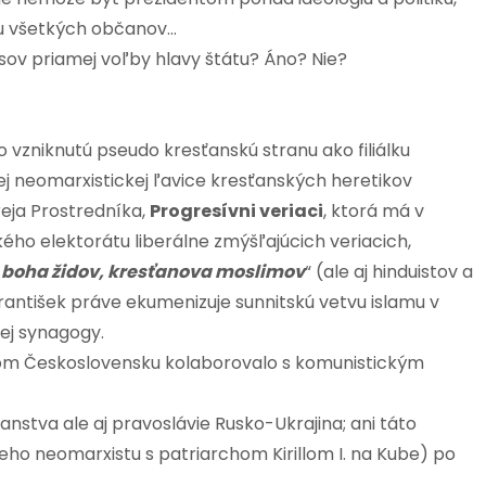
tu všetkých občanov…
cesov priamej voľby hlavy štátu? Áno? Nie?
vo vzniknutú pseudo kresťanskú stranu ako filiálku
j neomarxistickej ľavice kresťanských heretikov
eja Prostredníka,
Progresívni veriaci
, ktorá má v
ho elektorátu liberálne zmýšľajúcich veriacich,
 boha židov, kresťanova moslimov
“ (ale aj hinduistov a
antišek práve ekumenizuje sunnitskú vetvu islamu v
ej synagogy.
ckom Československu kolaborovalo s komunistickým
stva ale aj pravoslávie Rusko-Ukrajina; ani táto
eho neomarxistu s patriarchom Kirillom I. na Kube) po