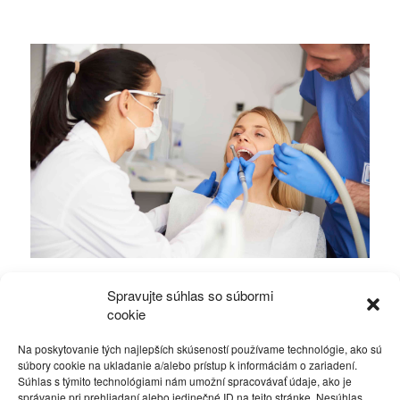
Odstránenie zubného kameňa – prečo ho
Spravujte súhlas so súbormi
neodkladať?
cookie
Na poskytovanie tých najlepších skúseností používame technológie, ako sú
Zdravie a krása
15. júla 2026
súbory cookie na ukladanie a/alebo prístup k informáciám o zariadení.
Súhlas s týmito technológiami nám umožní spracovávať údaje, ako je
správanie pri prehliadaní alebo jedinečné ID na tejto stránke. Nesúhlas