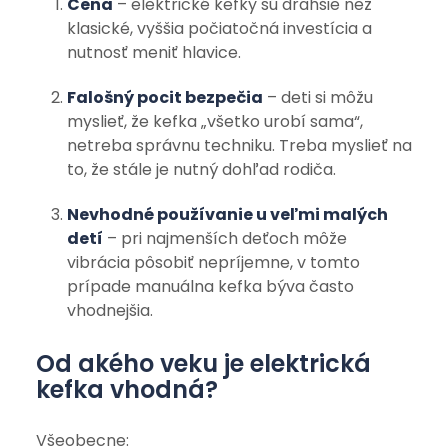
Cena
– elektrické kefky sú drahšie než
klasické, vyššia počiatočná investícia a
nutnosť meniť hlavice.
Falošný pocit bezpečia
– deti si môžu
myslieť, že kefka „všetko urobí sama“,
netreba správnu techniku. Treba myslieť na
to, že stále je nutný dohľad rodiča.
Nevhodné používanie u veľmi malých
detí
– pri najmenších deťoch môže
vibrácia pôsobiť nepríjemne, v tomto
prípade manuálna kefka býva často
vhodnejšia.
Od akého veku je elektrická
kefka vhodná?
Všeobecne: