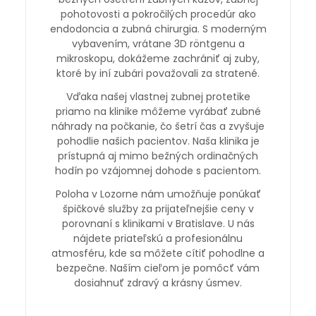
pohotovosti a pokročilých procedúr ako
endodoncia a zubná chirurgia. S moderným
vybavením, vrátane 3D röntgenu a
mikroskopu, dokážeme zachrániť aj zuby,
ktoré by iní zubári považovali za stratené.
Vďaka našej vlastnej zubnej protetike
priamo na klinike môžeme vyrábať zubné
náhrady na počkanie, čo šetrí čas a zvyšuje
pohodlie našich pacientov. Naša klinika je
prístupná aj mimo bežných ordinačných
hodín po vzájomnej dohode s pacientom.
Poloha v Lozorne nám umožňuje ponúkať
špičkové služby za prijateľnejšie ceny v
porovnaní s klinikami v Bratislave. U nás
nájdete priateľskú a profesionálnu
atmosféru, kde sa môžete cítiť pohodlne a
bezpečne. Naším cieľom je pomôcť vám
dosiahnuť zdravý a krásny úsmev.