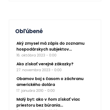
Obľúbené
Aký zmysel má zápis do zoznamu
hospodárskych subjektov...
16. októbra 2023 - 0:00
Ako získať verejné zákazky?
27. novembra 2023 - 0:00
Obamov boj s časom o záchranu
amerického dolára
17. januára 2010 - 0:00
Malý byt: ako v ňom získať viac
priestoru bez búrania...