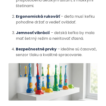
prispôsobená detským ústam, s mäkkými
štetinami.
Ergonomická rukoväť
– dieťa musí kefku
pohodlne držať a vedieť ovládať.
Jemnosť vibrácií
– detská kefka by mala
mať šetrný režim a neiritovať ďasná.
Bezpečnostné prvky
– ideálne sú časovač,
senzor tlaku a kvalitné spracovanie.