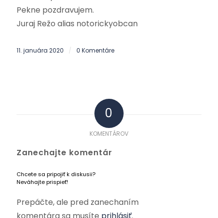
Pekne pozdravujem.
Juraj Režo alias notorickyobcan
11. januára 2020
0 Komentáre
/
0
KOMENTÁROV
Zanechajte komentár
Chcete sa pripojiť k diskusii?
Neváhajte prispieť!
Prepáčte, ale pred zanechaním
komentára sa musíte
prihlásiť
.