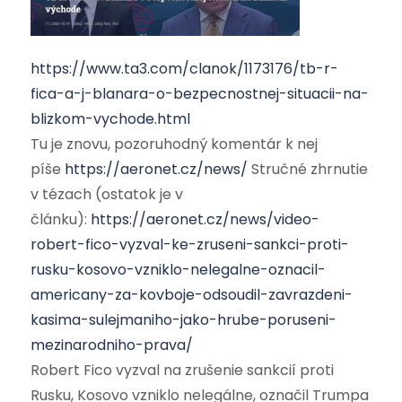
https://www.ta3.com/clanok/1173176/tb-r-
fica-a-j-blanara-o-bezpecnostnej-situacii-na-
blizkom-vychode.html
Tu je znovu, pozoruhodný komentár k nej
píše
https://aeronet.cz/news/
Stručné zhrnutie
v tézach (ostatok je v
článku):
https://aeronet.cz/news/video-
robert-fico-vyzval-ke-zruseni-sankci-proti-
rusku-kosovo-vzniklo-nelegalne-oznacil-
americany-za-kovboje-odsoudil-zavrazdeni-
kasima-sulejmaniho-jako-hrube-poruseni-
mezinarodniho-prava/
Robert Fico vyzval na zrušenie sankcií proti
Rusku, Kosovo vzniklo nelegálne, označil Trumpa