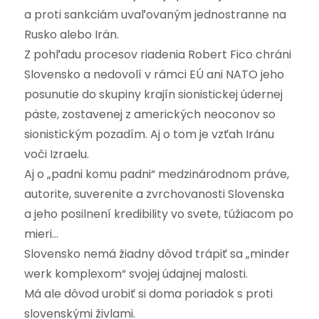
a proti sankciám uvaľovaným jednostranne na
Rusko alebo Irán.
Z pohľadu procesov riadenia Robert Fico chráni
Slovensko a nedovolí v rámci EÚ ani NATO jeho
posunutie do skupiny krajín sionistickej údernej
päste, zostavenej z amerických neoconov so
sionistickým pozadím. Aj o tom je vzťah Iránu
voči Izraelu.
Aj o „padni komu padni“ medzinárodnom práve,
autorite, suverenite a zvrchovanosti Slovenska
a jeho posilnení kredibility vo svete, túžiacom po
mieri…
Slovensko nemá žiadny dôvod trápiť sa „minder
werk komplexom“ svojej údajnej malosti.
Má ale dôvod urobiť si doma poriadok s proti
slovenskými živlami.