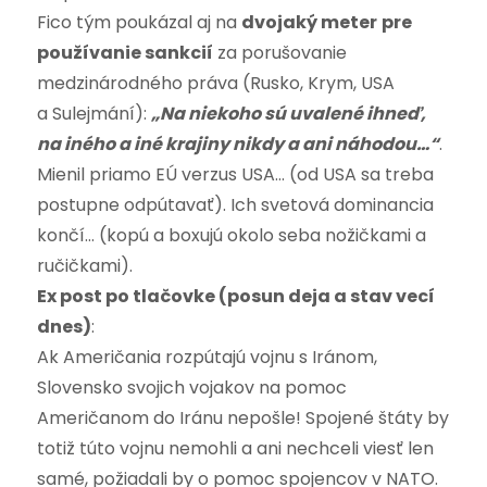
Fico tým poukázal aj na
dvojaký meter
pre
používanie sankcií
za porušovanie
medzinárodného práva (Rusko, Krym, USA
a Sulejmání):
„Na niekoho sú uvalené ihneď,
na iného a iné krajiny nikdy a ani náhodou…“
.
Mienil priamo EÚ verzus USA… (od USA sa treba
postupne odpútavať). Ich svetová dominancia
končí… (kopú a boxujú okolo seba nožičkami a
ručičkami).
Ex post po tlačovke (posun deja a stav vecí
dnes)
:
Ak Američania rozpútajú vojnu s Iránom,
Slovensko svojich vojakov na pomoc
Američanom do Iránu nepošle! Spojené štáty by
totiž túto vojnu nemohli a ani nechceli viesť len
samé, požiadali by o pomoc spojencov v NATO.