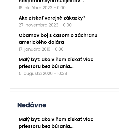
hospodárskych subjektov...
16. októbra 2023 - 0:00
Ako získať verejné zákazky?
27. novembra 2023 - 0:00
Obamov boj s časom o záchranu
amerického dolára
17. januára 2010 - 0:00
Malý byt: ako v ňom získať viac
priestoru bez búrania...
5. augusta 2026 - 10:38
Nedávne
Malý byt: ako v ňom získať viac
priestoru bez búrania...