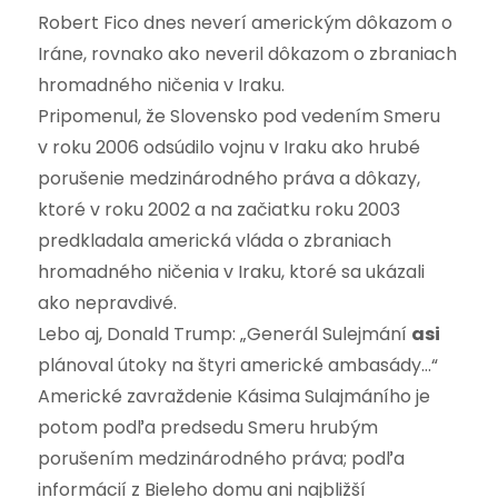
Robert Fico dnes neverí americkým dôkazom o
Iráne, rovnako ako neveril dôkazom o zbraniach
hromadného ničenia v Iraku.
Pripomenul, že Slovensko pod vedením Smeru
v roku 2006 odsúdilo vojnu v Iraku ako hrubé
porušenie medzinárodného práva a dôkazy,
ktoré v roku 2002 a na začiatku roku 2003
predkladala americká vláda o zbraniach
hromadného ničenia v Iraku, ktoré sa ukázali
ako nepravdivé.
Lebo aj, Donald Trump: „Generál Sulejmání
asi
plánoval útoky na štyri americké ambasády…“
Americké zavraždenie Kásima Sulajmáního je
potom podľa predsedu Smeru hrubým
porušením medzinárodného práva; podľa
informácií z Bieleho domu ani najbližší