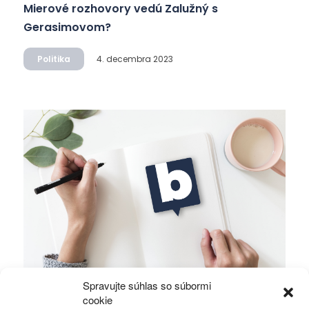
Mierové rozhovory vedú Zalužný s
Gerasimovom?
Politika
4. decembra 2023
Spravujte súhlas so súbormi
Ficova vláda a médiá…
cookie