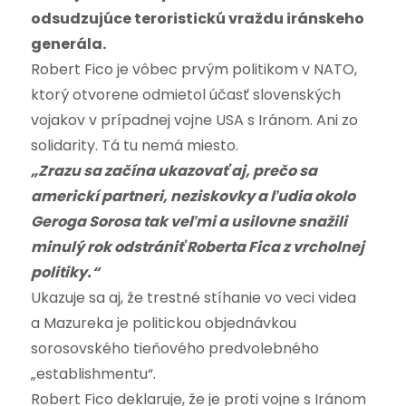
odsudzujúce teroristickú vraždu iránskeho
generála.
Robert Fico je vôbec prvým politikom v NATO,
ktorý otvorene odmietol účasť slovenských
vojakov v prípadnej vojne USA s Iránom. Ani zo
solidarity. Tá tu nemá miesto.
„Zrazu sa začína ukazovať aj, prečo sa
americkí partneri, neziskovky a ľudia okolo
Geroga Sorosa tak veľmi a usilovne snažili
minulý rok odstrániť Roberta Fica z vrcholnej
politiky.“
Ukazuje sa aj, že trestné stíhanie vo veci videa
a Mazureka je politickou objednávkou
sorosovského tieňového predvolebného
„establishmentu“.
Robert Fico deklaruje, že je proti vojne s Iránom