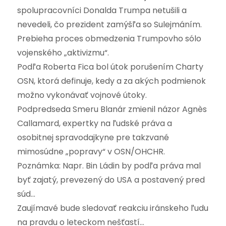
spolupracovníci Donalda Trumpa netušili a
nevedeli, čo prezident zamýšľa so Sulejmáním.
Prebieha proces obmedzenia Trumpovho sólo
vojenského „aktivizmu“.
Podľa Roberta Fica bol útok porušením Charty
OSN, ktorá definuje, kedy a za akých podmienok
možno vykonávať vojnové útoky.
Podpredseda Smeru Blanár zmienil názor Agnès
Callamard, expertky na ľudské práva a
osobitnej spravodajkyne pre takzvané
mimosúdne „popravy“ v OSN/OHCHR.
Poznámka: Napr. Bin Ládin by podľa práva mal
byť zajatý, prevezený do USA a postavený pred
súd…
Zaujímavé bude sledovať reakciu iránskeho ľudu
na pravdu o leteckom nešťastí…