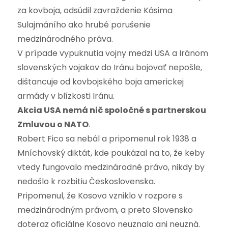
za kovboja, odsúdil zavraždenie Kásima
Sulajmáního ako hrubé porušenie
medzinárodného práva.
V prípade vypuknutia vojny medzi USA a Iránom
slovenských vojakov do Iránu bojovať nepošle,
dištancuje od kovbojského boja americkej
armády v blízkosti Iránu.
Akcia USA nemá nič spoločné s partnerskou
Zmluvou o NATO
.
Robert Fico sa nebál a pripomenul rok 1938 a
Mníchovský diktát, kde poukázal na to, že keby
vtedy fungovalo medzinárodné právo, nikdy by
nedošlo k rozbitiu Československa.
Pripomenul, že Kosovo vzniklo v rozpore s
medzinárodným právom, a preto Slovensko
doteraz oficiálne Kosovo neuznalo ani neuzná.