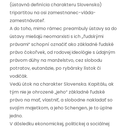
(ústavná definícia charakteru Slovenska)
tripartitou na osi zamestnanec-vláda-
zamestnávateľ.
A do toho, mimo rámec preambuly ústavy sa do
ústavy miešajú neomarxisti s ich „ľudskými
právami“ schopní označiť ako základné ľudské
právo čokoľvek, od rodovej ideológie s údajným
právom dúhy na manželstvo, cez slobodu
potratov, eutanázie, po rybársky lístok či
vodičák.
Vedú útok na charakter Slovenska. Kapitálu, ak
tým nie je ohrozené „jeho“ základné ľudské
právo na mať, vlastniť, a slobodne nakladať so
svojím majetkom, a jeho Schengen, je to úplne
jedno.
V dôsledku ekonomickej, politickej a sociálnej