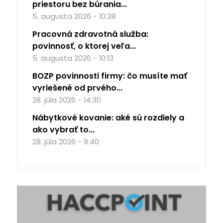
priestoru bez búrania...
5. augusta 2026 - 10:38
Pracovná zdravotná služba:
povinnosť, o ktorej veľa...
5. augusta 2026 - 10:13
BOZP povinnosti firmy: čo musíte mať
vyriešené od prvého...
28. júla 2026 - 14:30
Nábytkové kovanie: aké sú rozdiely a
ako vybrať to...
28. júla 2026 - 9:40