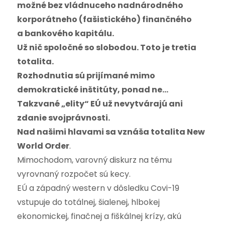
možné bez vládnuceho nadnárodného
korporátneho (fašistického) finančného
a bankového kapitálu.
Už nič spoločné so slobodou. Toto je tretia
totalita.
Rozhodnutia sú prijímané mimo
demokratické inštitúty, ponad ne…
Takzvané „elity“ EÚ už nevytvárajú ani
zdanie svojprávnosti.
Nad našimi hlavami sa vznáša totalita New
World Order
.
Mimochodom, varovný diskurz na tému
vyrovnaný rozpočet sú kecy.
EÚ a západný western v dôsledku Covi-19
vstupuje do totálnej, šialenej, hlbokej
ekonomickej, finačnej a fiškálnej krízy, akú