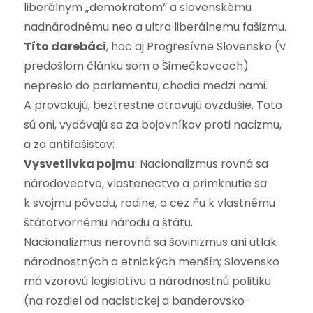
liberálnym „demokratom“ a slovenskému
nadnárodnému neo a ultra liberálnemu fašizmu.
Títo darebáci
, hoc aj Progresívne Slovensko (v
predošlom článku som o Šimečkovcoch)
neprešlo do parlamentu, chodia medzi nami.
A provokujú, beztrestne otravujú ovzdušie. Toto
sú oni, vydávajú sa za bojovníkov proti nacizmu,
a za antifašistov:
Vysvetlivka pojmu
: Nacionalizmus rovná sa
národovectvo, vlastenectvo a primknutie sa
k svojmu pôvodu, rodine, a cez ňu k vlastnému
štátotvornému národu a štátu.
Nacionalizmus nerovná sa šovinizmus ani útlak
národnostných a etnických menšín; Slovensko
má vzorovú legislatívu a národnostnú politiku
(na rozdiel od nacistickej a banderovsko-