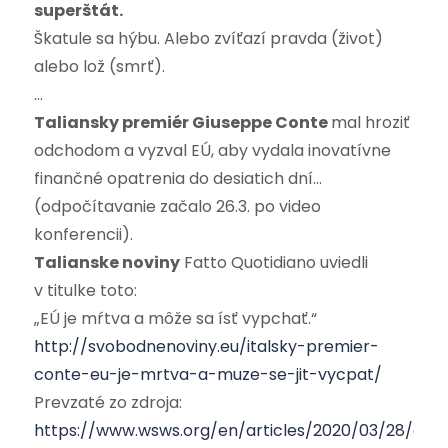
superštát.
Škatule sa hýbu. Alebo zvíťazí pravda (život)
alebo lož (smrť).
…
Taliansky premiér Giuseppe Conte
mal hroziť
odchodom a vyzval EÚ, aby vydala inovatívne
finančné opatrenia do desiatich dní…
(odpočítavanie začalo 26.3. po video
konferencii).
Talianske noviny
Fatto Quotidiano uviedli
v titulke toto:
„EÚ je mŕtva a môže sa ísť vypchať.“
http://svobodnenoviny.eu/italsky-premier-
conte-eu-je-mrtva-a-muze-se-jit-vycpat/
Prevzaté zo zdroja:
https://www.wsws.org/en/articles/2020/03/28/gipf