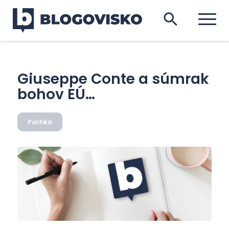
Giuseppe Conte a súmrak
bohov EÚ…
Politika