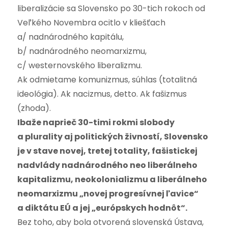
liberalizácie sa Slovensko po 30-tich rokoch od
Veľkého Novembra ocitlo v kliešťach
a/ nadnárodného kapitálu,
b/ nadnárodného neomarxizmu,
c/ westernovského liberalizmu.
Ak odmietame komunizmus, súhlas (totalitná
ideológia). Ak nacizmus, detto. Ak fašizmus
(zhoda).
Ibaže naprieč 30-timi rokmi slobody
a plurality aj politických živností, Slovensko
je v stave novej, tretej totality, fašistickej
nadvlády nadnárodného neo liberálneho
kapitalizmu, neokolonializmu a liberálneho
neomarxizmu „novej progresívnej ľavice“
a diktátu EÚ a jej „európskych hodnôt“.
Bez toho, aby bola otvorená slovenská Ústava,