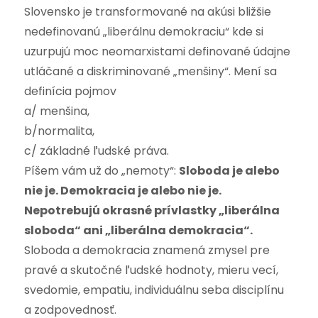
Slovensko je transformované na akúsi bližšie
nedefinovanú „liberálnu demokraciu“ kde si
uzurpujú moc neomarxistami definované údajne
utláčané a diskriminované „menšiny“. Mení sa
definícia pojmov
a/ menšina,
b/normalita,
c/ základné ľudské práva.
Píšem vám už do „nemoty“:
Sloboda je alebo
nie je. Demokracia je alebo nie je.
Nepotrebujú okrasné prívlastky „liberálna
sloboda“ ani „liberálna demokracia“.
Sloboda a demokracia znamená zmysel pre
pravé a skutočné ľudské hodnoty, mieru vecí,
svedomie, empatiu, individuálnu seba disciplínu
a zodpovednosť.