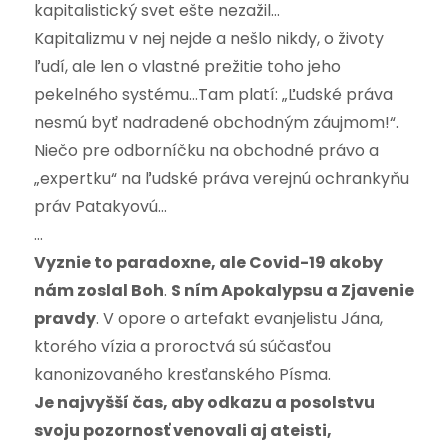
kapitalistický svet ešte nezažil…
Kapitalizmu v nej nejde a nešlo nikdy, o životy
ľudí, ale len o vlastné prežitie toho jeho
pekelného systému…Tam platí: „Ľudské práva
nesmú byť nadradené obchodným záujmom!“.
Niečo pre odborníčku na obchodné právo a
„expertku“ na ľudské práva verejnú ochrankyňu
práv Patakyovú…
…
Vyznie to paradoxne, ale Covid-19 akoby
nám zoslal Boh
.
S ním Apokalypsu a Zjavenie
pravdy
. V opore o artefakt evanjelistu Jána,
ktorého vízia a proroctvá sú súčasťou
kanonizovaného kresťanského Písma.
Je najvyšší čas, aby odkazu a posolstvu
svoju pozornosť venovali aj ateisti,