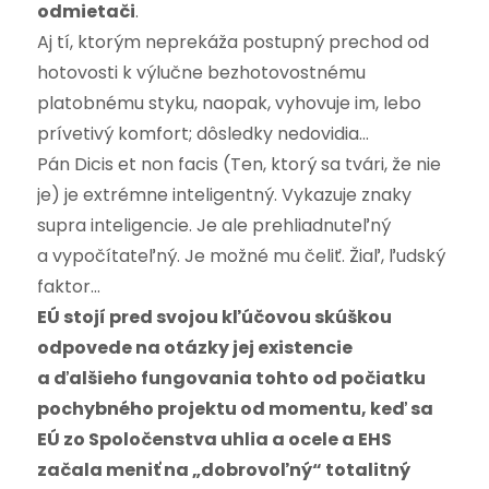
odmietači
.
Aj tí, ktorým neprekáža postupný prechod od
hotovosti k výlučne bezhotovostnému
platobnému styku, naopak, vyhovuje im, lebo
prívetivý komfort; dôsledky nedovidia…
Pán Dicis et non facis (Ten, ktorý sa tvári, že nie
je) je extrémne inteligentný. Vykazuje znaky
supra inteligencie. Je ale prehliadnuteľný
a vypočítateľný. Je možné mu čeliť. Žiaľ, ľudský
faktor…
EÚ stojí pred svojou kľúčovou skúškou
odpovede na otázky jej existencie
a ďalšieho fungovania tohto od počiatku
pochybného projektu od momentu, keď sa
EÚ zo Spoločenstva uhlia a ocele a EHS
začala meniť na „dobrovoľný“ totalitný