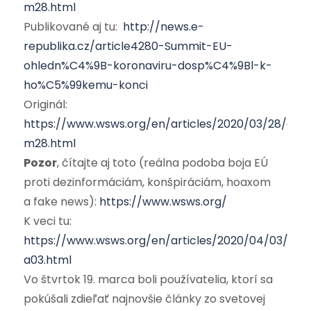
m28.html
Publikované aj tu:
http://news.e-
republika.cz/article4280-Summit-EU-
ohledn%C4%9B-koronaviru-dosp%C4%9Bl-k-
ho%C5%99kemu-konci
Originál:
https://www.wsws.org/en/articles/2020/03/28/gipf
m28.html
Pozor
, čítajte aj toto (reálna podoba boja EÚ
proti dezinformáciám, konšpiráciám, hoaxom
a fake news):
https://www.wsws.org/
K veci tu:
https://www.wsws.org/en/articles/2020/04/03/red
a03.html
Vo štvrtok 19. marca boli používatelia, ktorí sa
pokúšali zdieľať najnovšie články zo svetovej