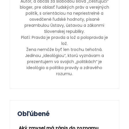
Autor, a občas za slobodou slova „cestujúci“
bloger, pre oblasť ľudských práv a verejných
politík, s orientáciou na nepriestrelné a
osvedčené ľudské hodnoty, písané
preambulou Ústavy, ústavou a zákonmi
Slovenskej republiky.
Platí: Pravda je pravda a lož a polopravda je
lož.
Žena nemôže byť len trochu tehotná.
Jedinou „ideológiou“, ktorú vyznávam a
prezentujem vo svojich „politikách“ je
ideológia a politika pravdy a zdravého
rozumu.
Obľúbené
Aký zmysel má zápis do zoznamu