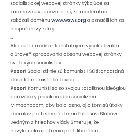
socialistickej webovej stránky týkajúce sa
koronavírusu, upozornení, že moderátori
zakázali doménu
www.wsws.org
a označili ich za
nespoľahlivý zdroj.
…
Ako autor a editor konštatujem vysokú kvalitu
a úroveň spracovania obsahu webovej stránky
svetových socialistov.
Pozor
! Socialisti nie sú komunisti! Sú štandardná
klasická marxistická ľavica.
Pozor
! Komunisti sa so svojou totalitnou ideógiou
paraziticky prisali na ideu socializmu.
Mimochodom, aby bolo jasno, aj o tom sú útoky
liberálov proti smeráckemu Ľubošovi Blahovi.
Jedným z hriechov vlády Smeru je, že
nevykonala opatrenia proti liberálom,