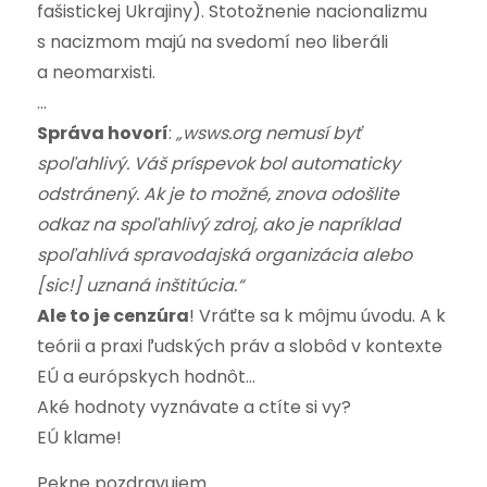
fašistickej Ukrajiny). Stotožnenie nacionalizmu
s nacizmom majú na svedomí neo liberáli
a neomarxisti.
…
Správa hovorí
:
„wsws.org nemusí byť
spoľahlivý. Váš príspevok bol automaticky
odstránený. Ak je to možné, znova odošlite
odkaz na spoľahlivý zdroj, ako je napríklad
spoľahlivá spravodajská organizácia alebo
[sic!] uznaná inštitúcia.“
Ale to je cenzúra
! Vráťte sa k môjmu úvodu. A k
teórii a praxi ľudských práv a slobôd v kontexte
EÚ a európskych hodnôt…
Aké hodnoty vyznávate a ctíte si vy?
EÚ klame!
Pekne pozdravujem.