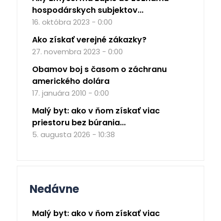
hospodárskych subjektov...
16. októbra 2023 - 0:00
Ako získať verejné zákazky?
27. novembra 2023 - 0:00
Obamov boj s časom o záchranu
amerického dolára
17. januára 2010 - 0:00
Malý byt: ako v ňom získať viac
priestoru bez búrania...
5. augusta 2026 - 10:38
Nedávne
Malý byt: ako v ňom získať viac