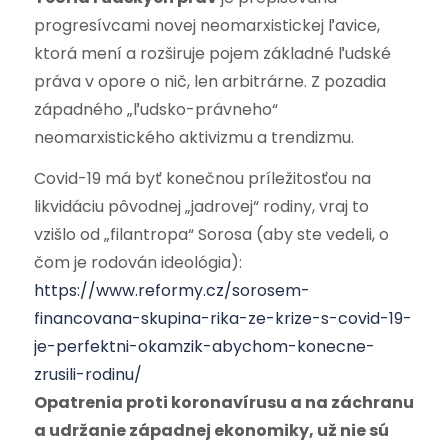
progresívcami novej neomarxistickej ľavice,
ktorá mení a rozširuje pojem základné ľudské
práva v opore o nič, len arbitrárne. Z pozadia
západného „ľudsko-právneho“
neomarxistického aktivizmu a trendizmu.
Covid-19 má byť konečnou príležitosťou na
likvidáciu pôvodnej „jadrovej“ rodiny, vraj to
vzišlo od „filantropa“ Sorosa (aby ste vedeli, o
čom je rodován ideológia):
https://www.reformy.cz/sorosem-
financovana-skupina-rika-ze-krize-s-covid-19-
je-perfektni-okamzik-abychom-konecne-
zrusili-rodinu/
Opatrenia proti koronavírusu a na záchranu
a udržanie západnej ekonomiky, už nie sú