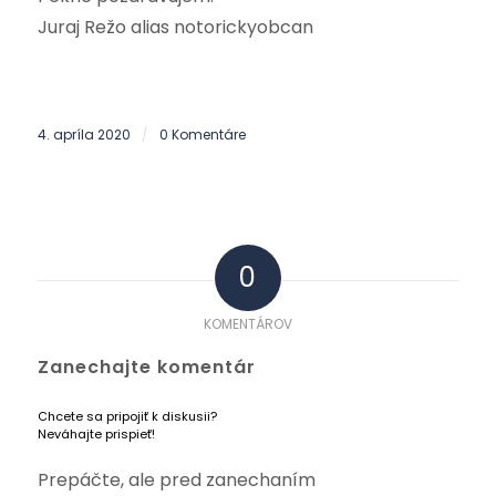
Juraj Režo alias notorickyobcan
4. apríla 2020
0 Komentáre
/
0
KOMENTÁROV
Zanechajte komentár
Chcete sa pripojiť k diskusii?
Neváhajte prispieť!
Prepáčte, ale pred zanechaním