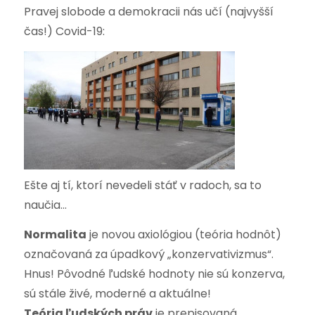
Pravej slobode a demokracii nás učí (najvyšší
čas!) Covid-19:
Ešte aj tí, ktorí nevedeli stáť v radoch, sa to
naučia…
Normalita
je novou axiológiou (teória hodnôt)
označovaná za úpadkový „konzervativizmus“.
Hnus! Pôvodné ľudské hodnoty nie sú konzerva,
sú stále živé, moderné a aktuálne!
Teória ľudských práv
je prepisovaná