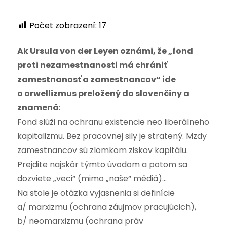
Počet zobrazení:
17
Ak Ursula von der Leyen oznámi, že „fond
proti nezamestnanosti má chrániť
zamestnanosť a zamestnancov“ ide
o orwellizmus preložený do slovenčiny a
znamená
:
Fond slúži na ochranu existencie neo liberálneho
kapitalizmu. Bez pracovnej sily je stratený. Mzdy
zamestnancov sú zlomkom ziskov kapitálu.
Prejdite najskôr týmto úvodom a potom sa
dozviete „veci“ (mimo „naše“ médiá)…
Na stole je otázka vyjasnenia si definície
a/ marxizmu (ochrana záujmov pracujúcich),
b/ neomarxizmu (ochrana práv