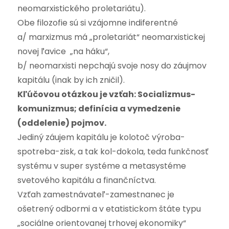
neomarxistického proletariátu).
Obe filozofie sú si vzájomne indiferentné
a/ marxizmus má „proletariát“ neomarxistickej
novej ľavice „na háku“,
b/ neomarxisti nepchajú svoje nosy do záujmov
kapitálu (inak by ich zničil).
Kľúčovou otázkou je vzťah: Socializmus-
komunizmus; definícia a vymedzenie
(oddelenie) pojmov.
Jediný záujem kapitálu je kolotoč výroba-
spotreba-zisk, a tak kol-dokola, teda funkčnosť
systému v super systéme a metasystéme
svetového kapitálu a finančníctva.
Vzťah zamestnávateľ-zamestnanec je
ošetrený odbormi a v etatistickom štáte typu
„sociálne orientovanej trhovej ekonomiky“