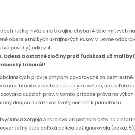
etí ruskej invázie na Ukrajinu chýba 14 tisíc mŕtvych na
ždené obete etnických ukrajinských Rusov V Dome odboro
itlivé povahy) odkaz 4.
Odesa a ostatné zločiny proti ľudskosti už mali byť
imberský tribunál!
 občianskych práv je omylom považované za beztrestné,
 niekomu bránite v ceste za určeným cieľom, dopúšťate s
odzovania cudzích práv, v tomto prípade práva na výkon
mný deň, čo dokazovali kvety nesené k pamätníku.
vyslanca Sergeja Andrejeva pri pietnom akte na cintorí
euveriteľný útok poľská polícia tiež ignorovala (odkaz 5).