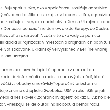
silňujú spolu s tým, ako v spoločnosti zosilňuje agresivita
ázor na konflikt na Ukrajine. Ako sami vidíte, agresivita
e zosilňuje s tým, ako nacistický režim na Ukrajine strác
z Donbasu, bohužiaľ nie domov, ale do Európy, do Česka,
ultivovať a rozširovať. A začne to ako vždy za pomoci
ifikácia a ukrajinizácia v miestach a krajinách ich pobytu 
. Sofistikované. Ukrajinský veľvyslanec v Berlíne Andrej
si ale Ukrajina.
centrum pre psychologické operácie v nemeckom
renie dezinformácií do mainstreamových médií, ktoré
 väčší „slobodný a nezávislý“ operačný priestor na
je známa od jej lídra Goebelsa. USA v roku 1938 prijali
médií a neziskoviek „zahraničný agent“ odkaz 6.
Ak ho ale
, vrieskajú, že ide o útok na slobodu a demokraciu.