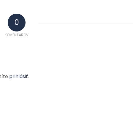
0
KOMENTÁROV
síte
prihlásiť
.