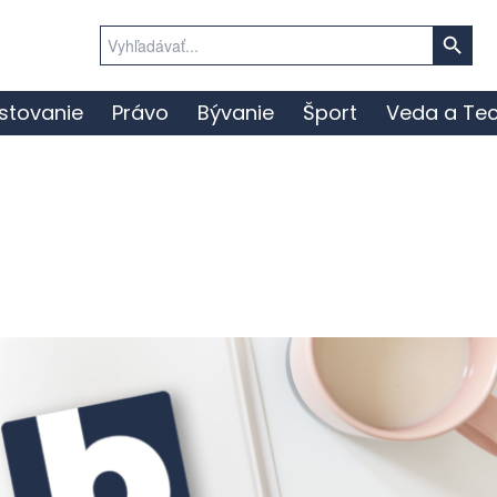
Search Button
Search
for:
stovanie
Právo
Bývanie
Šport
Veda a Tec