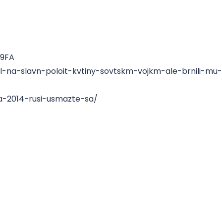
b9FA
l-na-slavn-poloit-kvtiny-sovtskm-vojkm-ale-brnili-mu-
a-2014-rusi-usmazte-sa/