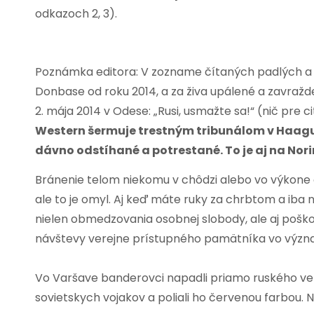
odkazoch 2, 3).
Poznámka editora: V zozname čítaných padlých a ob
Donbase od roku 2014, a za živa upálené a zavra
2. mája 2014 v Odese: „Rusi, usmažte sa!“ (nič pre c
Western šermuje trestným tribunálom v Haagu. 
dávno odstíhané a potrestané. To je aj na Nor
Bránenie telom niekomu v chôdzi alebo vo výkone
ale to je omyl. Aj keď máte ruky za chrbtom a iba
nielen obmedzovania osobnej slobody, ale aj pošk
návštevy verejne prístupného pamätníka vo význa
Vo Varšave banderovci napadli priamo ruského veľ
sovietskych vojakov a poliali ho červenou farbou. N