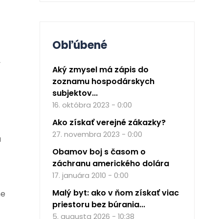
Obľúbené
v
Aký zmysel má zápis do
zoznamu hospodárskych
subjektov...
16. októbra 2023 - 0:00
Ako získať verejné zákazky?
27. novembra 2023 - 0:00
a
Obamov boj s časom o
záchranu amerického dolára
17. januára 2010 - 0:00
Malý byt: ako v ňom získať viac
ne
priestoru bez búrania...
5. augusta 2026 - 10:38