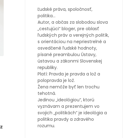
Ľudské práva, spoločnosť,
politika…
Autor, a občas za slobodou slova
„cestujúci“ bloger, pre oblasť
ľudských práv a verejných politík,
s orientáciou na nepriestrelné a
osvedčené ľudské hodnoty,
písané preambulou Ústavy,
ústavou a zákonmi Slovenskej
republiky.
Platí: Pravda je pravda a lož a
polopravda je lož.
Žena nemôže byť len trochu
tehotná.
Jedinou „ideológiou“, ktorú
vyznávam a prezentujem vo
svojich „politikách“ je ideológia a
politika pravdy a zdravého
rozumu.
z