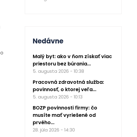
a
Nedávne
so
Malý byt: ako v ňom získať viac
priestoru bez búrania...
5. augusta 2026 - 10:38
Pracovná zdravotná služba:
povinnosť, o ktorej veľa...
5. augusta 2026 - 10:13
BOZP povinnosti firmy: čo
musíte mať vyriešené od
prvého...
28. júla 2026 - 14:30