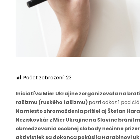
Počet zobrazení:
23
Iniciatíva Mier Ukrajine zorganizovala na bra
rašizmu (ruského fašizmu)
pozri odkaz 1 pod čl
Na miesto zhromaždenia prišiel aj Štefan Harab
Neziskovkár z Mier Ukrajine na Slavíne bránil 
obmedzovania osobnej slobody nečinne prizer
aktivistiek sa dokonca pokúsila Harabinovi u