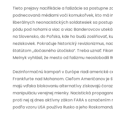
Tieto prejavy nacifikácie a fašizácie sa postupne zo
podnecovaná médiami voči komukoľvek, kto má iný n
liberálnych neonacistických soldatesiek sa postupn
pôdu pod nohami a viac a viac Banderovcov uteká 
na Slovensko, do Poľska, kde ho budú zosilňovať, k
neziskoviek. Pokračuje historický revizionizmus, nac
štatútom „dočasného útočiska“. Treba uznať: Fikané
Melnyk vyhlásil, že mesto od fašizmu neoslobodili Ru
Dezinformačnú kampaň v Európe riadi americké 
Frankfurte nad Mohanom. Cieľom Američanov je ší
majú vďaka blokovaniu alternatívy získavajú čoraz
manipuláciu verejnej mienky. Nacistická propaganda 
proti nej aj dnes aktívny zákon FARA s označením 
podľa vzoru USA používa Rusko a jeho Roskomandzor