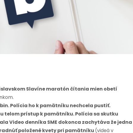
tislavskom Slavíne maratón čítania mien obetí
ánkom.
in. Polícia ho k pamätníku nechcela pustiť.
mu telom prístup k pamätníku. Polícia sa skutku
ala Video denníka SME dokonca zachytáva že jedna 
kradnúť položené kvety pri pamätníku
(videá v