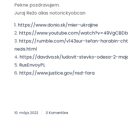
Pekne pozdravujem.
Juraj Režo alias notorickyobcan
1. https://www.donio.sk/mier-ukrajine
2.
https://www.youtube.com/watch?v=49VgCBD
3.
https://rumble.com/v143sur-tefan-harabin-cht
nezis.html
4.
https://davdva.sk/ludovit-stevko-odesa-2-maj
5.
RusEnvoyPL
6.
https://www.justice.gov/nsd-fara
10. mája 2022
0 Komentáre
/