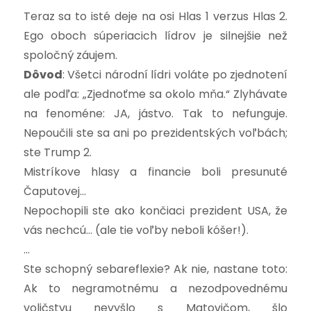
Teraz sa to isté deje na osi Hlas 1 verzus Hlas 2.
Ego oboch súperiacich lídrov je silnejšie než
spoločný záujem.
Dôvod
: Všetci národní lídri voláte po zjednotení
ale podľa: „Zjednoťme sa okolo mňa.“ Zlyhávate
na fenoméne: JA, jástvo. Tak to nefunguje.
Nepoučili ste sa ani po prezidentských voľbách;
ste Trump 2.
Mistríkove hlasy a financie boli presunuté
Čaputovej…
Nepochopili ste ako končiaci prezident USA, že
vás nechcú… (ale tie voľby neboli kóšer!).
…
Ste schopný sebareflexie? Ak nie, nastane toto:
Ak to negramotnému a nezodpovednému
voličstvu nevyšlo s Matovičom, šlo