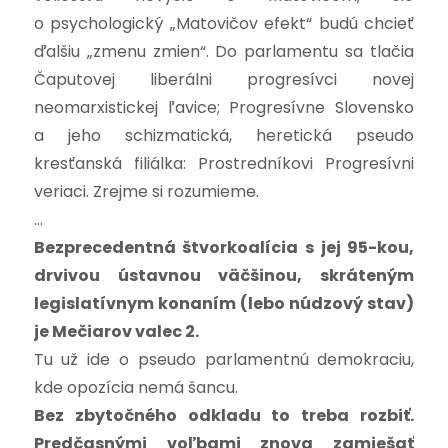
o psychologický „Matovičov efekt“ budú chcieť
ďalšiu „zmenu zmien“. Do parlamentu sa tlačia
Čaputovej liberálni progresívci novej
neomarxistickej ľavice; Progresívne Slovensko
a jeho schizmatická, heretická pseudo
kresťanská filiálka: Prostredníkovi Progresívni
veriaci. Zrejme si rozumieme.
…
Bezprecedentná štvorkoalícia s jej 95-kou,
drvivou ústavnou väčšinou, skráteným
legislatívnym konaním (lebo núdzový stav)
je Mečiarov valec 2.
Tu už ide o pseudo parlamentnú demokraciu,
kde opozícia nemá šancu.
Bez zbytočného odkladu to treba rozbiť.
Predčasnými voľbami znova zamiešať