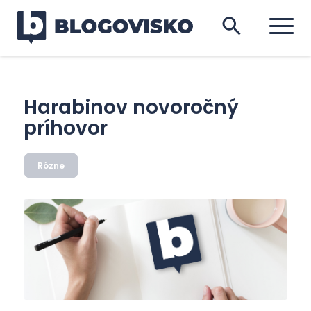
Harabinov novoročný
príhovor
Rôzne