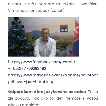
o čom je reč). Nerobte to. Pŕznite slovenčinu.
V možnosti len fejzbúk (zatiaľ):
https://www.facebook.com/watch/?
v=650177769293492
https://www.magazinslovensko.online/novorocny-
prihovor-judr-harabina/
Odporúčam Vám jazykového poradcu
. To sa
zle počúva. Tak ako to ide? Nemáte s Vašou
dikciou problém?