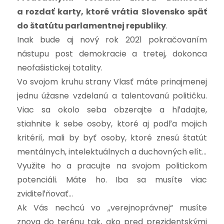
a rozdať karty, ktoré vrátia Slovensko späť
do štatútu parlamentnej republiky
.
Inak bude aj nový rok 2021 pokračovaním
nástupu post demokracie a tretej, dokonca
neofašistickej totality.
Vo svojom kruhu strany Vlasť máte prinajmenej
jednu úžasne vzdelanú a talentovanú političku.
Viac sa okolo seba obzerajte a hľadajte,
stiahnite k sebe osoby, ktoré aj podľa mojich
kritérií, mali by byť osoby, ktoré znesú štatút
mentálnych, intelektuálnych a duchovných elít…
Využite ho a pracujte na svojom politickom
potenciáli. Máte ho. Iba sa musíte viac
zviditeľňovať…
Ak Vás nechcú vo „verejnoprávnej“ musíte
znova do terénu tak, ako pred prezidentskými