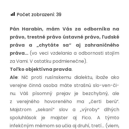
Počet zobrazení:
39
Pán Harabin, mám Vás za odborníka na
právo, trestné právo ústavné právo, ľudské
práva a „chytáte sa“ aj zahraničného
práva…
(vo veci vzdelania a odbornosti stojím
za Vami. V ostatku podmienečne).
Toľko objektívna pravda
.
Ale
: Nič proti rusínskemu dialektu, ibaže ako
verejne činná osoba máte strašnú slo-ven-či-
nu. Váš písomný prejav je bezchybný, ale
z verejného hovoreného ma „čerti berú“.
Majstrom „sekaní“ slov a „výroby“ dlhých
spoluhlások je majster aj Fico. A týmto
infekčným mémom sa učia aj druhí, tretí… (viem,