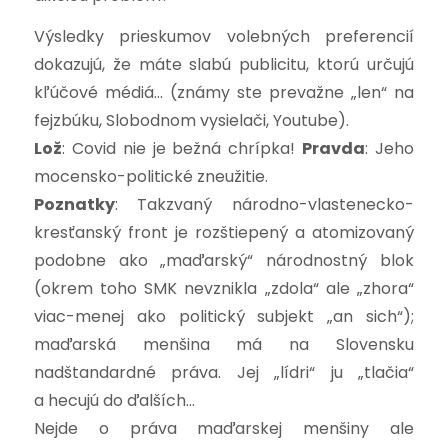
Výsledky prieskumov volebných preferencií
dokazujú, že máte slabú publicitu, ktorú určujú
kľúčové médiá… (známy ste prevažne „len“ na
fejzbúku, Slobodnom vysielači, Youtube).
Lož
: Covid nie je bežná chrípka!
Pravda
: Jeho
mocensko-politické zneužitie.
Poznatky
: Takzvaný národno-vlastenecko-
kresťanský front je rozštiepený a atomizovaný
podobne ako „maďarský“ národnostný blok
(okrem toho SMK nevznikla „zdola“ ale „zhora“
viac-menej ako politický subjekt „an sich“);
maďarská menšina má na Slovensku
nadštandardné práva. Jej „lídri“ ju „tlačia“
a hecujú do ďalších…
Nejde o práva maďarskej menšiny ale