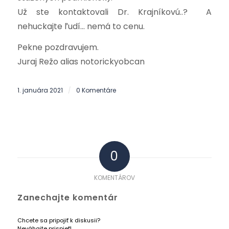
Už ste kontaktovali Dr. Krajníkovú..? A
nehuckajte ľudí… nemá to cenu.
Pekne pozdravujem.
Juraj Režo alias notorickyobcan
1. januára 2021
0 Komentáre
/
0
KOMENTÁROV
Zanechajte komentár
Chcete sa pripojiť k diskusii?
Neváhajte prispieť!