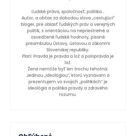
Ľudské práva, spoločnosť, politika…
Autor, a občas za slobodou slova „cestujúci“
bloger, pre oblasť ľudských práv a verejných
politík, s orientáciou na nepriestrelné a
osvedčené ľudské hodnoty, písané
preambulou Ústavy, ústavou a zákonmi
Slovenskej republiky.
Platí: Pravda je pravda a lož a polopravda je
lož.
Žena nemôže byť len trochu tehotná.
Jedinou „ideológiou“, ktorú vyznávam a
prezentujem vo svojich „politikách“ je
ideológia a politika pravdy a zdravého
rozumu.