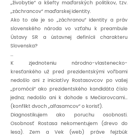
„živobytie“ a kšefty maďarských politikov, tzv.
„záchrancov“ maďarskej identity.
Ako to ale je so „záchranou“ identity a práv
slovenského národa vo vzťahu k preambule
Ústavy SR a ústavnej definícii charakteru
Slovenska?
…
K zjednoteniu národno-vlastenecko-
kresťankého už pred prezidentskými voľbami
nedošlo ani z iniciatívy Rostasovcov po vašej
„promócii“ ako prezidentského kandidáta číslo
jedna; nedošlo ani k dohode s Mečiarovcami…
(konflikt dvoch „alfasamcov“ o korisť).
Diagnostikujem ako poruchu osobnosti.
Osobnosť Rostasa nekomentujem (drevo do
lesa). Zem a Vek (web) práve fejzbúk