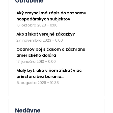
Obľúbené
Aký zmysel má zápis do zoznamu
hospodárskych subjektov...
16. októbra 2023 - 0:00
Ako získať verejné zákazky?
27. novembra 2023 - 0:00
Obamov boj s časom o záchranu
amerického dolára
17. januára 2010 - 0:00
Malý byt: ako v ňom získať viac
priestoru bez búrania...
5. augusta 2026 - 10:38
Nedávne