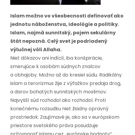
Islam možno vo všeobecnosti definovať ako
jednotu náboženstva, ideológie a politiky.
Islam, najmä sunnitský, pojem sekulárny
štát nepozná. Celý svet je podriadený
výlučnej vôli Allaha.
Niet dôkazov ani indícií, iba konšpirácie,
smerujúce k osobám súdnych znalcov
a obhajoby. Možno až do kresiel súdu. Radikálny
islam a terorizmus žije z výťažkov predaja drog,
a darov bohatých sunnitských moslimov.
Najvyšší súd rozhodol ako rozhodol. Proti
konečnému rozsudku niet žiadny opravný
prostriedok. Zaujímavé je, ako sa v európskom
priestore svetského práva posudzuje
prítomnosť islamu cez „európske hodnoty“.