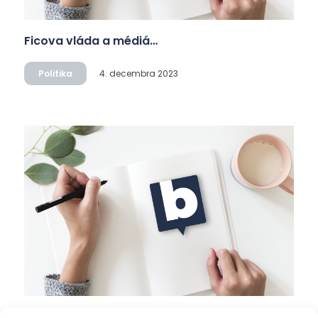
Ficova vláda a médiá…
Politika
4. decembra 2023
Mierové rozhovory vedú Zalužný s