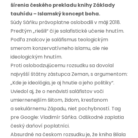
šírenia českého prekladu knihy Základy
tauhídu – Islamský koncept boha.
Súdy Sáňku právoplatne oslobodili v máji 2018.
Predtým „riešili“ či je salafistické učenie hnutím.
Podľa znalcov je saláfismus teologickým
smerom konzervatívneho islamu, ale nie
ideologickým hnutím.
Proti oslobodzujúcemu rozsudku sa dovolal
najvyšší štátny zástupca Zeman, s argumentom:
„Kde je ideológia, je aj hnutie a jeho politiky“.
Uviedol aj, že o nenávisti saláfistov voči
umiernenejším šiitom, židom, kresťanom
a sekulárnemu Západu, niet pochybností. Tag
pre Google: Vladimír Sáňka. Odškodné zaplatia
český daňoví poplatníci.
Absurdné na českom rozsudku je, že kniha Bilala