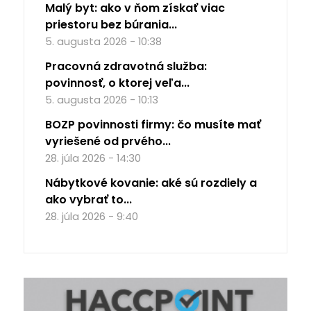
Malý byt: ako v ňom získať viac
priestoru bez búrania...
5. augusta 2026 - 10:38
Pracovná zdravotná služba:
povinnosť, o ktorej veľa...
5. augusta 2026 - 10:13
BOZP povinnosti firmy: čo musíte mať
vyriešené od prvého...
28. júla 2026 - 14:30
Nábytkové kovanie: aké sú rozdiely a
ako vybrať to...
28. júla 2026 - 9:40