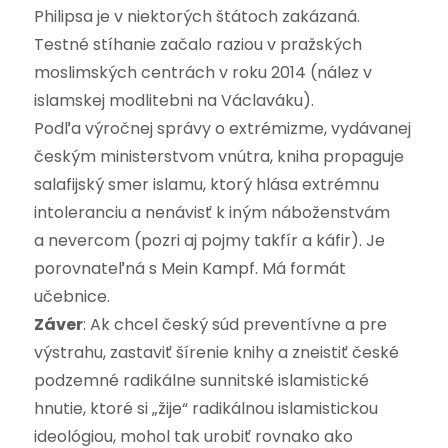
Philipsa je v niektorých štátoch zakázaná.
Testné stíhanie začalo raziou v pražských
moslimských centrách v roku 2014 (nález v
islamskej modlitebni na Václaváku).
Podľa výročnej správy o extrémizme, vydávanej
českým ministerstvom vnútra, kniha propaguje
salafijský smer islamu, ktorý hlása extrémnu
intoleranciu a nenávisť k iným náboženstvám
a nevercom (pozri aj pojmy takfír a káfir). Je
porovnateľná s Mein Kampf. Má formát
učebnice.
Záver
: Ak chcel český súd preventívne a pre
výstrahu, zastaviť šírenie knihy a zneistiť české
podzemné radikálne sunnitské islamistické
hnutie, ktoré si „žije“ radikálnou islamistickou
ideológiou, mohol tak urobiť rovnako ako