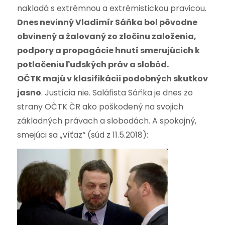
nakladá s extrémnou a extrémistickou pravicou.
Dnes nevinný Vladimír Sáňka bol pôvodne
obvinený a žalovaný zo zločinu založenia,
podpory a propagácie hnutí smerujúcich k
potlačeniu ľudských práv a slobôd.
OČTK majú v klasifikácii podobných skutkov
jasno
. Justícia nie. Saláfista Sáňka je dnes zo
strany OČTK ČR ako poškodený na svojich
základných právach a slobodách. A spokojný,
smejúci sa „víťaz“ (súd z 11.5.2018):