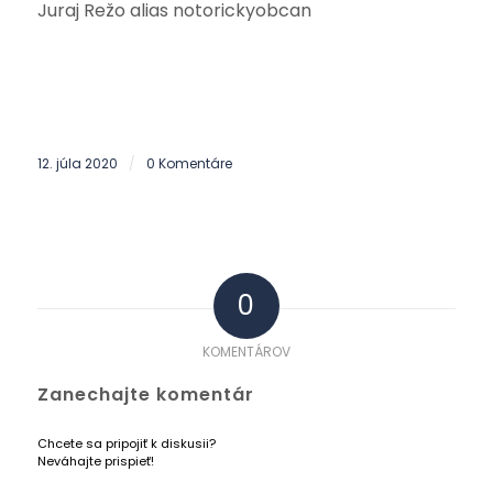
Juraj Režo alias notorickyobcan
12. júla 2020
0 Komentáre
/
0
KOMENTÁROV
Zanechajte komentár
Chcete sa pripojiť k diskusii?
Neváhajte prispieť!