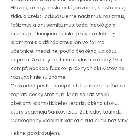
Hlavne, že my, neislamskí „neverci“, kresťania aj
židia, a ateisti, odsudzujeme nacizmus, rasizmus,
fašizmus a antisemitizmus, teda, ideológie a
hnutia, potláčajúce ľudské práva a slobody.
Islamizmus a džihádizmus len vo forme
učebnice, medzi ne, podľa českého judikátu,
nepatrí. Základy tauhídu sú vlastne druhý Mein
Kampf. Reakcie ľudsko-právnych aktivistov na
rozsudok nie sú známe.
Odškodné poškodenej obeti trestného stíhania
zaplatí český štát aj tí, ktorí sa raz stanú
obeťami islamistického teroristického útoku,
ktorý spáchajú Sáňkovi žiaci Základov tauhídu.
Odškodnený Vladimír Sáňka a súd budú bez viny.
Pekne pozdravujem.