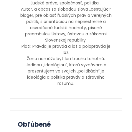
Ľudské práva, spoločnosť, politika…
Autor, a občas za slobodou slova „cestujúci“
bloger, pre oblasť ľudských práv a verejných
politík, s orientáciou na nepriestrelné a
osvedčené ľudské hodnoty, písané
preambulou Ústavy, ústavou a zákonmi
Slovenskej republiky.
Platí: Pravda je pravda a lož a polopravda je
lož.
Žena nemôže byť len trochu tehotná.
Jedinou „ideológiou“, ktorú vyznávam a
prezentujem vo svojich „politikách“ je
ideológia a politika pravdy a zdravého
rozumu.
Obľúbené