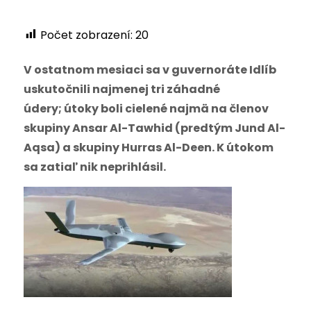
Počet zobrazení:
20
V ostatnom mesiaci sa v guvernoráte Idlíb
uskutočnili najmenej tri záhadné
údery; útoky boli cielené najmä na členov
skupiny Ansar Al-Tawhid (predtým Jund Al-
Aqsa) a skupiny Hurras Al-Deen. K útokom
sa zatiaľ nik neprihlásil.