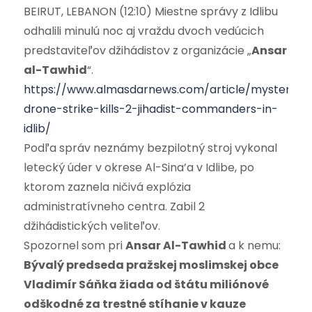
BEIRUT, LEBANON (12:10) Miestne správy z Idlibu
odhalili minulú noc aj vraždu dvoch vedúcich
predstaviteľov džihádistov z organizácie „
Ansar
al-Tawhid
“.
https://www.almasdarnews.com/article/mysterious
drone-strike-kills-2-jihadist-commanders-in-
idlib/
Podľa správ neznámy bezpilotný stroj vykonal
letecký úder v okrese Al-Sina’a v Idlibe, po
ktorom zaznela ničivá explózia
administratívneho centra. Zabil 2
džihádistických veliteľov.
Spozornel som pri
Ansar Al-Tawhid
a k nemu:
Bývalý predseda pražskej moslimskej obce
Vladimír Sáňka žiada od štátu miliónové
odškodné za trestné stíhanie v kauze