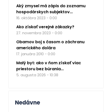
Aký zmysel má zápis do zoznamu
hospodárskych subjektov...
16. októbra 2023 - 0:00
Ako získať verejné zákazky?
27. novembra 2023 - 0:00
Obamov boj s časom o záchranu
amerického dolára
17. januára 2010 - 0:00
Malý byt: ako v ňom získať viac
priestoru bez búrania...
5. augusta 2026 - 10:38
Nedávne