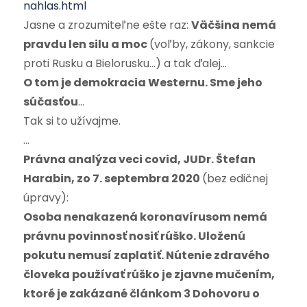
nahlas.html
Jasne a zrozumiteľne ešte raz:
Väčšina nemá
pravdu len silu a moc
(voľby, zákony, sankcie
proti Rusku a Bielorusku…) a tak ďalej…
O tom je demokracia Westernu. Sme jeho
súčasťou
…
Tak si to užívajme.
…
Právna analýza veci covid, JUDr. Štefan
Harabin, zo 7. septembra 2020
(bez edičnej
úpravy):
Osoba nenakazená koronavírusom nemá
právnu povinnosť nosiť rúško. Uloženú
pokutu nemusí zaplatiť. Nútenie zdravého
človeka používať rúško je zjavne mučením,
ktoré je zakázané článkom 3 Dohovoru o