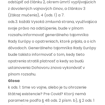
odstúpiť od článku 2, okrem úmrtí vyplývajúcich
z dovolených vojnových činov, a článkov 3
(Zákaz mučenia), 4 (ods. 1) a 7.
ods.3. každá Vysoká zmluvná strana, využívajúca
svoje právo na odstúpenie, bude v plnom
rozsahu informovať generálneho tajomníka
Rady Európy o opatreniach, ktoré prijala, a o ich
dôvodoch. Generálneho tajomníka Rady Európy
bude takisto informovať o tom, kedy tieto
opatrenia stratili platnosť a kedy sa budú
ustanovenia Dohovoru znova vykonávať v
plnom rozsahu.
Glosa
k ods. 1: Sme vo vojne, alebo je tu ohrozenie
štátnej existencie? Pre Covid? Ktorý nemá
parametre podľa § 48 ods. 2 písm. b), § 2 ods. 1