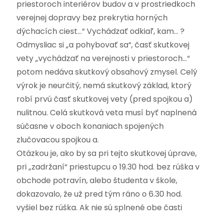
priestoroch interiérov budov a v prostriedkoch
verejnej dopravy bez prekrytia horných
dýchacích ciest…“ Vychádzať odkiaľ, kam… ?
Odmysliac si „a pohybovať sa“, časť skutkovej
vety „vychádzať na verejnosti v priestoroch…“
potom nedáva skutkový obsahový zmysel. Celý
výrok je neurčitý, nemá skutkový základ, ktorý
robí prvú časť skutkovej vety (pred spojkou a)
nulitnou. Celá skutková veta musí byť naplnená
súčasne v oboch konaniach spojených
zlučovacou spojkou a.
Otázkou je, ako by sa pri tejto skutkovej úprave,
pri „zadržaní“ priestupcu o 19.30 hod. bez rúška v
obchode potravín, alebo študenta v škole,
dokazovalo, že už pred tým ráno o 6.30 hod.
vyšiel bez rúška. Ak nie sú splnené obe časti