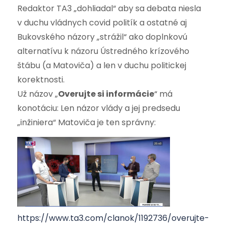
Redaktor TA3 „dohliadal“ aby sa debata niesla
v duchu vládnych covid politík a ostatné aj
Bukovského názory „strážil“ ako doplnkovú
alternatívu k názoru Ústredného krízového
štábu (a Matoviča) a len v duchu politickej
korektnosti.
Už názov „
Overujte si informácie
“ má
konotáciu: Len názor vlády a jej predsedu
„inžiniera“ Matoviča je ten správny:
https://www.ta3.com/clanok/1192736/overujte-