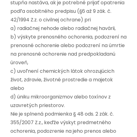
stupňa nastáva, ak je potrebné prijať opatrenia
podľa osobitného predpisu (§6 až 9 zák. č.
42/1994 Z.z. o civilnej ochrane) pri
a) radiačnej nehode alebo radiačnej havárii,
b) výskyte prenosného ochorenia, podozrení na
prenosné ochorenie alebo podozrení na úmrtie
na prenosné ochorenie nad predpokladanú
úroveň,
c) uvoľnení chemických látok ohrozujúcich
život, zdravie, životné prostredie a majetok
alebo
d) úniku mikroorganizmov alebo toxínov z
uzavretých priestorov.
Nie je splnená podmienka § 48 ods. 2 zák. č.
355/2007 Z.z., keďže výskyt predmetného
ochorenia, podozrenie na jeho prenos alebo