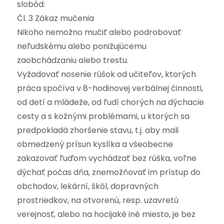
slobôd:
Čl. 3 Zákaz mučenia
Nikoho nemožno mučiť alebo podrobovať
neľudskému alebo ponižujúcemu
zaobchádzaniu alebo trestu.
Vyžadovať nosenie rúšok od učiteľov, ktorých
práca spočíva v 8-hodinovej verbálnej činnosti,
od detí a mládeže, od ľudí chorých na dýchacie
cesty a s kožnými problémami, u ktorých sa
predpokladá zhoršenie stavu, t.j. aby mali
obmedzený prísun kyslíka a všeobecne
zakazovať ľuďom vychádzať bez rúška, voľne
dýchať počas dňa, znemožňovať im prístup do
obchodov, lekární, škôl, dopravných
prostriedkov, na otvorenú, resp. uzavretú
verejnosť, alebo na hocijaké iné miesto, je bez