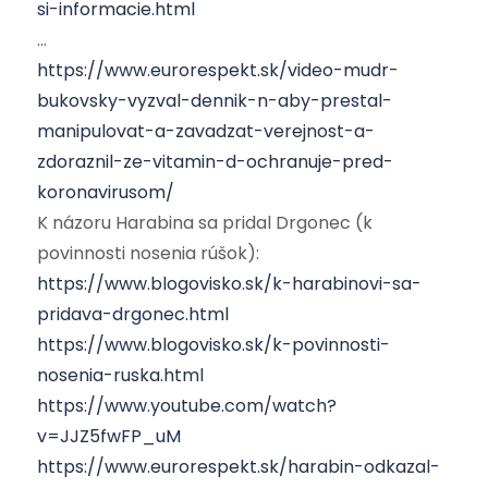
si-informacie.html
…
https://www.eurorespekt.sk/video-mudr-
bukovsky-vyzval-dennik-n-aby-prestal-
manipulovat-a-zavadzat-verejnost-a-
zdoraznil-ze-vitamin-d-ochranuje-pred-
koronavirusom/
K názoru Harabina sa pridal Drgonec (k
povinnosti nosenia rúšok):
https://www.blogovisko.sk/k-harabinovi-sa-
pridava-drgonec.html
https://www.blogovisko.sk/k-povinnosti-
nosenia-ruska.html
https://www.youtube.com/watch?
v=JJZ5fwFP_uM
https://www.eurorespekt.sk/harabin-odkazal-