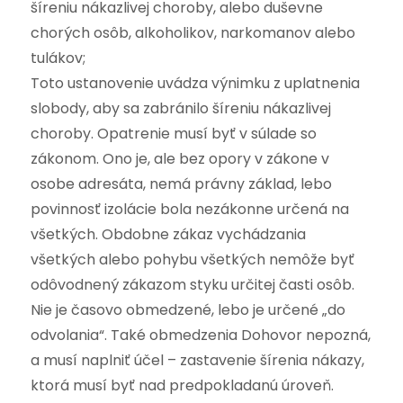
šíreniu nákazlivej choroby, alebo duševne
chorých osôb, alkoholikov, narkomanov alebo
tulákov;
Toto ustanovenie uvádza výnimku z uplatnenia
slobody, aby sa zabránilo šíreniu nákazlivej
choroby. Opatrenie musí byť v súlade so
zákonom. Ono je, ale bez opory v zákone v
osobe adresáta, nemá právny základ, lebo
povinnosť izolácie bola nezákonne určená na
všetkých. Obdobne zákaz vychádzania
všetkých alebo pohybu všetkých nemôže byť
odôvodnený zákazom styku určitej časti osôb.
Nie je časovo obmedzené, lebo je určené „do
odvolania“. Také obmedzenia Dohovor nepozná,
a musí naplniť účel – zastavenie šírenia nákazy,
ktorá musí byť nad predpokladanú úroveň.