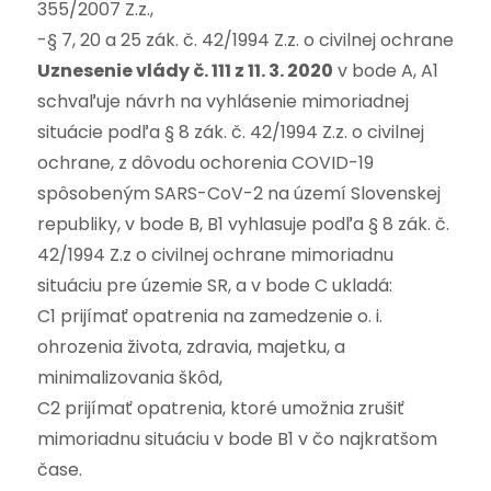
355/2007 Z.z.,
-§ 7, 20 a 25 zák. č. 42/1994 Z.z. o civilnej ochrane
Uznesenie vlády č. 111 z 11. 3. 2020
v bode A, A1
schvaľuje návrh na vyhlásenie mimoriadnej
situácie podľa § 8 zák. č. 42/1994 Z.z. o civilnej
ochrane, z dôvodu ochorenia COVID-19
spôsobeným SARS-CoV-2 na území Slovenskej
republiky, v bode B, B1 vyhlasuje podľa § 8 zák. č.
42/1994 Z.z o civilnej ochrane mimoriadnu
situáciu pre územie SR, a v bode C ukladá:
C1 prijímať opatrenia na zamedzenie o. i.
ohrozenia života, zdravia, majetku, a
minimalizovania škôd,
C2 prijímať opatrenia, ktoré umožnia zrušiť
mimoriadnu situáciu v bode B1 v čo najkratšom
čase.