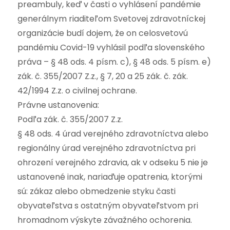
preambuly, keď v časti o vyhlásení pandémie
generálnym riaditeľom Svetovej zdravotníckej
organizácie budí dojem, že on celosvetovú
pandémiu Covid-19 vyhlásil podľa slovenského
práva – § 48 ods. 4 písm. c), § 48 ods. 5 písm. e)
zák. č. 355/2007 Z.z., § 7, 20 a 25 zák. č. zák.
42/1994 Z.z. o civilnej ochrane.
Právne ustanovenia:
Podľa zák. č. 355/2007 Z.z.
§ 48 ods. 4 úrad verejného zdravotníctva alebo
regionálny úrad verejného zdravotníctva pri
ohrození verejného zdravia, ak v odseku 5 nie je
ustanovené inak, nariaďuje opatrenia, ktorými
sú: zákaz alebo obmedzenie styku časti
obyvateľstva s ostatným obyvateľstvom pri
hromadnom výskyte závažného ochorenia.