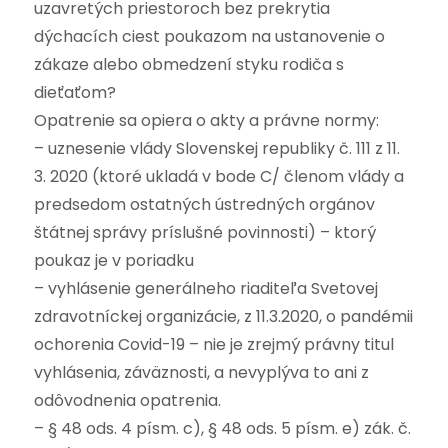
uzavretých priestoroch bez prekrytia
dýchacích ciest poukazom na ustanovenie o
zákaze alebo obmedzení styku rodiča s
dieťaťom?
Opatrenie sa opiera o akty a právne normy:
– uznesenie vlády Slovenskej republiky č. 111 z 11.
3. 2020 (ktoré ukladá v bode C/ členom vlády a
predsedom ostatných ústredných orgánov
štátnej správy príslušné povinnosti) – ktorý
poukaz je v poriadku
– vyhlásenie generálneho riaditeľa Svetovej
zdravotníckej organizácie, z 11.3.2020, o pandémii
ochorenia Covid-19 – nie je zrejmý právny titul
vyhlásenia, záväznosti, a nevyplýva to ani z
odôvodnenia opatrenia.
– § 48 ods. 4 písm. c), § 48 ods. 5 písm. e) zák. č.