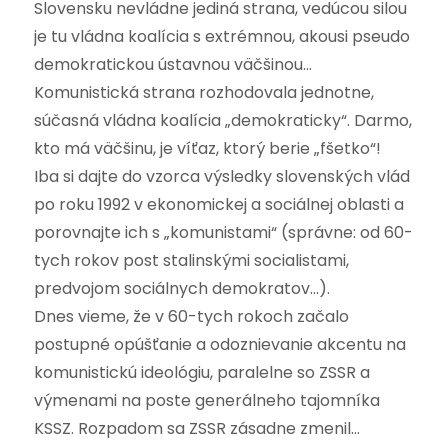
Slovensku nevládne jediná strana, vedúcou silou
je tu vládna koalícia s extrémnou, akousi pseudo
demokratickou ústavnou väčšinou…
Komunistická strana rozhodovala jednotne,
súčasná vládna koalícia „demokraticky“. Darmo,
kto má väčšinu, je víťaz, ktorý berie „fšetko“!
Iba si dajte do vzorca výsledky slovenských vlád
po roku 1992 v ekonomickej a sociálnej oblasti a
porovnajte ich s „komunistami“ (správne: od 60-
tych rokov post stalinskými socialistami,
predvojom sociálnych demokratov…).
Dnes vieme, že v 60-tych rokoch začalo
postupné opúšťanie a odoznievanie akcentu na
komunistickú ideológiu, paralelne so ZSSR a
výmenami na poste generálneho tajomníka
KSSZ. Rozpadom sa ZSSR zásadne zmenil…