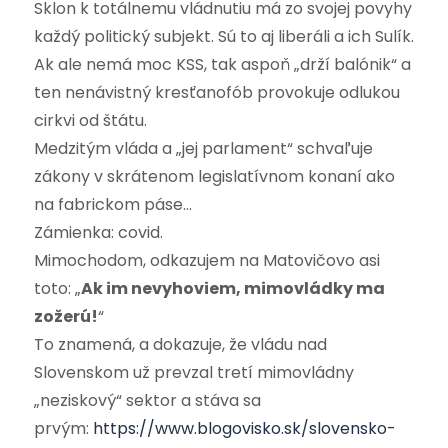
Sklon k totálnemu vládnutiu má zo svojej povyhy
každý politický subjekt. Sú to aj liberáli a ich Sulík.
Ak ale nemá moc KSS, tak aspoň „drží balónik“ a
ten nenávistný kresťanofób provokuje odlukou
cirkvi od štátu.
Medzitým vláda a „jej parlament“ schvaľuje
zákony v skrátenom legislatívnom konaní ako
na fabrickom páse…
Zámienka: covid.
Mimochodom, odkazujem na Matovičovo asi
toto: „
Ak im nevyhoviem, mimovládky ma
zožerú!
“
To znamená, a dokazuje, že vládu nad
Slovenskom už prevzal tretí mimovládny
„neziskový“ sektor a stáva sa
prvým:
https://www.blogovisko.sk/slovensko-