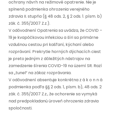
ochrany návrh na režimové opatrenie. Nie je
splnená podmienka ohrozenia verejného
zdravia II. stupňa (§ 48 ods. 2, § 2 ods. 1. písm. b)
zák. č. 355/2007 Z.z.).
V odôvodnení Opatrenia sa uvádza, že COVID –
19 je kvapôčkovou infekciou a šíri sa primárne
vzdušnou cestou pri kašľaní, kýchaní alebo
rozprávaní. Prekrytie horných dýchacích ciest
je preto jedným z dôležitých nástrojov na
zamedzenie šírenia COVID-19 na území SR. Razí
sa „tunel“ na zákaz rozprávania.
V odôvodnení absentuje konkrétna z á k o n n á
podmienka podľa §§ 2 ods. 1, písm. b), 48 ods. 2
zák. č. 355/2007 Z.z., že ochorenie sa vymyká
nad predpokladanú úroveň ohrozenia zdravia
spoločnosti.