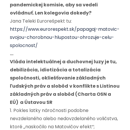
pandemickej komisie, aby sa vedeli
ovládnuť. Len kolegovia dokedy?
Jana Teleki Eurorešpekt tu:
https://www.eurorespekt.sk/papagaj-matovic-
svojou-chorobnou-hlupostou-ohrozuje-celu-
spolocnost/
…
Vláda intelektuálnej a duchovnej luzy je tu,
debilizácia, idiotizácia a totalizácia
spoločnosti, okliešťovanie základných
ľudských práv a slobôd
v konflikte s Listinou
základných práv a slobôd (Charta OSN a
EÚ) a Ústavou SR
1. Pokles latky náročnosti podobne
nevzdelaného alebo nedovzdelaného voličstva,
ktoré „naskočilo na Matovičov efekt“;