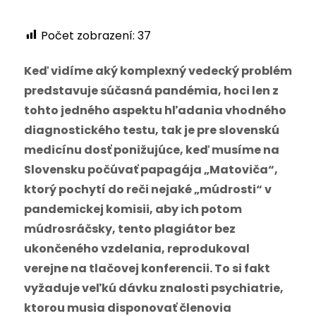
Počet zobrazení:
37
Keď vidíme aký komplexný vedecký problém
predstavuje súčasná pandémia, hoci len z
tohto jedného aspektu hľadania vhodného
diagnostického testu, tak je pre slovenskú
medicínu dosť ponižujúce, keď musíme na
Slovensku počúvať papagája „Matoviča“,
ktorý pochytí do reči nejaké „múdrosti“ v
pandemickej komisii, aby ich potom
múdrosráčsky, tento plagiátor bez
ukončeného vzdelania, reprodukoval
verejne na tlačovej konferencii. To si fakt
vyžaduje veľkú dávku znalosti psychiatrie,
ktorou musia disponovať členovia