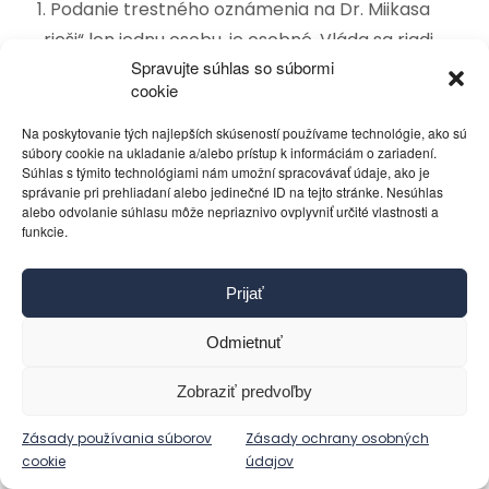
1. Podanie trestného oznámenia na Dr. Miikasa
„rieši“ len jednu osobu. je osobné. Vláda sa riadi
Spravujte súhlas so súbormi
názorom Ústredného krízového štábu;
cookie
2. Vec by mal riešiť a vydať nález Ústavný súd,
poznámka: Nekoná ex offo, len na podnet.
Na poskytovanie tých najlepších skúseností používame technológie, ako sú
súbory cookie na ukladanie a/alebo prístup k informáciám o zariadení.
Súhlas s týmito technológiami nám umožní spracovávať údaje, ako je
…
správanie pri prehliadaní alebo jedinečné ID na tejto stránke. Nesúhlas
1. Vláda môže konať len v intenciách zákona,
alebo odvolanie súhlasu môže nepriaznivo ovplyvniť určité vlastnosti a
funkcie.
ktorý musí byť v súlade s Listinou základných
práv a slobôd a Ústavou SR;
Prijať
2: Občania sú povinní konať len v intenciách
zákona, ktorý musí byť v súlade s Listinou
Odmietnuť
základných práv a slobôd a Ústavou SR.
Inak sú všetky vládne nariadenia nulitné.
Zobraziť predvoľby
…
Zásady používania súborov
Zásady ochrany osobných
Dôsledky úpadku vzdelania sa prejavujú aj na
cookie
údajov
správaní fejzbúku. Nie je schopný zvládať