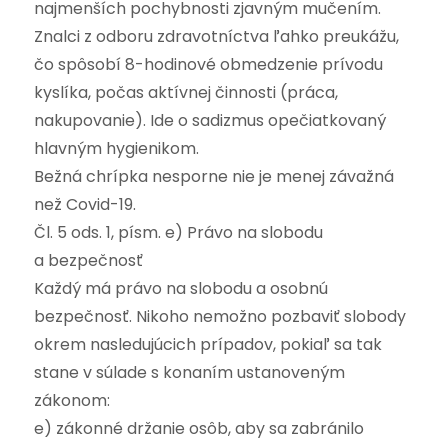
najmenších pochybnosti zjavným mučením.
Znalci z odboru zdravotníctva ľahko preukážu,
čo spôsobí 8-hodinové obmedzenie prívodu
kyslíka, počas aktívnej činnosti (práca,
nakupovanie). Ide o sadizmus opečiatkovaný
hlavným hygienikom.
Bežná chrípka nesporne nie je menej závažná
než Covid-19.
Čl. 5 ods. 1, písm. e) Právo na slobodu
a bezpečnosť
Každý má právo na slobodu a osobnú
bezpečnosť. Nikoho nemožno pozbaviť slobody
okrem nasledujúcich prípadov, pokiaľ sa tak
stane v súlade s konaním ustanoveným
zákonom:
e) zákonné držanie osôb, aby sa zabránilo