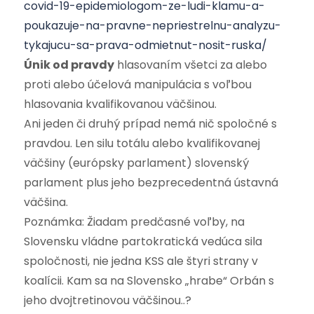
covid-19-epidemiologom-ze-ludi-klamu-a-
poukazuje-na-pravne-nepriestrelnu-analyzu-
tykajucu-sa-prava-odmietnut-nosit-ruska/
Únik od pravdy
hlasovaním všetci za alebo
proti alebo účelová manipulácia s voľbou
hlasovania kvalifikovanou väčšinou.
Ani jeden či druhý prípad nemá nič spoločné s
pravdou. Len silu totálu alebo kvalifikovanej
väčšiny (európsky parlament) slovenský
parlament plus jeho bezprecedentná ústavná
väčšina.
Poznámka: Žiadam predčasné voľby, na
Slovensku vládne partokratická vedúca sila
spoločnosti, nie jedna KSS ale štyri strany v
koalícii. Kam sa na Slovensko „hrabe“ Orbán s
jeho dvojtretinovou väčšinou..?