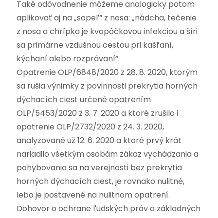
Také odôvodnenie môžeme analogicky potom
aplikovať aj na „sopeľ“ z nosa: „nádcha, tečenie
z nosa a chrípka je kvapôčkovou infekciou a šíri
sa primárne vzdušnou cestou pri kašľaní,
kýchaní alebo rozprávaní“.
Opatrenie OLP/6848/2020 z 28. 8. 2020, ktorým
sa rušia výnimky z povinnosti prekrytia horných
dýchacích ciest určené opatrením
OLP/5453/2020 z 3. 7. 2020 a ktoré zrušilo i
opatrenie OLP/2732/2020 z 24. 3. 2020,
analyzované už 12. 6. 2020 a ktoré prvý krát
nariadilo všetkým osobám zákaz vychádzania a
pohybovania sa na verejnosti bez prekrytia
horných dýchacích ciest, je rovnako nulitné,
lebo je postavené na nulitnom opatrení.
Dohovor o ochrane ľudských práv a základných