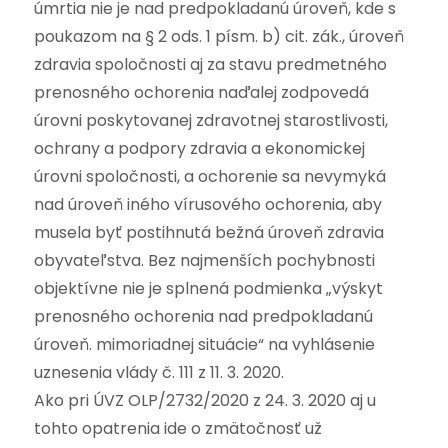
úmrtia nie je nad predpokladanú úroveň, kde s
poukazom na § 2 ods. 1 písm. b) cit. zák., úroveň
zdravia spoločnosti aj za stavu predmetného
prenosného ochorenia naďalej zodpovedá
úrovni poskytovanej zdravotnej starostlivosti,
ochrany a podpory zdravia a ekonomickej
úrovni spoločnosti, a ochorenie sa nevymyká
nad úroveň iného vírusového ochorenia, aby
musela byť postihnutá bežná úroveň zdravia
obyvateľstva. Bez najmenších pochybnosti
objektívne nie je splnená podmienka „výskyt
prenosného ochorenia nad predpokladanú
úroveň. mimoriadnej situácie“ na vyhlásenie
uznesenia vlády č. 111 z 11. 3. 2020.
Ako pri ÚVZ OLP/2732/2020 z 24. 3. 2020 aj u
tohto opatrenia ide o zmätočnosť už