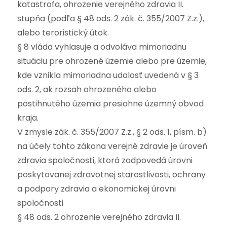
katastrofa, ohrozenie verejného zdravia II.
stupňa (podľa § 48 ods. 2 zák. č. 355/2007 Z.z.),
alebo teroristický útok.
§ 8 vláda vyhlasuje a odvoláva mimoriadnu
situáciu pre ohrozené územie alebo pre územie,
kde vznikla mimoriadna udalosť uvedená v § 3
ods. 2, ak rozsah ohrozeného alebo
postihnutého územia presiahne územný obvod
kraja.
V zmysle zák. č. 355/2007 Z.z., § 2 ods. 1, písm. b)
na účely tohto zákona verejné zdravie je úroveň
zdravia spoločnosti, ktorá zodpovedá úrovni
poskytovanej zdravotnej starostlivosti, ochrany
a podpory zdravia a ekonomickej úrovni
spoločnosti
§ 48 ods. 2 ohrozenie verejného zdravia II.