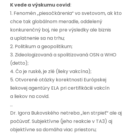
K vede a výskumu covid
:
1. Fenomén „piesočkárenia“ vo svetovom, ak kto
chce tak globálnom meradle, oddelený
konkurenčný boj, nie pre výsledky ale biznis
a uplatnenie sa na trhu;
2. Politikum a geopolitikum;
3. Zideologizovaná a spolitizovaná OSN a WHO
(detto);
4. Čo je ruské, je zlé (lieky vakcína);
5. Otvorené otázky korektnosti Európskej
liekovej agentúry ELA pri certifikáciii vakcín
a liekov na covid.
…
Dr. Igora Bukovského netreba „len strpieť“ ale aj
počúvať. Subjektívne (jeho reakcie v TA3) aj
objektívne sa domáha viac priestoru;