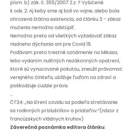
písm. b) zák. č. 355/2007 Z.z. ? Vylúčené.
k ods. 2: Aj keby sme aj boli vo vojne, alebo bola
ohrozená štátna existencia, od článku 3 – zákaz
mučenia nemožno odstúpiť.
Nemožno preto od všetkých vyžadovať zákaz
riadneho dýchania ani pre Covid 19.
Podávam preto trestné oznámenie na Mikasa,
lebo vydaním nulitných nezákonných opatrení,
ktoré sú vynucované pokutou, zneužil právomoc
verejného činiteľa, ubližuje ľuďom na zdraví a
poškodzuje cudzie práva.
…
ČT24: „Na šírení covidu sa podieľa stretávanie
sa rodinných príslušníkov a priateľov.“(názor z
francúzskych vládnych kruhov)
Záverečná poznámka editora článku
: