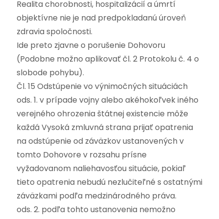
Realita chorobnosti, hospitalizácií a úmrtí
objektívne nie je nad predpokladanú úroveň
zdravia spoločnosti.
Ide preto zjavne o porušenie Dohovoru
(Podobne možno aplikovať čl. 2 Protokolu č. 4 o
slobode pohybu).
Čl. 15 Odstúpenie vo výnimočných situáciách
ods. 1. v prípade vojny alebo akéhokoľvek iného
verejného ohrozenia štátnej existencie môže
každá Vysoká zmluvná strana prijať opatrenia
na odstúpenie od záväzkov ustanovených v
tomto Dohovore v rozsahu prísne
vyžadovanom naliehavosťou situácie, pokiaľ
tieto opatrenia nebudú nezlučiteľné s ostatnými
záväzkami podľa medzinárodného práva.
ods. 2. podľa tohto ustanovenia nemožno