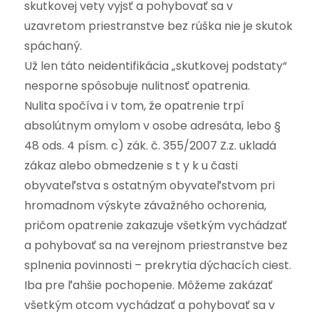
skutkovej vety vyjsť a pohybovať sa v
uzavretom priestranstve bez rúška nie je skutok
spáchaný.
Už len táto neidentifikácia „skutkovej podstaty“
nesporne spôsobuje nulitnosť opatrenia.
Nulita spočíva i v tom, že opatrenie trpí
absolútnym omylom v osobe adresáta, lebo §
48 ods. 4 písm. c) zák. č. 355/2007 Z.z. ukladá
zákaz alebo obmedzenie s t y k u časti
obyvateľstva s ostatným obyvateľstvom pri
hromadnom výskyte závažného ochorenia,
pričom opatrenie zakazuje všetkým vychádzať
a pohybovať sa na verejnom priestranstve bez
splnenia povinnosti – prekrytia dýchacích ciest.
Iba pre ľahšie pochopenie. Môžeme zakázať
všetkým otcom vychádzať a pohybovať sa v