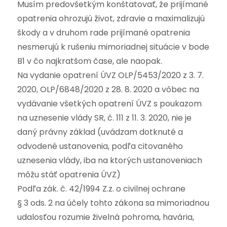
Musím predovšetkým konštatovať, že prijímané
opatrenia ohrozujú život, zdravie a maximalizujú
škody a v druhom rade prijímané opatrenia
nesmerujú k rušeniu mimoriadnej situácie v bode
B1 v čo najkratšom čase, ale naopak.
Na vydanie opatrení ÚVZ OLP/5453/2020 z 3. 7.
2020, OLP/6848/2020 z 28. 8. 2020 a vôbec na
vydávanie všetkých opatrení ÚVZ s poukazom
na uznesenie vlády SR, č. 111 z 11. 3. 2020, nie je
daný právny základ (uvádzam dotknuté a
odvodené ustanovenia, podľa citovaného
uznesenia vlády, iba na ktorých ustanoveniach
môžu stáť opatrenia ÚVZ)
Podľa zák. č. 42/1994 Z.z. o civilnej ochrane
§ 3 ods. 2 na účely tohto zákona sa mimoriadnou
udalosťou rozumie živelná pohroma, havária,