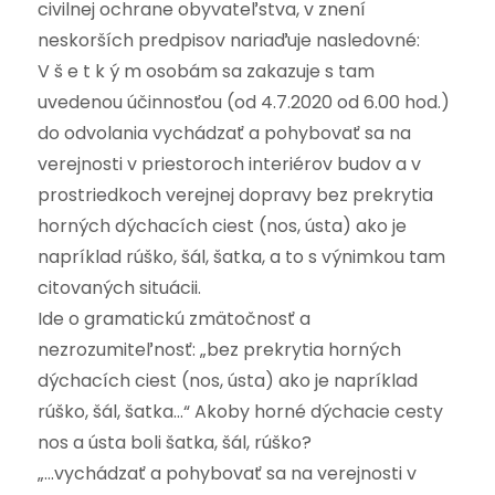
civilnej ochrane obyvateľstva, v znení
neskorších predpisov nariaďuje nasledovné:
V š e t k ý m osobám sa zakazuje s tam
uvedenou účinnosťou (od 4.7.2020 od 6.00 hod.)
do odvolania vychádzať a pohybovať sa na
verejnosti v priestoroch interiérov budov a v
prostriedkoch verejnej dopravy bez prekrytia
horných dýchacích ciest (nos, ústa) ako je
napríklad rúško, šál, šatka, a to s výnimkou tam
citovaných situácii.
Ide o gramatickú zmätočnosť a
nezrozumiteľnosť: „bez prekrytia horných
dýchacích ciest (nos, ústa) ako je napríklad
rúško, šál, šatka…“ Akoby horné dýchacie cesty
nos a ústa boli šatka, šál, rúško?
„…vychádzať a pohybovať sa na verejnosti v