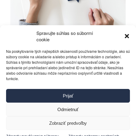
Spravujte súhlas so súbormi
Ficova vláda a médiá…
cookie
Na poskytovanie tých najlepších skúseností používame technológie, ako sú
Politika
4. decembra 2023
súbory cookie na ukladanie a/alebo prístup k informáciám o zariadení.
Súhlas s týmito technológiami nám umožní spracovávať údaje, ako je
správanie pri prehliadaní alebo jedinečné ID na tejto stránke. Nesúhlas
alebo odvolanie súhlasu môže nepriaznivo ovplyvniť určité vlastnosti a
funkcie.
Kontakt
Prijať
Pravidlá používania
Reklama
Odmietnuť
Cookies
Ochrana osobných údajov
Zobraziť predvoľby
Reklamácie a žiadosti