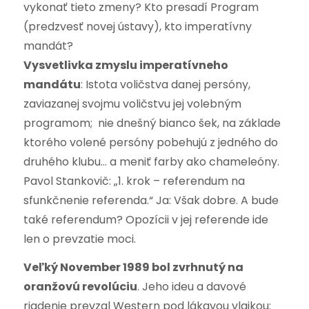
vykonať tieto zmeny? Kto presadí Program
(predzvesť novej ústavy), kto imperatívny
mandát?
Vysvetlivka zmyslu imperatívneho
mandátu
: Istota voličstva danej persóny,
zaviazanej svojmu voličstvu jej volebným
programom; nie dnešný bianco šek, na základe
ktorého volené persóny pobehujú z jedného do
druhého klubu… a meniť farby ako chameleóny.
Pavol Stankovič: „1. krok – referendum na
sfunkčnenie referenda.“ Ja: Však dobre. A bude
také referendum? Opozícii v jej referende ide
len o prevzatie moci.
Veľký November 1989 bol zvrhnutý na
oranžovú revolúciu
. Jeho ideu a davové
riadenie prevzal Western pod lákavou vlajkou: