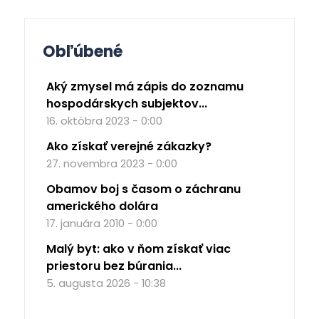
Obľúbené
Aký zmysel má zápis do zoznamu
hospodárskych subjektov...
16. októbra 2023 - 0:00
Ako získať verejné zákazky?
27. novembra 2023 - 0:00
Obamov boj s časom o záchranu
amerického dolára
17. januára 2010 - 0:00
Malý byt: ako v ňom získať viac
priestoru bez búrania...
5. augusta 2026 - 10:38