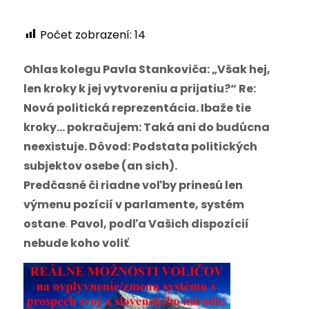
Počet zobrazení:
14
Ohlas kolegu Pavla Stankoviča: „Však hej,
len kroky k jej vytvoreniu a prijatiu?“ Re:
Nová politická reprezentácia. Ibaže tie
kroky… pokračujem: Taká ani do budúcna
neexistuje. Dôvod: Podstata politických
subjektov osebe (an sich).
Predčasné či riadne voľby prinesú len
výmenu pozícií v parlamente, systém
ostane
.
Pavol, podľa Vašich dispozícií
nebude koho voliť
.