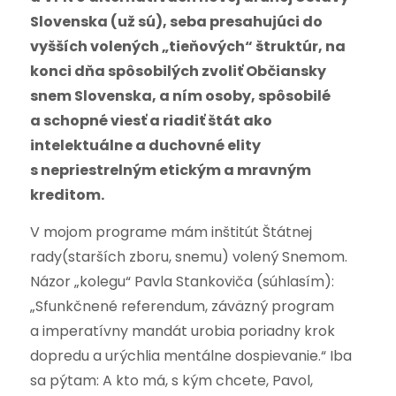
Slovenska (už sú), seba presahujúci do
vyšších volených „tieňových“ štruktúr, na
konci dňa spôsobilých zvoliť Občiansky
snem Slovenska, a ním osoby, spôsobilé
a schopné viesť a riadiť štát ako
intelektuálne a duchovné elity
s nepriestrelným etickým a mravným
kreditom.
V mojom programe mám inštitút Štátnej
rady(starších zboru, snemu) volený Snemom.
Názor „kolegu“ Pavla Stankoviča (súhlasím):
„Sfunkčnené referendum, záväzný program
a imperatívny mandát urobia poriadny krok
dopredu a urýchlia mentálne dospievanie.“ Iba
sa pýtam: A kto má, s kým chcete, Pavol,