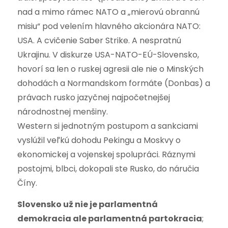
nad a mimo rámec NATO a „mierovú obrannú
misiu“ pod velením hlavného akcionára NATO:
USA. A cvičenie Saber Strike. A nespratnú
Ukrajinu. V diskurze USA-NATO-EÚ-Slovensko,
hovorí sa len o ruskej agresii ale nie o Minských
dohodách a Normandskom formáte (Donbas) a
právach rusko jazyčnej najpočetnejšej
národnostnej menšiny.
Western si jednotným postupom a sankciami
vyslúžil veľkú dohodu Pekingu a Moskvy o
ekonomickej a vojenskej spolupráci. Ráznymi
postojmi, blbci, dokopali ste Rusko, do náručia
Číny.
Slovensko už nie je parlamentná
demokracia ale parlamentná partokracia
;