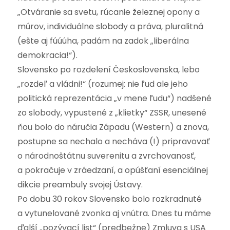
„Otváranie sa svetu, rúcanie železnej opony a
múrov, individuálne slobody a práva, pluralitná
(ešte aj fúúúha, padám na zadok „liberálna
demokracia!“).
Slovensko po rozdelení Československa, lebo
„rozdeľ a vládni!“ (rozumej: nie ľud ale jeho
politická reprezentácia „v mene ľudu“) nadšené
zo slobody, vypustené z „klietky“ ZSSR, unesené
ňou bolo do náručia Západu (Western) a znova,
postupne sa nechalo a necháva (!) pripravovať
o národnoštátnu suverenitu a zvrchovanosť,
a pokračuje v zráedzaní, a opúšťaní esenciálnej
dikcie preambuly svojej Ústavy.
Po dobu 30 rokov Slovensko bolo rozkradnuté
a vytunelované zvonka aj vnútra. Dnes tu máme
ďalší „pozývací list“ (predbežne) Zmluva s USA