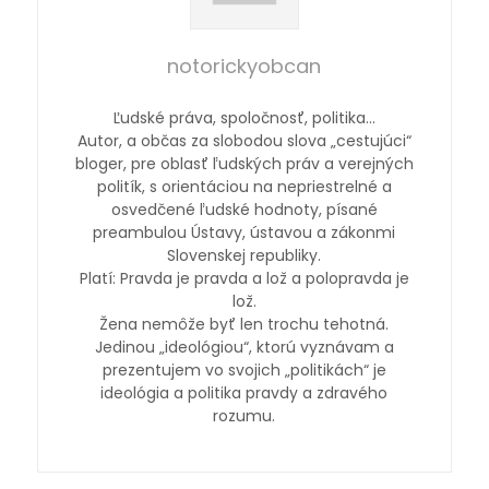
notorickyobcan
Ľudské práva, spoločnosť, politika…
Autor, a občas za slobodou slova „cestujúci“
bloger, pre oblasť ľudských práv a verejných
politík, s orientáciou na nepriestrelné a
osvedčené ľudské hodnoty, písané
preambulou Ústavy, ústavou a zákonmi
Slovenskej republiky.
Platí: Pravda je pravda a lož a polopravda je
lož.
Žena nemôže byť len trochu tehotná.
Jedinou „ideológiou“, ktorú vyznávam a
prezentujem vo svojich „politikách“ je
ideológia a politika pravdy a zdravého
rozumu.