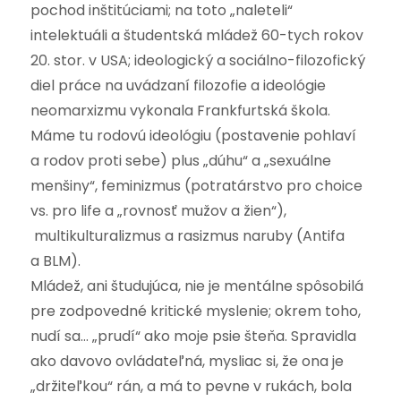
pochod inštitúciami; na toto „naleteli“
intelektuáli a študentská mládež 60-tych rokov
20. stor. v USA; ideologický a sociálno-filozofický
diel práce na uvádzaní filozofie a ideológie
neomarxizmu vykonala Frankfurtská škola.
Máme tu rodovú ideológiu (postavenie pohlaví
a rodov proti sebe) plus „dúhu“ a „sexuálne
menšiny“, feminizmus (potratárstvo pro choice
vs. pro life a „rovnosť mužov a žien“),
multikulturalizmus a rasizmus naruby (Antifa
a BLM).
Mládež, ani študujúca, nie je mentálne spôsobilá
pre zodpovedné kritické myslenie; okrem toho,
nudí sa… „prudí“ ako moje psie šteňa. Spravidla
ako davovo ovládateľná, mysliac si, že ona je
„držiteľkou“ rán, a má to pevne v rukách, bola