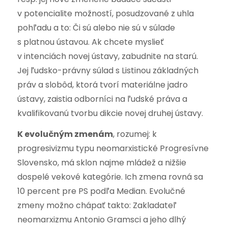
v potencialite možností, posudzované z uhla
pohľadu a to: Či sú alebo nie sú v súlade
s platnou ústavou. Ak chcete myslieť
v intenciách novej ústavy, zabudnite na starú.
Jej ľudsko-právny súlad s Listinou základných
práv a slobôd, ktorá tvorí materiálne jadro
ústavy, zaistia odborníci na ľudské práva a
kvalifikovanú tvorbu dikcie novej druhej ústavy.
K evolučným zmenám
, rozumej: k
progresivizmu typu neomarxistické Progresívne
Slovensko, má sklon najme mládež a nižšie
dospelé vekové kategórie. Ich zmena rovná sa
10 percent pre PS podľa Median. Evolučné
zmeny možno chápať takto: Zakladateľ
neomarxizmu Antonio Gramsci a jeho dlhý