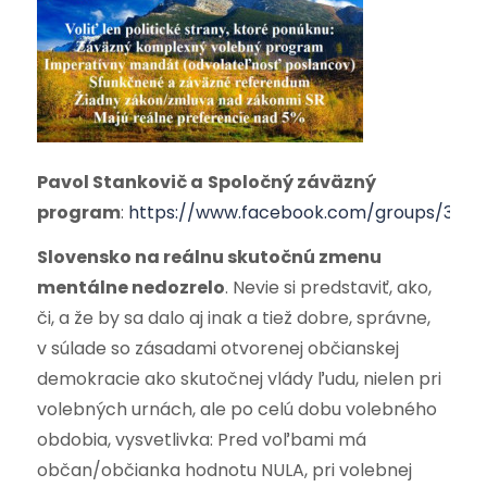
Pavol Stankovič a
Spoločný záväzný
program
:
https://www.facebook.com/groups/3393
Slovensko na reálnu skutočnú zmenu
mentálne nedozrelo
. Nevie si predstaviť, ako,
či, a že by sa dalo aj inak a tiež dobre, správne,
v súlade so zásadami otvorenej občianskej
demokracie ako skutočnej vlády ľudu, nielen pri
volebných urnách, ale po celú dobu volebného
obdobia, vysvetlivka: Pred voľbami má
občan/občianka hodnotu NULA, pri volebnej