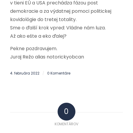
v tieni EÚ a USA prechádza fázou post
demokracie a za výdatnej pomoci politickej
kovidológie do tretej totality.
Sme o ďalší krok vpred: Vládne nám luza.
Až ako ešte a eko ďalej?
Pekne pozdravujem.
Juraj Režo alias notorickyobcan
4. februára 2022
0 Komentáre
/
0
KOMENTÁROV