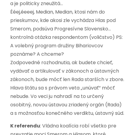
a je politicky zneužitá…
Ééej,éeeej, Median, Median, ktosi nám do
prieskumov, kde akosi zle vychádza Hlas pod
Smerom, podsúva Progresívne Slovensko…
kontrolná otázka respondentom (voličstvo) PS:
A volebný program družiny Bihariovcov
poznáme? A chceme?
Zodpovedné rozhodnutia, ak budete chcieť,
vydávať a artikulovať v zákonoch a ústavných
zákonoch, bude môcť len Rada starších v zbore.
Hlava štátu sa s právom veta „unúvať“ môcť
nebude. Vo veci ju nahradí na to určený
osobitný, novou ústavou zriadený orgán (Rada)
a s možnosťou konečného verdiktu, ústavný súd.
K referendu
: Vládna koalícia robí všetko pre
prevzatie moci Smerom a Hlasom, ktoré