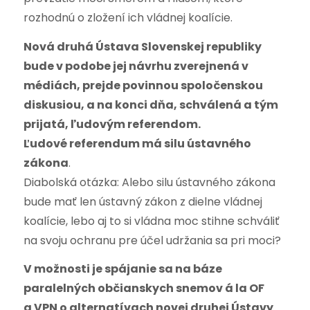
rozhodnú o zložení ich vládnej koalície.
Nová druhá Ústava Slovenskej republiky
bude v podobe jej návrhu zverejnená v
médiách, prejde povinnou spoločenskou
diskusiou, a na konci dňa, schválená a tým
prijatá, ľudovým referendom.
Ľudové referendum má silu ústavného
zákona
.
Diabolská otázka: Alebo silu ústavného zákona
bude mať len ústavný zákon z dielne vládnej
koalície, lebo aj to si vládna moc stihne schváliť
na svoju ochranu pre účel udržania sa pri moci?
V možnosti je spájanie sa na báze
paralelných občianskych snemov á la OF
a VPN o alternatívach novej druhej Ústavy