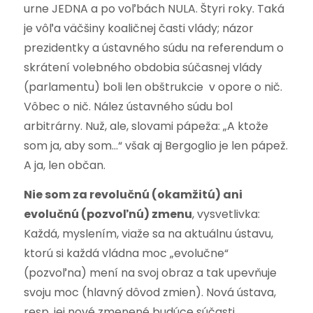
urne JEDNA a po voľbách NULA. Štyri roky. Taká
je vôľa väčšiny koaličnej časti vlády; názor
prezidentky a ústavného súdu na referendum o
skrátení volebného obdobia súčasnej vlády
(parlamentu) boli len obštrukcie v opore o nič.
Vôbec o nič. Nález ústavného súdu bol
arbitrárny. Nuž, ale, slovami pápeža: „A ktože
som ja, aby som…“ však aj Bergoglio je len pápež.
A ja, len občan.
Nie som za revolučnú (okamžitú) ani
evolučnú (pozvoľnú) zmenu
, vysvetlivka:
Každá, myslením, viaže sa na aktuálnu ústavu,
ktorú si každá vládna moc „evolučne“
(pozvoľna) mení na svoj obraz a tak upevňuje
svoju moc (hlavný dôvod zmien). Nová ústava,
resp. jej nové zmenené budúce súčasti