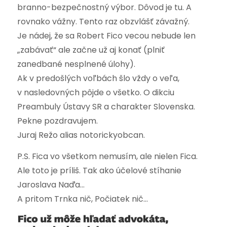
branno-bezpečnostný výbor. Dôvod je tu. A
rovnako vážny. Tento raz obzvlášť závažný.
Je nádej, že sa Robert Fico vecou nebude len
„zabávať“ ale začne už aj konať (plniť
zanedbané nesplnené úlohy).
Ak v predošlých voľbách šlo vždy o veľa,
v nasledovných pôjde o všetko. O dikciu
Preambuly Ústavy SR a charakter Slovenska.
Pekne pozdravujem.
Juraj Režo alias notorickyobcan.
P.S. Fica vo všetkom nemusím, ale nielen Fica.
Ale toto je príliš. Tak ako účelové stíhanie
Jaroslava Naďa…
A pritom Trnka nič, Počiatek nič…