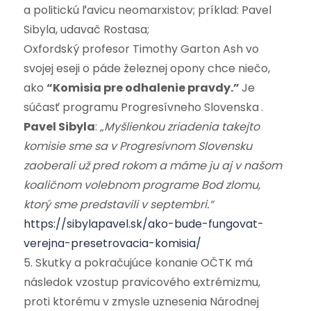
a politickú ľavicu neomarxistov; príklad: Pavel
Sibyla, udavač Rostasa;
Oxfordský profesor Timothy Garton Ash vo
svojej eseji o páde železnej opony chce niečo,
ako
“Komisia pre odhalenie pravdy.”
Je
súčasť programu Progresívneho Slovenska
.
Pavel Sibyla
:
„Myšlienkou zriadenia takejto
komisie sme sa v Progresívnom Slovensku
zaoberali už pred rokom a máme ju aj v našom
koaličnom volebnom programe Bod zlomu,
ktorý sme predstavili v septembri.“
https://sibylapavel.sk/ako-bude-fungovat-
verejna-presetrovacia-komisia/
5. Skutky a pokračujúce konanie OČTK má
následok vzostup pravicového extrémizmu,
proti ktorému v zmysle uznesenia Národnej