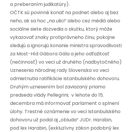
a preberaním judikatúry).
OČTK sú povinné konať na podnet alebo aj bez
neho, ak sa hoc „na ulici“ alebo cez médiá alebo
sociálne siete dozvedia o skutku, ktorý môže
vykazovať znaky protiprávneho činu; pokojne
sledujú a ignorujú konanie ministra spravodlivosti
za Most-Híd Gábora Gála a jeho odťažitosť
(nečinnosť) vo veci už druhého (nadbytočného)
Uznesenia národnej rady Slovenska vo veci
odmietnutia ratifikácie Istanbulského dohovoru.
Druhým uznesením bol zaviazaný priamo
predseda vlády Pellegrini; v lehote do 15.
decembra má informovať parlament o splnení
úlohy. Trestné oznámenie vo veci Istanbulského
dohovoru už podal aj „obluda“ JUDr. Harabin,
pod lex Harabin, (exkluzívny zákon podobný lex