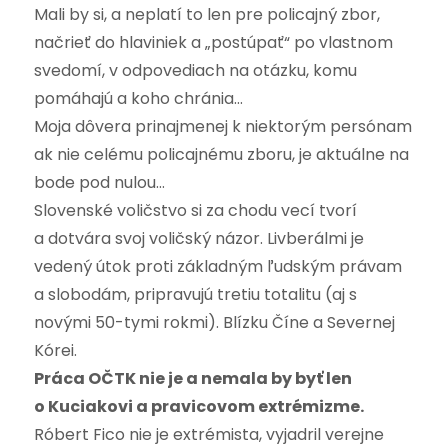
Mali by si, a neplatí to len pre policajný zbor,
načrieť do hlaviniek a „postúpať“ po vlastnom
svedomí, v odpovediach na otázku, komu
pomáhajú a koho chránia…
Moja dôvera prinajmenej k niektorým persónam
ak nie celému policajnému zboru, je aktuálne na
bode pod nulou…
Slovenské voličstvo si za chodu vecí tvorí
a dotvára svoj voličský názor. Livberálmi je
vedený útok proti základným ľudským právam
a slobodám, pripravujú tretiu totalitu (aj s
novými 50-tymi rokmi). Blízku Číne a Severnej
Kórei.
Práca OČTK nie je a nemala by byť len
o Kuciakovi a pravicovom extrémizme.
Róbert Fico nie je extrémista, vyjadril verejne