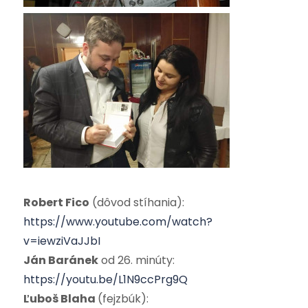
Robert Fico
(dôvod stíhania):
https://www.youtube.com/watch?
v=iewziVaJJbI
Ján Baránek
od 26. minúty:
https://youtu.be/L1N9ccPrg9Q
Ľuboš Blaha
(fejzbúk):