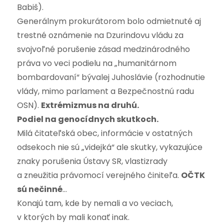
Babiš).
Generálnym prokurátorom bolo odmietnuté aj
trestné oznámenie na Dzurindovu vládu za
svojvoľné porušenie zásad medzinárodného
práva vo veci podielu na „humanitárnom
bombardovaní“ bývalej Juhoslávie (rozhodnutie
vlády, mimo parlament a Bezpečnostnú radu
OSN).
Extrémizmus na druhú.
Podiel na genocídnych skutkoch.
Milá čitateľská obec, informácie v ostatných
odsekoch nie sú „videjká“ ale skutky, vykazujúce
znaky porušenia Ústavy SR, vlastizrady
a zneužitia právomocí verejného činiteľa.
OČTK
sú nečinné
…
Konajú tam, kde by nemali a vo veciach,
v ktorých by mali konať inak.