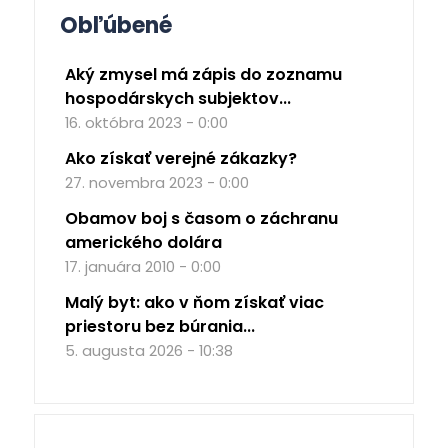
Obľúbené
Aký zmysel má zápis do zoznamu
hospodárskych subjektov...
16. októbra 2023 - 0:00
Ako získať verejné zákazky?
27. novembra 2023 - 0:00
Obamov boj s časom o záchranu
amerického dolára
17. januára 2010 - 0:00
Malý byt: ako v ňom získať viac
priestoru bez búrania...
5. augusta 2026 - 10:38