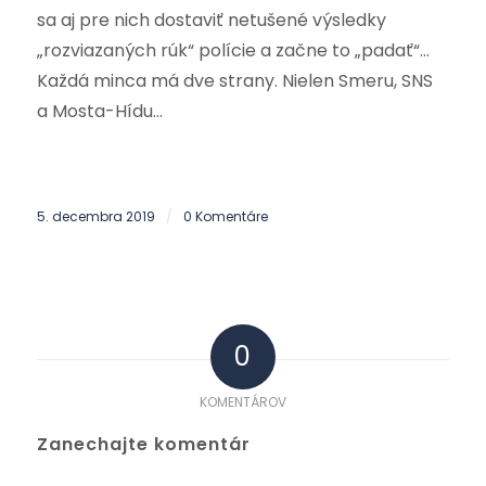
sa aj pre nich dostaviť netušené výsledky
„rozviazaných rúk“ polície a začne to „padať“…
Každá minca má dve strany. Nielen Smeru, SNS
a Mosta-Hídu…
5. decembra 2019
0 Komentáre
/
0
KOMENTÁROV
Zanechajte komentár