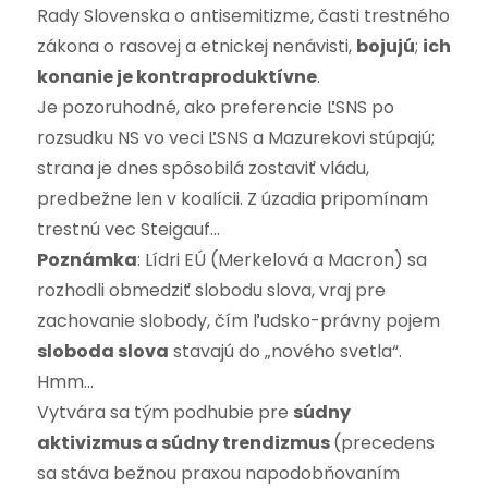
Rady Slovenska o antisemitizme, časti trestného
zákona o rasovej a etnickej nenávisti,
bojujú
;
ich
konanie je kontraproduktívne
.
Je pozoruhodné, ako preferencie ĽSNS po
rozsudku NS vo veci ĽSNS a Mazurekovi stúpajú;
strana je dnes spôsobilá zostaviť vládu,
predbežne len v koalícii. Z úzadia pripomínam
trestnú vec Steigauf…
Poznámka
: Lídri EÚ (Merkelová a Macron) sa
rozhodli obmedziť slobodu slova, vraj pre
zachovanie slobody, čím ľudsko-právny pojem
sloboda slova
stavajú do „nového svetla“.
Hmm…
Vytvára sa tým podhubie pre
súdny
aktivizmus a súdny trendizmus
(precedens
sa stáva bežnou praxou napodobňovaním