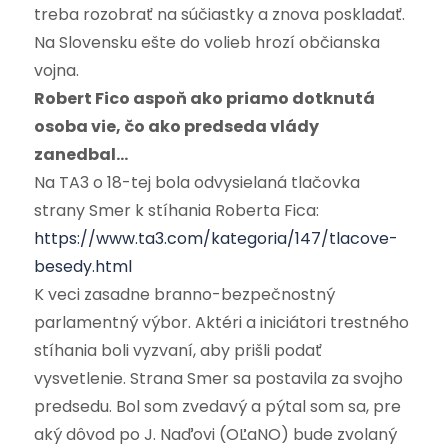
treba rozobrať na súčiastky a znova poskladať.
Na Slovensku ešte do volieb hrozí občianska
vojna.
Robert Fico aspoň ako priamo dotknutá
osoba vie, čo ako predseda vlády
zanedbal…
Na TA3 o 18-tej bola odvysielaná tlačovka
strany Smer k stíhania Roberta Fica:
https://www.ta3.com/kategoria/147/tlacove-
besedy.html
K veci zasadne branno-bezpečnostný
parlamentný výbor. Aktéri a iniciátori trestného
stíhania boli vyzvaní, aby prišli podať
vysvetlenie. Strana Smer sa postavila za svojho
predsedu. Bol som zvedavý a pýtal som sa, pre
aký dôvod po J. Naďovi (OĽaNO) bude zvolaný