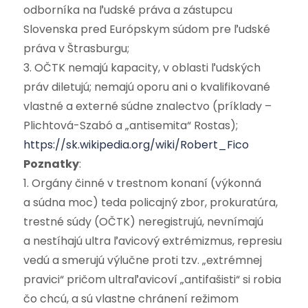
odborníka na ľudské práva a zástupcu
Slovenska pred Európskym súdom pre ľudské
práva v Štrasburgu;
3. OČTK nemajú kapacity, v oblasti ľudských
práv diletujú; nemajú oporu ani o kvalifikované
vlastné a externé súdne znalectvo (príklady –
Plichtová-Szabó a „antisemita“ Rostas);
https://sk.wikipedia.org/wiki/Robert_Fico
Poznatky
:
1. Orgány činné v trestnom konaní (výkonná
a súdna moc) teda policajný zbor, prokuratúra,
trestné súdy (OČTK) neregistrujú, nevnímajú
a nestíhajú ultra ľavicový extrémizmus, represiu
vedú a smerujú výlučne proti tzv. „extrémnej
pravici“ pričom ultraľavicoví „antifašisti“ si robia
čo chcú, a sú vlastne chránení režimom