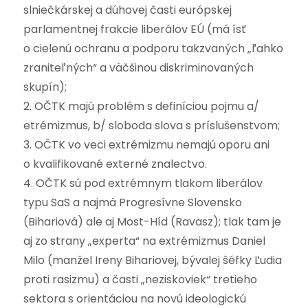
slniečkárskej a dúhovej časti európskej
parlamentnej frakcie liberálov EÚ (má ísť
o cielenú ochranu a podporu takzvaných „ľahko
zraniteľných“ a väčšinou diskriminovaných
skupín);
2. OČTK majú problém s definíciou pojmu a/
etrémizmus, b/ sloboda slova s príslušenstvom;
3. OČTK vo veci extrémizmu nemajú oporu ani
o kvalifikované externé znalectvo.
4. OČTK sú pod extrémnym tlakom liberálov
typu SaS a najmä Progresívne Slovensko
(Bihariová) ale aj Most-Híd (Ravasz); tlak tam je
aj zo strany „experta“ na extrémizmus Daniel
Milo (manžel Ireny Bihariovej, bývalej šéfky Ľudia
proti rasizmu) a časti „neziskoviek“ tretieho
sektora s orientáciou na novú ideologickú