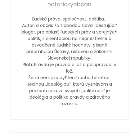
notorickyobcan
Ľudské práva, spoločnosť, politika…
Autor, a občas za slobodou slova „cestujúci“
bloger, pre oblasť ľudských práv a verejných
politík, s orientáciou na nepriestrelné a
osvedčené ľudské hodnoty, písané
preambulou Ústavy, ústavou a zákonmi
Slovenskej republiky.
Platí: Pravda je pravda a lož a polopravda je
lož.
Žena nemôže byť len trochu tehotná.
Jedinou „ideológiou“, ktorú vyznávam a
prezentujem vo svojich „politikách“ je
ideológia a politika pravdy a zdravého
rozumu.