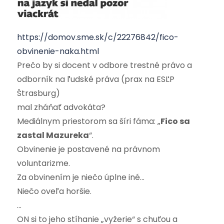
https://domov.sme.sk/c/22276842/fico-
obvinenie-naka.html
Prečo by si docent v odbore trestné právo a
odborník na ľudské práva (prax na ESĽP
Štrasburg)
mal zháňať advokáta?
Mediálnym priestorom sa šíri fáma: „
Fico sa
zastal Mazureka
“.
Obvinenie je postavené na právnom
voluntarizme.
Za obvinením je niečo úplne iné…
Niečo oveľa horšie.
…
ON si to jeho stíhanie „vyžerie“ s chuťou a