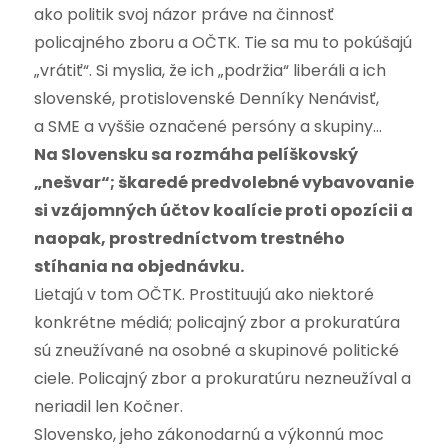
ako politik svoj názor práve na činnosť
policajného zboru a OČTK. Tie sa mu to pokúšajú
„vrátiť“. Si myslia, že ich „podržia“ liberáli a ich
slovenské, protislovenské Denníky Nenávisť,
a SME a vyššie označené persóny a skupiny…
Na Slovensku sa rozmáha pelíškovský
„nešvar“; škaredé predvolebné vybavovanie
si vzájomných účtov koalície proti opozícii a
naopak, prostredníctvom trestného
stíhania na objednávku.
Lietajú v tom OČTK. Prostituujú ako niektoré
konkrétne médiá; policajný zbor a prokuratúra
sú zneužívané na osobné a skupinové politické
ciele. Policajný zbor a prokuratúru nezneužíval a
neriadil len Kočner.
Slovensko, jeho zákonodarnú a výkonnú moc