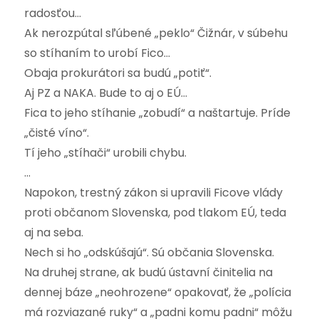
radosťou…
Ak nerozpútal sľúbené „peklo“ Čižnár, v súbehu
so stíhaním to urobí Fico…
Obaja prokurátori sa budú „potiť“.
Aj PZ a NAKA. Bude to aj o EÚ…
Fica to jeho stíhanie „zobudí“ a naštartuje. Príde
„čisté víno“.
Tí jeho „stíhači“ urobili chybu.
…
Napokon, trestný zákon si upravili Ficove vlády
proti občanom Slovenska, pod tlakom EÚ, teda
aj na seba.
Nech si ho „odskúšajú“. Sú občania Slovenska.
Na druhej strane, ak budú ústavní činitelia na
dennej báze „neohrozene“ opakovať, že „polícia
má rozviazané ruky“ a „padni komu padni“ môžu