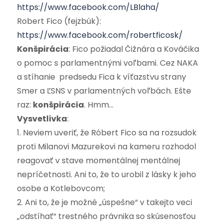
https://www.facebook.com/LBlaha/
Robert Fico (fejzbúk):
https://www.facebook.com/robertficosk/
Konšpirácia
: Fico požiadal Čižnára a Kováčika
o pomoc s parlamentnými voľbami. Cez NAKA
a stíhanie predsedu Fica k víťazstvu strany
Smer a ĽSNS v parlamentných voľbách. Ešte
raz:
konšpirácia
. Hmm…
Vysvetlivka
:
1. Neviem uveriť, že Róbert Fico sa na rozsudok
proti Milanovi Mazurekovi na kameru rozhodol
reagovať v stave momentálnej mentálnej
nepríčetnosti. Ani to, že to urobil z lásky k jeho
osobe a Kotlebovcom;
2. Ani to, že je možné „úspešne“ v takejto veci
„odstíhať“ trestného právnika so skúsenosťou