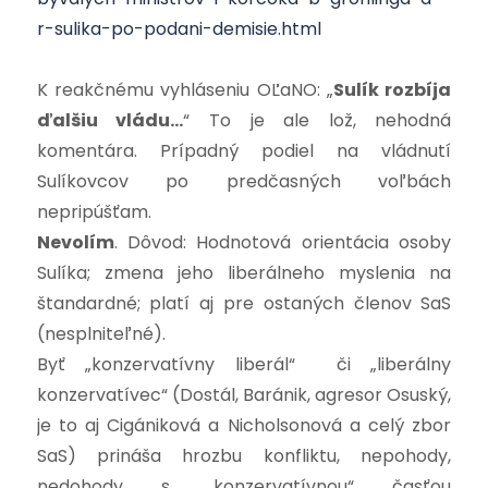
r-sulika-po-podani-demisie.html
K reakčnému vyhláseniu OĽaNO: „
Sulík rozbíja
ďalšiu vládu…
“ To je ale lož, nehodná
komentára. Prípadný podiel na vládnutí
Sulíkovcov po predčasných voľbách
nepripúšťam.
Nevolím
. Dôvod: Hodnotová orientácia osoby
Sulíka; zmena jeho liberálneho myslenia na
štandardné; platí aj pre ostaných členov SaS
(nesplniteľné).
Byť „konzervatívny liberál“ či „liberálny
konzervatívec“ (Dostál, Baránik, agresor Osuský,
je to aj Cigániková a Nicholsonová a celý zbor
SaS) prináša hrozbu konfliktu, nepohody,
nedohody s „konzervatívnou“ časťou