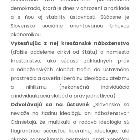
demokracia, ktorá je dnes v ohrození a rozklade
a s ňou aj stability ústavnosti. Súčasne je
Slovensko sociálne orientovanou trhovou
ekonomikou…
Vytesňujúc z nej kresťanské náboženstvo
(ďalšie oddelenie cirkvi od štátu) a namiesto
kresťanstva, ako súčasti základných práv
a náboženských slobôd; tlačia do ústavného
prostredia a osvetia liberálnu ideológiou ateizmu
a nihilizmu (nekonečná individuácia
a indvidualizácia slobôd a práv jednotlivca).
Odvolávajú sa na ústavné
: „Slovensko sa
neviaže na žiadnu ideológiu ani náboženstvo.“
Odmietajú, že multikulti a rodová ideológia sú
flagrantnou súčasťou liberálnej ideológie; ale
okrem represívnych nástrojov proti xenofóbii