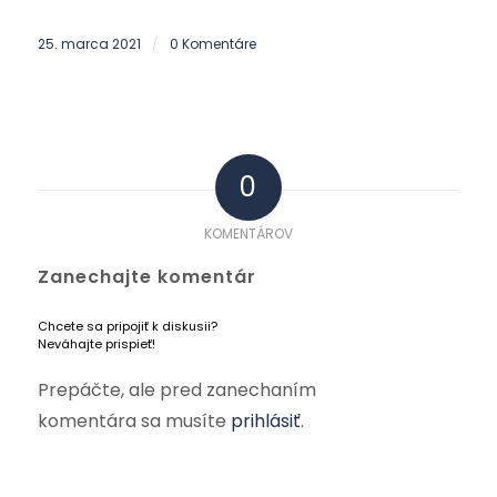
25. marca 2021
0 Komentáre
/
0
KOMENTÁROV
Zanechajte komentár
Chcete sa pripojiť k diskusii?
Neváhajte prispieť!
Prepáčte, ale pred zanechaním
komentára sa musíte
prihlásiť
.