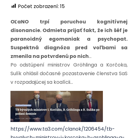
Počet zobrazení:
15
OĽaNO trpí poruchou kognitívnej
disonancie. Odmieta prijať fakt, že ich šéf je
paranoidný egomaniak a psychopat.
Suspektná diagnóza pred voľbami sa
zmenila na potvrdenú po nich
…
Po odstúpení ministrov Gröhlinga a Korčoka,
Sulík ohlásil dočasné pozastavenie členstva SaS
v rozpadajúcej sa koalícii…
https://www.ta3.com/clanok/1206454/tb-
byvalych-ministrov-i-korcoka-b-grohlinga-a-