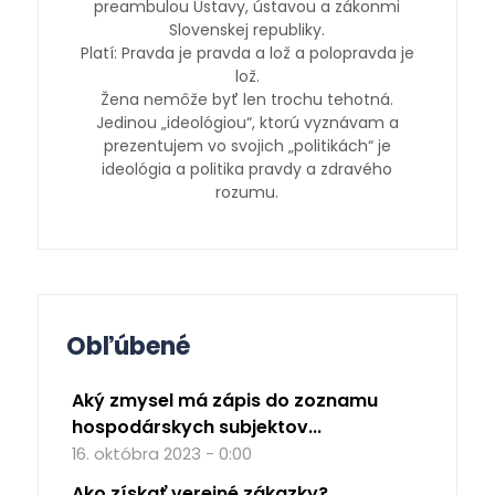
preambulou Ústavy, ústavou a zákonmi
Slovenskej republiky.
Platí: Pravda je pravda a lož a polopravda je
lož.
Žena nemôže byť len trochu tehotná.
Jedinou „ideológiou“, ktorú vyznávam a
prezentujem vo svojich „politikách“ je
ideológia a politika pravdy a zdravého
rozumu.
Obľúbené
Aký zmysel má zápis do zoznamu
hospodárskych subjektov...
16. októbra 2023 - 0:00
Ako získať verejné zákazky?