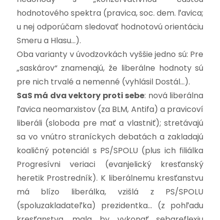
hodnotového spektra (pravica, soc. dem. ľavica;
u nej odporúčam sledovať hodnotovú orientáciu
Smeru a Hlasu…).
Oba varianty v úvodzovkách vyššie jedno sú: Pre
„saskárov“ znamenajú, že liberálne hodnoty sú
pre nich trvalé a nemenné (vyhlásil Dostál…).
SaS má dva vektory proti sebe
: nová liberálna
ľavica neomarxistov (za BLM, Antifa) a pravicoví
liberáli (sloboda pre mať a vlastniť); stretávajú
sa vo vnútro straníckych debatách a zakladajú
koaličný potenciál s PS/SPOLU (plus ich filiálka
Progresívni veriaci (evanjelický kresťanský
heretik Prostredník). K liberálnemu kresťanstvu
má blízo liberálka, vzišlá z PS/SPOLU
(spoluzakladateľka) prezidentka… (z pohľadu
kresťanstva, mala by vykonať sebareflexiu