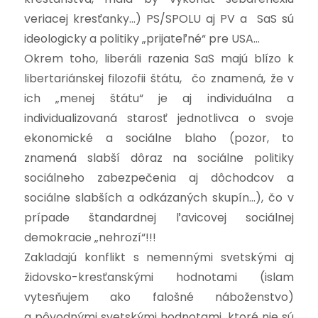
veriacej kresťanky…) PS/SPOLU aj PV a SaS sú
ideologicky a politiky „prijateľné“ pre USA…
Okrem toho, liberáli razenia SaS majú blízo k
libertariánskej filozofii štátu, čo znamená, že v
ich „menej štátu“ je aj individuálna a
individualizovaná starosť jednotlivca o svoje
ekonomické a sociálne blaho (pozor, to
znamená slabší dôraz na sociálne politiky
sociálneho zabezpečenia aj dôchodcov a
sociálne slabších a odkázaných skupín…), čo v
prípade štandardnej ľavicovej sociálnej
demokracie „nehrozí“!!!
Zakladajú konflikt s nemennými svetskými aj
židovsko-kresťanskými hodnotami (islam
vytesňujem ako falošné náboženstvo)
a pôvodnými svetskými hodnotami, ktoré nie sú