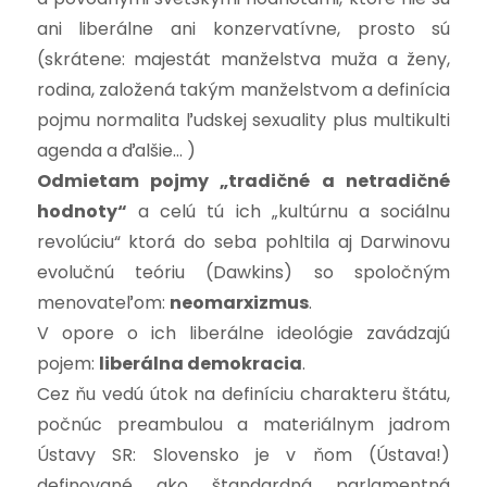
ani liberálne ani konzervatívne, prosto sú
(skrátene: majestát manželstva muža a ženy,
rodina, založená takým manželstvom a definícia
pojmu normalita ľudskej sexuality plus multikulti
agenda a ďalšie… )
Odmietam pojmy „tradičné a netradičné
hodnoty“
a celú tú ich „kultúrnu a sociálnu
revolúciu“ ktorá do seba pohltila aj Darwinovu
evolučnú teóriu (Dawkins) so spoločným
menovateľom:
neomarxizmus
.
V opore o ich liberálne ideológie zavádzajú
pojem:
liberálna demokracia
.
Cez ňu vedú útok na definíciu charakteru štátu,
počnúc preambulou a materiálnym jadrom
Ústavy SR: Slovensko je v ňom (Ústava!)
definované ako štandardná parlamentná