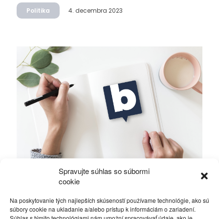
Politika
4. decembra 2023
Spravujte súhlas so súbormi
Ficova vláda a médiá…
cookie
Na poskytovanie tých najlepších skúseností používame technológie, ako sú
Politika
4. decembra 2023
súbory cookie na ukladanie a/alebo prístup k informáciám o zariadení.
Súhlas s týmito technológiami nám umožní spracovávať údaje, ako je