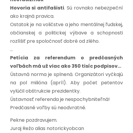
Hovoria si antifašisti
. Sú rovnako nebezpeční
ako krajná pravica.
Ostatok je na voličstve a jeho mentálnej ľudskej,
občianskej a politickej výbave a schopnosti
rozlíšiť pre spoločnosť dobré od zlého.
…
Petícia za referendum o predčasných
voľbách má už viac ako 350 tisíc podpisov…
Ústavná norma je splnená. Organizátori vyčkajú
na pol milióna (apríl). Aby počet petentov
vylúčil obštrukcie prezidentky.
Ústavnosť referenda je nespochybniteľná!
Predčasné voľby sú neodvratné.
Pekne pozdravujem.
Juraj Režo alias notorickyobcan