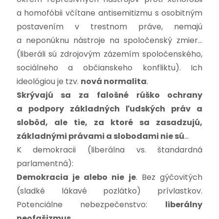
a homofóbii včítane antisemitizmu s osobitným
postavením v trestnom práve, nemajú
a neponúknu nástroje na spoločenský zmier…
(liberáli sú zdrojovým zázemím spoločenského,
sociálneho a občianskeho konfliktu). Ich
ideológiou je tzv.
nová normalita
.
Skrývajú sa za falošné rúško ochrany
a podpory základných ľudských práv a
slobôd, ale tie, za ktoré sa zasadzujú,
základnými právami a slobodami nie sú
…
K demokracii (liberálna vs. štandardná
parlamentná):
Demokracia je alebo nie je
. Bez gýčovitých
(sladké lákavé pozlátko) prívlastkov.
Potenciálne nebezpečenstvo:
liberálny
neofašizmus
.