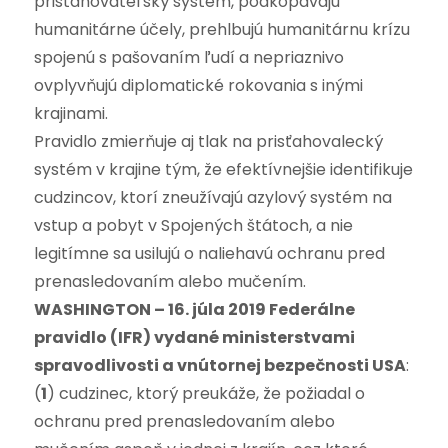
prisťahovateľský systém, podkopávajú
humanitárne účely, prehlbujú humanitárnu krízu
spojenú s pašovaním ľudí a nepriaznivo
ovplyvňujú diplomatické rokovania s inými
krajinami.
Pravidlo zmierňuje aj tlak na prisťahovalecký
systém v krajine tým, že efektívnejšie identifikuje
cudzincov, ktorí zneužívajú azylový systém na
vstup a pobyt v Spojených štátoch, a nie
legitímne sa usilujú o naliehavú ochranu pred
prenasledovaním alebo mučením.
WASHINGTON – 16. júla 2019 Federálne
pravidlo (IFR) vydané ministerstvami
spravodlivosti a vnútornej bezpečnosti USA
:
(
1
) cudzinec, ktorý preukáže, že požiadal o
ochranu pred prenasledovaním alebo