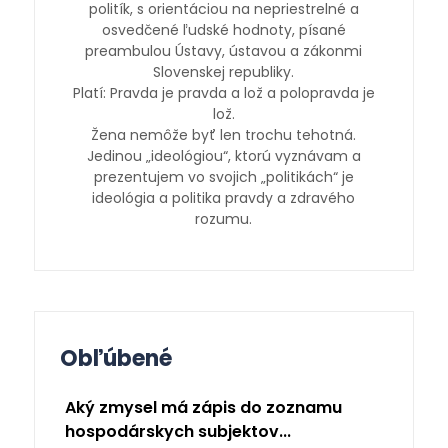
politík, s orientáciou na nepriestrelné a
osvedčené ľudské hodnoty, písané
preambulou Ústavy, ústavou a zákonmi
Slovenskej republiky.
Platí: Pravda je pravda a lož a polopravda je
lož.
Žena nemôže byť len trochu tehotná.
Jedinou „ideológiou“, ktorú vyznávam a
prezentujem vo svojich „politikách“ je
ideológia a politika pravdy a zdravého
rozumu.
Obľúbené
Aký zmysel má zápis do zoznamu
hospodárskych subjektov...