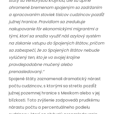
štáty sú veľkorysou krajinou, ale sú úplne
ohromené bremenom spojeným so zadržaním
a spracovaním stoviek tisícov cudzincov pozdĺž
južnej hranice. Pravidlom sa zredukuje
nakupovanie fór ekonomickými migrantmi a
tými, ktorí sa snažia využiť náš azylový systém
na získanie vstupu do Spojených štátov, pričom
sa zabezpečí, že zo Spojených štátov nebude
vylúčený ten, kto je vo svojej krajine
pravdepodobne mučený alebo
prenasledovaný.“
Spojené štáty zaznamenali dramatický nárast
počtu cudzincov, s ktorými sa stretlo pozdĺž
južnej pozemnej hranice s Mexikom alebo v jej
blízkosti. Toto zvýšenie zodpovedá prudkému
nárastu počtu a percentuálneho podielu