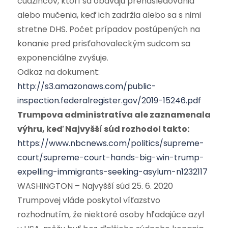
cudzincov, ktorí sa obávajú prenasledovania
alebo mučenia, keď ich zadržia alebo sa s nimi
stretne DHS. Počet prípadov postúpených na
konanie pred prisťahovaleckým sudcom sa
exponenciálne zvyšuje.
Odkaz na dokument:
http://s3.amazonaws.com/public-
inspection.federalregister.gov/2019-15246.pdf
Trumpova administratíva ale zaznamenala
výhru, keď Najvyšší súd rozhodol takto:
https://www.nbcnews.com/politics/supreme-
court/supreme-court-hands-big-win-trump-
expelling-immigrants-seeking-asylum-n1232117
WASHINGTON – Najvyšší súd 25. 6. 2020
Trumpovej vláde poskytol víťazstvo
rozhodnutím, že niektoré osoby hľadajúce azyl