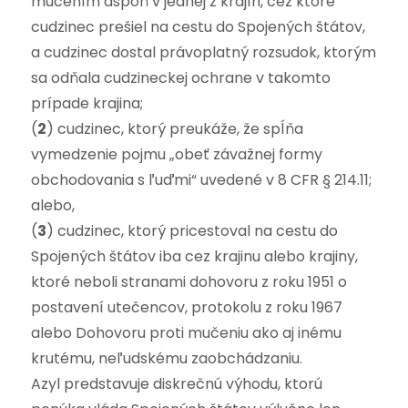
mučením aspoň v jednej z krajín, cez ktoré
cudzinec prešiel na cestu do Spojených štátov,
a cudzinec dostal právoplatný rozsudok, ktorým
sa odňala cudzineckej ochrane v takomto
prípade krajina;
(
2
) cudzinec, ktorý preukáže, že spĺňa
vymedzenie pojmu „obeť závažnej formy
obchodovania s ľuďmi“ uvedené v 8 CFR § 214.11;
alebo,
(
3
) cudzinec, ktorý pricestoval na cestu do
Spojených štátov iba cez krajinu alebo krajiny,
ktoré neboli stranami dohovoru z roku 1951 o
postavení utečencov, protokolu z roku 1967
alebo Dohovoru proti mučeniu ako aj inému
krutému, neľudskému zaobchádzaniu.
Azyl predstavuje diskrečnú výhodu, ktorú