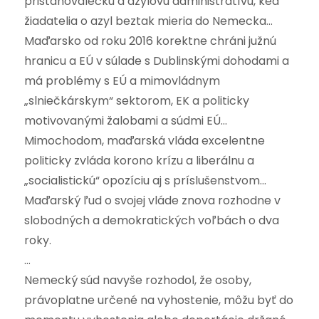
prisťahovaleckú a azylovú administratívu, keď
žiadatelia o azyl beztak mieria do Nemecka…
Maďarsko od roku 2016 korektne chráni južnú
hranicu a EÚ v súlade s Dublinskými dohodami a
má problémy s EÚ a mimovládnym
„slniečkárskym“ sektorom, EK a politicky
motivovanými žalobami a súdmi EÚ…
Mimochodom, maďarská vláda excelentne
politicky zvláda korono krízu a liberálnu a
„socialistickú“ opozíciu aj s príslušenstvom…
Maďarský ľud o svojej vláde znova rozhodne v
slobodných a demokratických voľbách o dva
roky.
…
Nemecký súd navyše rozhodol, že osoby,
právoplatne určené na vyhostenie, môžu byť do