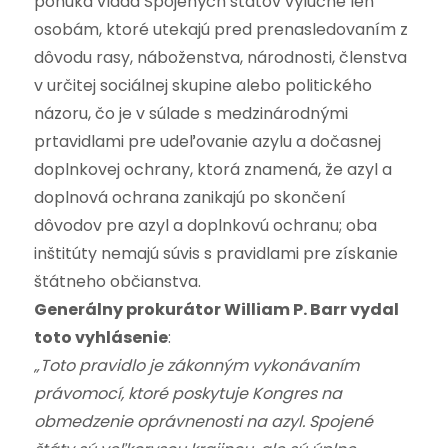
ponúka vláda Spojených štátov výlučne len
osobám, ktoré utekajú pred prenasledovaním z
dôvodu rasy, náboženstva, národnosti, členstva
v určitej sociálnej skupine alebo politického
názoru, čo je v súlade s medzinárodnými
prtavidlami pre udeľovanie azylu a dočasnej
doplnkovej ochrany, ktorá znamená, že azyl a
doplnová ochrana zanikajú po skončení
dôvodov pre azyl a doplnkovú ochranu; oba
inštitúty nemajú súvis s pravidlami pre získanie
štátneho občianstva.
Generálny prokurátor William P. Barr vydal
toto vyhlásenie
:
„Toto pravidlo je zákonným vykonávaním
právomocí, ktoré poskytuje Kongres na
obmedzenie oprávnenosti na azyl. Spojené