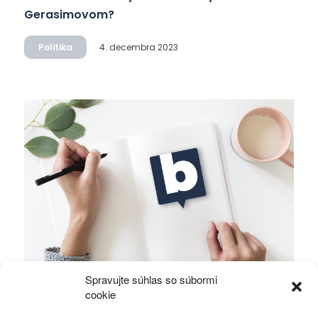
Gerasimovom?
Politika
4. decembra 2023
Spravujte súhlas so súbormi
Ficova vláda a médiá…
cookie