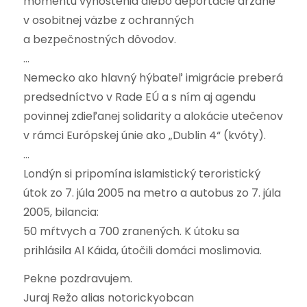
momentu vyhostenia alebo deportácie držané
v osobitnej väzbe z ochranných
a bezpečnostných dôvodov.
…
Nemecko ako hlavný hýbateľ imigrácie preberá
predsedníctvo v Rade EÚ a s ním aj agendu
povinnej zdieľanej solidarity a alokácie utečenov
v rámci Európskej únie ako „Dublin 4“ (kvóty).
…
Londýn si pripomína islamistický teroristický
útok zo 7. júla 2005 na metro a autobus zo 7. júla
2005, bilancia:
50 mŕtvych a 700 zranených. K útoku sa
prihlásila Al Káida, útočili domáci moslimovia.
Pekne pozdravujem.
Juraj Režo alias notorickyobcan