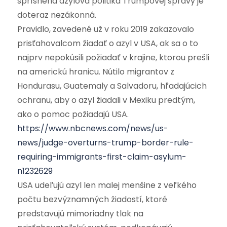
sprísnená azylová politika Trumpovej správy je
doteraz nezákonná.
Pravidlo, zavedené už v roku 2019 zakazovalo
prisťahovalcom žiadať o azyl v USA, ak sa o to
najprv nepokúsili požiadať v krajine, ktorou prešli
na americkú hranicu. Nútilo migrantov z
Hondurasu, Guatemaly a Salvadoru, hľadajúcich
ochranu, aby o azyl žiadali v Mexiku predtým,
ako o pomoc požiadajú USA.
https://www.nbcnews.com/news/us-
news/judge-overturns-trump-border-rule-
requiring-immigrants-first-claim-asylum-
n1232629
USA udeľujú azyl len malej menšine z veľkého
počtu bezvýznamných žiadostí, ktoré
predstavujú mimoriadny tlak na