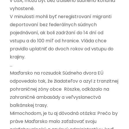
v USA, môžu byť bez ďalšieho súdneho konania
vyhostené.
V minulosti mohli byť neregistrovaní migranti
deportovaní bez federálnych súdnych
pojednávaní, ak boli zadržaní do 14 dní od
vstupu a do 100 míľ od hranice. Vláda chce
pravidlo uplatniť do dvoch rokov od vstupu do
krajiny.
…
Maďarsko na rozsudok Súdneho dvora EÚ
odpovedalo tak, že žiadateľov o azyl z tranzitnej
pohraničnej zóny obce Röszke, odkázalo na
zahraničné ambasády a veľvyslanectvá
balkánskej trasy.
Mimochodom, je tu aj dôvodná otázka: Prečo by
práve Maďarsko malo zaťažovať svoju