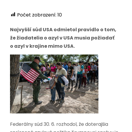
Počet zobrazení:
10
Najvyšší súd USA odmietol pravidlo o tom,
že žiadatelia o azyl v USA musia požiadať
o azyl v krajine mimo USA.
Federálny súd 30. 6. rozhodol, že doterajšia