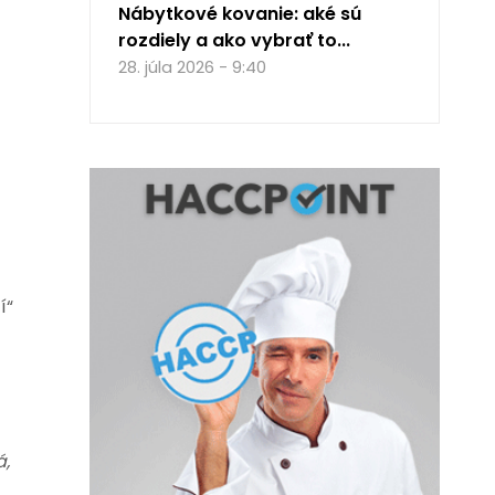
Nábytkové kovanie: aké sú
rozdiely a ako vybrať to...
28. júla 2026 - 9:40
í“
á,