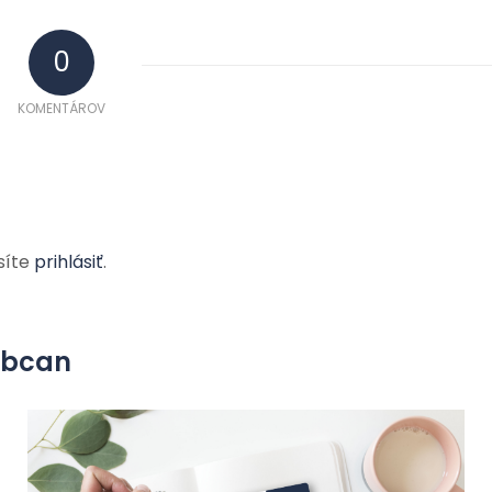
0
KOMENTÁROV
síte
prihlásiť
.
yobcan