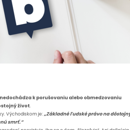
 či nedochádza k porušovaniu alebo obmedzovaniu
stojný život
.
ky. Východiskom je:
„Základné ľudské právo na dôstojn
zenú smrť.“