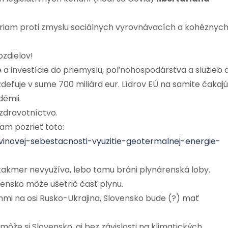
priam proti zmyslu sociálnych vyrovnávacích a kohéznyc
ozdielov!
a investície do priemyslu, poľnohospodárstva a služieb a
deľuje v sume 700 miliárd eur. Lídrov EÚ na samite čakajú
émii.
 zdravotníctvo.
am pozrieť toto:
avinovej-sebestacnosti-vyuzitie-geotermalnej-energie-
akmer nevyužíva, lebo tomu bráni plynárenská loby.
ensko môže ušetrič časť plynu.
hmi na osi Rusko-Ukrajina, Slovensko bude (?) mať
že si Slovensko, aj bez závislosti na klimatických