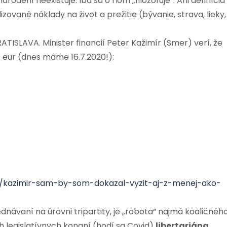
rodení neexistuje. Iba sa o ňom „filozofuje“. Ani definícia
ované náklady na život a prežitie (bývanie, strava, lieky,
TISLAVA. Minister financií Peter Kažimír (Smer) verí, že
 eur (dnes máme 16.7.2020!):
9/kazimir-sam-by-som-dokazal-vyzit-aj-z-menej-ako-
dnávaní na úrovni tripartity, je „robota“ najmä koaličnéh
h legislatívnych konaní (hodí sa Covid)
libertariána