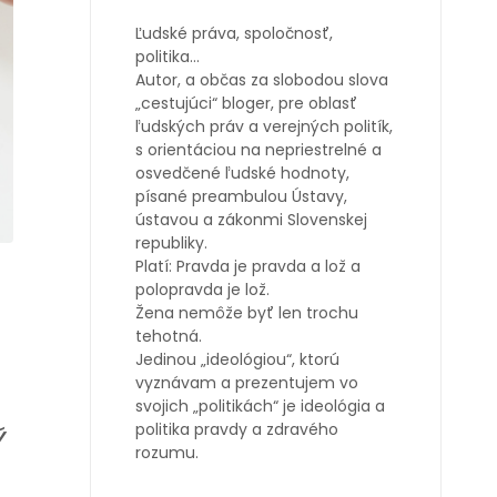
Ľudské práva, spoločnosť,
politika…
Autor, a občas za slobodou slova
„cestujúci“ bloger, pre oblasť
ľudských práv a verejných politík,
s orientáciou na nepriestrelné a
osvedčené ľudské hodnoty,
písané preambulou Ústavy,
ústavou a zákonmi Slovenskej
republiky.
Platí: Pravda je pravda a lož a
polopravda je lož.
Žena nemôže byť len trochu
tehotná.
Jedinou „ideológiou“, ktorú
vyznávam a prezentujem vo
svojich „politikách“ je ideológia a
politika pravdy a zdravého
ý
rozumu.