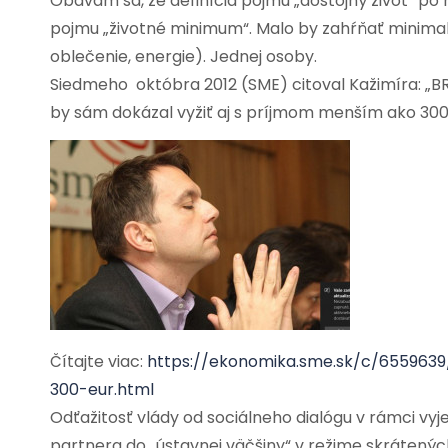
Obávam sa, že definícia pojmu „dôstojný život“ po na
pojmu „životné minimum“. Malo by zahŕňať minimaliz
oblečenie, energie). Jednej osoby.
Siedmeho októbra 2012 (SME) citoval Kažimíra: „BRA
by sám dokázal vyžiť aj s príjmom menším ako 300
Čítajte viac:
https://ekonomika.sme.sk/c/655963
300-eur.html
Odťažitosť vlády od sociálneho dialógu v rámci vyje
partnera do „ústavnej väčšiny“ v režime skrátenýc