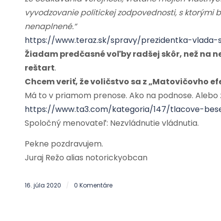
vyvodzovanie politickej zodpovednosti, s ktorými 
nenaplnené.“
https://www.teraz.sk/spravy/prezidentka-vlada-s
Žiadam predčasné voľby radšej skôr, než na ne 
reštart
.
Chcem veriť, že voličstvo sa z „Matovičovho ef
Má to v priamom prenose. Ako na podnose. Alebo
https://www.ta3.com/kategoria/147/tlacove-bes
Spoločný menovateľ: Nezvládnutie vládnutia.
Pekne pozdravujem.
Juraj Režo alias notorickyobcan
16. júla 2020
0 Komentáre
/