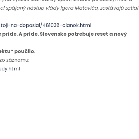
bol spájaný nástup vlády Igora Matoviča, zostávajú zatiaľ
toji-na-doposial/481038-clanok.html
príde. A príde. Slovensko potrebuje reset a nový
ektu“ poučilo
.
 zo záznamu:
edy.html