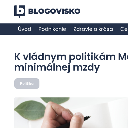
Úvod
Podnikanie
Zdravie a krása
Ce
K vládnym politikám M
minimálnej mzdy
Politika