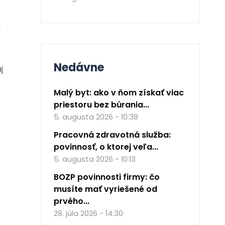
h
Nedávne
j
Malý byt: ako v ňom získať viac
priestoru bez búrania...
5. augusta 2026 - 10:38
Pracovná zdravotná služba:
povinnosť, o ktorej veľa...
5. augusta 2026 - 10:13
BOZP povinnosti firmy: čo
musíte mať vyriešené od
prvého...
28. júla 2026 - 14:30