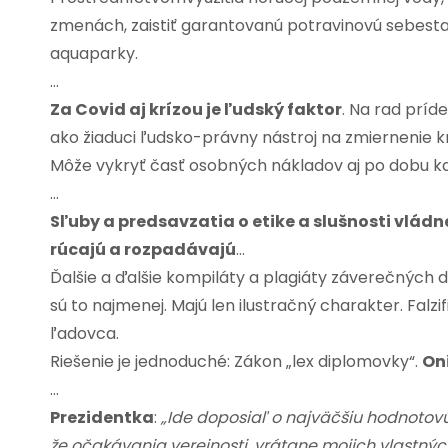
zmenách, zaistiť garantovanú potravinovú sebestač
aquaparky.
…
Za Covid aj krízou je ľudský faktor
. Na rad príde
ako žiaduci ľudsko-právny nástroj na zmiernenie k
Môže vykryť časť osobných nákladov aj po dobu k
…
Sľuby a predsavzatia o etike a slušnosti vládne
rúcajú a rozpadávajú
…
Ďalšie a ďalšie kompiláty a plagiáty záverečných di
sú to najmenej. Majú len ilustračný charakter. Falzi
ľadovca.
Riešenie je jednoduché: Zákon „lex diplomovky“.
Oni
…
Prezidentka
:
„
Ide doposiaľ o najväčšiu hodnotovú 
že očakávania verejnosti, vrátane mojich vlastnýc