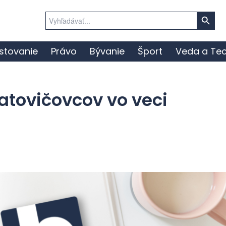
Search Button
Search
for:
stovanie
Právo
Bývanie
Šport
Veda a Tec
atovičovcov vo veci