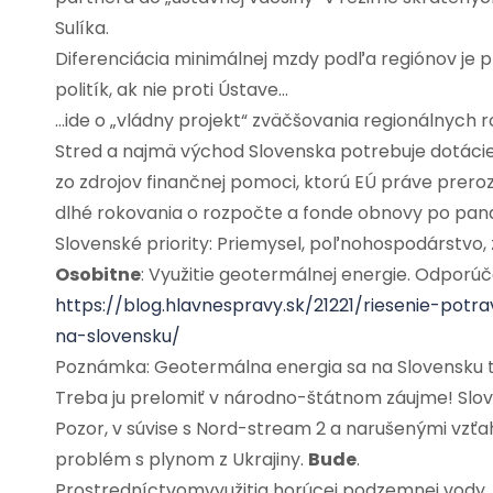
Sulíka.
Diferenciácia minimálnej mzdy podľa regiónov je 
politík, ak nie proti Ústave…
…ide o „vládny projekt“ zväčšovania regionálnych r
Stred a najmä východ Slovenska potrebuje dotácie 
zo zdrojov finančnej pomoci, ktorú EÚ práve preroz
dlhé rokovania o rozpočte a fonde obnovy po pand
Slovenské priority: Priemysel, poľnohospodárstvo,
Osobitne
: Využitie geotermálnej energie. Odporúč
https://blog.hlavnespravy.sk/21221/riesenie-potr
na-slovensku/
Poznámka: Geotermálna energia sa na Slovensku t
Treba ju prelomiť v národno-štátnom záujme! Slov
Pozor, v súvise s Nord-stream 2 a narušenými vzťa
problém s plynom z Ukrajiny.
Bude
.
Prostredníctvomvyužitia horúcej podzemnej vody, mô