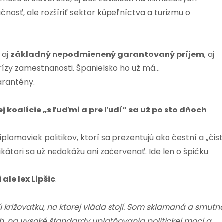
nosť, ale rozšíriť sektor kúpeľníctva a turizmu o
 aj
základný nepodmienený garantovaný príjem
, aj
rízy zamestnanosti. Španielsko ho už má…
arantény.
j koalície „s ľuďmi a pre ľudí“ sa už po sto dňoch
plomoviek politikov, ktorí sa prezentujú ako čestní a „čist
fikátori sa už nedokážu ani začervenať. Ide len o špičku
 ale lex Lipšic
.
križovatku, na ktorej vláda stojí. Som sklamaná a smutn
h, na vysoké štandardy uplatňovania politickej moci a