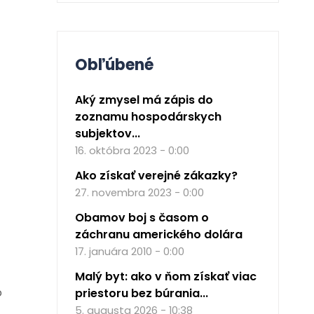
Obľúbené
Aký zmysel má zápis do
zoznamu hospodárskych
subjektov...
16. októbra 2023 - 0:00
Ako získať verejné zákazky?
27. novembra 2023 - 0:00
Obamov boj s časom o
záchranu amerického dolára
17. januára 2010 - 0:00
Malý byt: ako v ňom získať viac
o
priestoru bez búrania...
5. augusta 2026 - 10:38