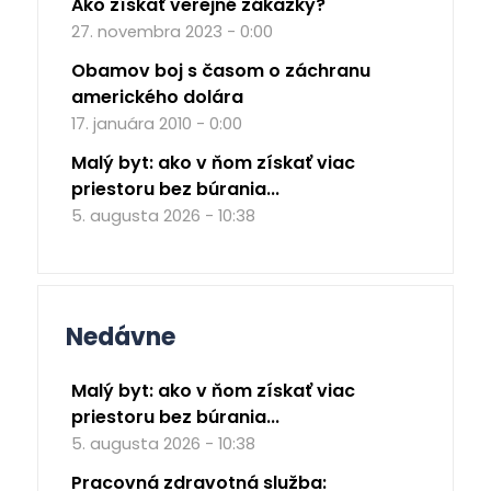
Ako získať verejné zákazky?
27. novembra 2023 - 0:00
Obamov boj s časom o záchranu
amerického dolára
17. januára 2010 - 0:00
Malý byt: ako v ňom získať viac
priestoru bez búrania...
5. augusta 2026 - 10:38
Nedávne
Malý byt: ako v ňom získať viac
priestoru bez búrania...
5. augusta 2026 - 10:38
Pracovná zdravotná služba: