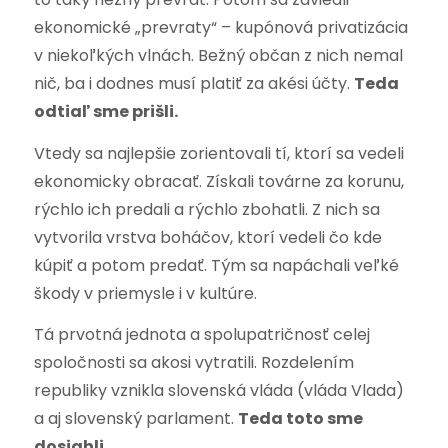
ekonomické „prevraty“ – kupónová privatizácia
v niekoľkých vlnách. Bežný občan z nich nemal
nič, ba i dodnes musí platiť za akési účty.
Teda
odtiaľ sme prišli.
Vtedy sa najlepšie zorientovali tí, ktorí sa vedeli
ekonomicky obracať. Získali továrne za korunu,
rýchlo ich predali a rýchlo zbohatli. Z nich sa
vytvorila vrstva boháčov, ktorí vedeli čo kde
kúpiť a potom predať. Tým sa napáchali veľké
škody v priemysle i v kultúre.
Tá prvotná jednota a spolupatričnosť celej
spoločnosti sa akosi vytratili. Rozdelením
republiky vznikla slovenská vláda (vláda Vlada)
a aj slovenský parlament.
Teda toto sme
dosiahli.