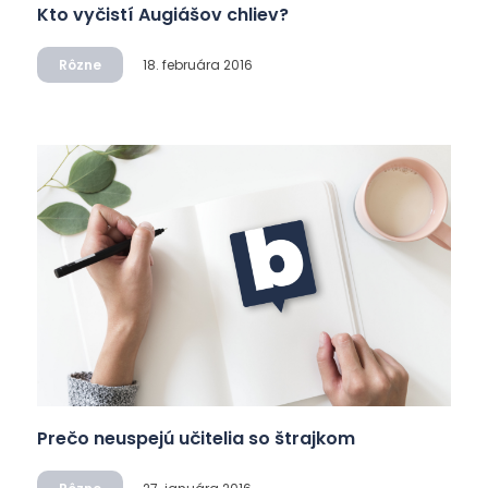
Kto vyčistí Augiášov chliev?
Rôzne
18. februára 2016
Prečo neuspejú učitelia so štrajkom