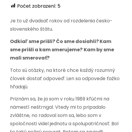
Počet zobrazení:
5
Je to už dvadsať rokov od rozdelenia česko-
slovenského štátu.
Odkiaľ sme prišli? Čo sme dosiahli? Kam
sme prišli a kam smerujeme?
Kam by sme
mali smerovať?
Toto sú otázky, na ktoré chce každý rozumný
človek dostať odpoveď. Len sa odpovede ťažko
hľadajú.
Priznám sa, že ja som v roku 1989 kľúčmi na
námestí neštrngal. Vtedy mi to pripadalo
zvláštne, no radoval som sa, lebo som v
spoločnosti videl jednotu a spolupatričnosť. Bol
to taký nežný prevrat. Potom sa zaviedli