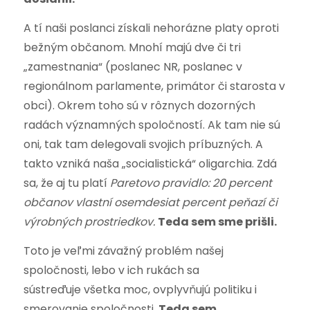
A tí naši poslanci získali nehorázne platy oproti
bežným občanom. Mnohí majú dve či tri
„zamestnania“ (poslanec NR, poslanec v
regionálnom parlamente, primátor či starosta v
obci). Okrem toho sú v rôznych dozorných
radách významných spoločností. Ak tam nie sú
oni, tak tam delegovali svojich príbuzných. A
takto vzniká naša „socialistická“ oligarchia. Zdá
sa, že aj tu platí
Paretovo pravidlo: 20 percent
občanov vlastní osemdesiat percent peňazí či
výrobných prostriedkov.
Teda sem sme prišli.
Toto je veľmi závažný problém našej
spoločnosti, lebo v ich rukách sa
sústreďuje všetka moc, ovplyvňujú politiku i
smerovanie spoločnosti.
Teda sem