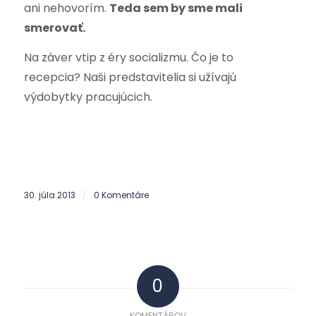
ani nehovorím.
Teda sem by sme mali
smerovať.
Na záver vtip z éry socializmu. Čo je to
recepcia? Naši predstavitelia si užívajú
výdobytky pracujúcich.
30. júla 2013
0 Komentáre
/
0
KOMENTÁROV