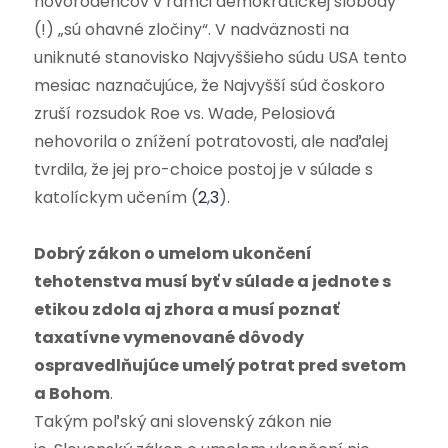
novorodencov v rámci demokratickej slobody
(!) „sú ohavné zločiny“. V nadväznosti na
uniknuté stanovisko Najvyššieho súdu USA tento
mesiac naznačujúce, že Najvyšší súd čoskoro
zruší rozsudok Roe vs. Wade, Pelosiová
nehovorila o znížení potratovosti, ale naďalej
tvrdila, že jej pro-choice postoj je v súlade s
katolíckym učením (
2
,
3
)
.
Dobrý zákon o umelom ukončení
tehotenstva musí byť v súlade a jednote s
etikou zdola aj zhora a musí poznať
taxatívne vymenované dôvody
ospravedlňujúce umelý potrat pred svetom
a Bohom
.
Takým poľský ani slovenský zákon nie