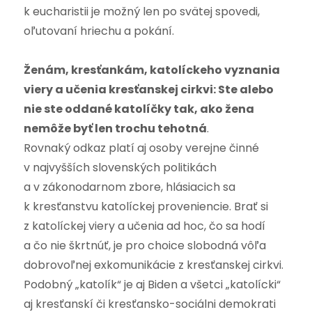
k eucharistii je možný len po svätej spovedi,
oľutovaní hriechu a pokání.
Ženám, kresťankám, katolíckeho vyznania
viery a učenia kresťanskej cirkvi: Ste alebo
nie ste oddané katolíčky tak, ako žena
nemôže byť len trochu tehotná
.
Rovnaký odkaz platí aj osoby verejne činné
v najvyšších slovenských politikách
a v zákonodarnom zbore, hlásiacich sa
k kresťanstvu katolíckej proveniencie.
Brať si
z katolíckej viery a učenia ad hoc, čo sa hodí
a čo nie škrtnúť, je pro choice slobodná vôľa
dobrovoľnej exkomunikácie z kresťanskej cirkvi.
Podobný „katolík“ je aj Biden a všetci „katolícki“
aj kresťanskí či kresťansko-sociálni demokrati