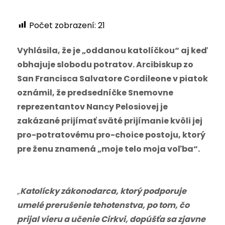
Počet zobrazení:
21
Vyhlásila, že je „oddanou katolíčkou“ aj keď
obhajuje slobodu potratov. Arcibiskup zo
San Francisca Salvatore Cordileone v piatok
oznámil, že predsedníčke Snemovne
reprezentantov Nancy Pelosiovej je
zakázané prijímať sväté prijímanie kvôli jej
pro-potratovému pro-choice postoju, ktorý
pre ženu znamená „moje telo moja voľba“.
„
Katolícky zákonodarca, ktorý podporuje
umelé prerušenie tehotenstva, po tom, čo
prijal vieru a učenie Cirkvi, dopúšťa sa zjavne