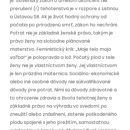
je.
Slovenský zákon o umelom ukončení nie
prerušení (!) tehotenstva je v rozpore s Listinou
a Ústavou SR. Ak je život hodný ochrany od
počatia po prirodzenú smrť, zákon ho nechráni.
Potrat nie je základné ženské právo, takým je
právo ženy na slobodne plánované
materstvo.
Feministický krik: „Moje telo moja
voľba!“ je polopravda a lož.
Počatý plod v tele
ženy nie je vlastníctvom ženy. Jej vlastníctvom
je len prázdna maternica. Sociálno-ekonomické
alebo iné osobné dôvody nie súkvalifikované
dôvody pre potrat. Nimi sú dôvody zdravotné a
to ohrozenie zdravia a života tehotnej ženy a
základné právo na výhradu vo svedomí po
zneužití alebo znásilnení, zistenie poškodeného
plodu spojené s jeho prežitím, samostatnou