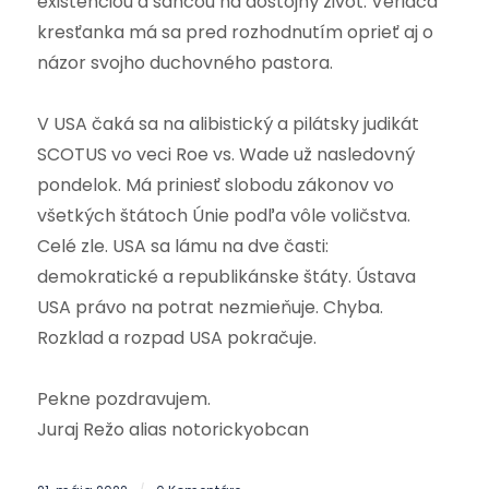
existenciou a šancou na dôstojný život. Veriaca
kresťanka má sa pred rozhodnutím oprieť aj o
názor svojho duchovného pastora.
V USA čaká sa na alibistický a pilátsky judikát
SCOTUS vo veci Roe vs. Wade už nasledovný
pondelok. Má priniesť slobodu zákonov vo
všetkých štátoch Únie podľa vôle voličstva.
Celé zle.
USA sa lámu na dve časti:
demokratické a republikánske štáty.
Ústava
USA právo na potrat nezmieňuje. Chyba.
Rozklad a rozpad USA pokračuje.
Pekne pozdravujem.
Juraj Režo alias notorickyobcan