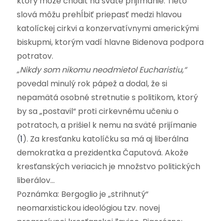
ktorý môže chodiť na sväté prijímanie. Tieto
slová môžu prehĺbiť priepasť medzi hlavou
katolíckej cirkvi a konzervatívnymi americkými
biskupmi, ktorým vadí hlavne Bidenova podpora
potratov
.
„Nikdy som nikomu neodmietol Eucharistiu,“
povedal minulý rok pápež a dodal, že si
nepamätá osobné stretnutie s politikom, ktorý
by sa „postavil“ proti cirkevnému učeniu o
potratoch, a prišiel k nemu na sväté prijímanie
(
1
).
Za kresťanku katolíčku sa má aj liberálna
demokratka a prezidentka Čaputová. Akože
kresťanských veriacich je množstvo politických
liberálov…
Poznámka: Bergoglio je „strihnutý“
neomarxistickou ideológiou tzv. novej