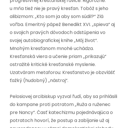
progresívnej kresťanskej ľavice. Rigorózne:
u mňa tiež nie je pravý kresťan. Tobôž s jeho
alibizmom: „Kto som ja aby som súdil?“ Zlá
voľba. Emeritný pápež Benedikt XVI. „spieva“ aj
o svojich pravých dôvodoch odstúpenia vo
svojej autobiografickej knihe „Môj život“.
Mnohým kresťanom mnohé uchádza.
Kresťanská viera a učenie priam „prikazujú“
ostražité kritické kresťanské myslenie.
Uzatváram metaforou: Kresťanstvo je obzvlášť
ťažký (hudobný) „nástroj“.
Pelosiovej arcibiskup vyzval ľudí, aby sa prihlásili
do kampane proti potratom „Ruža a ruženec
pre Nancy“. Časť katechizmu pojednávajúca o
potratoch hovorí, že postup a zabíjanie už aj