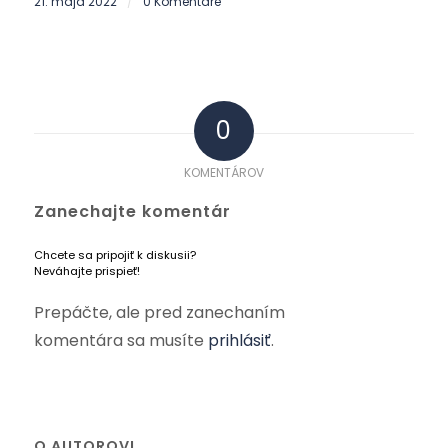
21. mája 2022
0 Komentáre
/
0
KOMENTÁROV
Zanechajte komentár
Chcete sa pripojiť k diskusii?
Neváhajte prispieť!
Prepáčte, ale pred zanechaním
komentára sa musíte
prihlásiť
.
O AUTOROVI