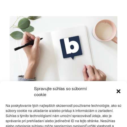
Spravujte súhlas so súbormi
Ficova vláda a médiá…
cookie
Na poskytovanie tých najlepších skúseností používame technológie, ako sú
Politika
4. decembra 2023
súbory cookie na ukladanie a/alebo prístup k informáciám o zariadení.
Súhlas s týmito technológiami nám umožní spracovávať údaje, ako je
správanie pri prehliadaní alebo jedinečné ID na tejto stránke. Nesúhlas
alebo odvolanie súhlasu môže nepriaznivo ovplyvniť určité vlastnosti a