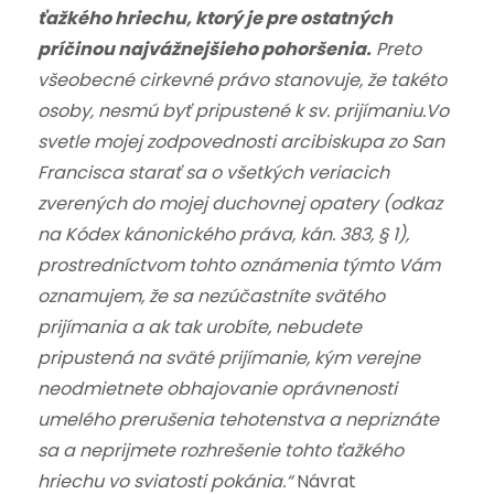
ťažkého hriechu, ktorý je pre ostatných
príčinou najvážnejšieho pohoršenia.
Preto
všeobecné cirkevné právo stanovuje, že takéto
osoby‚ nesmú byť pripustené k sv. prijímaniu.
Vo
svetle mojej zodpovednosti arcibiskupa zo San
Francisca starať sa o všetkých veriacich
zverených do mojej duchovnej opatery (odkaz
na Kódex kánonického práva, kán. 383, § 1),
prostredníctvom tohto oznámenia týmto Vám
oznamujem, že sa nezúčastníte svätého
prijímania a ak tak urobíte, nebudete
pripustená na sväté prijímanie, kým verejne
neodmietnete obhajovanie oprávnenosti
umelého prerušenia tehotenstva a nepriznáte
sa a neprijmete rozhrešenie tohto ťažkého
hriechu vo sviatosti pokánia.“
Návrat