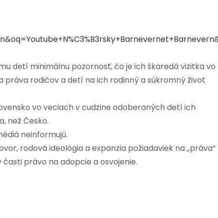
&oq=Youtube+N%C3%B3rsky+Barnevernet+Barnevern&aq
u detí minimálnu pozornosť, čo je ich škaredá vizitka vo
a práva rodičov a detí na ich rodinný a súkromný život
vensko vo veciach v cudzine odoberaných detí ich
a, než Česko.
édiá neinformujú.
ovor, rodová ideológia a expanzia požiadaviek na „práva“
v časti právo na adopcie a osvojenie.