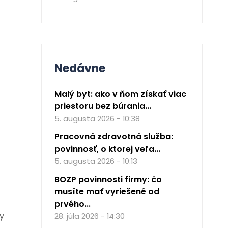
Nedávne
Malý byt: ako v ňom získať viac
priestoru bez búrania...
5. augusta 2026 - 10:38
Pracovná zdravotná služba:
povinnosť, o ktorej veľa...
5. augusta 2026 - 10:13
BOZP povinnosti firmy: čo
musíte mať vyriešené od
prvého...
y
28. júla 2026 - 14:30