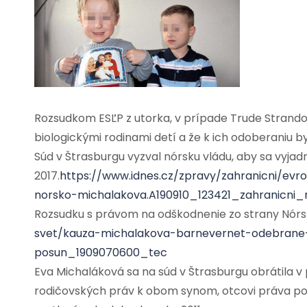
Rozsudkom ESĽP z utorka, v prípade Trude Strandove
biologickými rodinami detí a že k ich odoberaniu
Súd v Štrasburgu vyzval nórsku vládu, aby sa vyjadr
2017.
https://www.idnes.cz/zpravy/zahranicni/ev
norsko-michalakova.A190910_123421_zahranicni
Rozsudku s právom na odškodnenie zo strany Nórs
svet/kauza-michalakova-barnevernet-odebrane-
posun_1909070600_tec
Eva Michaláková sa na súd v Štrasburgu obrátila v p
rodičovských práv k obom synom, otcovi práva pon