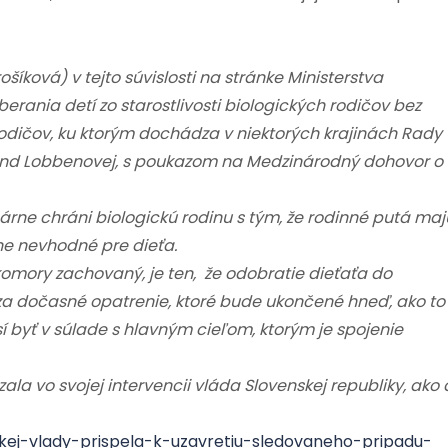
šíková) v tejto súvislosti na stránke Ministerstva
erania detí zo starostlivosti biologických rodičov bez
odičov, ku ktorým dochádza v niektorých krajinách Rady
trand Lobbenovej, s poukazom na Medzinárodný dohovor o
imárne chráni biologickú rodinu s tým, že rodinné putá maj
ne nevhodné pre dieťa.
komory zachovaný, je ten, že odobratie dieťaťa do
za dočasné opatrenie, ktoré bude ukončené hneď, ako to
 byť v súlade s hlavným cieľom, ktorým je spojenie
a vo svojej intervencii vláda Slovenskej republiky, ako 
skej-vlady-prispela-k-uzavretiu-sledovaneho-pripadu-