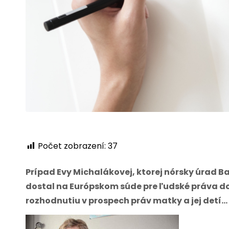
Počet zobrazení:
37
Prípad Evy Michalákovej, ktorej nórsky úrad Ba
dostal na Európskom súde pre ľudské práva do ko
rozhodnutiu v prospech práv matky a jej detí…