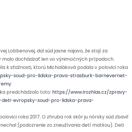
j Lobbenovej, dal súd jasne najavo, že stojí za
 by malo dochádzať len vo výnimočných prípadoch.
ila k sťažnosti, ktorú Michaláková podala v polovici roka
ropsky-soud-pro-lidska-prava-strasburk-barnevernet-
_remy
ka predchádzalo toto:
https://www.irozhlas.cz/zpravy-
deti-evropsky-soud-pro-lidska-prava-
olovici roka 2017. O zhruba rok skôr ju nórsky súd zbavil
echal (podozrenie zo zneužívania detí matkou). Deti