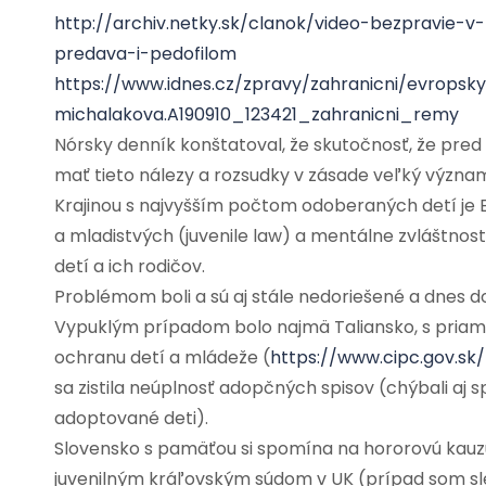
http://archiv.netky.sk/clanok/video-bezpravie-v
predava-i-pedofilom
https://www.idnes.cz/zpravy/zahranicni/evrops
michalakova.A190910_123421_zahranicni_remy
Nórsky denník konštatoval, že skutočnosť, že pre
mať tieto nálezy a rozsudky v zásade veľký význa
Krajinou s najvyšším počtom odoberaných detí je B
a mladistvých (juvenile law) a mentálne zvláštnost
detí a ich rodičov.
Problémom boli a sú aj stále nedoriešené a dnes d
Vypuklým prípadom bolo najmä Taliansko, s pri
ochranu detí a mládeže (
https://www.cipc.gov.sk/
sa zistila neúplnosť adopčných spisov (chýbali aj 
adoptované deti).
Slovensko s pamäťou si spomína na hororovú kauzu
juvenilným kráľovským súdom v UK (prípad som sle