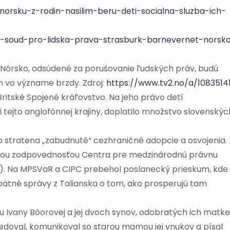
-norsku-z-rodin-nasilim-beru-deti-socialna-sluzba-ich-
ky-soud-pro-lidska-prava-strasburk-barnevernet-norsk
d Nórsko, odsúdené za porušovanie ľudských práv, budú
m vo význame brzdy. Zdroj:
https://www.tv2.no/a/1083514
ritské Spojené kráľovstvo. Na jeho právo detí
i tejto anglofónnej krajiny, doplatilo množstvo slovenskýc
o stratena „zabudnuté“ cezhraničné adopcie a osvojenia.
amou zodpovednosťou Centra pre medzinárodnú právnu
). Na MPSVaR a CIPC prebehol poslanecký prieskum, kde
spätné správy z Talianska o tom, ako prosperujú tam
 Ivany Bóorovej a jej dvoch synov, odobratých ich matke
doval, komunikoval so starou mamou jej vnukov a písal