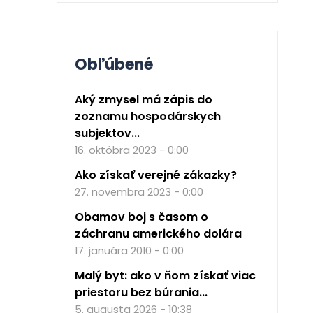
Obľúbené
Aký zmysel má zápis do
zoznamu hospodárskych
subjektov...
16. októbra 2023 - 0:00
Ako získať verejné zákazky?
27. novembra 2023 - 0:00
Obamov boj s časom o
záchranu amerického dolára
17. januára 2010 - 0:00
Malý byt: ako v ňom získať viac
priestoru bez búrania...
5. augusta 2026 - 10:38