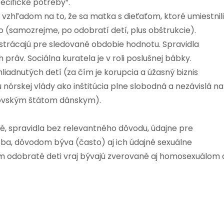
ecifické potreby”.
 vzhľadom na to, že sa matka s dieťaťom, ktoré umiestnili
lo (samozrejme, po odobratí detí, plus obštrukcie).
strácajú pre sledované obdobie hodnotu. Spravidla
 práv. Sociálna kuratela je v roli poslušnej bábky.
liadnutých detí (za čím je korupcia a úžasný biznis
 nórskej vlády ako inštitúcia plne slobodná a nezávislá na
ovským štátom dánskym).
, spravidla bez relevantného dôvodu, údajne pre
“ ba, dôvodom býva (často) aj ich údajné sexuálne
om odobraté deti vraj bývajú zverované aj homosexuálom 