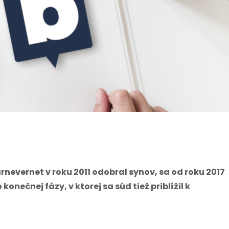
rnevernet v roku 2011 odobral synov, sa od roku 2017
nečnej fázy, v ktorej sa súd tiež priblížil k