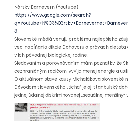
Nórsky Barnevern (Youtube):
https://www.google.com/search?
q=Youtube+N%C3%B3rsky+Barnevernet+Barnevern
8
Slovenské médiá venujú problému najlepšieho záujm
veci napĺňania dikcie Dohovoru o právach dieťaťa 
v ich pôvodnej biologickej rodine.
Sledovaním a porovnávaním mám poznatky, že Slo
cezhraničným rodičom, vyvíja menej energie a úsili
O aktuálnom stave kauzy Michaláková slovenské m
Dôvodom slovenského „ticha“ je aj Istanbulský doh
jednej údajnej diskriminovanej „sexuálnej menšiny“ 