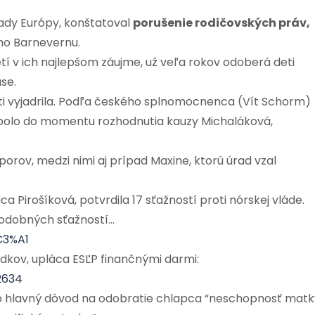
ady Európy, konštatoval
porušenie rodičovských práv,
ho Barnevernu.
etí v ich najlepšom záujme, už veľa rokov odoberá deti
se.
sti vyjadrila. Podľa českého splnomocnenca (Vít Schorm)
 bolo do momentu rozhodnutia kauzy Michaláková,
porov, medzi nimi aj prípad Maxine, ktorú úrad vzal
 Pirošíková, potvrdila 17 sťažností proti nórskej vláde.
 podobných sťažností…
C3%A1
dkov, upláca ESĽP finančnými darmi:
2634
o hlavný dôvod na odobratie chlapca “neschopnosť matk