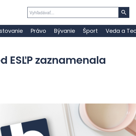
Search Button
Search
for:
stovanie
Právo
Bývanie
Šport
Veda a Tec
ed ESĽP zaznamenala