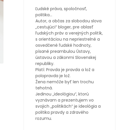
Ľudské práva, spoločnosť,
politika…
Autor, a občas za slobodou slova
„cestujúci“ bloger, pre oblasť
ľudských práv a verejných politík,
s orientáciou na nepriestrelné a
osvedčené ľudské hodnoty,
písané preambulou Ústavy,
ústavou a zákonmi Slovenskej
republiky.
Platí: Pravda je pravda a lož a
polopravda je lož.
Žena nemôže byť len trochu
tehotná.
Jedinou „ideológiou“, ktorú
vyznávam a prezentujem vo
svojich „politikách“ je ideológia a
politika pravdy a zdravého
rozumu.