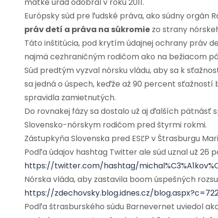
matke úrad odobral v roku 2011.
Európsky súd pre ľudské práva, ako súdny orgán R
práv detí a práva na súkromie
zo strany nórske
Táto inštitúcia, pod krytím údajnej ochrany práv d
najmä cezhraničným rodičom ako na bežiacom pá
Súd predtým vyzval nórsku vládu, aby sa k sťažno
sa jedná o úspech, keďže až 90 percent sťažností
spravidla zamietnutých.
Do rovnakej fázy sa dostalo už aj ďalších pätnásť s
Slovensko-nórskym rodičom pred štyrmi rokmi.
Zástupkyňa Slovenska pred ESĽP v Štrasburgu Marica
Podľa údajov hashtag Twitter ale súd uznal už 26
https://twitter.com/hashtag/michal%C3%A1kov%
Nórska vláda, aby zastavila boom úspešných rozsu
https://zdechovsky.blog.idnes.cz/blog.aspx?c=72
Podľa štrasburského súdu Barnevernet uviedol ak