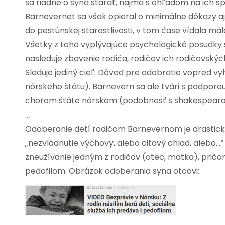
sa riadne o syna starať, najmä s ohľadom na ich šp
Barnevernet sa však opieral o minimálne dôkazy aj
do pestúnskej starostlivosti, v tom čase vídala má
Všetky z toho vyplývajúce psychologické posudky 
nasleduje zbavenie rodiča, rodičov ich rodičovských
Sleduje jediný cieľ: Dôvod pre odobratie vopred vyh
nórskeho štátu). Barnevern sa ale tvári s podporou
chorom štáte nórskom (podobnosť s shakespear
…
Odoberanie detí rodičom Barnevernom je drastické
„nezvládnutie výchovy, alebo citový chlad, alebo…
zneužívanie jedným z rodičov (otec, matka), prič
pedofilom. Obrázok odoberania syna otcovi: