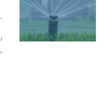
o-
1/
h