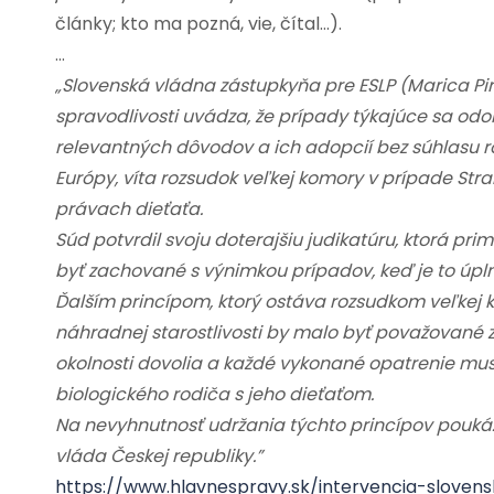
články; kto ma pozná, vie, čítal…).
…
„Slovenská vládna zástupkyňa pre ESLP (Marica Piro
spravodlivosti uvádza, že prípady týkajúce sa odob
relevantných dôvodov a ich adopcií bez súhlasu r
Európy, víta rozsudok veľkej komory v prípade S
právach dieťaťa.
Súd potvrdil svoju doterajšiu judikatúru, ktorá pr
byť zachované s výnimkou prípadov, keď je to úpl
Ďalším princípom, ktorý ostáva rozsudkom veľkej 
náhradnej starostlivosti by malo byť považované 
okolnosti dovolia a každé vykonané opatrenie musí
biologického rodiča s jeho dieťaťom.
Na nevyhnutnosť udržania týchto princípov poukázal
vláda Českej republiky.”
https://www.hlavnespravy.sk/intervencia-sloven