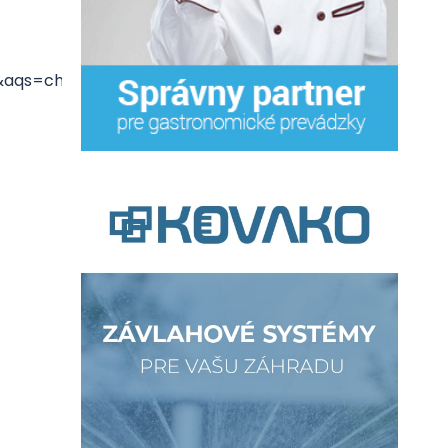
s=chrome..69i57j33.14512j0j4&sourceid=chrome&ie=