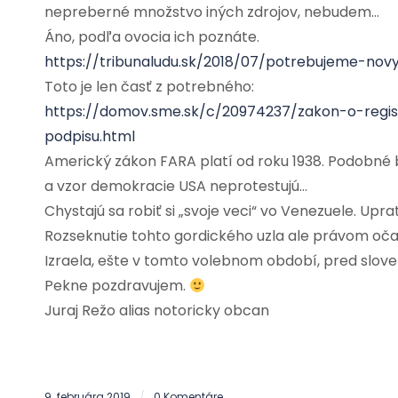
nepreberné množstvo iných zdrojov, nebudem…
Áno, podľa ovocia ich poznáte.
https://tribunaludu.sk/2018/07/potrebujeme-no
Toto je len časť z potrebného:
https://domov.sme.sk/c/20974237/zakon-o-regis
podpisu.html
Americký zákon FARA platí od roku 1938. Podobné b
a vzor demokracie USA neprotestujú…
Chystajú sa robiť si „svoje veci“ vo Venezuele. Uprat
Rozseknutie tohto gordického uzla ale právom očak
Izraela, ešte v tomto volebnom období, pred slo
Pekne pozdravujem.
Juraj Režo alias notoricky obcan
9. februára 2019
0 Komentáre
/