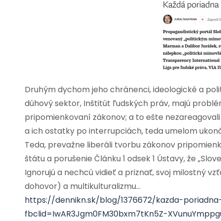
Druhým dychom jeho chránenci, ideologické a poli
dúhový sektor, Inštitút ľudských práv, majú probl
pripomienkovaní zákonov; a to ešte nezareagoval
a ich ostatky po interrupciách, teda umelom ukon
Teda, prevažne liberáli tvorbu zákonov pripomienko
štátu a porušenie Článku 1 odsek 1 Ústavy, že „Slov
Ignorujú a nechcú vidieť a priznať, svoj milostný vz
dohovor) a multikulturalizmu…
https://dennikn.sk/blog/1376672/kazda-poriadna
fbclid=IwAR3Jgm0FM30bxm7tKn5Z-XVunuYmppgu