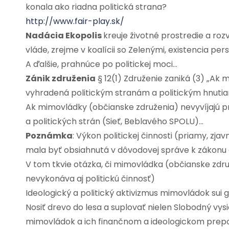
konala ako riadna politická strana?
http://www.fair-play.sk/
Nadácia Ekopolis
kreuje životné prostredie a ro
vláde, zrejme v koalícii so Zelenými, existencia pe
A ďalšie, prahnúce po politickej moci…
Zánik združenia
§ 12(1) Združenie zaniká (3) „Ak mi
vyhradená politickým stranám a politickým hnuti
Ak mimovládky (občianske združenia) nevyvíjajú pri
a politických strán (Sieť, Beblavého SPOLU)…
Poznámka
: Výkon politickej činnosti (priamy, zj
mala byť obsiahnutá v dôvodovej správe k zákonu a
V tom tkvie otázka, či mimovládka (občianske zd
nevykonáva aj politickú činnosť)
Ideologický a politický aktivizmus mimovládok sui 
Nosiť drevo do lesa a suplovať nielen Slobodný vysie
mimovládok a ich finančnom a ideologickom prepoj