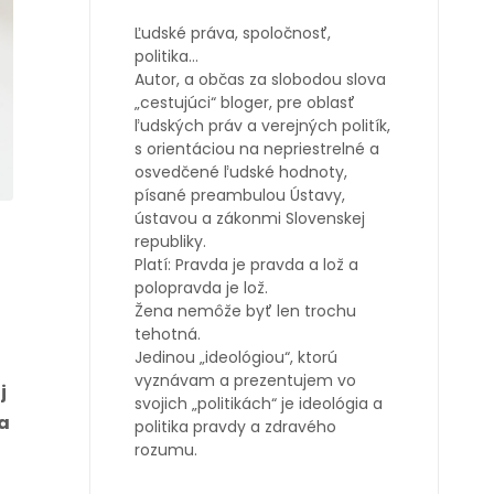
Ľudské práva, spoločnosť,
politika…
Autor, a občas za slobodou slova
„cestujúci“ bloger, pre oblasť
ľudských práv a verejných politík,
s orientáciou na nepriestrelné a
osvedčené ľudské hodnoty,
písané preambulou Ústavy,
ústavou a zákonmi Slovenskej
republiky.
Platí: Pravda je pravda a lož a
polopravda je lož.
Žena nemôže byť len trochu
tehotná.
Jedinou „ideológiou“, ktorú
vyznávam a prezentujem vo
j
svojich „politikách“ je ideológia a
a
politika pravdy a zdravého
rozumu.