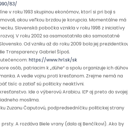
1990/83/
íne v roku 1993 skupinou ekonómov, ktorí si pri boji s
omovali, akou veľkou brzdou je korupcia. Momentálne má
ecku. Slovenská pobočka vznikla v roku 1998 z iniciatívy
 rozvoj. V roku 2002 sa osamostatnila ako samostatné
lovensko. Od vzniku až do roku 2009 bola jej prezidentko
ie Transparency Gabriel Šípoš.
a utečencom:
https://www.hrl.sk/sk
ore osôb, patriacim k „dúhe“ a spolu organizuje ich dúho
manka. A vedie vojnu proti kresťanom. Zrejme nemá na
ť tisíc a zatiaľ sú politicky neaktívni.
kresťanstvo. Ide o výberovú Arabicu. IĽP aj preto do svojej
 žiadneho moslima.
átku Zuzanu Čaputovú, podpredsedníčku politickej strany
prsty. A rozdáva Biele vrany (dala aj Benčíkovi). Ako by