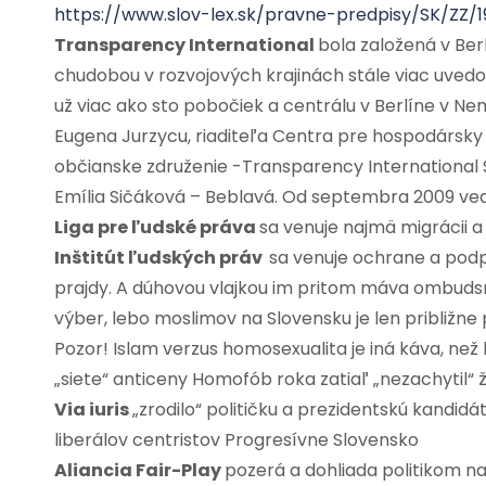
https://www.slov-lex.sk/pravne-predpisy/SK/ZZ/
Transparency International
bola založená v Berl
chudobou v rozvojových krajinách stále viac uved
už viac ako sto pobočiek a centrálu v Berlíne v Nem
Eugena Jurzycu, riaditeľa Centra pre hospodársky
občianske združenie -Transparency International S
Emília Sičáková – Beblavá. Od septembra 2009 ved
Liga pre ľudské práva
sa venuje najmä migrácii 
Inštitút ľudských práv
sa venuje ochrane a podp
prajdy. A dúhovou vlajkou im pritom máva ombuds
výber, lebo moslimov na Slovensku je len približne pä
Pozor! Islam verzus homosexualita je iná káva, než 
„siete“ anticeny Homofób roka zatiaľ „nezachytil“
Via iuris
„zrodilo“ političku a prezidentskú kandid
liberálov centristov Progresívne Slovensko
Aliancia Fair-Play
pozerá a dohliada politikom na 