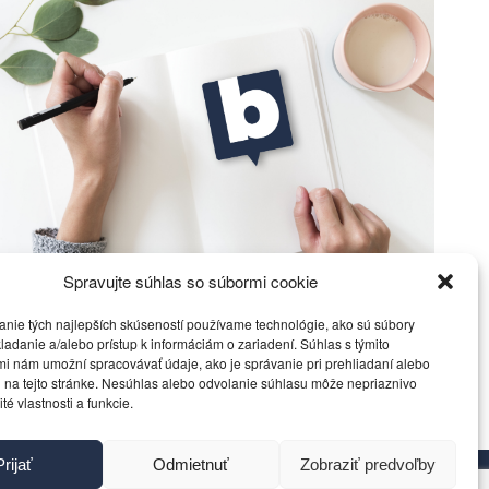
Spravujte súhlas so súbormi cookie
Ficova vláda a médiá…
anie tých najlepších skúseností používame technológie, ako sú súbory
Politika
4. decembra 2023
ladanie a/alebo prístup k informáciám o zariadení. Súhlas s týmito
i nám umožní spracovávať údaje, ako je správanie pri prehliadaní alebo
 na tejto stránke. Nesúhlas alebo odvolanie súhlasu môže nepriaznivo
ité vlastnosti a funkcie.
Prijať
Odmietnuť
Zobraziť predvoľby