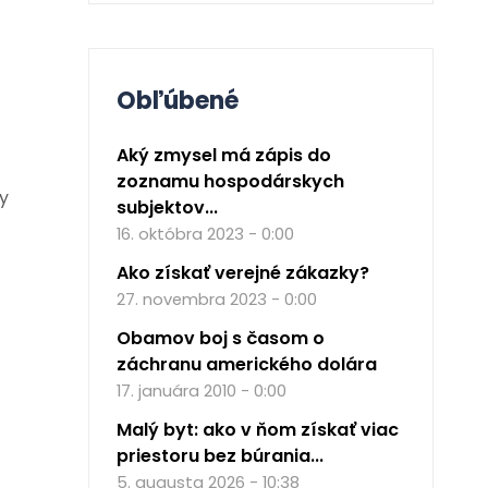
Obľúbené
Aký zmysel má zápis do
zoznamu hospodárskych
y
subjektov...
16. októbra 2023 - 0:00
Ako získať verejné zákazky?
27. novembra 2023 - 0:00
Obamov boj s časom o
záchranu amerického dolára
17. januára 2010 - 0:00
Malý byt: ako v ňom získať viac
priestoru bez búrania...
5. augusta 2026 - 10:38