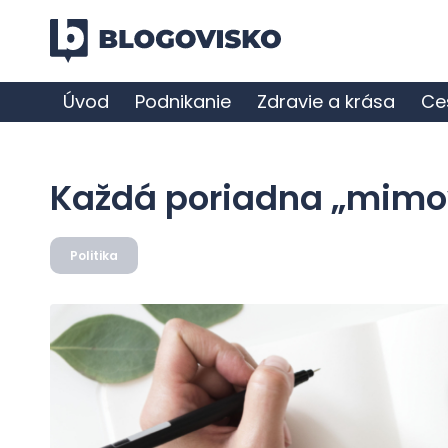
Úvod
Podnikanie
Zdravie a krása
Ce
Každá poriadna „mimovl
Politika