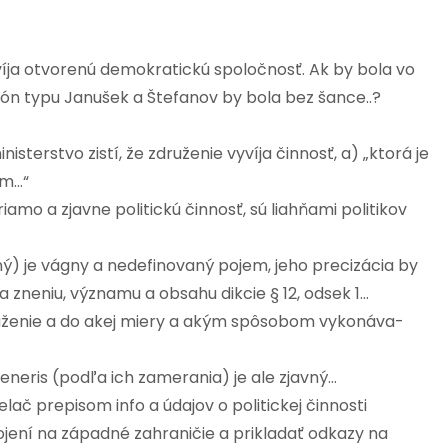
zvíja otvorenú demokratickú spoločnosť. Ak by bola vo
rsón typu Janušek a Štefanov by bola bez šance..?
nisterstvo zistí, že združenie vyvíja činnosť, a) „ktorá je
am…“
amo a zjavne politickú činnosť, sú liahňami politikov
avný) je vágny a nedefinovaný pojem, jeho precizácia by
 zneniu, významu a obsahu dikcie § 12, odsek 1…
ruženie a do akej miery a akým spôsobom vykonáva-
generis (podľa ich zamerania) je ale zjavný…
lač prepisom info a údajov o politickej činnosti
ení na západné zahraničie a prikladať odkazy na