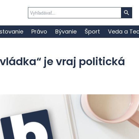
Search Button
Search
for:
stovanie
Právo
Bývanie
Šport
Veda a Tec
ádka“ je vraj politická