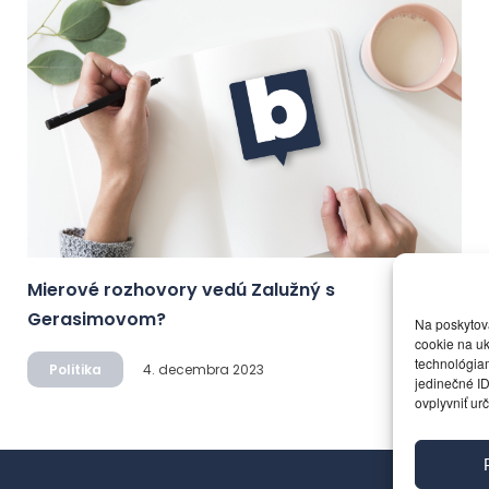
Mierové rozhovory vedú Zalužný s
Gerasimovom?
Na poskytov
cookie na uk
technológiam
Politika
4. decembra 2023
jedinečné ID
ovplyvniť urč