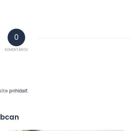
0
KOMENTÁROV
síte
prihlásiť
.
yobcan