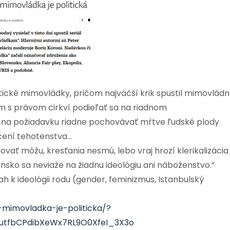
tické mimovládky, pričom najväčší krik spustil mimovládn
ém s právom cirkví podieľať sa na riadnom
i na požiadavku riadne pochovávať mŕtve ľudské plody
čení tehotenstva…
vať môžu, kresťania nesmú, lebo vraj hrozí klerikalizácia
ensko sa neviaže na žiadnu ideológiu ani náboženstvo.“
ťah k ideológii rodu (gender, feminizmus, Istanbulský
-mimovladka-je-politicka/?
tfbCPdibXeWx7RL9O0XfeI_3X3o