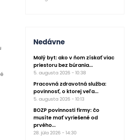
Nedávne
u
Malý byt: ako v ňom získať viac
priestoru bez búrania...
5. augusta 2026 - 10:38
vé
Pracovná zdravotná služba:
povinnosť, o ktorej veľa...
5. augusta 2026 - 10:13
BOZP povinnosti firmy: čo
musíte mať vyriešené od
prvého...
28. júla 2026 - 14:30