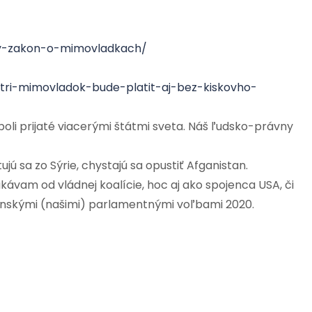
vy-zakon-o-mimovladkach/
tri-mimovladok-bude-platit-aj-bez-kiskovho-
oli prijaté viacerými štátmi sveta. Náš ľudsko-právny
ujú sa zo Sýrie, chystajú sa opustiť Afganistan.
ávam od vládnej koalície, hoc aj ako spojenca USA, či
venskými (našimi) parlamentnými voľbami 2020.