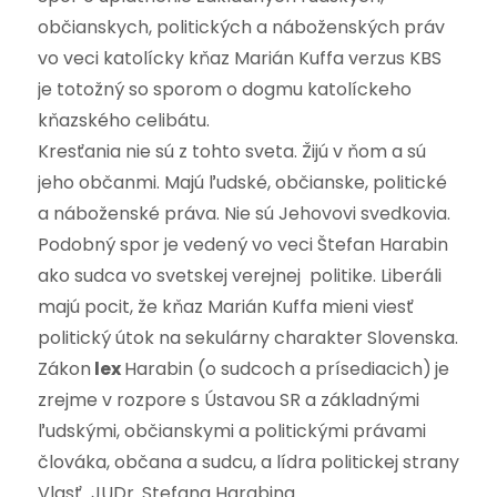
občianskych, politických a náboženských práv
vo veci katolícky kňaz Marián Kuffa verzus KBS
je totožný so sporom o dogmu katolíckeho
kňazského celibátu.
Kresťania nie sú z tohto sveta. Žijú v ňom a sú
jeho občanmi. Majú ľudské, občianske, politické
a náboženské práva. Nie sú Jehovovi svedkovia.
Podobný spor je vedený vo veci Štefan Harabin
ako sudca vo svetskej verejnej politike. Liberáli
majú pocit, že kňaz Marián Kuffa mieni viesť
politický útok na sekulárny charakter Slovenska.
Zákon
lex
Harabin (o sudcoch a prísediacich)
je
zrejme v rozpore s Ústavou SR a základnými
ľudskými, občianskymi a politickými právami
člováka, občana a sudcu, a lídra politickej strany
Vlasť JUDr. Stefana Harabina.