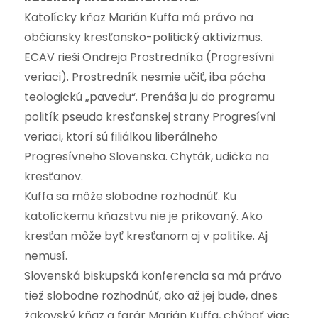
Katolícky kňaz Marián Kuffa má právo na
občiansky kresťansko-politický aktivizmus.
ECAV rieši Ondreja Prostredníka (Progresívni
veriaci). Prostredník nesmie učiť, iba pácha
teologickú „pavedu“. Prenáša ju do programu
politík pseudo kresťanskej strany Progresívni
veriaci, ktorí sú filiálkou liberálneho
Progresívneho Slovenska. Chyták, udička na
kresťanov.
Kuffa sa môže slobodne rozhodnúť. Ku
katolíckemu kňazstvu nie je prikovaný. Ako
kresťan môže byť kresťanom aj v politike. Aj
nemusí.
Slovenská biskupská konferencia sa má právo
tiež slobodne rozhodnúť, ako až jej bude, dnes
žakovský kňaz a farár Marián Kuffa, chýbať viac