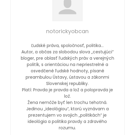
notorickyobcan
Ľudské práva, spoločnosť, politika…
Autor, a občas za slobodou slova „cestujúci“
bloger, pre oblasť ľudských práv a verejných
politík, s orientáciou na nepriestrelné a
osvedčené ľudské hodnoty, písané
preambulou Ústavy, ústavou a zákonmi
Slovenskej republiky.
Platí: Pravda je pravda a lož a polopravda je
lož.
Žena nemôže byť len trochu tehotná.
Jedinou „ideológiou“, ktorú vyznávam a
prezentujem vo svojich „politikách“ je
ideológia a politika pravdy a zdravého
rozumu.