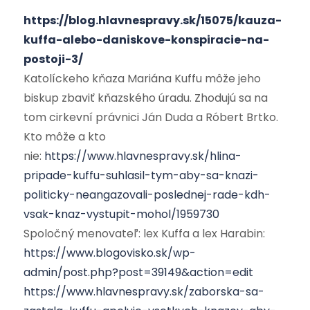
https://blog.hlavnespravy.sk/15075/kauza-
kuffa-alebo-daniskove-konspiracie-na-
postoji-3/
Katolíckeho kňaza Mariána Kuffu môže jeho
biskup zbaviť kňazského úradu. Zhodujú sa na
tom cirkevní právnici Ján Duda a Róbert Brtko.
Kto môže a kto
nie:
https://www.hlavnespravy.sk/hlina-
pripade-kuffu-suhlasil-tym-aby-sa-knazi-
politicky-neangazovali-poslednej-rade-kdh-
vsak-knaz-vystupit-mohol/1959730
Spoločný menovateľ: lex Kuffa a lex Harabin:
https://www.blogovisko.sk/wp-
admin/post.php?post=39149&action=edit
https://www.hlavnespravy.sk/zaborska-sa-