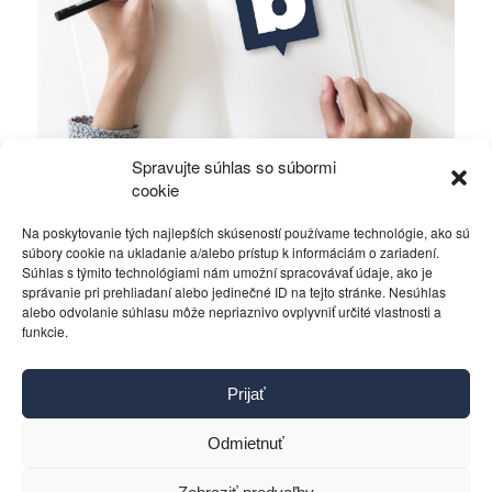
Spravujte súhlas so súbormi
Ficova vláda a médiá…
cookie
Na poskytovanie tých najlepších skúseností používame technológie, ako sú
Politika
4. decembra 2023
súbory cookie na ukladanie a/alebo prístup k informáciám o zariadení.
Súhlas s týmito technológiami nám umožní spracovávať údaje, ako je
správanie pri prehliadaní alebo jedinečné ID na tejto stránke. Nesúhlas
alebo odvolanie súhlasu môže nepriaznivo ovplyvniť určité vlastnosti a
funkcie.
Kontakt
Prijať
Pravidlá používania
Reklama
Odmietnuť
Cookies
Ochrana osobných údajov