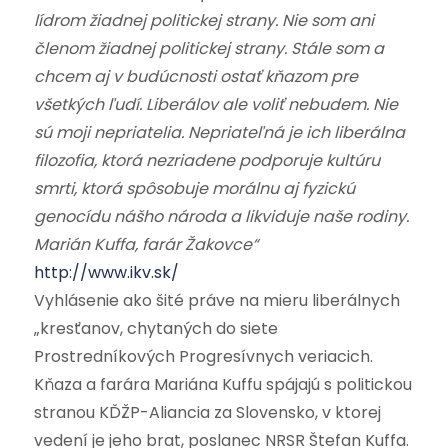
lídrom žiadnej politickej strany. Nie som ani
členom žiadnej politickej strany. Stále som a
chcem aj v budúcnosti ostať kňazom pre
všetkých ľudí. Liberálov ale voliť nebudem. Nie
sú moji nepriatelia. Nepriateľná je ich liberálna
filozofia, ktorá nezriadene podporuje kultúru
smrti, ktorá spôsobuje morálnu aj fyzickú
genocídu nášho národa a likviduje naše rodiny.
Marián Kuffa, farár Žakovce“
http://www.ikv.sk/
Vyhlásenie ako šité práve na mieru liberálnych
„kresťanov, chytaných do siete
Prostredníkových Progresívnych veriacich.
Kňaza a farára Mariána Kuffu spájajú s politickou
stranou KĎŽP-Aliancia za Slovensko, v ktorej
vedení je jeho brat, poslanec NRSR Štefan Kuffa.