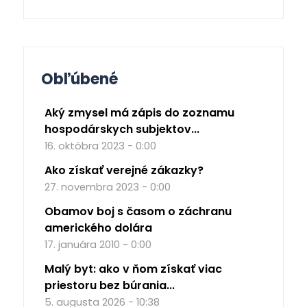
Obľúbené
Aký zmysel má zápis do zoznamu
hospodárskych subjektov...
16. októbra 2023 - 0:00
Ako získať verejné zákazky?
27. novembra 2023 - 0:00
Obamov boj s časom o záchranu
amerického dolára
17. januára 2010 - 0:00
Malý byt: ako v ňom získať viac
priestoru bez búrania...
5. augusta 2026 - 10:38