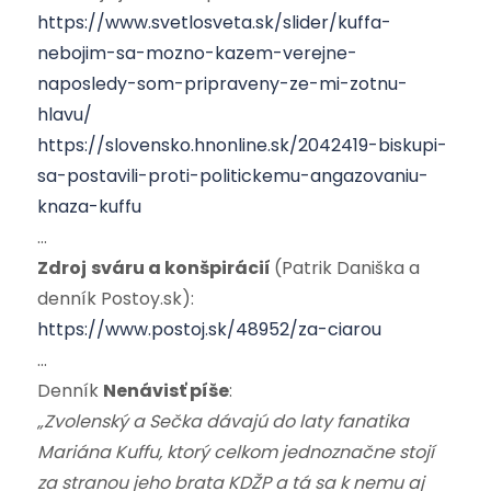
https://www.svetlosveta.sk/slider/kuffa-
nebojim-sa-mozno-kazem-verejne-
naposledy-som-pripraveny-ze-mi-zotnu-
hlavu/
https://slovensko.hnonline.sk/2042419-biskupi-
sa-postavili-proti-politickemu-angazovaniu-
knaza-kuffu
…
Zdroj
sváru a konšpirácií
(Patrik Daniška a
denník Postoy.sk):
https://www.postoj.sk/48952/za-ciarou
…
Denník
Nenávisť píše
:
„Zvolenský a Sečka dávajú do laty fanatika
Mariána Kuffu, ktorý celkom jednoznačne stojí
za stranou jeho brata KDŽP a tá sa k nemu aj