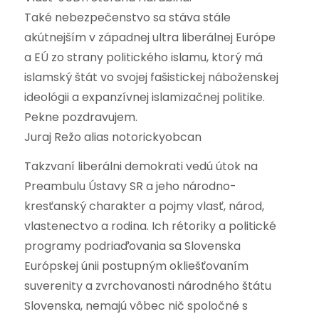
Také nebezpečenstvo sa stáva stále
akútnejším v západnej ultra liberálnej Európe
a EÚ zo strany politického islamu, ktorý má
islamský štát vo svojej fašistickej náboženskej
ideológii a expanzívnej islamizačnej politike.
Pekne pozdravujem.
Juraj Režo alias notorickyobcan
Takzvaní liberálni demokrati vedú útok na
Preambulu Ústavy SR a jeho národno-
kresťanský charakter a pojmy vlasť, národ,
vlastenectvo a rodina. Ich rétoriky a politické
programy podriaďovania sa Slovenska
Európskej únii postupným okliešťovaním
suverenity a zvrchovanosti národného štátu
Slovenska, nemajú vôbec nič spoločné s