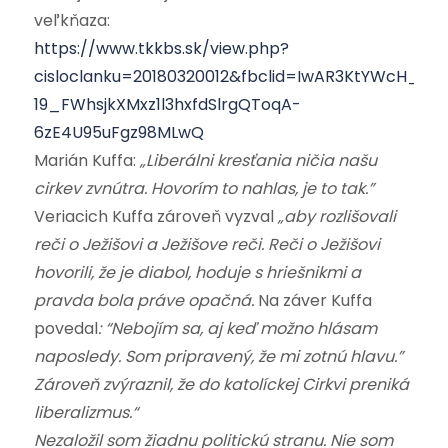
veľkňaza:
https://www.tkkbs.sk/view.php?
cisloclanku=20180320012&fbclid=IwAR3KtYWcH_U-
19_FWhsjkXMxz1l3hxfdSlrgQToqA-
6zE4U95uFgz98MLwQ
Marián Kuffa:
„Liberálni kresťania ničia našu
cirkev zvnútra. Hovorím to nahlas, je to tak.”
Veriacich Kuffa zároveň vyzval
„aby rozlišovali
reči o Ježišovi a Ježišove reči. Reči o Ježišovi
hovorili, že je diabol, hoduje s hriešnikmi a
pravda bola práve opačná.
Na záver Kuffa
povedal
: “Nebojím sa, aj keď možno hlásam
naposledy. Som pripravený, že mi zotnú hlavu.”
Zároveň zvýraznil, že do katolíckej Cirkvi preniká
liberalizmus.“
Nezaložil som žiadnu politickú stranu. Nie som