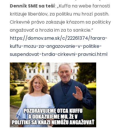
Denník SME sa teší
: „Kuffa na webe farnosti
kritizuje liberálov, za politiku mu hrozí postih.
Cirkevné právo zakazuje kňazom sa politicky
angažovať a hrozia im za to sankcie.“
https://domov.sme.sk/c/22261374/farara-
kuffu-mozu-za-angazovanie-v-politike-
suspendovat-tvrdia-cirkevni-pravnici.html