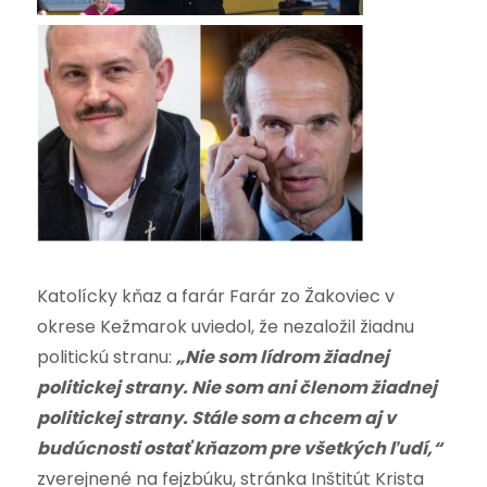
Katolícky kňaz a farár Farár zo Žakoviec v
okrese Kežmarok uviedol, že nezaložil žiadnu
politickú stranu:
„Nie som lídrom žiadnej
politickej strany. Nie som ani členom žiadnej
politickej strany. Stále som a chcem aj v
budúcnosti ostať kňazom pre všetkých ľudí,“
zverejnené na fejzbúku, stránka Inštitút Krista