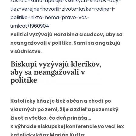
zastala-kuffu-apeluje-vsetkych-knazov-aby-
tiez-verejne-hovorili-zivote-laske-rodine-i-
politike-nikto-nema-pravo-vas-
umlcat/1960904
Politici vyzývajú Harabina a sudcov, aby sa
neangažovali v politike. Sami sa angažujú
v súdnictve.
Katolícky kňaz je tiež občan a chodí po
vlastných po zemi, žije a zdieľa pozemský
život a všetko, čo deň prináša…
K výhrade Biskupskej konferencie vo veci lex
katolícky kňaz Marián Kuffa
: