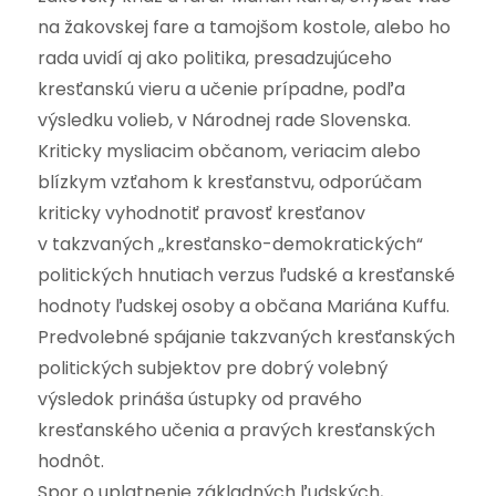
na žakovskej fare a tamojšom kostole, alebo ho
rada uvidí aj ako politika, presadzujúceho
kresťanskú vieru a učenie prípadne, podľa
výsledku volieb, v Národnej rade Slovenska.
Kriticky mysliacim občanom, veriacim alebo
blízkym vzťahom k kresťanstvu, odporúčam
kriticky vyhodnotiť pravosť kresťanov
v takzvaných „kresťansko-demokratických“
politických hnutiach verzus ľudské a kresťanské
hodnoty ľudskej osoby a občana Mariána Kuffu.
Predvolebné spájanie takzvaných kresťanských
politických subjektov pre dobrý volebný
výsledok prináša ústupky od pravého
kresťanského učenia a pravých kresťanských
hodnôt.
Spor o uplatnenie základných ľudských,