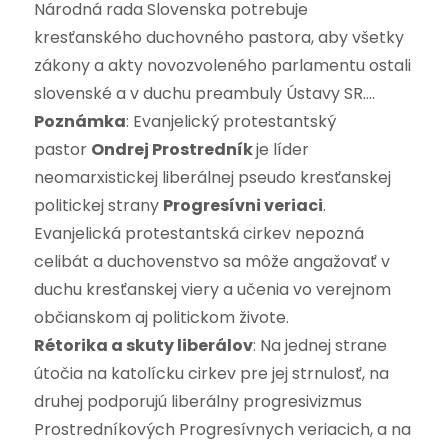
Národná rada Slovenska potrebuje
kresťanského duchovného pastora, aby všetky
zákony a akty novozvoleného parlamentu ostali
slovenské a v duchu preambuly Ústavy SR….
Poznámka
: Evanjelický protestantský
pastor
Ondrej Prostredník
je líder
neomarxistickej liberálnej pseudo kresťanskej
politickej strany
Progresívni veriaci
.
Evanjelická protestantská cirkev nepozná
celibát a duchovenstvo sa môže angažovať v
duchu kresťanskej viery a učenia vo verejnom
občianskom aj politickom živote.
Rétorika a skuty liberálov
: Na jednej strane
útočia na katolícku cirkev pre jej strnulosť, na
druhej podporujú liberálny progresivizmus
Prostredníkových Progresívnych veriacich, a na