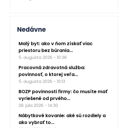
Nedávne
Malý byt: ako v ňom získať viac
priestoru bez búrania...
5. augusta 2026 - 10:38
Pracovná zdravotná služba:
povinnosť, o ktorej veľa...
5. augusta 2026 - 10:13
BOZP povinnosti firmy: čo musíte mať
vyriešené od prvého...
28. júla 2026 - 14:30
Nábytkové kovanie: aké sú rozdiely a
ako vybrať to...