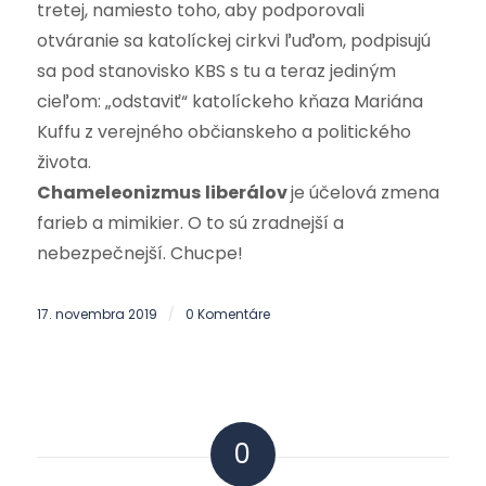
tretej, namiesto toho, aby podporovali
otváranie sa katolíckej cirkvi ľuďom, podpisujú
sa pod stanovisko KBS s tu a teraz jediným
cieľom: „odstaviť“ katolíckeho kňaza Mariána
Kuffu z verejného občianskeho a politického
života.
Chameleonizmus
liberálov
je účelová zmena
farieb a mimikier. O to sú zradnejší a
nebezpečnejší. Chucpe!
17. novembra 2019
0 Komentáre
/
0