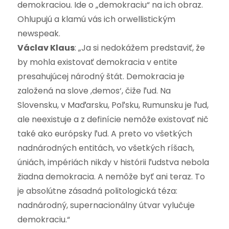
demokraciou. Ide o „demokraciu“ na ich obraz.
Ohlupujú a klamú vás ich orwellistickým
newspeak.
Václav Klaus
: „Ja si nedokážem predstaviť, že
by mohla existovať demokracia v entite
presahujúcej národný štát. Demokracia je
založená na slove ,demos‘, čiže ľud. Na
Slovensku, v Maďarsku, Poľsku, Rumunsku je ľud,
ale neexistuje a z definície nemôže existovať nič
také ako európsky ľud. A preto vo všetkých
nadnárodných entitách, vo všetkých ríšach,
úniách, impériách nikdy v histórii ľudstva nebola
žiadna demokracia. A nemôže byť ani teraz. To
je absolútne zásadná politologická téza:
nadnárodný, supernacionálny útvar vylučuje
demokraciu.“