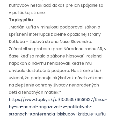
Kuffovcov nezakladá dôkaz pre ich spájanie sa
v politickej strane.
Topky píšu
:
„Marián Kuffa v minulosti podporoval zákon o
sprísnení interrupcii z dielne opozičnej strany
Kotleba – Ľudová strana Naše Slovensko.
Zúčastnil sa protestu pred Národnou radou SR, v
čase, keď sa malo o zákone hlasovať. Poslanci
napokon o návrhu nehlasovali, keďže mu
chýbala dostatočná podpora. Na stránke tiež
uviedol, že podporuje akýkoľvek návrh zákona
na zlepšenie ochrany životov nenarodených
detí a tehotných matiek.“
https://www.topky.sk/cl/100535/1838827/Knaz-
by-sa-nemal-angazovat-v-politickych-
stranach–Konferencia-biskupov-kritizuje-Kuffu