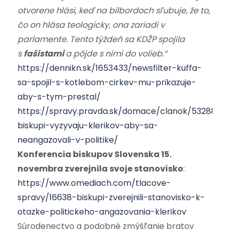
otvorene hlási, keď na bilbordoch sľubuje, že to,
čo on hlása teologicky, ona zariadi v
parlamente. Tento týždeň sa KDŽP spojila
s
fašistami
a pôjde s nimi do volieb.“
https://dennikn.sk/1653433/newsfilter-kuffa-
sa-spojil-s-kotlebom-cirkev-mu-prikazuje-
aby-s-tym-prestal/
https://spravy.pravda.sk/domace/clanok/532885-
biskupi-vyzyvaju-klerikov-aby-sa-
neangazovali-v-politike/
Konferencia biskupov Slovenska 15.
novembra zverejnila svoje stanovisko
:
https://www.omediach.com/tlacove-
spravy/16638-biskupi-zverejnili-stanovisko-k-
otazke-politickeho-angazovania-klerikov
Súrodenectvo a podobné zmýšľanie bratov