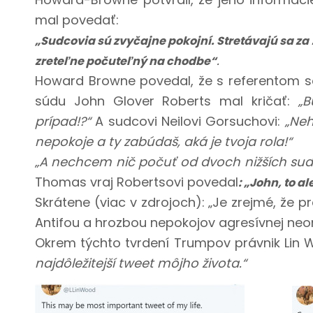
mal povedať:
„Sudcovia sú zvyčajne pokojní. Stretávajú sa za 
.
zreteľne počuteľný na chodbe“
Howard Browne povedal, že s referentom sa
súdu John Glover Roberts mal kričať:
„
prípad!?“
A sudcovi Neilovi Gorsuchovi:
„Neh
nepokoje a ty zabúdaš, aká je tvoja rola!“
„A nechcem nič počuť od dvoch nižších su
Thomas vraj Robertsovi povedal
: „John, to 
Skrátene (viac v zdrojoch): „Je zrejmé, že 
Antifou a hrozbou nepokojov agresívnej neoma
Okrem týchto tvrdení Trumpov právnik Lin W
najdôležitejší tweet môjho života.“