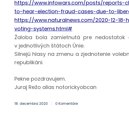
https://www.infowars.com/posts/reports-cl
to-hear-election-fraud-cases-due-to-libera
https://www.naturalnews.com/2020-12-18-
voting-systems.html#
Žaloba bola zamietnutá pre nedostatok 
v jednotlivých štátoch Únie.
Silnejú hlasy na zmenu a zjednotenie volebne
republikáni.
Pekne pozdravujem.
Juraj Režo alias notorickyobcan
18. decembra 2020
0 Komentáre
/