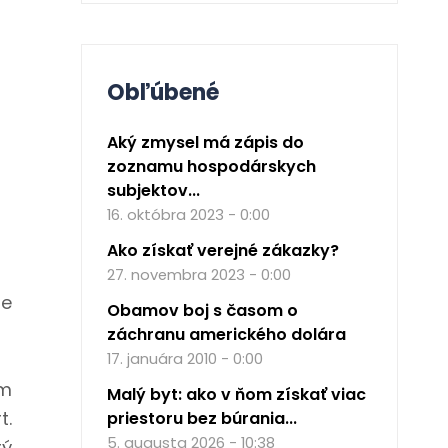
Obľúbené
Aký zmysel má zápis do
zoznamu hospodárskych
subjektov...
16. októbra 2023 - 0:00
Ako získať verejné zákazky?
27. novembra 2023 - 0:00
ie
Obamov boj s časom o
záchranu amerického dolára
17. januára 2010 - 0:00
om
Malý byt: ako v ňom získať viac
t.
priestoru bez búrania...
5. augusta 2026 - 10:38
rý