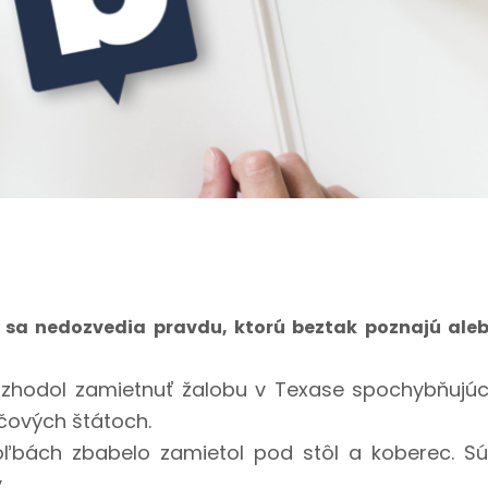
t sa nedozvedia pravdu, ktorú beztak poznajú ale
ozhodol zamietnuť žalobu v Texase spochybňujú
účových štátoch.
voľbách zbabelo zamietol pod stôl a koberec. S
.