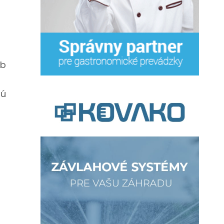
eb
jú