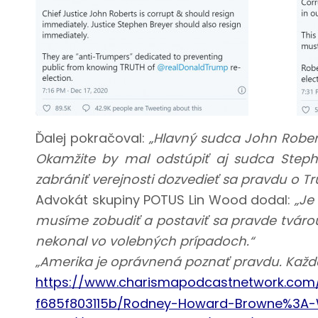
Ďalej pokračoval:
„Hlavný sudca John Rober
Okamžite by mal odstúpiť aj sudca Stephe
zabrániť verejnosti dozvedieť sa pravdu o
Tr
Advokát skupiny POTUS Lin Wood dodal:
„Je
musíme zobudiť a postaviť sa pravde tvárou
nekonal vo volebných prípadoch.“
„Amerika je oprávnená poznať pravdu. Každá 
https://www.charismapodcastnetwork.com
f685f803115b/Rodney-Howard-Browne%3A-W