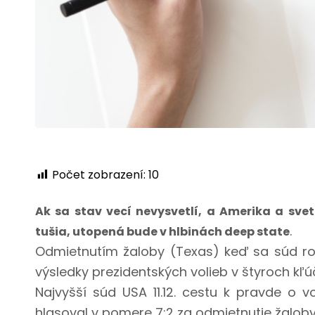
Počet zobrazení:
10
Ak sa stav vecí nevysvetlí, a Amerika a sve
.
tušia, utopená bude v hlbinách deep state
Odmietnutím žaloby (Texas) keď sa súd r
výsledky prezidentských volieb v štyroch kľ
Najvyšší súd USA 11.12. cestu k pravde o 
hlasoval v pomere 7:2 za odmietnutie žaloby