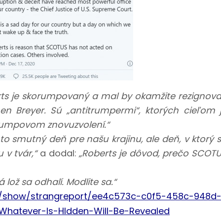
ts je skorumpovaný a mal by okamžite rezignova
n Breyer. Sú „antitrumpermi“, ktorých cieľom 
umpovom znovuzvolení.“
 to smutný deň pre našu krajinu, ale deň, v ktorý 
 v tvár,“
a dodal:
„Roberts je dôvod, prečo SCOT
lož sa odhalí. Modlite sa.“
/show/strangreport/ee4c573c-c0f5-458c-948d
hatever-Is-HIdden-Will-Be-Revealed