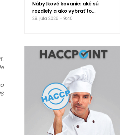
Nábytkové kovanie: aké sú
rozdiely a ako vybrať to...
28. júla 2026 - 9:40
ť.
je
sa
US
-