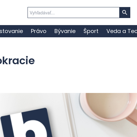
Search Button
Search
for:
stovanie
Právo
Bývanie
Šport
Veda a Tec
okracie