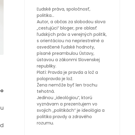
Ľudské práva, spoločnosť,
politika…
Autor, a občas za slobodou slova
„cestujúci“ bloger, pre oblasť
ľudských práv a verejných politík,
s orientáciou na nepriestrelné a
osvedčené ľudské hodnoty,
písané preambulou Ústavy,
ústavou a zákonmi Slovenskej
republiky.
Platí: Pravda je pravda a lož a
polopravda je lož.
Žena nemôže byť len trochu
bo
tehotná.
Jedinou „ideológiou“, ktorú
vyznávam a prezentujem vo
cu
svojich „politikách“ je ideológia a
politika pravdy a zdravého
rozumu.
úd