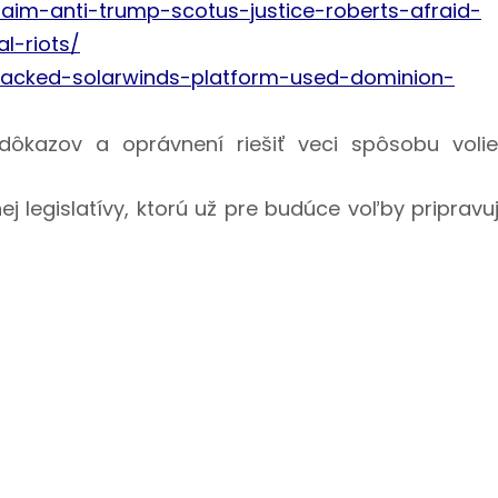
aim-anti-trump-scotus-justice-roberts-afraid-
l-riots/
hacked-solarwinds-platform-used-dominion-
dôkazov a oprávnení riešiť veci spôsobu voli
j legislatívy, ktorú už pre budúce voľby pripravu