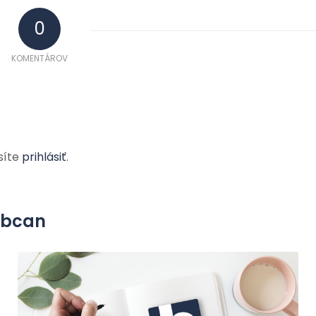
0
KOMENTÁROV
síte
prihlásiť
.
yobcan