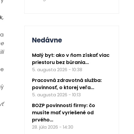
k,
da
Nedávne
me
li
Malý byt: ako v ňom získať viac
priestoru bez búrania...
ce
5. augusta 2026 - 10:38
Pracovná zdravotná služba:
ný
povinnosť, o ktorej veľa...
5. augusta 2026 - 10:13
yť
BOZP povinnosti firmy: čo
musíte mať vyriešené od
prvého...
28. júla 2026 - 14:30