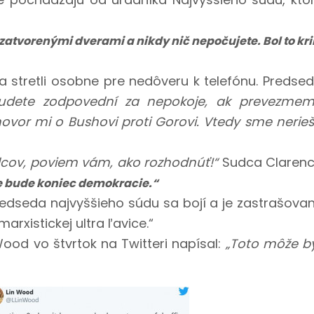
zatvorenými dverami a nikdy nič nepočujete. Bol to kri
 stretli osobne pre nedôveru k telefónu. Predse
Budete zodpovední za nepokoje, ak prevezme
ovor mi o Bushovi proti Gorovi. Vtedy sme nerieši
dcov, poviem vám, ako rozhodnúť!“
Sudca Claren
ale bude koniec demokracie.“
predseda najvyššieho súdu sa bojí a je zastrašova
rxistickej ultra ľavice.“
ood vo štvrtok na Twitteri napísal:
„Toto môže b