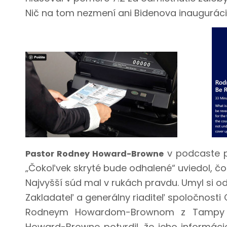
Nič na tom nezmení ani Bidenova inauguráci
v podcaste p
Pastor Rodney Howard-Browne
„Čokoľvek skryté bude odhalené“ uviedol, čo
Najvyšší súd mal v rukách pravdu. Umyl si od 
Zakladateľ a generálny riaditeľ spoločnost
Rodneym Howardom-Brownom z Tampy na
Howard-Browne potvrdil, že jeho informáci