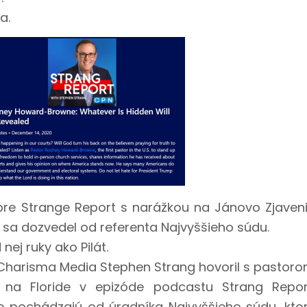
a.
re Strange Report s narážkou na Jánovo Zjaven
 sa dozvedel od referenta Najvyššieho súdu.
nej ruky ako Pilát.
i Charisma Media Stephen Strang hovoril s pastor
 Floride v epizóde podcastu Strang Repor
e pochádzajú od úradníka Najvyššieho súdu, kto