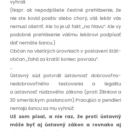
vyhrali.
(Napr. ak nepodpíšete čestné prehlásenie, že
nie ste kovid positiv alebo chorý, váš lekár vás
nemusí ošetriť. Ale to je už fakt „na hlavu“. Ale vy
podobné prehlásenie vášmu lekárovi podpísať
dať nemáte šancu.)
Občan na všetkých úrovniach v postavení štát-
občan „ťahá za kratší koniec povrazu“.
…
Ústavný súd potvrdil ústavnosť dobrovoľno-
nedobrovoľného testovania a legalitu
a ústavnosť núdzového zákona (proti Žilinkovi a
30 smeráckym poslancom).Pracujúci a pendleri
nemajú šancu sa mu vyhnúť.
Už som písal, a nie raz, že proti ústavný
môže byť aj ústavný zákon a rovnako aj