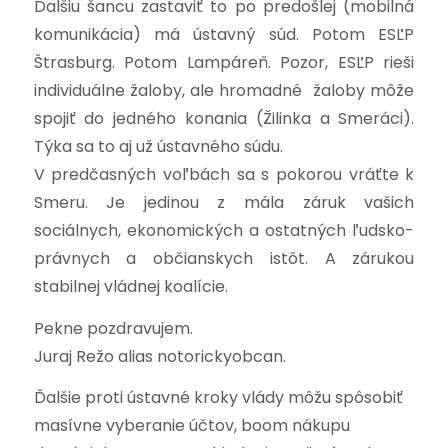
Ďalšiu šancu zastaviť to po predošlej (mobilná
komunikácia) má ústavný súd. Potom ESĽP
Štrasburg. Potom Lampáreň. Pozor, ESĽP rieši
individuálne žaloby, ale hromadné žaloby môže
spojiť do jedného konania (Žilinka a Smeráci).
Týka sa to aj už ústavného súdu.
V predčasných voľbách sa s pokorou vráťte k
Smeru. Je jedinou z mála záruk vašich
sociálnych, ekonomických a ostatných ľudsko-
právnych a občianskych istôt. A zárukou
stabilnej vládnej koalície.
Pekne pozdravujem.
Juraj Režo alias notorickyobcan.
Ďalšie proti ústavné kroky vlády môžu spôsobiť
masívne vyberanie účtov, boom nákupu