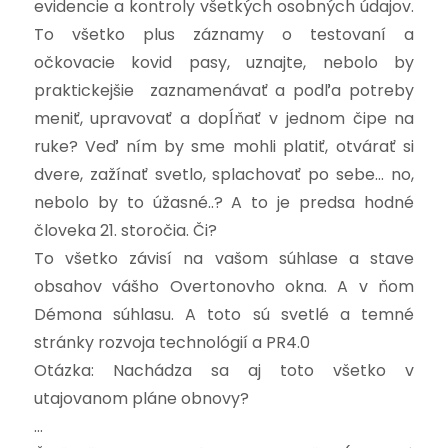
evidencie a kontroly všetkých osobných údajov.
To všetko plus záznamy o testovaní a
očkovacie kovid pasy, uznajte, nebolo by
praktickejšie zaznamenávať a podľa potreby
meniť, upravovať a dopĺňať v jednom čipe na
ruke? Veď ním by sme mohli platiť, otvárať si
dvere, zažínať svetlo, splachovať po sebe… no,
nebolo by to úžasné..? A to je predsa hodné
človeka 21. storočia. Či?
To všetko závisí na vašom súhlase a stave
obsahov vášho Overtonovho okna. A v ňom
Démona súhlasu. A toto sú svetlé a temné
stránky rozvoja technológií a PR4.0
Otázka: Nachádza sa aj toto všetko v
utajovanom pláne obnovy?
…