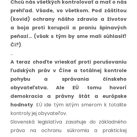
Chcú nás všetkých kontrolovať a mať o nás
prehľad. Všade, vo všetkom. Pod záštitou
(kovid) ochrany nášho zdravia a životov
a boja proti korupcii a praniu špinavých
peňazí… (však s tým by sme mali súhlasiť!
Či?)
.
…
A teraz choďte vrieskať proti porušovaniu
ľudských práv v Číne a totálnej kontrole
pohybu a správania čínskeho
obyvateľstva.
Ale EÚ tomu hovorí
demokracia a právny štát a európske
hodnoty
. EÚ ide tým istým smerom k totalite
kontroly jej obyvateľov.
Slovenská legislatíva zasahuje do základného
práva na ochranu súkromia a praktickej