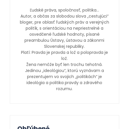
Ľudské práva, spoločnosť, politika…
Autor, a občas za slobodou slova „cestujúci“
bloger, pre oblasť ľudských práv a verejných
politík, s orientáciou na nepriestrelné a
osvedčené ľudské hodnoty, písané
preambulou Ústavy, ústavou a zákonmi
Slovenskej republiky.
Platí: Pravda je pravda a lož a polopravda je
lož.
Žena nemôže byť len trochu tehotná.
Jedinou „ideológiou“, ktorú vyznávam a
prezentujem vo svojich „politikách“ je
ideológia a politika pravdy a zdravého
rozumu.
Obľúbené