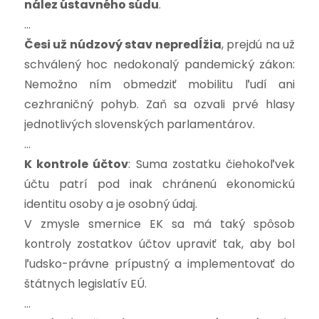
nález ústavného súdu
.
…
Česi už núdzový stav nepredĺžia
, prejdú na už
schválený hoc nedokonalý pandemický zákon:
Nemožno ním obmedziť mobilitu ľudí ani
cezhraničný pohyb. Zaň sa ozvali prvé hlasy
jednotlivých slovenských parlamentárov.
…
K kontrole účtov
: Suma zostatku čiehokoľvek
účtu patrí pod inak chránenú ekonomickú
identitu osoby a je osobný údaj.
V zmysle smernice EK sa má taký spôsob
kontroly zostatkov účtov upraviť tak, aby bol
ľudsko-právne prípustný a implementovať do
štátnych legislatív EÚ.
…