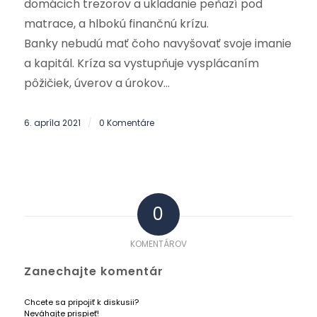
domácich trezorov a ukladanie peňazí pod
matrace, a hlbokú finančnú krízu.
Banky nebudú mať čoho navyšovať svoje imanie
a kapitál. Kríza sa vystupňuje vysplácaním
pôžičiek, úverov a úrokov…
6. apríla 2021
0 Komentáre
/
0
KOMENTÁROV
Zanechajte komentár
Chcete sa pripojiť k diskusii?
Neváhajte prispieť!