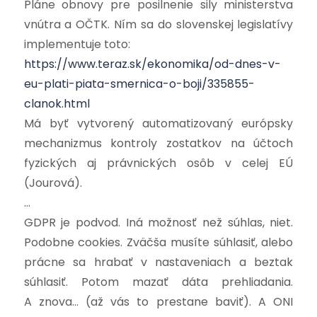
Pláne obnovy pre posilnenie sily ministerstva
vnútra a OČTK. Ním sa do slovenskej legislatívy
implementuje toto:
https://www.teraz.sk/ekonomika/od-dnes-v-
eu-plati-piata-smernica-o-boji/335855-
clanok.html
Má byť vytvorený automatizovaný európsky
mechanizmus kontroly zostatkov na účtoch
fyzických aj právnických osôb v celej EÚ
(Jourová).
…
GDPR je podvod. Iná možnosť než súhlas, niet.
Podobne cookies. Zväčša musíte súhlasiť, alebo
prácne sa hrabať v nastaveniach a beztak
súhlasiť. Potom mazať dáta prehliadania.
A znova… (až vás to prestane baviť). A ONI