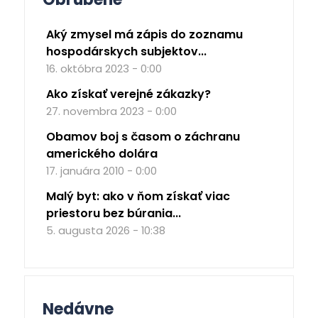
Aký zmysel má zápis do zoznamu
hospodárskych subjektov...
16. októbra 2023 - 0:00
Ako získať verejné zákazky?
27. novembra 2023 - 0:00
Obamov boj s časom o záchranu
amerického dolára
17. januára 2010 - 0:00
Malý byt: ako v ňom získať viac
priestoru bez búrania...
5. augusta 2026 - 10:38
Nedávne