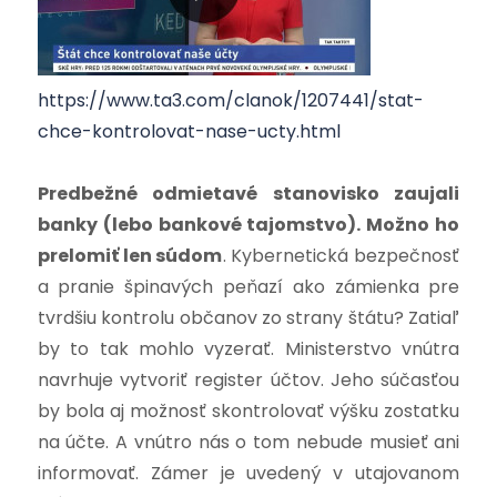
https://www.ta3.com/clanok/1207441/stat-
chce-kontrolovat-nase-ucty.html
Predbežné odmietavé stanovisko zaujali
banky (lebo bankové tajomstvo). Možno ho
prelomiť len súdom
. Kybernetická bezpečnosť
a pranie špinavých peňazí ako zámienka pre
tvrdšiu kontrolu občanov zo strany štátu? Zatiaľ
by to tak mohlo vyzerať. Ministerstvo vnútra
navrhuje vytvoriť register účtov. Jeho súčasťou
by bola aj možnosť skontrolovať výšku zostatku
na účte. A vnútro nás o tom nebude musieť ani
informovať. Zámer je uvedený v utajovanom