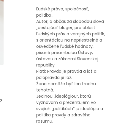
Ľudské práva, spoločnosť,
politika…
Autor, a občas za slobodou slova
„cestujúci“ bloger, pre oblasť
ľudských práv a verejných politík,
s orientáciou na nepriestrelné a
osvedčené ľudské hodnoty,
písané preambulou Ústavy,
ústavou a zákonmi Slovenskej
republiky.
Platí: Pravda je pravda a lož a
polopravda je lož.
Žena nemôže byť len trochu
tehotná.
Jedinou „ideológiou“, ktorú
o
vyznávam a prezentujem vo
svojich „politikách“ je ideológia a
politika pravdy a zdravého
rozumu.