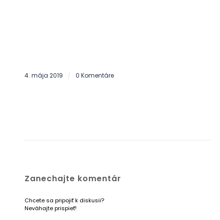
4. mája 2019
0 Komentáre
/
Zanechajte komentár
Chcete sa pripojiť k diskusii?
Neváhajte prispieť!