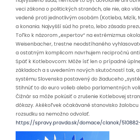
najvyššieho súdu, nemôže to byť dovolanie ani ob
veci zákona o politických stranách, ale nie, ako vl
vedené proti jednotlivým osobám (Kotleba, Mizík, 
a konania. Najvyšší súd ho preto, lebo zásada prez
Toľko k názorom „expertov“ na extrémizmus okolo 
Weisenbacher, trestne neodstíhaného vyhlasovateľ
a ostatným komplicom navrhujem recipročnú ant
Späť k Kotlebovcom: Môže ísť len o prípadné úpl
základoch a s uvedením nových skutočností tak, ab
systému Slovenska postavený do žiaduceho „systé
Stihnúť to do euro volieb alebo parlamentných vo
Čižnár sa môže pokúsiť o zrušenie Kotlebovej stra
dôkazy. Akékoľvek očakávané stanovisko žalobcu GP
rozsudku sa nemožno odvolať.
https://spravy.pravda.sk/domace/clanok/510882