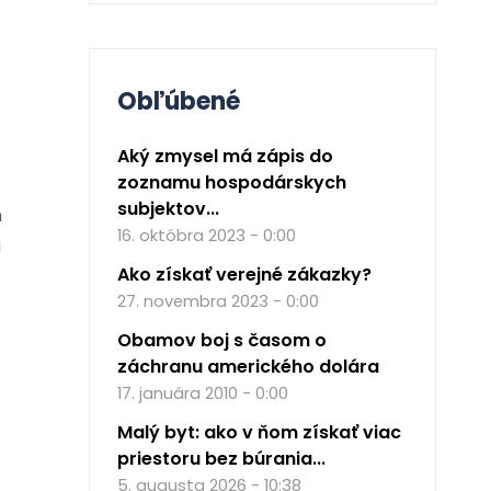
Obľúbené
Aký zmysel má zápis do
zoznamu hospodárskych
subjektov...
h
16. októbra 2023 - 0:00
i
Ako získať verejné zákazky?
27. novembra 2023 - 0:00
Obamov boj s časom o
záchranu amerického dolára
17. januára 2010 - 0:00
Malý byt: ako v ňom získať viac
priestoru bez búrania...
5. augusta 2026 - 10:38