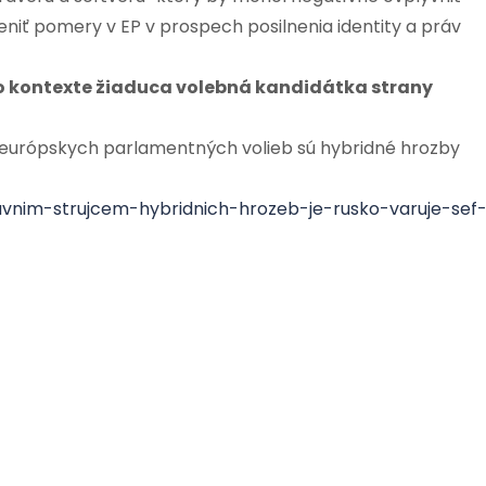
niť pomery v EP v prospech posilnenia identity a práv
mto kontexte žiaduca volebná kandidátka strany
európskych parlamentných volieb sú hybridné hrozby
lavnim-strujcem-hybridnich-hrozeb-je-rusko-varuje-sef