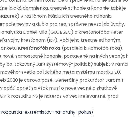
nova konania. Okrem toho, ide o správne konanie súdne vo
ádne laická domnienka, trestné stíhanie a konanie; také je
Mazurek) v rozličnom štádiu ich trestného stíhania
umpcie neviny a dubio pro reo, správne nevzal do úvahy.
analytika Daniel Milo (GLOBSEC) a kresťanofóba Peter
a vojny kresťanom (IĽP). Voči jeho trestne stíhaným
i anketu
Kresťanofób roka
(paralela k Homofób roka).
ne nové, samostatné konanie, postavené na iných vecnýc
y bol takzvaný „antisystémový“ politický subjekt v rámc
mového“ svetla politického meta systému matrixu EÚ.
lieb 2020 je časovo pasé. Generálny prokurátor Jaromír
ny opäť, oprieť sa však musí o nové vecné a skutkové
 k rozsudku NS je nateraz vo veci irelevantné, proti
-rozpustia-extremistov-na-druhy-pokus/