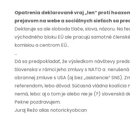
Opatrenia deklarované vraj „len“ proti hoaxo
prejavom na webe a sociálnych sieťach sa pred
Deklaruje sa ale sloboda tlače, slova, názoru. Na
východného bloku EÚ ale pracujú samotné členské 
komisiou a centrom EÚ…
…
Dá sa predpokladať, že výsledkom návštevy predse
Slovenska v rámci jeho zmluvy s NATO a nerušená 
obrannej zmluve s USA (aj bez „asistencie“ SNS). Z
referendom, lebo dôvod: Súčasná vládna koalícia 
nemá, lebo: aj o tom je alebo nie je (?) slovenská 
Pekne pozdravujem.
Juraj Režo alias notorickyobcan