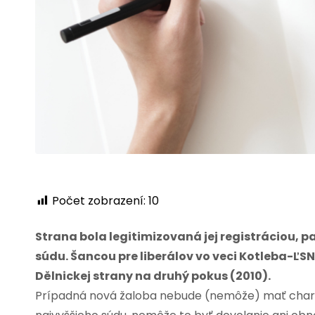
Počet zobrazení:
10
Strana bola legitimizovaná jej registráciou,
súdu. Šancou pre liberálov vo veci Kotleba-ĽSN
Dělnickej strany na druhý pokus (2010).
Prípadná nová žaloba nebude (nemôže) mať chara