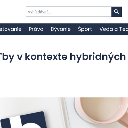
Search Button
Search
for:
stovanie
Právo
Bývanie
Šport
Veda a Tec
ľby v kontexte hybridných