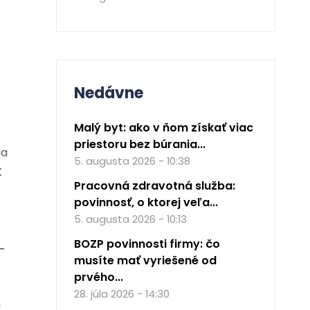
Nedávne
Malý byt: ako v ňom získať viac
priestoru bez búrania...
da
5. augusta 2026 - 10:38
K
Pracovná zdravotná služba:
povinnosť, o ktorej veľa...
5. augusta 2026 - 10:13
BOZP povinnosti firmy: čo
-
musíte mať vyriešené od
prvého...
28. júla 2026 - 14:30
y