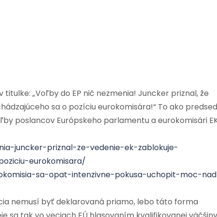
 titulke: „Voľby do EP nič nezmenia! Juncker priznal, že
chádzajúceho sa o pozíciu eurokomisára!“ To ako predse
ovoľby poslancov Európskeho parlamentu a eurokomisári E
nia-juncker-priznal-ze-vedenie-ek-zablokuje-
poziciu-eurokomisara/
urokomisia-sa-opat-intenzivne-pokusa-uchopit-moc-nad
zácia nemusí byť deklarovaná priamo, lebo táto forma
eje sa tak vo veciach EÚ hlasovaním kvalifikovanej väčšin