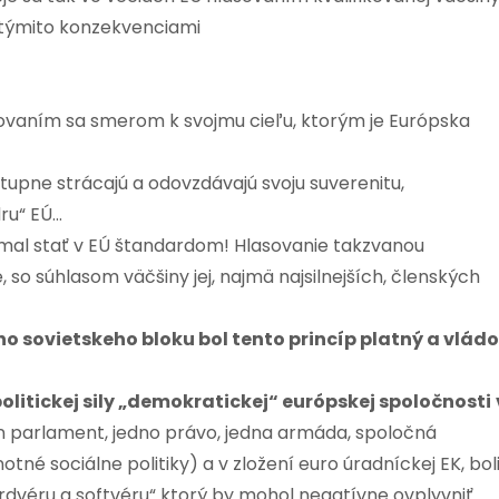
 týmito konzekvenciami
sovaním sa smerom k svojmu cieľu, ktorým je Európska
upne strácajú a odovzdávajú svoju suverenitu,
ru“ EÚ…
mal stať v EÚ štandardom! Hlasovanie takzvanou
 so súhlasom väčšiny jej, najmä najsilnejších, členských
o sovietskeho bloku bol tento princíp platný a vládo
olitickej sily „demokratickej“ európskej spoločnosti
eden parlament, jedno právo, jedna armáda, spoločná
tné sociálne politiky) a v zložení euro úradníckej EK, bol
rdvéru a softvéru“ ktorý by mohol negatívne ovplyvniť