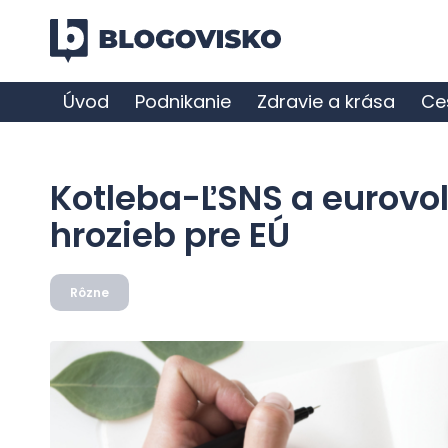
Úvod
Podnikanie
Zdravie a krása
Ce
Kotleba-ĽSNS a eurovo
hrozieb pre EÚ
Rôzne