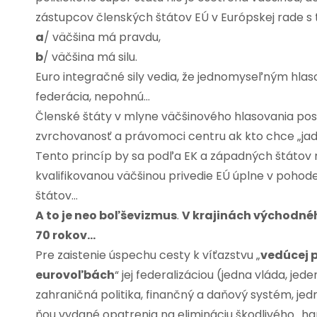
zástupcov členských štátov EÚ v Európskej rade s
a
/ väčšina má pravdu,
b
/ väčšina má silu.
Euro integračné sily vedia, že jednomyseľným hla
federácia, nepohnú…
Členské štáty v mlyne väčšinového hlasovania post
zvrchovanosť a právomoci centru ak kto chce „jad
Tento princíp by sa podľa EK a západných štátov 
kvalifikovanou väčšinou privedie EÚ úplne v pohode,
štátov…
A to je neo boľševizmus
.
V krajinách východnéh
70 rokov…
Pre zaistenie úspechu cesty k víťazstvu „
vedúcej p
eurovoľbách
“ jej federalizáciou (jedna vláda, j
zahraničná politika, finančný a daňový systém, jedno
ňou vydané opatrenia na elimináciu škodlivého „ha