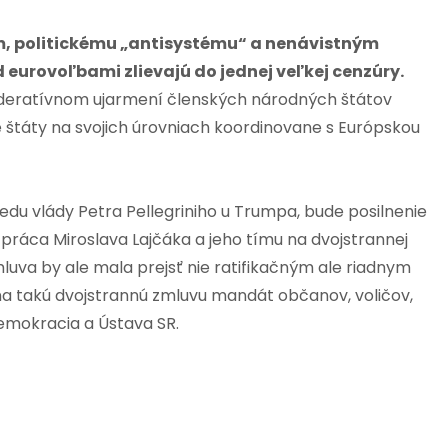
m, politickému „antisystému“ a nenávistným
 eurovoľbami zlievajú do jednej veľkej cenzúry.
 federatívnom ujarmení členských národných štátov
štáty na svojich úrovniach koordinovane s Európskou
du vlády Petra Pellegriniho u Trumpa, bude posilnenie
práca Miroslava Lajčáka a jeho tímu na dvojstrannej
mluva by ale mala prejsť nie ratifikačným ale riadnym
na takú dvojstrannú zmluvu mandát občanov, voličov,
demokracia a Ústava SR.