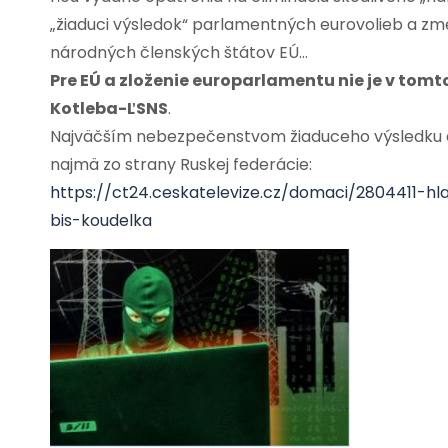
„žiaduci výsledok“ parlamentných eurovolieb a zme
národných členských štátov EÚ…
Pre EÚ a zloženie europarlamentu nie je v to
Kotleba-ĽSNS
.
Najväčším nebezpečenstvom žiaduceho výsledku 
najmä zo strany Ruskej federácie:
https://ct24.ceskatelevize.cz/domaci/2804411-h
bis-koudelka