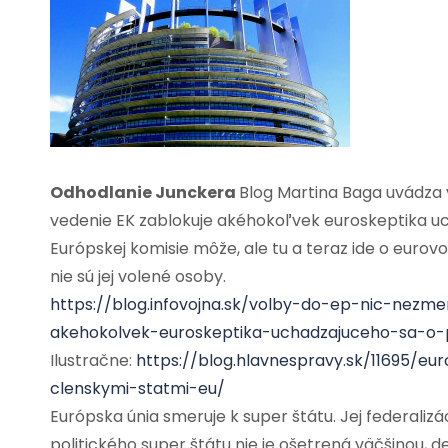
Odhodlanie Junckera
Blog Martina Baga uvádza v
vedenie EK zablokuje akéhokoľvek euroskeptika u
Európskej komisie môže, ale tu a teraz ide o eur
nie sú jej volené osoby.
https://blog.infovojna.sk/volby-do-ep-nic-nezme
akehokolvek-euroskeptika-uchadzajuceho-sa-o-
Ilustračne:
https://blog.hlavnespravy.sk/11695/e
clenskymi-statmi-eu/
Európska únia smeruje k super štátu. Jej federali
politického super štátu nie je ošetrená väčšinou, d