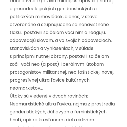
Donedávna trpezlivo mlčali, ustupovali priamej
agresii ideologických genderistických a
politických mimovládok, a dnes, v stave
otvoreného a stupňujúceho sa nenávistného
tlaku, postavili sa čelom voči nim a reagujú,
odpovedajú slovom, a vo svojich odpovediach,
stanoviskách a vyhláseniach, v súlade
s princípmi nutnej obrany, postavili sa čelom
zoči-voči neo (a post) liberálnym útokom
protagonistov militantnej, neo fašistickej, novej,
progresívnej ultra ľavice kultúrnych
neomarxistov…
Útoky sú v edené v dvoch rovinách:
Neomarxistická ultra ľavica, najmä z prostredia
genderistických, dúhových a feministických
hnutí, upiera kresťanom a ich cirkvám