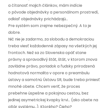
a čítanosť mojich článkov, mám indície
o pôvode objednávky a personálnom prostredí,
odkiaľ objednávky prichádzajú…
Pre systém som zrejme nebezpečný. A to je
dobre.
Nič nie je zadarmo, za slobodu a demokraciou
treba viesť každodenné zápasy na všetkých jej
frontoch. Než sa zo Slovenska opäť stane
právny a spravodlivý štát, štát, v ktorom znova
zavládne právo, poriadok a ľudsky prirodzená
hodnotová normalita v opore o preambulu
ústavy a samotnú Ústavu SR, bude treba priniesť
mnohé obete. Chcem veriť, že proces
prebehne úspešne a pokojnou cestou, bez
jedinej asymetrickej kvapky krvi… (ako obete na
oltár systému…). Ktorého? Čieho?