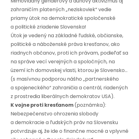
Mimovládny genderový a dúhový aktivizmus aj
zahraničím platených „neziskoviek“ vedie
priamy útok na demokratické spoločenské
a politické zriadenie Slovenska!
Útok je vedený na základné ľudské, občianske,
politické a náboženské práva kresťanov, ako
riadnych občanov, proti ich právam, podieľať sa
na správe vecí verejných a spoločných, na
území ich domovskej vlasti, ktorou je Slovensko…
(s masívnou podporou nášho „partnerského
a spojeneckého“ zahraničia a centrál, riadených
z prostredia liberálnych demokratov USA).
K vojne proti kresťanom
(poznámka):
Nebezpečenstvo ohrozenia slobody
a demokracie a ľudských práv na Slovensku
potvrdzuje aj, že ide o finančne mocné a vplyvné