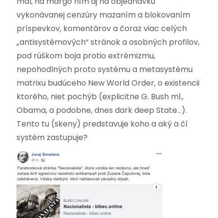
mal, na margo ním aj na objednávku
vykonávanej cenzúry mazaním a blokovaním
príspevkov, komentárov a čoraz viac celých
„antisystémových“ stránok a osobných profilov,
pod rúškom boja protio extrémizmu,
nepohodlných proto systému a metasystému
matrixu budúceho New World Order, o existencii
ktorého, niet pochýb (explicitne G. Bush ml.,
Obama, a podobne, dnes dark deep State…).
Tento tu (skeny) predstavuje koho a aký a čí
systém zastupuje?