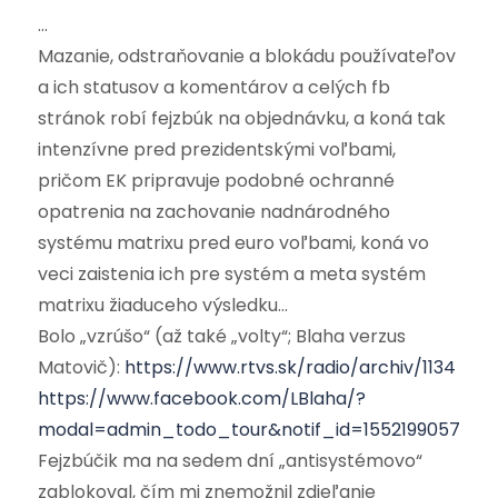
…
Mazanie, odstraňovanie a blokádu používateľov
a ich statusov a komentárov a celých fb
stránok robí fejzbúk na objednávku, a koná tak
intenzívne pred prezidentskými voľbami,
pričom EK pripravuje podobné ochranné
opatrenia na zachovanie nadnárodného
systému matrixu pred euro voľbami, koná vo
veci zaistenia ich pre systém a meta systém
matrixu žiaduceho výsledku…
Bolo „vzrúšo“ (až také „volty“; Blaha verzus
Matovič):
https://www.rtvs.sk/radio/archiv/1134
https://www.facebook.com/LBlaha/?
modal=admin_todo_tour&notif_id=15521990578282
Fejzbúčik ma na sedem dní „antisystémovo“
zablokoval, čím mi znemožnil zdieľanie