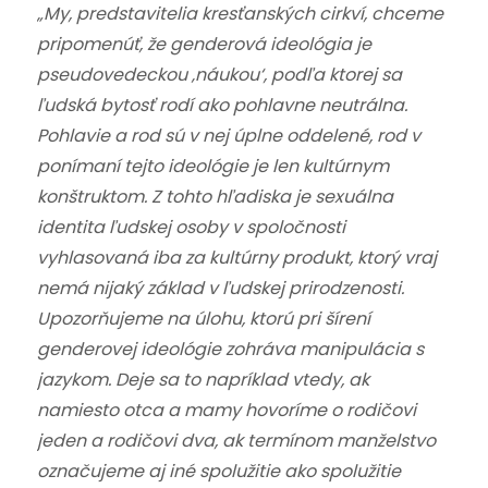
„My, predstavitelia kresťanských cirkví, chceme
pripomenúť, že genderová ideológia je
pseudovedeckou ‚náukou‘, podľa ktorej sa
ľudská bytosť rodí ako pohlavne neutrálna.
Pohlavie a rod sú v nej úplne oddelené, rod v
ponímaní tejto ideológie je len kultúrnym
konštruktom. Z tohto hľadiska je sexuálna
identita ľudskej osoby v spoločnosti
vyhlasovaná iba za kultúrny produkt, ktorý vraj
nemá nijaký základ v ľudskej prirodzenosti.
Upozorňujeme na úlohu, ktorú pri šírení
genderovej ideológie zohráva manipulácia s
jazykom. Deje sa to napríklad vtedy, ak
namiesto otca a mamy hovoríme o rodičovi
jeden a rodičovi dva, ak termínom manželstvo
označujeme aj iné spolužitie ako spolužitie