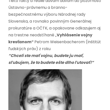
Tieto fakty a reálie dávam dávam do pozornosti
Ústavno-právnemu a branno-
bezpečnostnému výboru Národnej rady
Slovenska, a rovnako povinným Generálnej
prokuratúre a OČTK, a opakovane odkazujem aj
na trestne neodstíhané „
Vyhlásenie vojny
kresťanom“
Petrom Weisenbacherom (Inštitút
ľudských práv) z roku
“Chceli ste mať vojnu, budete ju mať,
sľubujem, že to budete ešte dlho ľutovať!”