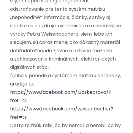
sily, schopné s Google dojednávať
odstraňovanie pre tento systém matrixu
„nepohodlné“ informácie, články, správy aj
s odkazmi na zdroje; extrémistické a nenávistné
výroky Petra Weisenbachera, viem, lebo ich
sledujem, sú čoraz menej ako dôkazný materiál
dohľadateľné, ide zjavne o aktívne mazanie
a zahladzovanie kriminálnych, elektronických,
digitálnych stôp…
Úplne v pohode a systémom matrixu chránený,
úraduje tu:
https://www.facebook.com/ludskeprava/?
fref=ts
https://www.facebook.com/weisenbacher?
fref=ts
Detto fejzbúk robí, čo by nemal, a nerobí, čo by