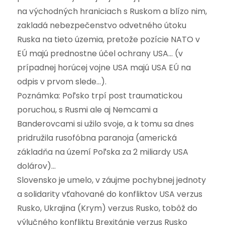
na východných hraniciach s Ruskom a blízo nim,
zakladá nebezpečenstvo odvetného útoku
Ruska na tieto územia, pretože pozície NATO v
EÚ majú prednostne účel ochrany USA… (v
prípadnej horúcej vojne USA majú USA EÚ na
odpis v prvom slede…).
Poznámka: Poľsko trpí post traumatickou
poruchou, s Rusmi ale aj Nemcami a
Banderovcami si užilo svoje, a k tomu sa dnes
pridružila rusofóbna paranoja (americká
základňa na území Poľska za 2 miliardy USA
dolárov)…
Slovensko je umelo, v záujme pochybnej jednoty
a solidarity vťahované do konfliktov USA verzus
Rusko, Ukrajina (Krym) verzus Rusko, tobôž do
výlučného konfliktu Brexitánie verzus Rusko