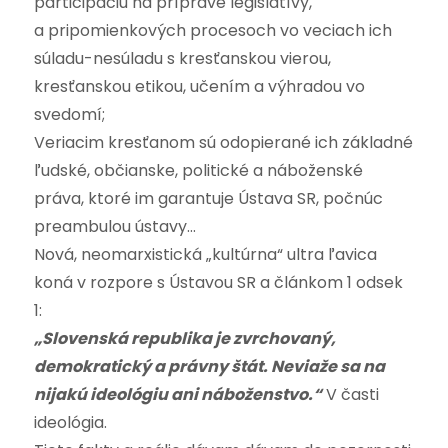
participáciu na príprave legislatívy,
a pripomienkových procesoch vo veciach ich
súladu-nesúladu s kresťanskou vierou,
kresťanskou etikou, učením a výhradou vo
svedomí;
Veriacim kresťanom sú odopierané ich základné
ľudské, občianske, politické a náboženské
práva, ktoré im garantuje Ústava SR, počnúc
preambulou ústavy…
Nová, neomarxistická „kultúrna“ ultra ľavica
koná v rozpore s Ústavou SR a článkom 1 odsek
1:
„Slovenská republika je zvrchovaný,
demokratický a právny štát. Neviaže sa na
nijakú ideológiu ani náboženstvo.“
V časti
ideológia.