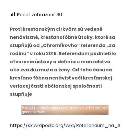
Počet zobrazení:
30
Proti kresťanským cirkvám sú vedené
nenávistné, kresťanofóbne útoky, ktoré sa
stupňujú od „Chromíkovho“ referenda „Za
rodinu“ v roku 2015. Referendum podnietilo
otvorenie ústavy a definíciu manželstva
ako zväzku muža a ženy. Od toho času sa
kresťano fóbna nenávisť voči kresťanskej
veriacej časti občianskej spoločnosti
stupňuje
https://sk.wikipedia.org/wiki/Referendum_na_S