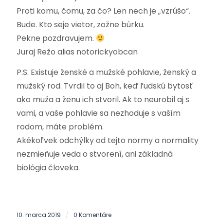
Proti komu, čomu, za čo? Len nech je „vzrúšo“.
Bude. Kto seje vietor, zožne búrku.
Pekne pozdravujem.
Juraj Režo alias notorickyobcan
P.S. Existuje ženské a mužské pohlavie, ženský a
mužský rod. Tvrdil to aj Boh, keď ľudskú bytosť
ako muža a ženu ich stvoril. Ak to neurobil aj s
vami, a vaše pohlavie sa nezhoduje s vaším
rodom, máte problém.
Akékoľvek odchýlky od tejto normy a normality
nezmieňuje veda o stvorení, ani základná
biológia človeka.
10. marca 2019
0 Komentáre
/