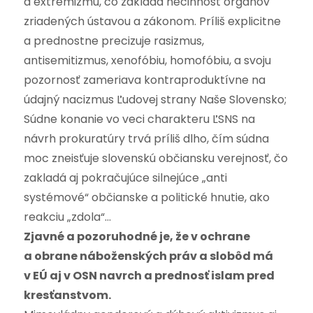
a extrémizmu, čo zakladá nečinnosť orgánov
zriadených ústavou a zákonom. Príliš explicitne
a prednostne precizuje rasizmus,
antisemitizmus, xenofóbiu, homofóbiu, a svoju
pozornosť zameriava kontraproduktívne na
údajný nacizmus Ľudovej strany Naše Slovensko;
Súdne konanie vo veci charakteru ĽSNS na
návrh prokuratúry trvá príliš dlho, čím súdna
moc zneisťuje slovenskú občiansku verejnosť, čo
zakladá aj pokračujúce silnejúce „anti
systémové“ občianske a politické hnutie, ako
reakciu „zdola“…
Zjavné a pozoruhodné je, že v ochrane
a obrane náboženských práv a slobôd má
v EÚ aj v OSN navrch a prednosť islam pred
kresťanstvom.