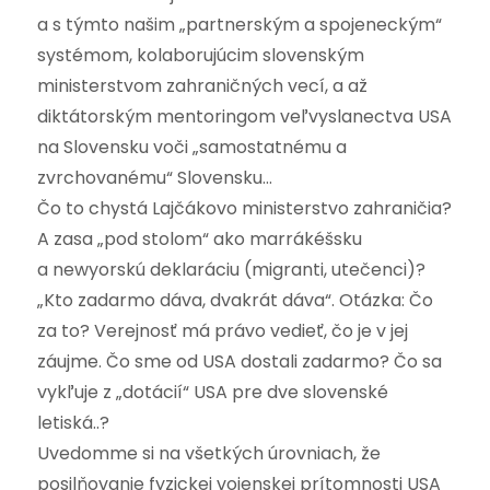
a s týmto našim „partnerským a spojeneckým“
systémom, kolaborujúcim slovenským
ministerstvom zahraničných vecí, a až
diktátorským mentoringom veľvyslanectva USA
na Slovensku voči „samostatnému a
zvrchovanému“ Slovensku…
Čo to chystá Lajčákovo ministerstvo zahraničia?
A zasa „pod stolom“ ako marrákéšsku
a newyorskú deklaráciu (migranti, utečenci)?
„Kto zadarmo dáva, dvakrát dáva“. Otázka: Čo
za to? Verejnosť má právo vedieť, čo je v jej
záujme. Čo sme od USA dostali zadarmo? Čo sa
vykľuje z „dotácií“ USA pre dve slovenské
letiská..?
Uvedomme si na všetkých úrovniach, že
posilňovanie fyzickej vojenskej prítomnosti USA