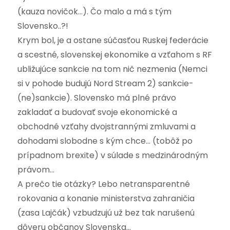
(kauza novičok…). Čo malo a má s tým
Slovensko..?!
Krym bol, je a ostane súčasťou Ruskej federácie
a scestné, slovenskej ekonomike a vzťahom s RF
ubližujúce sankcie na tom nič nezmenia (Nemci
si v pohode budujú Nord Stream 2) sankcie-
(ne)sankcie). Slovensko má plné právo
zakladať a budovať svoje ekonomické a
obchodné vzťahy dvojstrannými zmluvami a
dohodami slobodne s kým chce… (tobôž po
prípadnom brexite) v súlade s medzinárodným
právom…
A prečo tie otázky? Lebo netransparentné
rokovania a konanie ministerstva zahraničia
(zasa Lajčák) vzbudzujú už bez tak narušenú
dôveru občanov Slovenska…