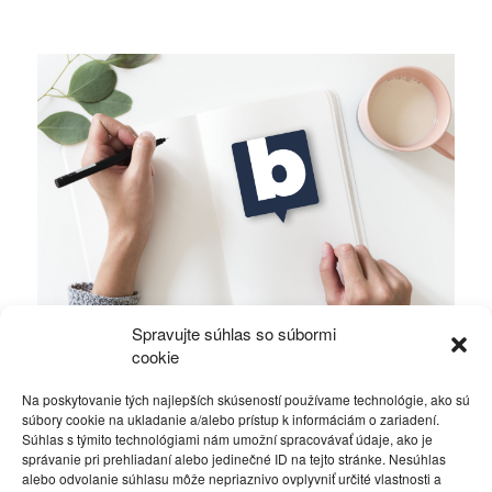
Spravujte súhlas so súbormi
Ficova vláda a médiá…
cookie
Na poskytovanie tých najlepších skúseností používame technológie, ako sú
Politika
4. decembra 2023
súbory cookie na ukladanie a/alebo prístup k informáciám o zariadení.
Súhlas s týmito technológiami nám umožní spracovávať údaje, ako je
správanie pri prehliadaní alebo jedinečné ID na tejto stránke. Nesúhlas
alebo odvolanie súhlasu môže nepriaznivo ovplyvniť určité vlastnosti a