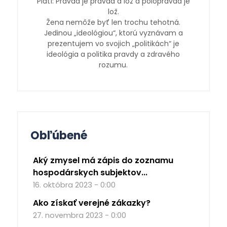
Platí: Pravda je pravda a lož a polopravda je
lož.
Žena nemôže byť len trochu tehotná.
Jedinou „ideológiou“, ktorú vyznávam a
prezentujem vo svojich „politikách“ je
ideológia a politika pravdy a zdravého
rozumu.
Obľúbené
Aký zmysel má zápis do zoznamu
hospodárskych subjektov...
16. októbra 2023 - 0:00
Ako získať verejné zákazky?
27. novembra 2023 - 0:00