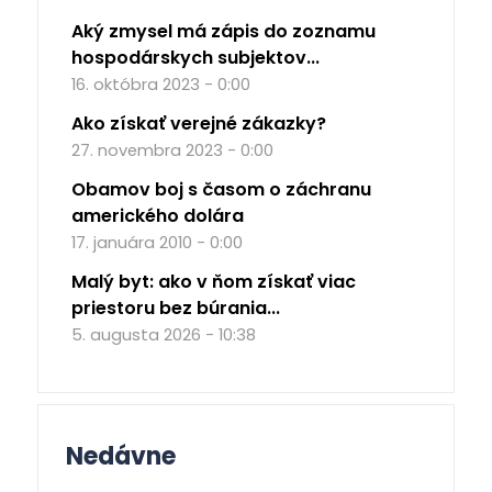
Aký zmysel má zápis do zoznamu
hospodárskych subjektov...
16. októbra 2023 - 0:00
Ako získať verejné zákazky?
27. novembra 2023 - 0:00
Obamov boj s časom o záchranu
amerického dolára
17. januára 2010 - 0:00
Malý byt: ako v ňom získať viac
priestoru bez búrania...
5. augusta 2026 - 10:38
Nedávne