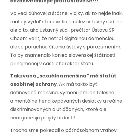
bezočivé chucpe proti Ústave SR!!!
Vo veci dúhovej a štátnej vlajky, ak to nejde inak,
mal by vydať stanovisko a nález ústavný súd. Ide
ale o to, ako ústavný súd „prečíta“ Ústavu SR.
Chcem veriť, že netrpí digitálnou demenciou
alebo poruchou čítania ústavy s porozumením.
To by znamenalo koniec slovenskej štátnosti
prinajmenej v časti charakter štátu.
Takzvaná „sexuálna menšina“ má štatút
osobitnej ochrany
. Ak má takto byť
definovaná menšina, vymenujem ich telesne
a mentálne hendikepovaných desiatky a reálne
diskriminovaných a utláčaných, ktoré ale
neorganizujú prajdy hrdosti!
Trocha sme pokecali o päťnásobnom vrahovi