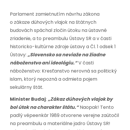
Parlament zamietnutím návrhu zákona
o zákaze dúhových vlajok na štátnych
budovách spáchal zločin útoku na ústavné
zriadenie, a to preambulu Ústavy SR a v časti
historicko-kultúrne zdroje ústavy a Čl. 1 odsek 1
Ústavy:
„Slovensko sa neviaže na žiadne
náboženstvo ani ideológiu.“
V časti
náboženstvo: Kresťanstvo nerovná sa politický
islam, ktorý nepozná a odmieta pojem
sekulárny štát.
Minister Budaj
:
„Zákaz dúhových vlajok by
bol útok na charakter štátu.“
Naopak! Tento
padlý vépeenkár 1989 otvorene verejne zaútočil
na preambulu a materiálne jadro Ústavy SR!