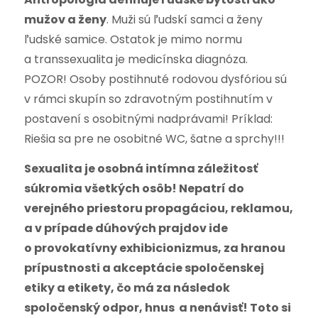
mužov a ženy
. Muži sú ľudskí samci a ženy
ľudské samice. Ostatok je mimo normu
a transsexualita je medicínska diagnóza.
POZOR! Osoby postihnuté rodovou dysfóriou sú
v rámci skupín so zdravotným postihnutím v
postavení s osobitnými nadprávami! Príklad:
Riešia sa pre ne osobitné WC, šatne a sprchy!!!
Sexualita je osobná intímna záležitosť
súkromia všetkých osôb! Nepatrí do
verejného priestoru propagáciou, reklamou,
a v prípade dúhových prajdov ide
o provokatívny exhibicionizmus, za hranou
prípustnosti a akceptácie spoločenskej
etiky a etikety, čo má za následok
spoločenský odpor, hnus a nenávisť! Toto si