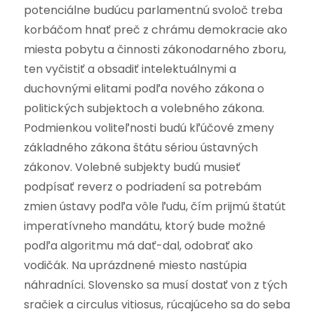
potenciálne budúcu parlamentnú svoloč treba
korbáčom hnať preč z chrámu demokracie ako
miesta pobytu a činnosti zákonodarného zboru,
ten vyčistiť a obsadiť intelektuálnymi a
duchovnými elitami podľa nového zákona o
politických subjektoch a volebného zákona.
Podmienkou voliteľnosti budú kľúčové zmeny
základného zákona štátu sériou ústavných
zákonov. Volebné subjekty budú musieť
podpísať reverz o podriadení sa potrebám
zmien ústavy podľa vôle ľudu, čím prijmú štatút
imperatívneho mandátu, ktorý bude možné
podľa algoritmu má dať-dal, odobrať ako
vodičák. Na uprázdnené miesto nastúpia
náhradníci. Slovensko sa musí dostať von z tých
sračiek a circulus vitiosus, rúcajúceho sa do seba