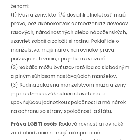
ženami:
(1) Muži a ženy, ktorí/é dosiahli plnoletosť, majú
právo, bez akéhokoľvek obmedzenia z dôvodov
rasových, národnostných alebo náboženských,
uzavrieť sobáš a založiť si rodinu. Pokiaľ ide o
manželstvo, majú nárok na rovnaké práva
počas jeho trvania, i po jeho rozviazaní.
(2) Sobáše môžu byť uzavreté iba so slobodným
a plným súhlasom nastávajúcich manželov.
(3) Rodina založená manželstvom muža a ženy
je prirodzenou, základnou stavebnou a
spevňujúcou jednotkou spoločnosti a má nárok
na ochranu zo strany spoločnosti a štátu.
Práva LGBTI osôb
:
Rodová rovnosť a rovnaké
zaobchádzanie nemajú nič spoločné