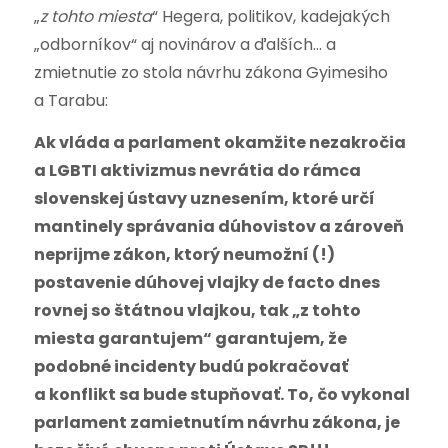
„
z tohto miesta
“ Hegera, politikov, kadejakých
„odborníkov“ aj novinárov a ďalších…
a
zmietnutie zo stola návrhu zákona Gyimesiho
a Tarabu:
Ak vláda a parlament okamžite nezakročia
a LGBTI aktivizmus nevrátia do rámca
slovenskej ústavy uznesením, ktoré určí
mantinely správania dúhovistov a zároveň
neprijme zákon, ktorý neumožní (!)
postavenie dúhovej vlajky de facto dnes
rovnej so štátnou vlajkou, tak „z tohto
miesta garantujem“ garantujem, že
podobné incidenty budú pokračovať
a konflikt sa bude stupňovať. To, čo vykonal
parlament zamietnutím návrhu zákona, je