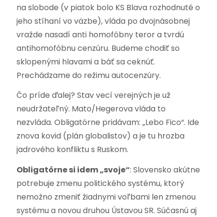
na slobode (v piatok bolo KS Blava rozhodnuté o
jeho stíhaní vo väzbe), vláda po dvojnásobnej
vražde nasadí anti homofóbny teror a tvrdú
antihomofóbnu cenzúru. Budeme chodiť so
sklopenými hlavami a báť sa ceknúť.
Prechádzame do režimu autocenzúry.
Čo príde ďalej? Stav vecí verejných je už
neudržateľný. Mato/Hegerova vláda to
nezvláda. Obligatórne pridávam: „
Lebo Fico“
.
Ide
znova kovid (plán globalistov) a je tu hrozba
jadrového konfliktu s Ruskom.
Obligatórne si idem „svoje“
: Slovensko akútne
potrebuje zmenu politického systému, ktorý
nemožno zmeniť žiadnymi voľbami len zmenou
systému a novou druhou Ústavou SR. Súčasnú aj