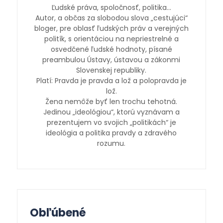
Ľudské práva, spoločnosť, politika…
Autor, a občas za slobodou slova „cestujúci“
bloger, pre oblasť ľudských práv a verejných
politík, s orientáciou na nepriestrelné a
osvedčené ľudské hodnoty, písané
preambulou Ústavy, ústavou a zákonmi
Slovenskej republiky.
Platí: Pravda je pravda a lož a polopravda je
lož.
Žena nemôže byť len trochu tehotná.
Jedinou „ideológiou“, ktorú vyznávam a
prezentujem vo svojich „politikách“ je
ideológia a politika pravdy a zdravého
rozumu.
Obľúbené