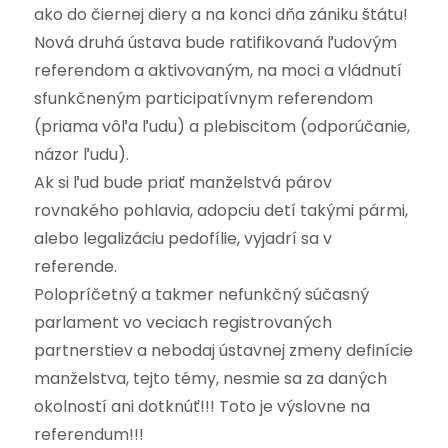
ako do čiernej diery a na konci dňa zániku štátu!
Nová druhá ústava bude ratifikovaná ľudovým
referendom a aktivovaným, na moci a vládnutí
sfunkčneným participatívnym referendom
(priama vôľa ľudu) a plebiscitom (odporúčanie,
názor ľudu).
Ak si ľud bude priať manželstvá párov
rovnakého pohlavia, adopciu detí takými pármi,
alebo legalizáciu pedofílie, vyjadrí sa v
referende.
Polopríčetný a takmer nefunkčný súčasný
parlament vo veciach registrovaných
partnerstiev a nebodaj ústavnej zmeny definície
manželstva, tejto témy, nesmie sa za daných
okolností ani dotknúť!!! Toto je výslovne na
referendum!!!