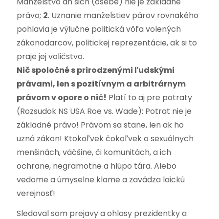
Manželstvo an sich (osebe) nie je základné
právo;
2
. Uznanie manželstiev párov rovnakého
pohlavia je výlučne politická vôľa volených
zákonodarcov, politickej reprezentácie, ak si to
praje jej voličstvo.
Nič spoločné s prirodzenými ľudskými
právami, len s pozitívnym a arbitrárnym
právom v opore o nič!
Platí to aj pre potraty
(Rozsudok NS USA Roe vs. Wade): Potrat nie je
základné právo! Právom sa stane, len ak ho
uzná zákon!
Ktokoľvek čokoľvek o sexuálnych
menšinách, väčšine, či komunitách, a ich
ochrane, negramotne a hlúpo tára. Alebo
vedome a úmyselne klame a zavádza laickú
verejnosť!
Sledoval som prejavy a ohlasy prezidentky a