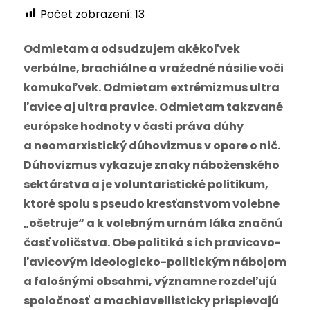
Počet zobrazení:
13
Odmietam a odsudzujem akékoľvek
verbálne, brachiálne a vražedné násilie voči
komukoľvek. Odmietam extrémizmus ultra
ľavice aj ultra pravice. Odmietam takzvané
európske hodnoty v časti práva dúhy
a neomarxistický dúhovizmus v opore o nič.
Dúhovizmus vykazuje znaky náboženského
sektárstva a je voluntaristické politikum,
ktoré spolu s pseudo kresťanstvom volebne
„ošetruje“ a k volebným urnám láka značnú
časť voličstva. Obe politiká s ich pravicovo-
ľavicovým ideologicko-politickým nábojom
a falošnými obsahmi, významne rozdeľujú
spoločnosť a machiavellisticky prispievajú