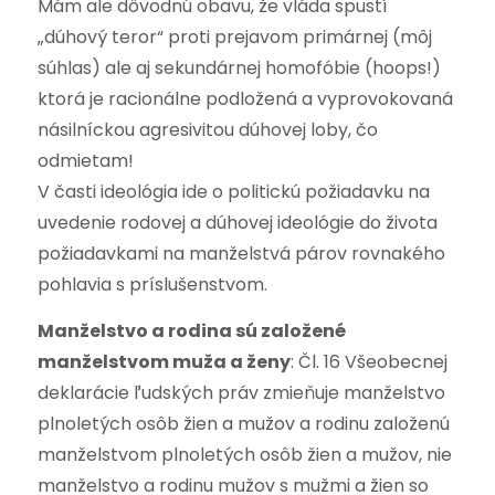
Mám ale dôvodnú obavu, že vláda spustí
„dúhový teror“ proti prejavom primárnej (môj
súhlas) ale aj sekundárnej homofóbie (hoops!)
ktorá je racionálne podložená a vyprovokovaná
násilníckou agresivitou dúhovej loby, čo
odmietam!
V časti ideológia ide o politickú požiadavku na
uvedenie rodovej a dúhovej ideológie do života
požiadavkami na manželstvá párov rovnakého
pohlavia s príslušenstvom.
Manželstvo a rodina sú založené
manželstvom muža a ženy
:
Čl. 16 Všeobecnej
deklarácie ľudských práv zmieňuje manželstvo
plnoletých osôb žien a mužov a rodinu založenú
manželstvom plnoletých osôb žien a mužov, nie
manželstvo a rodinu mužov s mužmi a žien so