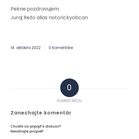
Pekne pozdravujem.
Juraj Režo alias notorickyobcan
14. októbra 2022
0 Komentáre
/
0
KOMENTÁROV
Zanechajte komentár
Chcete sa pripojiť k diskusii?
Neváhajte prispieť!