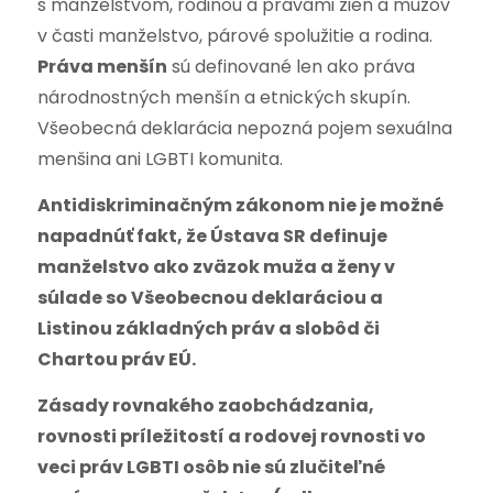
s manželstvom, rodinou a právami žien a mužov
v časti manželstvo, párové spolužitie a rodina.
Práva menšín
sú definované len ako práva
národnostných menšín a etnických skupín.
Všeobecná deklarácia nepozná pojem sexuálna
menšina ani LGBTI komunita.
Antidiskriminačným zákonom nie je možné
napadnúť fakt, že Ústava SR definuje
manželstvo ako zväzok muža a ženy v
súlade so Všeobecnou deklaráciou a
Listinou základných práv a slobôd či
Chartou práv EÚ.
Zásady rovnakého zaobchádzania,
rovnosti príležitostí a rodovej rovnosti vo
veci práv LGBTI osôb nie sú zlučiteľné