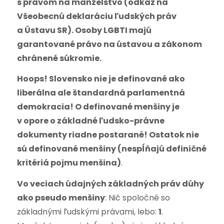
s právom na manželstvo (odkaz na
Všeobecnú deklaráciu ľudských práv
a Ústavu SR). Osoby LGBTI majú
garantované právo na ústavou a zákonom
chránené súkromie.
Hoops!
Slovensko nie je definované ako
liberálna ale štandardná parlamentná
demokracia! O definované menšiny je
v opore o základné ľudsko-právne
dokumenty riadne postarané! Ostatok nie
sú definované menšiny (nespĺňajú definičné
kritériá pojmu menšina)
.
Vo veciach údajných základných práv dúhy
ako pseudo menšiny
:
Nič spoločné so
základnými ľudskými právami, lebo:
1
.