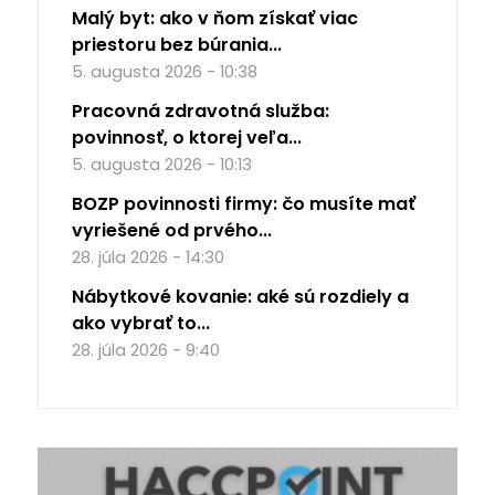
Malý byt: ako v ňom získať viac
priestoru bez búrania...
5. augusta 2026 - 10:38
Pracovná zdravotná služba:
povinnosť, o ktorej veľa...
5. augusta 2026 - 10:13
BOZP povinnosti firmy: čo musíte mať
vyriešené od prvého...
28. júla 2026 - 14:30
Nábytkové kovanie: aké sú rozdiely a
ako vybrať to...
28. júla 2026 - 9:40