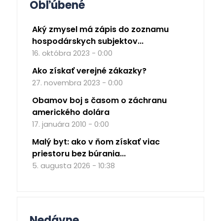
Obľúbené
Aký zmysel má zápis do zoznamu
hospodárskych subjektov...
16. októbra 2023 - 0:00
Ako získať verejné zákazky?
27. novembra 2023 - 0:00
Obamov boj s časom o záchranu
amerického dolára
17. januára 2010 - 0:00
Malý byt: ako v ňom získať viac
priestoru bez búrania...
5. augusta 2026 - 10:38
Nedávne