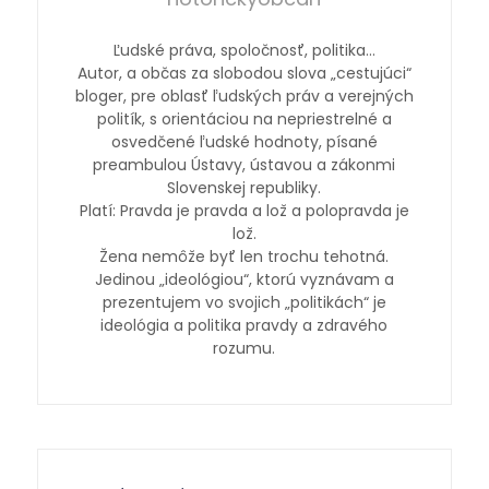
Ľudské práva, spoločnosť, politika…
Autor, a občas za slobodou slova „cestujúci“
bloger, pre oblasť ľudských práv a verejných
politík, s orientáciou na nepriestrelné a
osvedčené ľudské hodnoty, písané
preambulou Ústavy, ústavou a zákonmi
Slovenskej republiky.
Platí: Pravda je pravda a lož a polopravda je
lož.
Žena nemôže byť len trochu tehotná.
Jedinou „ideológiou“, ktorú vyznávam a
prezentujem vo svojich „politikách“ je
ideológia a politika pravdy a zdravého
rozumu.