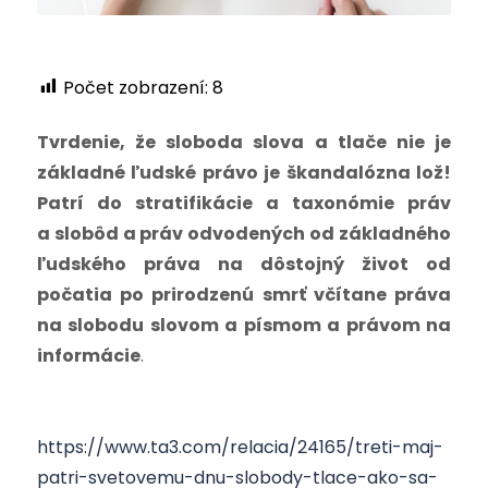
Počet zobrazení:
8
Tvrdenie, že sloboda slova a tlače nie je
základné ľudské právo je škandalózna lož!
Patrí do stratifikácie a taxonómie práv
a slobôd a práv odvodených od základného
ľudského práva na dôstojný život od
počatia po prirodzenú smrť včítane práva
na slobodu slovom a písmom a právom na
informácie
.
https://www.ta3.com/relacia/24165/treti-maj-
patri-svetovemu-dnu-slobody-tlace-ako-sa-