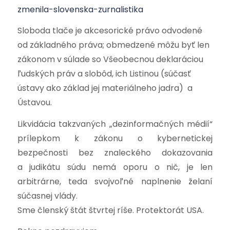
zmenila-slovenska-zurnalistika
Sloboda tlače je akcesorické právo odvodené
od základného práva; obmedzené môžu byť len
zákonom v súlade so Všeobecnou deklaráciou
ľudských práv a slobôd, ich Listinou (súčasť
ústavy ako základ jej materiálneho jadra) a
Ústavou.
Likvidácia takzvaných „dezinformačných médií“
prílepkom k zákonu o kybernetickej
bezpečnosti bez znaleckého dokazovania
a judikátu súdu nemá oporu o nič, je len
arbitrárne, teda svojvoľné naplnenie želaní
súčasnej vlády.
Sme členský štát štvrtej ríše. Protektorát USA.