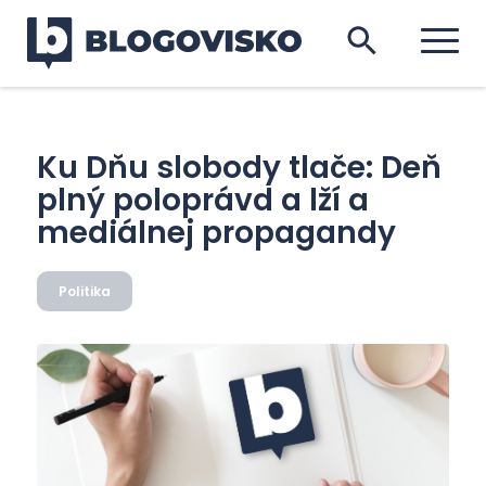
Ku Dňu slobody tlače: Deň
plný poloprávd a lží a
mediálnej propagandy
Politika