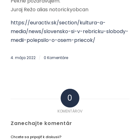
Pekne pozdravujem.
Juraj Režo alias notorickyobcan
https://euractiv.sk/section/kultura-a-
media/news/slovensko-si-v-rebricku-slobody-
medii-polepsilo-o-osem-priecok/
4. mája 2022
0 Komentáre
/
0
KOMENTÁROV
Zanechajte komentár
Chcete sa pripojiť k diskusii?