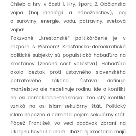
Chlieb a hry, v časti 1. Hry, šport; 2. Občianska
vojna (boj ideológií a náboženstiev), boj
o suroviny, energie, vodu, potraviny, svetová
vojna!
Takzvané „kresťanské“ politikárčenie je v
rozpore s Písmom! Kresťansko-demokratické
politické subjekty sú populistická habaďúra na
kresťanov (značná časť voličstva). Habaďúra
okolo beztak proti ústavného slovenského
potratového zákona. Ústava definuje
manželstvo ale nedefinuje rodinu. Ide o konflikt
na osi demokracia-teokracia! Ten istý konflikt
vzniká na osi islam-sekulárny štát. Politický
islam nepozná a odmieta pojem sekulárny štát.
Pápež František vo veci dodávok zbraní na
Ukrajinu hovoril o inom… ibaže aj kresťania majú