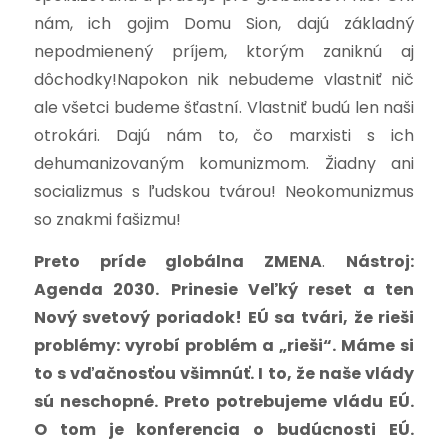
nám, ich gojim Domu Sion, dajú základný
nepodmienený príjem, ktorým zaniknú aj
dôchodky!Napokon nik nebudeme vlastniť nič
ale všetci budeme šťastní. Vlastniť budú len naši
otrokári. Dajú nám to, čo marxisti s ich
dehumanizovaným komunizmom. Žiadny ani
socializmus s ľudskou tvárou! Neokomunizmus
so znakmi fašizmu!
Preto príde globálna ZMENA
.
Nástroj:
Agenda 2030.
Prinesie
Veľký reset a ten
Nový svetový poriadok! EÚ sa tvári, že rieši
problémy: vyrobí problém a „rieši“. Máme si
to s vďačnosťou všimnúť. I to, že naše vlády
sú neschopné. Preto potrebujeme vládu EÚ.
O tom je konferencia o budúcnosti EÚ.