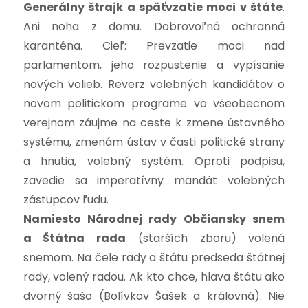
Generálny štrajk a späťvzatie moci v štáte
.
Ani noha z domu. Dobrovoľná ochranná
karanténa. Cieľ: Prevzatie moci nad
parlamentom, jeho rozpustenie a vypísanie
nových volieb. Reverz volebných kandidátov o
novom politickom programe vo všeobecnom
verejnom záujme na ceste k zmene ústavného
systému, zmenám ústav v časti politické strany
a hnutia, volebný systém. Oproti podpisu,
zavedie sa imperatívny mandát volebných
zástupcov ľudu.
Namiesto Národnej rady Občiansky snem
a Štátna rada
(starších zboru) volená
snemom. Na čele rady a štátu predseda štátnej
rady, volený radou. Ak kto chce, hlava štátu ako
dvorný šašo (Bolívkov Šašek a královná). Nie