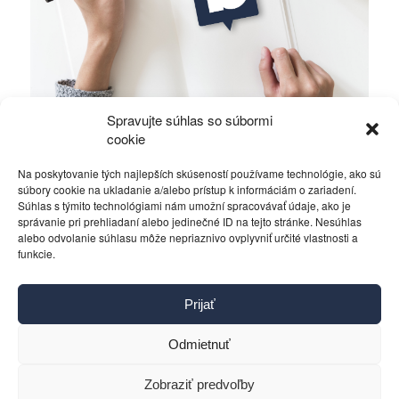
Spravujte súhlas so súbormi
Ficova vláda a médiá…
cookie
Na poskytovanie tých najlepších skúseností používame technológie, ako sú
Politika
4. decembra 2023
súbory cookie na ukladanie a/alebo prístup k informáciám o zariadení.
Súhlas s týmito technológiami nám umožní spracovávať údaje, ako je
správanie pri prehliadaní alebo jedinečné ID na tejto stránke. Nesúhlas
alebo odvolanie súhlasu môže nepriaznivo ovplyvniť určité vlastnosti a
funkcie.
Kontakt
Prijať
Pravidlá používania
Reklama
Odmietnuť
Cookies
Ochrana osobných údajov
Zobraziť predvoľby