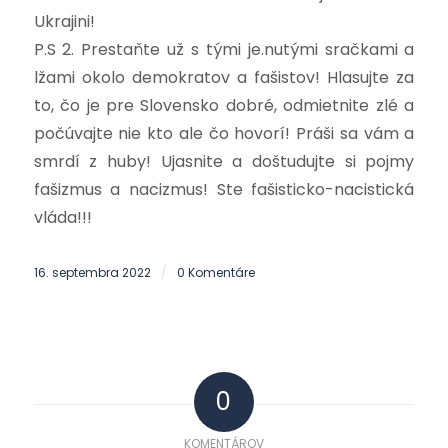
Ukrajini!
P.S 2. Prestaňte už s tými je.nutými sračkami a
lžami okolo demokratov a fašistov! Hlasujte za
to, čo je pre Slovensko dobré, odmietnite zlé a
počúvajte nie kto ale čo hovorí! Práši sa vám a
smrdí z huby! Ujasnite a doštudujte si pojmy
fašizmus a nacizmus! Ste fašisticko-nacistická
vláda!!!
16. septembra 2022
0 Komentáre
/
0
KOMENTÁROV