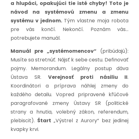
a hlupáci, opakujúci tie isté chyby!
Toto je
návod na systémovú zmenu a zmenu
systému v jednom.
Tým vlastne moja robota
pre vás končí. Nekončí. Poznám vás…
potrebujete manuál.
Manuál
pre „systémomencov“
(pribúdajú):
Musíte sa stretnúť. Nájsť k sebe cestu. Definovať
pojmy. Memorandum. Legálny postup dáva
Ústava SR.
Verejnosť proti násiliu II
.
Koordinátori a príprava náhlej zmeny do
každého detailu. Vopred pripravené kľúčové
paragrafované zmeny Ústavy SR (politické
strany a hnutia, volebný zákon, referendum,
plebiscit).
Štart
„Výstrel z Aurory“ bez jedinej
kvapky krvi.