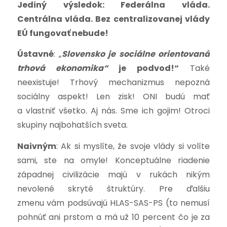
Jediný výsledok: Federálna vláda.
Centrálna vláda. Bez centralizovanej vlády
EÚ fungovať nebude!
Ústavné
: „
Slovensko je sociálne orientovaná
trhová ekonomika“
je podvod!“
Také
neexistuje! Trhový mechanizmus nepozná
sociálny aspekt! Len zisk! ONI budú mať
a vlastniť všetko. Aj nás.
Sme ich gojim!
Otroci
skupiny najbohatších sveta.
Naivným
: Ak si myslíte, že svoje vlády si volíte
sami, ste na omyle!
Konceptuálne riadenie
západnej civilizácie majú v rukách nikým
nevolené skryté štruktúry. Pre ďalšiu
zmenu
vám podsúvajú HLAS-SAS-PS (to nemusí
pohnúť ani prstom a má už 10 percent čo je za