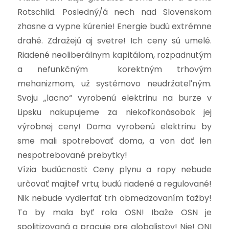
Rotschild.
Posledný/á nech nad Slovenskom
zhasne a vypne kúrenie!
Energie budú extrémne
drahé. Zdražejú aj svetre!
Ich ceny sú umelé.
Riadené neoliberálnym kapitálom, rozpadnutým
a nefunkčným korektným trhovým
mehanizmom, už systémovo neudržateľným.
Svoju „lacno“ vyrobenú elektrinu na burze v
Lipsku nakupujeme za niekoľkonásobok jej
výrobnej ceny! Doma vyrobenú elektrinu by
sme mali spotrebovať doma, a von dať len
nespotrebované prebytky!
Vízia budúcnosti: Ceny plynu a ropy nebude
určovať majiteľ vrtu; budú riadené a regulované!
Nik nebude vydierfať trh obmedzovaním ťažby!
To by mala byť rola OSN! Ibaže OSN je
spolitizovaná a pracuje pre globalistov! Nie! ONI