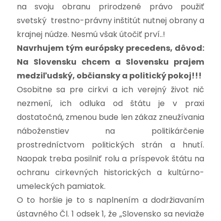
na svoju obranu prirodzené právo použiť
svetský trestno-právny inštitút nutnej obrany a
krajnej núdze. Nesmú však útočiť prví..!
Navrhujem tým európsky precedens, dôvod:
Na Slovensku chcem a Slovensku prajem
medziľudský, občiansky a politický pokoj!!!
Osobitne sa pre cirkvi a ich verejný život nič
nezmení, ich odluka od štátu je v praxi
dostatočná, zmenou bude len zákaz zneužívania
náboženstiev na politikárčenie
prostredníctvom politických strán a hnutí.
Naopak treba posilniť rolu a príspevok štátu na
ochranu cirkevných historických a kultúrno-
umeleckých pamiatok.
O to horšie je to s naplnením a dodržiavaním
ústavného Čl. 1 odsek 1, že „Slovensko sa neviaže