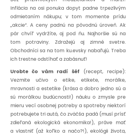
Inflácia na osi ponuka dopyt padne trpezlivým
odmietaním nákupu; v tom momente prídu
„akcie“. A ceny padnú na pôvodnú úroveň. Ak
pár chvíľ vydržíte, aj pod ňu. Najhoršie sú na
tom potraviny. Zdražejú aj zimné svetre.
Obchodníci sa na tom ku.evsky nabaľujú. Treba
ich trestne odstíhať a zabásnuť!
Urobte čo vám radí šéf
(recept, recipe):
Vezmite učivo o etike, etikete, morálke,
mravnosti a estetike (krása a dobro jedno sú a
sú morálkou budúcnosti!) náuku o zmysle pre
mieru vecí osobnej potreby a spotreby niektorí
potrebujete tri autá, čo zväčša padá (musí prísť
zdieľaná ekologická ekonomika!), práve mať
a vlastniť (až koľko a načo?!), ekológii života,