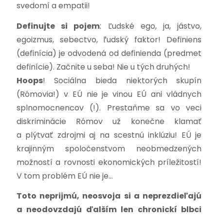
svedomí a empatii!
Definujte si pojem
: Ľudské ego, ja, jástvo,
egoizmus, sebectvo, ľudský faktor! Definiens
(definícia) je odvodená od definienda (predmet
definície). Začnite u seba! Nie u tých druhých!
Hoops
! Sociálna bieda niektorých skupín
(Rómovia!) v EÚ nie je vinou EÚ ani vládnych
splnomocnencov (!). Prestaňme sa vo veci
diskriminácie Rómov už konečne klamať
a plýtvať zdrojmi aj na scestnú inklúziu! EÚ je
krajinným spoločenstvom neobmedzených
možností a rovnosti ekonomických príležitostí!
V tom problém EÚ nie je…
Toto neprijmú, neosvoja si a neprezdieľajú
a neodovzdajú ďalším len chronickí blbci