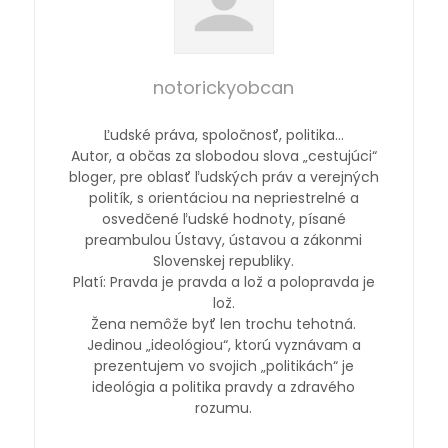
notorickyobcan
Ľudské práva, spoločnosť, politika…
Autor, a občas za slobodou slova „cestujúci“
bloger, pre oblasť ľudských práv a verejných
politík, s orientáciou na nepriestrelné a
osvedčené ľudské hodnoty, písané
preambulou Ústavy, ústavou a zákonmi
Slovenskej republiky.
Platí: Pravda je pravda a lož a polopravda je
lož.
Žena nemôže byť len trochu tehotná.
Jedinou „ideológiou“, ktorú vyznávam a
prezentujem vo svojich „politikách“ je
ideológia a politika pravdy a zdravého
rozumu.