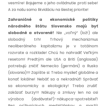
vesmíre! Bojujeme o jeho ovládnutie proti sebe!
A za našu samo likvidáciu na šiestej priorite!
Zahraničné a ekonomické politiky
národného štátu Slovensko majú byť
slobodné a otvorené!
Nie „voľný“ (lož!) ale
slobodný trh! Trhový mechanizmus
neoliberálneho kapitalizmu je v totálnom
rozvrate a rozklade! Chcú ho nahradiť Veľkým
resetom! Predtým ale USA a Briti (anglosasi)
potrebujú zničiť Nemecko (germáni) a Rusko
(slovania)!!! Zapíšte si: Treba myslieť globálne a
konať lokálne! Nebáť sa a nekradnúť! Správať
sa ekonomicky a ekologicky! Treba zrušiť
zakázať burzy!!! Nákupy a zmluvy len na osi
výrobca (dodávateľ)-nákupca-spotrebiteľ!
Bez príživníckych medzičlánkov a marží!