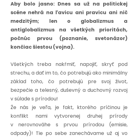
Aby bolo jasno: Dnes sa už na politickej
scéne nehrá na ľavicu ani pravicu ani nič
medzitým; len o globalizmus a
antiglobalizmus na všetkých prioritách,
počnúc prvou (poznanie, svetonázor)
končiac šiestou (vojna).
Všetkých treba nakŕmiť, napojiť, skryť pod
strechu, a dať im to, čo potrebujú ako minimálny
základ toho, čo potrebujú pre svoj život,
bezpečie a telesný, duševný a duchovný rozvoj
v súlade s prírodou!
Že nás je veľa, je fakt, ktorého príčinou je
konflikt nami vytvorenej druhej prírody
v nerovnováhe s prvou prírodou (emisie,
odpady)! Tie po sebe zanechávame už aj vo