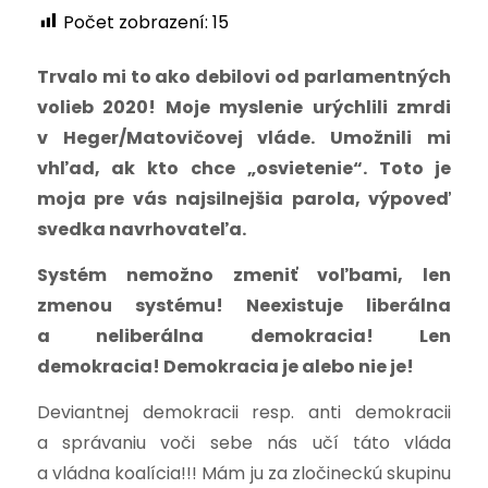
Počet zobrazení:
15
Trvalo mi to ako debilovi od parlamentných
volieb 2020!
Moje myslenie urýchlili zmrdi
v Heger/Matovičovej vláde. Umožnili mi
vhľad, ak kto chce „osvietenie“. Toto je
moja pre vás najsilnejšia parola, výpoveď
svedka navrhovateľa.
Systém nemožno zmeniť voľbami, len
zmenou systému!
Neexistuje liberálna
a neliberálna demokracia!
Len
demokracia!
Demokracia je alebo nie je!
Deviantnej demokracii resp. anti demokracii
a správaniu voči sebe nás učí táto vláda
a vládna koalícia!!! Mám ju za zločineckú skupinu