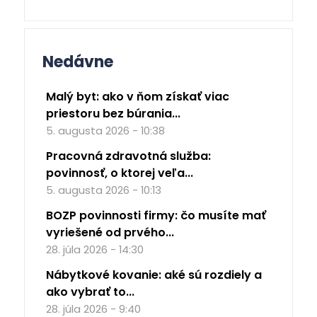
Nedávne
Malý byt: ako v ňom získať viac
priestoru bez búrania...
5. augusta 2026 - 10:38
Pracovná zdravotná služba:
povinnosť, o ktorej veľa...
5. augusta 2026 - 10:13
BOZP povinnosti firmy: čo musíte mať
vyriešené od prvého...
28. júla 2026 - 14:30
Nábytkové kovanie: aké sú rozdiely a
ako vybrať to...
28. júla 2026 - 9:40