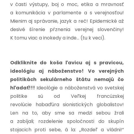
v časti výstupy, boj o moc, etika a mravnosť
a komunikácia v parlamente a s verejnosťou!
Mienim aj správanie, jazyk a reč! Epidemické až
desivé šírenie pŕznenia verejnej slovenčiny!
K tomu viac a inokedy a inde… (tu k veci).
Odkliknite do koša ľavicu aj s pravicou,
ideológiu aj náboženstvo! Vo verejných
politikách sekulárneho štátu nemajú čo
hľadať!!!
Ideológie a náboženstvá vo svetskej
politike
sú od Veľkej francúzskej
revolúcie
habaďúra sionistických globalistov!
Len na to, aby sme sa medzi sebou žrali
a zabíjali; rozdelenie spoločnosti do skupín
stojacich proti sebe, á la: „Rozdeľ a vládni!“