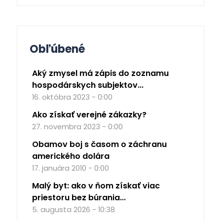
Obľúbené
Aký zmysel má zápis do zoznamu
hospodárskych subjektov...
16. októbra 2023 - 0:00
Ako získať verejné zákazky?
27. novembra 2023 - 0:00
Obamov boj s časom o záchranu
amerického dolára
17. januára 2010 - 0:00
Malý byt: ako v ňom získať viac
priestoru bez búrania...
5. augusta 2026 - 10:38