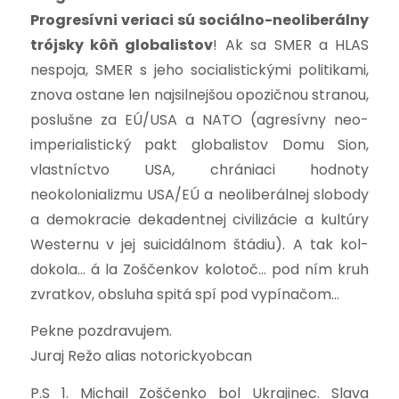
Progresívni veriaci sú sociálno-neoliberálny
trójsky kôň globalistov
! Ak sa SMER a HLAS
nespoja,
SMER s jeho socialistickými politikami,
znova ostane len najsilnejšou opozičnou stranou,
poslušne za EÚ/USA a NATO (agresívny neo-
imperialistický pakt globalistov Domu Sion,
vlastníctvo USA, chrániaci hodnoty
neokolonializmu USA/EÚ a neoliberálnej slobody
a demokracie dekadentnej civilizácie a kultúry
Westernu v jej suicidálnom štádiu).
A tak kol-
dokola… á
la Zoščenkov kolotoč… pod ním kruh
zvratkov, obsluha spitá spí pod vypínačom…
Pekne pozdravujem.
Juraj Režo alias notorickyobcan
P.S 1. Michail Zoščenko bol Ukrajinec. Slava