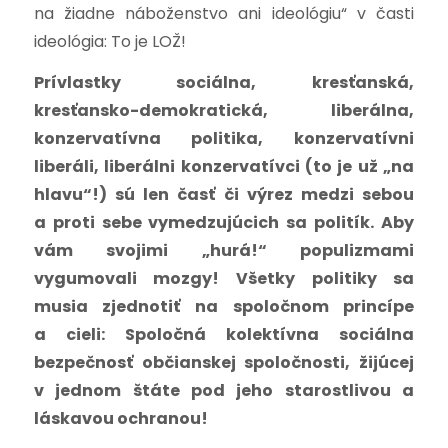
na žiadne náboženstvo ani ideológiu“ v časti
ideológia: To je LOŽ!
Prívlastky sociálna, kresťanská,
kresťansko-demokratická, liberálna,
konzervatívna politika, konzervatívni
liberáli, liberálni konzervatívci (to je už „na
hlavu“!) sú len časť či výrez medzi sebou
a proti sebe vymedzujúcich sa politík. Aby
vám svojimi „hurá!“ populizmami
vygumovali mozgy! Všetky politiky sa
musia zjednotiť na spoločnom princípe
a cieli: Spoločná kolektívna sociálna
bezpečnosť občianskej spoločnosti, žijúcej
v jednom štáte pod jeho starostlivou a
láskavou ochranou!