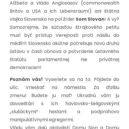
Alžbeta a vláda Anglosasov (commonwealth
Britov a USA a ich Lebensraum!) ani štátna
vlajka Slovenska na pol žrde!
Som Slovan
! A vy?
Samozrejme, že súčasťou štrajkového petitu
musí byť prístup Verejnosti proti násiliu do
médií!!! Slovensko akútne potrebuje novú druhú
ústavu v časti obnova a potvrdenie ústavného
štatútu parlamentnej nie privátnej
demokracie!!!
Poznám vás!
Vyseriete sa na to. Pôjdete do
ulíc. Vrieskať na námestia. Za ďalšiu
zmenu!
Budete ju mať! Ukradnú vám ju
davoelitári s ich havlovsko-šeligovskými
„slušáckymi“ heslami a podprahovo
manipulatívnymi egregormi.
Vládu vám dajú globalisti Domu Sion a Domu