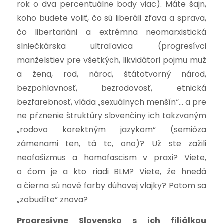
rok o dva percentuálne body viac). Máte šajn,
koho budete voliť, čo sú liberáli zľava a sprava,
čo libertariáni a extrémna neomarxistická
slniečkárska ultraľavica (progresívci
manželstiev pre všetkých, likvidátori pojmu muž
a žena, rod, národ, štátotvorný národ,
bezpohlavnosť, bezrodovosť, etnická
bezfarebnosť, vláda „sexuálnych menšín“… a pre
ne pŕznenie štruktúry slovenčiny ich takzvaným
„rodovo korektným jazykom“ (semióza
zámenami ten, tá to, ono)? Už ste zažili
neofašizmus a homofascism v praxi? Viete,
o čom je a kto riadi BLM? Viete, že hnedá
a čierna sú nové farby dúhovej vlajky? Potom sa
„zobudíte“ znova?
Progresívne Slovensko s ich filiálkou