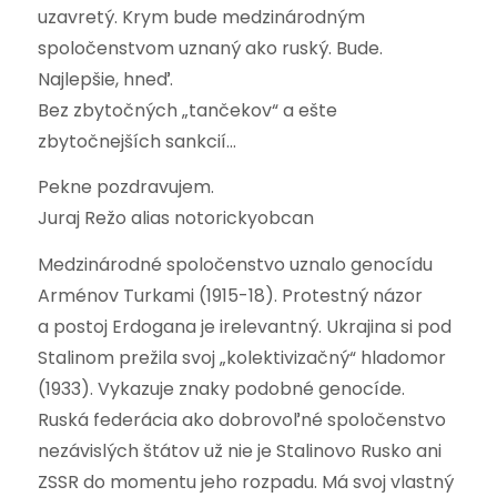
uzavretý. Krym bude medzinárodným
spoločenstvom uznaný ako ruský. Bude.
Najlepšie, hneď.
Bez zbytočných „tančekov“ a ešte
zbytočnejších sankcií…
Pekne pozdravujem.
Juraj Režo alias notorickyobcan
Medzinárodné spoločenstvo uznalo genocídu
Arménov Turkami (1915-18). Protestný názor
a postoj Erdogana je irelevantný. Ukrajina si pod
Stalinom prežila svoj „kolektivizačný“ hladomor
(1933). Vykazuje znaky podobné genocíde.
Ruská federácia ako dobrovoľné spoločenstvo
nezávislých štátov už nie je Stalinovo Rusko ani
ZSSR do momentu jeho rozpadu. Má svoj vlastný