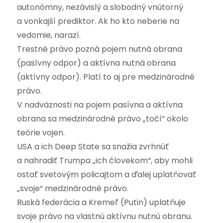
autonómny, nezávislý a slobodný vnútorný
a vonkajší prediktor. Ak ho kto neberie na
vedomie, narazí.
Trestné právo pozná pojem nutná obrana
(pasívny odpor) a aktívna nutná obrana
(aktívny odpor). Platí to aj pre medzinárodné
právo.
V nadväznosti na pojem pasívna a aktívna
obrana sa medzinárodné právo „točí“ okolo
teórie vojen.
USA a ich Deep State sa snažia zvrhnúť
a nahradiť Trumpa „ich človekom“, aby mohli
ostať svetovým policajtom a ďalej uplatňovať
„svoje“ medzinárodné právo.
Ruská federácia a Kremeľ (Putin) uplatňuje
svoje právo na vlastnú aktívnu nutnú obranu.