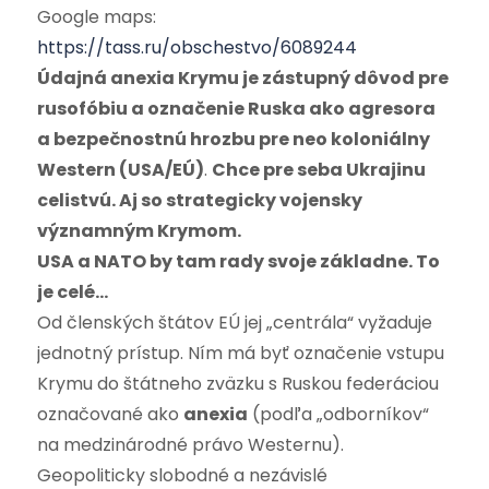
Google maps:
https://tass.ru/obschestvo/6089244
Údajná anexia Krymu je zástupný dôvod pre
rusofóbiu a označenie Ruska ako agresora
a bezpečnostnú hrozbu pre neo koloniálny
Western (USA/EÚ)
.
Chce pre seba Ukrajinu
celistvú. Aj so strategicky vojensky
významným Krymom.
USA a NATO by tam rady svoje základne. To
je celé…
Od členských štátov EÚ jej „centrála“ vyžaduje
jednotný prístup. Ním má byť označenie vstupu
Krymu do štátneho zväzku s Ruskou federáciou
označované ako
anexia
(podľa „odborníkov“
na medzinárodné právo Westernu).
Geopoliticky slobodné a nezávislé