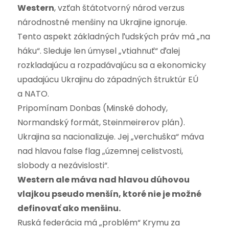
Western
, vzťah štátotvorný národ verzus
národnostné menšiny na Ukrajine ignoruje.
Tento aspekt základných ľudských práv má „na
háku“. Sleduje len úmysel „vtiahnuť“ ďalej
rozkladajúcu a rozpadávajúcu sa a ekonomicky
upadajúcu Ukrajinu do západných štruktúr EÚ
a NATO.
Pripomínam Donbas (Minské dohody,
Normandský formát, Steinmeirerov plán).
Ukrajina sa nacionalizuje. Jej „verchuška“ máva
nad hlavou false flag „územnej celistvosti,
slobody a nezávislosti“.
Western ale máva nad hlavou dúhovou
vlajkou pseudo menšín, ktoré nie je možné
definovať ako menšinu.
Ruská federácia má „problém“ Krymu za