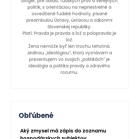
bloger, pre oblasť ľudských práv a verejných
politík, s orientáciou na nepriestrelné a
osvedčené ľudské hodnoty, písané
preambulou Ústavy, ústavou a zákonmi
Slovenskej republiky.
Platí: Pravda je pravda a lož a polopravda je
lož.
Žena nemôže byť len trochu tehotná.
Jedinou „ideológiou“, ktorú vyznávam a
prezentujem vo svojich „politikách“ je
ideológia a politika pravdy a zdravého
rozumu.
Obľúbené
Aký zmysel má zápis do zoznamu
hospodárskych subjektov...