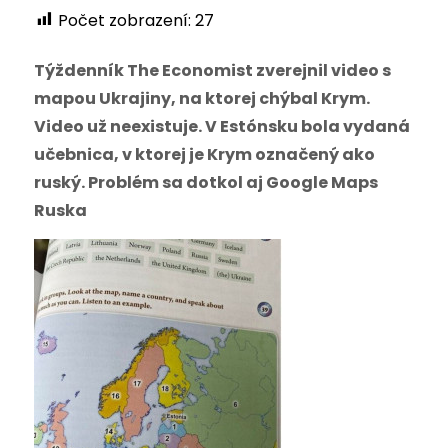
Počet zobrazení:
27
Týždenník The Economist zverejnil video s
mapou Ukrajiny, na ktorej chýbal Krym.
Video už neexistuje. V Estónsku bola vydaná
učebnica, v ktorej je Krym označený ako
ruský. Problém sa dotkol aj Google Maps
Ruska