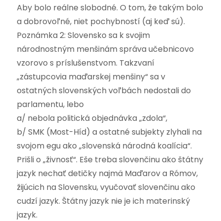
Aby bolo reálne slobodné. O tom, že takým bolo
a dobrovoľné, niet pochybností (aj keď sú).
Poznámka 2: Slovensko sa k svojim
národnostným menšinám správa učebnicovo
vzorovo s príslušenstvom. Takzvaní
„zástupcovia maďarskej menšiny“ sa v
ostatných slovenských voľbách nedostali do
parlamentu, lebo
a/ nebola politická objednávka „zdola“,
b/ SMK (Most-Híd) a ostatné subjekty zlyhali na
svojom egu ako „slovenská národná koalícia“.
Prišli o „živnosť“. Eše treba slovenčinu ako štátny
jazyk nechať detičky najmä Maďarov a Rómov,
žijúcich na Slovensku, vyučovať slovenčinu ako
cudzí jazyk. Štátny jazyk nie je ich materinský
jazyk.