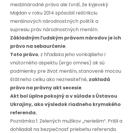
medzinárodné právo ale tvrdí, že kyjevský
Majdan v roku 2014 spôsobil reštrikciu
menšinových národnostných politík a
supresiu práv národnostných menšín.
Základným ľudským právom národov je ich
právo na sebaurčenie
.
Toto právo
, z hľadiska jeho vonkajšieho i
vnútorného aspektu (ergo omnes) ak sú
podmienky pre život menšín, stanovené mocou
štátneho celku ako neznesiteľné,
zakladá
právo na právny akt secesie
.
Akt bol úplne pokojný a v súlade s Ústavou
Ukrajiny, ako výsledok riadneho krymského
referenda.
Poznámka 1: Zelených mužikov „neriešim“. Prišli a
dohliadali na bezpečnosť priebehu referenda.