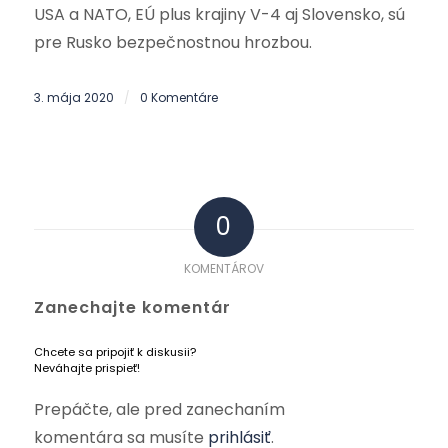
USA a NATO, EÚ plus krajiny V-4 aj Slovensko, sú
pre Rusko bezpečnostnou hrozbou.
3. mája 2020
0 Komentáre
/
0
KOMENTÁROV
Zanechajte komentár
Chcete sa pripojiť k diskusii?
Neváhajte prispieť!
Prepáčte, ale pred zanechaním
komentára sa musíte
prihlásiť
.