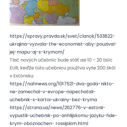
https://spravy.pravda.sk/svet/clanok/533822-
ukrajina-vyzvala-the-economist-aby-pouzival-
jej-mapu-aj-s-krymom/
Tlač nových učebníc bude stáť asi 10 – 20 tisíc
EUR, keďže túto učebnicu používa vyše 200 škôl
v Estónsku:
https://nahnews.org/1017521-dva-goda-nikto-
ne-zamechal-v-evrope-napechatali-
uchebnik-s-kartoi-ukrainy-bez-kryma
https://strana.ua/news/262776-v-estonii-
vypustili-uchebnik-po-anhlijskomu-jazyku-hde-
krym-oboznachen- rossijskim.html