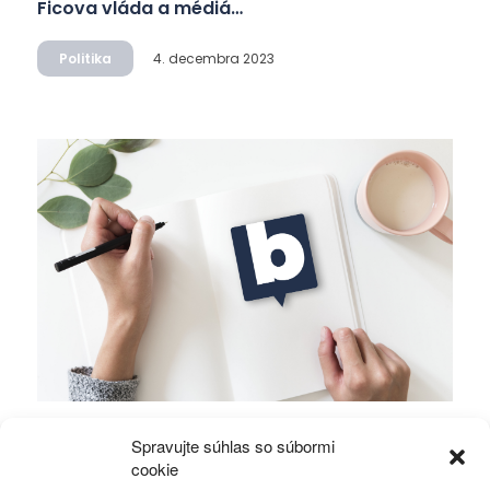
Ficova vláda a médiá…
Politika
4. decembra 2023
Mierové rozhovory vedú Zalužný s
Spravujte súhlas so súbormi
Gerasimovom?
cookie