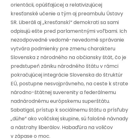
orientácii, opúšťajúcej a relativizujúcej
kresťanské učenie a tým aj preambulu Ústavy
SR. Liberáli aj „kresťanskí“ demokrati sa sami
odpisujú ešte pred parlamentnými voľbami. Ich
nezodpovedné vedomé-nevedomé správanie
vytvára podmienky pre zmenu charakteru
Slovenska z národného na občiansky štát, čo je
predstupeň zániku národného štátu v rámci
pokračujúcej integrácie Slovenska do štruktúr
EÚ, postupne nesvojprávneho, na ceste k strate
národno-štátnej suverenity a federálnemu
nadnárodnému európskemu superštátu.
Sabatigal, prístup k sociálnemu štátu a prísľuby
„dúhe“ ako voličskej skupine, sú falošné návnady
a nástrahy liberálov. Habaďúra na voličov
v zápase o moc.