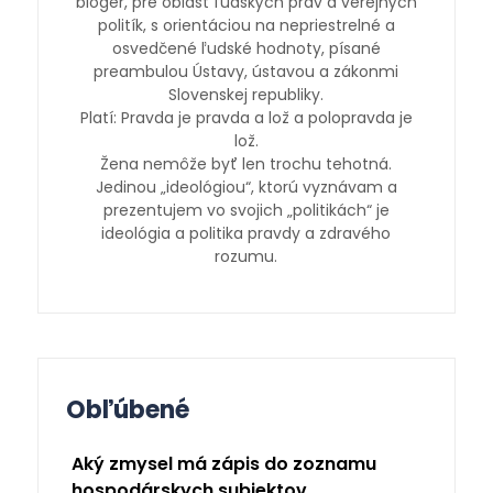
bloger, pre oblasť ľudských práv a verejných
politík, s orientáciou na nepriestrelné a
osvedčené ľudské hodnoty, písané
preambulou Ústavy, ústavou a zákonmi
Slovenskej republiky.
Platí: Pravda je pravda a lož a polopravda je
lož.
Žena nemôže byť len trochu tehotná.
Jedinou „ideológiou“, ktorú vyznávam a
prezentujem vo svojich „politikách“ je
ideológia a politika pravdy a zdravého
rozumu.
Obľúbené
Aký zmysel má zápis do zoznamu
hospodárskych subjektov...