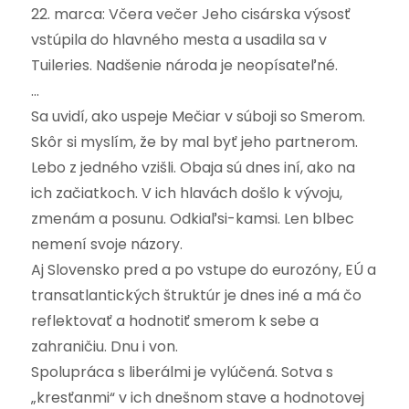
22. marca: Včera večer Jeho cisárska výsosť
vstúpila do hlavného mesta a usadila sa v
Tuileries. Nadšenie národa je neopísateľné.
…
Sa uvidí, ako uspeje Mečiar v súboji so Smerom.
Skôr si myslím, že by mal byť jeho partnerom.
Lebo z jedného vzišli. Obaja sú dnes iní, ako na
ich začiatkoch. V ich hlavách došlo k vývoju,
zmenám a posunu. Odkiaľsi-kamsi. Len blbec
nemení svoje názory.
Aj Slovensko pred a po vstupe do eurozóny, EÚ a
transatlantických štruktúr je dnes iné a má čo
reflektovať a hodnotiť smerom k sebe a
zahraničiu. Dnu i von.
Spolupráca s liberálmi je vylúčená. Sotva s
„kresťanmi“ v ich dnešnom stave a hodnotovej