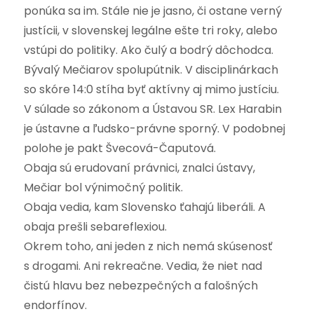
ponúka sa im. Stále nie je jasno, či ostane verný
justícii, v slovenskej legálne ešte tri roky, alebo
vstúpi do politiky. Ako čulý a bodrý dôchodca.
Bývalý Mečiarov spolupútnik. V disciplinárkach
so skóre 14:0 stíha byť aktívny aj mimo justíciu.
V súlade so zákonom a Ústavou SR. Lex Harabin
je ústavne a ľudsko-právne sporný. V podobnej
polohe je pakt Švecová-Čaputová.
Obaja sú erudovaní právnici, znalci ústavy,
Mečiar bol výnimočný politik.
Obaja vedia, kam Slovensko ťahajú liberáli. A
obaja prešli sebareflexiou.
Okrem toho, ani jeden z nich nemá skúsenosť
s drogami. Ani rekreačne. Vedia, že niet nad
čistú hlavu bez nebezpečných a falošných
endorfínov.