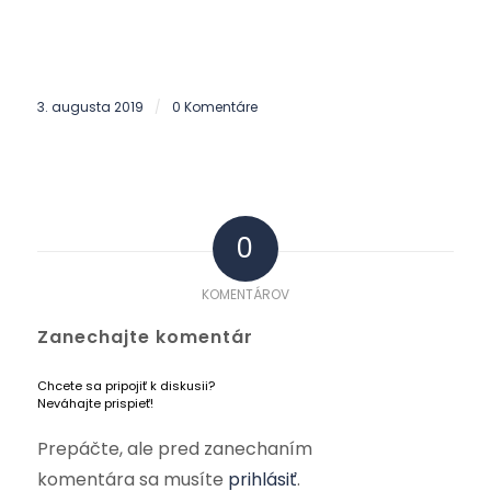
3. augusta 2019
0 Komentáre
/
0
KOMENTÁROV
Zanechajte komentár
Chcete sa pripojiť k diskusii?
Neváhajte prispieť!
Prepáčte, ale pred zanechaním
komentára sa musíte
prihlásiť
.