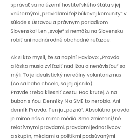
správať sa na území hostiteľského štátu s jej
vnútornými „pravidlami fejzbúkovej komunity“ v
súlade s Ústavou a právnym poriadkom
Slovenska! Len „svoje“ si nemôžu na Slovensku
robiť ani nadnárodné obchodné reťazce.
…
Ak si kto myslí, že sa naplní Havlovo: „Pravda
a láska musia zvíťaziť nad lžou a nenávisťou“ sa
mýli. To je idealistický nereálny voluntarizmus
(čo sa babe chcelo, sa jej aj snilo).
Pravde treba kliesniť cestu. Hoc krutej. A na
bubon s ňou. Denníky N a SME to nerobia. Ani
denník Pravda. Ten ju „pozná“. Absolútna pravda
je mimo nás a mimo médiá. Sme zmietaní/né
relatívnymi pravdami, pravdami jednotlivcov
a skupín, médiami a politikmi podsúvanými