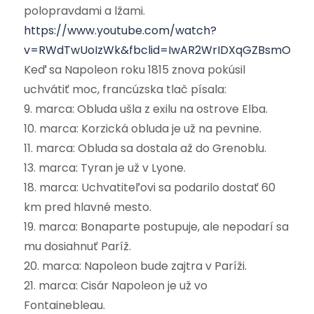
polopravdami a lžami.
https://www.youtube.com/watch?
v=RWdTwUoIzWk&fbclid=IwAR2WrIDXqGZBsmOhHJ2
Keď sa Napoleon roku 1815 znova pokúsil
uchvátiť moc, francúzska tlač písala:
9. marca: Obluda ušla z exilu na ostrove Elba.
10. marca: Korzická obluda je už na pevnine.
11. marca: Obluda sa dostala až do Grenoblu.
13. marca: Tyran je už v Lyone.
18. marca: Uchvatiteľovi sa podarilo dostať 60
km pred hlavné mesto.
19. marca: Bonaparte postupuje, ale nepodarí sa
mu dosiahnuť Paríž.
20. marca: Napoleon bude zajtra v Paríži.
21. marca: Cisár Napoleon je už vo
Fontainebleau.