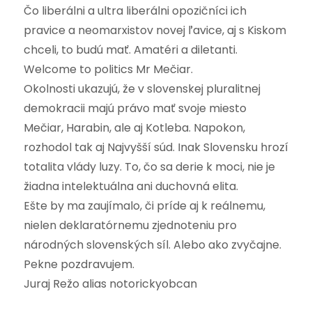
Čo liberálni a ultra liberálni opozičníci ich
pravice a neomarxistov novej ľavice, aj s Kiskom
chceli, to budú mať. Amatéri a diletanti.
Welcome to politics Mr Mečiar.
Okolnosti ukazujú, že v slovenskej pluralitnej
demokracii majú právo mať svoje miesto
Mečiar, Harabin, ale aj Kotleba. Napokon,
rozhodol tak aj Najvyšší súd. Inak Slovensku hrozí
totalita vlády luzy. To, čo sa derie k moci, nie je
žiadna intelektuálna ani duchovná elita.
Ešte by ma zaujímalo, či príde aj k reálnemu,
nielen deklaratórnemu zjednoteniu pro
národných slovenských síl. Alebo ako zvyčajne.
Pekne pozdravujem.
Juraj Režo alias notorickyobcan