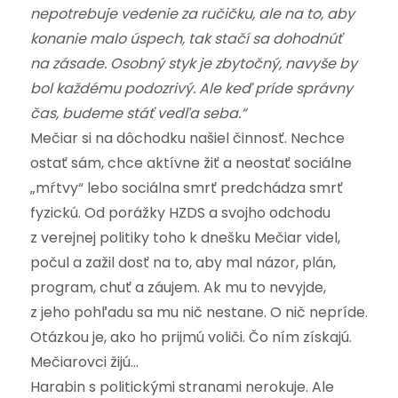
nepotrebuje vedenie za ručičku, ale na to, aby
konanie malo úspech, tak stačí sa dohodnúť
na zásade. Osobný styk je zbytočný, navyše by
bol každému podozrivý. Ale keď príde správny
čas, budeme stáť vedľa seba.“
Mečiar si na dôchodku našiel činnosť. Nechce
ostať sám, chce aktívne žiť a neostať sociálne
„mŕtvy“ lebo sociálna smrť predchádza smrť
fyzickú. Od porážky HZDS a svojho odchodu
z verejnej politiky toho k dnešku Mečiar videl,
počul a zažil dosť na to, aby mal názor, plán,
program, chuť a záujem. Ak mu to nevyjde,
z jeho pohľadu sa mu nič nestane. O nič nepríde.
Otázkou je, ako ho prijmú voliči. Čo ním získajú.
Mečiarovci žijú…
Harabin s politickými stranami nerokuje. Ale