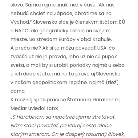
slovo. Samozrejme, inak, než v čase „Ak nás
nebudú chcieť na Západe, obrátime sa na
Východ.“ Slovensko síce je členským štátom EÚ
a NATO, ale geograficky ostalo na svojom
mieste. So stredom Európy v obci Krahule.
A prečo nie? Ak si to môžu povedať USA, čo
zväčša už nie je pravda, lebo už nie sú pupok
sveta, a mali by si urobiť poriadky najmä u seba
a ich deep state, má na to právo aj Slovensko
v našom geopolitickom regióne. Najmä (tiež)
doma.
K možnej spolupráci so Štefanom Harabinom,
Mečiar uviedol toto:
„S Harabinom sa nepotrebujeme stretávať.
Nám stačí povedať, po ktorej ceste alebo
ktorým smerom. On je dospelý rozumný človek,