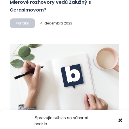
Mierové rozhovory vedú Zalužný s
Gerasimovom?
Politika
4. decembra 2023
Spravujte súhlas so súbormi
Ficova vláda a médiá…
cookie