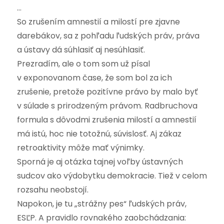
…
So zrušením amnestií a milostí pre zjavne
darebákov, sa z pohľadu ľudských práv, práva
a ústavy dá súhlasiť aj nesúhlasiť.
Prezradím, ale o tom som už písal
v exponovanom čase, že som bol za ich
zrušenie, pretože pozitívne právo by malo byť
v súlade s prirodzeným právom. Radbruchova
formula s dôvodmi zrušenia milostí a amnestií
má istú, hoc nie totožnú, súvislosť. Aj zákaz
retroaktivity môže mať výnimky.
Sporná je aj otázka tajnej voľby ústavných
sudcov ako výdobytku demokracie. Tiež v celom
rozsahu neobstojí.
Napokon, je tu „strážny pes“ ľudských práv,
ESĽP. A pravidlo rovnakého zaobchádzania: