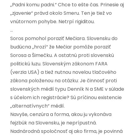
„Padni komu padni.“ Chce to ešte čas. Prinesie aj
„zjavenie“ právd okolo Smeru. Ten je tiež vo
vnútornom pohybe. Netrpí rigiditou.
…
Soros pomohol poraziť Mečiara. Slovensku do
budúcna „hrozí“ že Mečiar pomôže poraziť
Sorosa a Šimečku. A ostatnú proti slovenskú
politickú luzu. Slovenským zákonom FARA
(verzia USA) a tiež nutnou novelou tlačového
zákona položenou na otázku: Je činnosť proti
slovenských médií typu Denník N a SME v súlade
s účelom ich registrácie? Sú príčinou existencie
„alternatívnych“ médií.
Navyše, cenzúra a forma, akou ju vykonáva
fejzbúk na Slovensku, je neprípustná.
Nadnárodná spoločnosť aj ako firma, je povinná