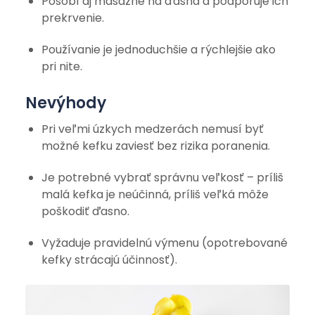
Pôsobí aj masážne na ďasná a podporuje ich
prekrvenie.
Používanie je jednoduchšie a rýchlejšie ako
pri nite.
Nevýhody
Pri veľmi úzkych medzerách nemusí byť
možné kefku zaviesť bez rizika poranenia.
Je potrebné vybrať správnu veľkosť – príliš
malá kefka je neúčinná, príliš veľká môže
poškodiť ďasno.
Vyžaduje pravidelnú výmenu (opotrebované
kefky strácajú účinnosť).