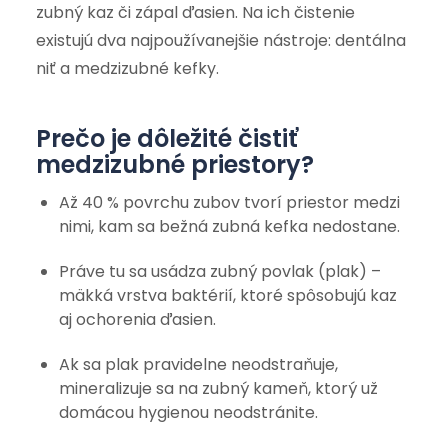
zubný kaz či zápal ďasien. Na ich čistenie
existujú dva najpoužívanejšie nástroje: dentálna
niť a medzizubné kefky.
Prečo je dôležité čistiť
medzizubné priestory?
Až 40 % povrchu zubov tvorí priestor medzi
nimi, kam sa bežná zubná kefka nedostane.
Práve tu sa usádza zubný povlak (plak) –
mäkká vrstva baktérií, ktoré spôsobujú kaz
aj ochorenia ďasien.
Ak sa plak pravidelne neodstraňuje,
mineralizuje sa na zubný kameň, ktorý už
domácou hygienou neodstránite.