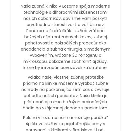
Naša zubná klinika v Lozorne spája moderné
technológie s dlhoročnými skúsenosťami
našich odborníkov, aby sme vám poskytli
prvotriednu starostlivosť o váš úsmev.
Ponúkame širokú škálu služieb vrátane
bežných ošetrení zubných kazov, zubnej
pohotovosti a pokročilých procedúr ako
endodoncia a zubná chirurgia. S moderným
vybavením, vrátane 3D röntgenu a
mikroskopu, dokážeme zachrániť aj zuby,
ktoré by iní zubári považovali za stratené.
Vďaka našej vlastnej zubnej protetike
priamo na klinike môžeme vyrábať zubné
náhrady na počkanie, čo šetrí čas a zvyšuje
pohodlie našich pacientov. Naša klinika je
prístupná aj mimo bežných ordinačných
hodín po vzájomnej dohode s pacientom.
Poloha v Lozorne nám umožňuje ponúkať
špičkové služby za prijateľnejšie ceny v
porovnaní s klinikami v Bratislave. U nás