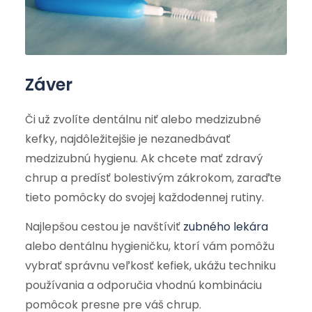
Záver
Či už zvolíte dentálnu niť alebo medzizubné
kefky, najdôležitejšie je nezanedbávať
medzizubnú hygienu. Ak chcete mať zdravý
chrup a predísť bolestivým zákrokom, zaraďte
tieto pomôcky do svojej každodennej rutiny.
Najlepšou cestou je navštíviť
zubného lekára
alebo dentálnu hygieničku, ktorí vám pomôžu
vybrať správnu veľkosť kefiek, ukážu techniku
používania a odporučia vhodnú kombináciu
pomôcok presne pre váš chrup.