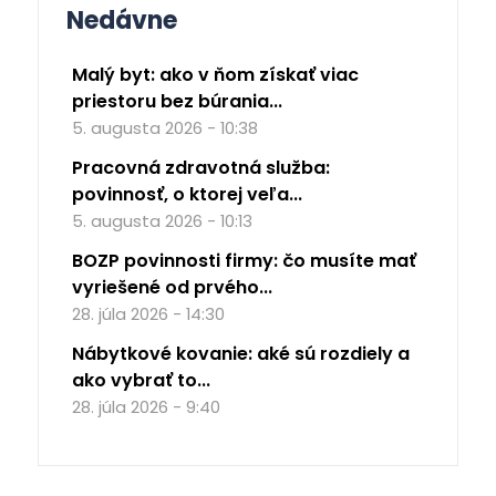
Nedávne
Malý byt: ako v ňom získať viac
priestoru bez búrania...
5. augusta 2026 - 10:38
Pracovná zdravotná služba:
povinnosť, o ktorej veľa...
5. augusta 2026 - 10:13
BOZP povinnosti firmy: čo musíte mať
vyriešené od prvého...
28. júla 2026 - 14:30
Nábytkové kovanie: aké sú rozdiely a
ako vybrať to...
28. júla 2026 - 9:40