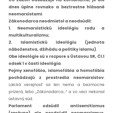
dnes úplne rovnako a beztrestne hlásané
neomarxistami
.
Zákonodarca neodmietol a neodsúdil:
1. Neomarxistickú ideológiu rodu a
multikulturalizmu;
2. Islamistickú ideológiu (jednota
náboženstva, džihádu a politiky islamu)
.
Obe ideológie sú v rozpore s Ústavou SR, Čl.1
odsek 1 v časti ideológia
.
Pojmy xenofóbia, islamofóbia a homofóbia
pochádzajú z prostredia neomarxistov
.
Laická verejnosť sa len nemo a bezmocne
prizerá, lebo „Zákonodarca…“ a vo veci nekonal
ústavný súd.
Parlament odsúdil antisemitizmus
(správne) ale neodsúdil neomarxizmus.