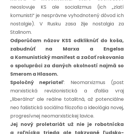
neoslovuje KS ale socializmus (ich „zlatí
komunisti“ je nesprávne vyhodnotený dôvod ich
nostalgie). V Rusku zasa žije nostalgia za
Stalinom.
Odporúčam názov KSS odkliknúť do koša,
zabudnúť na Marxa a Engelsa
a Komunistický manifest a začať rokovania
o spolupráci za daných okolností najmä so
Smerom a Hlasom.
Spoločný nepriateľ
: Neomarxizmus (post
marxistická revizionistická a ďalšia vraj
„liberálna“ ale reálne totalitná, až potenciálne
neo fašistická sociálna filozofia a ideológia novej,
progresívnej neomarxistickej lavice.
Jej nový proletariát už nie je robotnícka
a roľnícka trieda ale takzvané ľudsko-