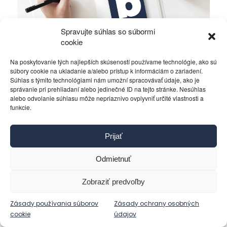
Spravujte súhlas so súbormi
cookie
Na poskytovanie tých najlepších skúseností používame technológie, ako sú
súbory cookie na ukladanie a/alebo prístup k informáciám o zariadení.
Súhlas s týmito technológiami nám umožní spracovávať údaje, ako je
Bude v Kyjeve druhý Majdan?
správanie pri prehliadaní alebo jedinečné ID na tejto stránke. Nesúhlas
alebo odvolanie súhlasu môže nepriaznivo ovplyvniť určité vlastnosti a
funkcie.
Politika
5. decembra 2023
Prijať
Odmietnuť
Zobraziť predvoľby
Zásady používania súborov
Zásady ochrany osobných
cookie
údajov