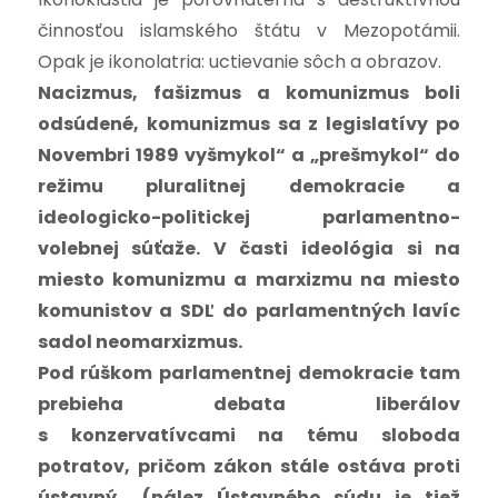
činnosťou islamského štátu v Mezopotámii.
Opak je ikonolatria: uctievanie sôch a obrazov.
Nacizmus, fašizmus a komunizmus boli
odsúdené, komunizmus sa z legislatívy po
Novembri 1989 vyšmykol“ a „prešmykol“ do
režimu pluralitnej demokracie a
ideologicko-politickej parlamentno-
volebnej súťaže. V časti ideológia si na
miesto komunizmu a marxizmu na miesto
komunistov a SDĽ do parlamentných lavíc
sadol neomarxizmus.
Pod rúškom parlamentnej demokracie tam
prebieha debata liberálov
s konzervatívcami na tému sloboda
potratov, pričom zákon stále ostáva proti
ústavný.
..
(nález Ústavného súdu je tiež