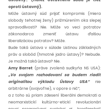
oproti ústavný).
Môže ústavný súd prijať kompromis (miera
slobody tehotnej ženy) prižmúrením oka slepej
spravodlivosti? Nie. Môže vo veci potratov
zákonodarca zmeniť ústavu ďalšou
liberalizáciou potratov? Môže.
Bude taká ústava v súlade Listinou základných
práv a slobôd (hmotné jadro ústavy)? Nebude.
Je možná taká ústava? Nie.
Amy Barret
(práve zvolená sudkyňa NS USA):
„Vo svojom rozhodovaní sa budem riadiť
originalitou výkladu Ústavy USA“
nie
arbitrárne (svojvoľne), v opore o nič“;
a z toho sú priam zdesení liberálni demokrati a
neomarxistickí kultúrno-etickí revolucionári
novej progresívnej svetskej aj „kresťanskej“