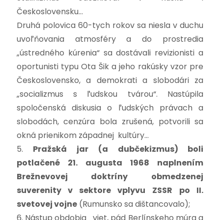
Československu…
Druhá polovica 60-tych rokov sa niesla v duchu
uvoľňovania atmosféry a do prostredia
„ústredného kúrenia“ sa dostávali revizionisti a
oportunisti typu Ota Šik a jeho rakúsky vzor pre
Československo, a demokrati a slobodári za
„socializmus s ľudskou tvárou“. Nastúpila
spoločenská diskusia o ľudských právach a
slobodách, cenzúra bola zrušená, potvorili sa
okná prienikom západnej kultúry…
5.
Pražská jar
(a dubčekizmus) boli
potlačené 21. augusta 1968 naplnením
Brežnevovej doktríny obmedzenej
suverenity v sektore vplyvu ZSSR
po II.
svetovej vojne
(Rumunsko sa dištancovalo);
6. Nástup obdobia viet, pád Berlínskeho múra a