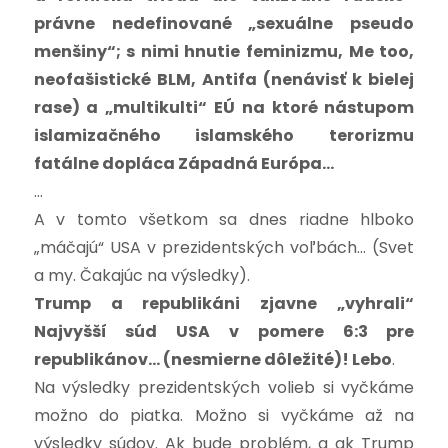
právne nedefinované „sexuálne pseudo
menšiny“; s nimi hnutie feminizmu, Me too,
neofašistické BLM, Antifa (nenávisť k bielej
rase) a „multikulti“ EÚ na ktoré nástupom
islamizačného islamského terorizmu
fatálne dopláca Západná Európa…
…
A v tomto všetkom sa dnes riadne hlboko
„máčajú“ USA v prezidentských voľbách… (Svet
a my. Čakajúc na výsledky).
Trump a republikáni zjavne „vyhrali“
Najvyšší súd USA v pomere 6:3 pre
republikánov… (nesmierne dôležité)! Lebo
.
Na výsledky prezidentských volieb si vyčkáme
možno do piatka. Možno si vyčkáme až na
výsledky súdov. Ak bude problém, a ak Trump