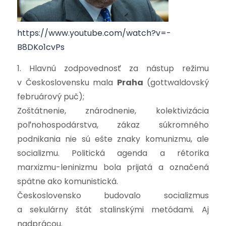
https://www.youtube.com/watch?v=-
B8DKo1cvPs
1. Hlavnú zodpovednosť za nástup režimu
v Československu mala
Praha
(gottwaldovský
februárový puč);
Zoštátnenie, znárodnenie, kolektivizácia
poľnohospodárstva, zákaz súkromného
podnikania nie sú ešte znaky komunizmu, ale
socializmu. Politická agenda a rétorika
marxizmu-leninizmu bola prijatá a označená
spätne ako komunistická.
Československo budovalo socializmus
a sekulárny štát stalinskými metódami. Aj
nadprácou.