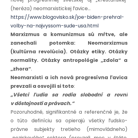
(heréza) neomarxistickej ľavice…
https://www.blogovisko.sk/joe-biden-prehral-
volby-na-najvyssom-sude-usa.html
Marxizmus a komunizmus sú mŕtve, ale
zanechali potomka: Neomarxizmus
(kultúrna revolúcia).
Otázky etiky. Otázky
normality. Otázky antropológie „zdola“ a
„zhora“
.
Neomarxisti a ich nová progresívna ľavica
prevzali a osvojili si toto
:
„Všetci ľudia sa rodia slobodní a rovní
v dôstojnosti a právach.“
Pozoruhodné, signifikantné a referenčné je, že
o túto definíciu sa opierajú všetky ľudsko-
právne subjekty tretieho (mimovládneho)
„neziskového“ sektora (prevzali moc v štáte,