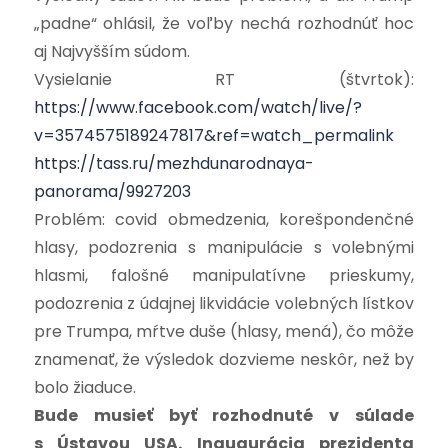
„padne“ ohlásil, že voľby nechá rozhodnúť hoc
aj Najvyšším súdom.
Vysielanie RT (štvrtok):
https://www.facebook.com/watch/live/?
v=3574575189247817&ref=watch_permalink
https://tass.ru/mezhdunarodnaya-
panorama/9927203
Problém: covid obmedzenia, korešpondenčné
hlasy, podozrenia s manipulácie s volebnými
hlasmi, falošné manipulatívne prieskumy,
podozrenia z údajnej likvidácie volebných lístkov
pre Trumpa, mŕtve duše (hlasy, mená), čo môže
znamenať, že výsledok dozvieme neskôr, než by
bolo žiaduce.
Bude musieť byť rozhodnuté v súlade
s Ústavou USA. Inaugurácia prezidenta