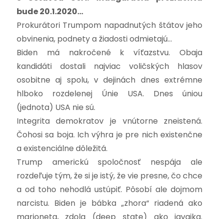
bude 20.1.2020…
Prokurátori Trumpom napadnutých štátov jeho
obvinenia, podnety a žiadosti odmietajú…
Biden má nakročené k víťazstvu. Obaja
kandidáti dostali najviac voličských hlasov
osobitne aj spolu, v dejinách dnes extrémne
hlboko rozdelenej Únie USA. Dnes úniou
(jednota) USA nie sú.
Integrita demokratov je vnútorne zneistená.
Čohosi sa boja. Ich výhra je pre nich existenčne
a existenciálne dôležitá.
Trump americkú spoločnosť nespája ale
rozdeľuje tým, že si je istý, že vie presne, čo chce
a od toho nehodlá ustúpiť. Pôsobí ale dojmom
narcistu. Biden je bábka „zhora“ riadená ako
marioneta, zdola (deep state) ako javajka.