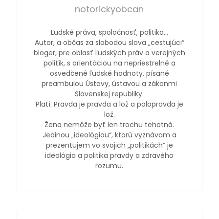
notorickyobcan
Ľudské práva, spoločnosť, politika…
Autor, a občas za slobodou slova „cestujúci“
bloger, pre oblasť ľudských práv a verejných
politík, s orientáciou na nepriestrelné a
osvedčené ľudské hodnoty, písané
preambulou Ústavy, ústavou a zákonmi
Slovenskej republiky.
Platí: Pravda je pravda a lož a polopravda je
lož.
Žena nemôže byť len trochu tehotná.
Jedinou „ideológiou“, ktorú vyznávam a
prezentujem vo svojich „politikách“ je
ideológia a politika pravdy a zdravého
rozumu.