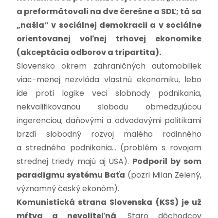
a preformátovali na dve čerešne a SDĽ; tá sa
„našla“ v sociálnej demokracii a v sociálne
orientovanej voľnej trhovej ekonomike
(akceptácia odborov a tripartita).
Slovensko okrem zahraničných automobiliek
viac-menej nezvláda vlastnú ekonomiku, lebo
ide proti logike veci slobnody podnikania,
nekvalifikovanou slobodu obmedzujúcou
ingerenciou; daňovými a odvodovými politikami
brzdí slobodný rozvoj malého rodinného
a stredného podnikania… (problém s rovojom
strednej triedy majú aj USA).
Podporil by som
paradigmu systému Baťa
(pozri Milan Zelený,
významný český ekonóm).
Komunistická strana Slovenska (KSS) je už
mŕtva a nevoliteľná
. Staro dôchodcov