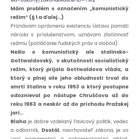
Mám problém s označením „komunistický
režim“ (§ 1 a ďalej…)
.
Priznávam oprávnenú existenciu Ústavu pamäti
národa s príslušenstvom, uznávam zločinnosť
režimu (potláčanie ľudských práv a slobôd).
Nešlo o komunistický ale stalinsko-
Gottwaldovský, v skutočnosti socialistický
režim, ktorý prijala Gottwaldova vláda, a
ktorý v plnej sile jeho obludnosti trval do
smrti Stalina v roku 1953 a ktorý postupne
odoznieval po nástupe Chruščova až do
roku 1963 a neskôr až do príchodu Pražskej
jari…
Blaha
je dobre vzdelaný ľavicový politik, vedec
a odborník,
Dostál
, navrhovateľ zákona, je vo
veci negramotný a nekompetentný niktoš,