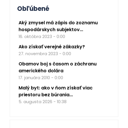
Obľúbené
Aký zmysel má zápis do zoznamu
hospodárskych subjektov...
16. októbra 2023 - 0:00
Ako získať verejné zákazky?
27. novembra 2023 - 0:00
Obamov boj s časom o záchranu
amerického dolára
17. januára 2010 - 0:00
Malý byt: ako v ňom získať viac
priestoru bez búrania...
5. augusta 2026 - 10:38