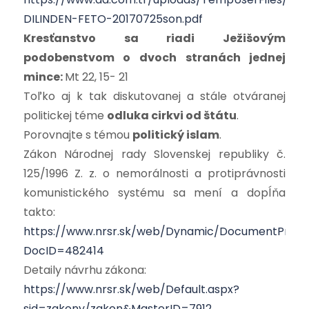
DILINDEN-FETO-20170725son.pdf
Kresťanstvo sa riadi Ježišovým
podobenstvom o dvoch stranách jednej
mince:
Mt 22, 15- 21
Toľko aj k tak diskutovanej a stále otváranej
politickej téme
odluka cirkvi od štátu
.
Porovnajte s témou
politický islam
.
Zákon Národnej rady Slovenskej republiky č.
125/1996 Z. z. o nemorálnosti a protiprávnosti
komunistického systému sa mení a dopĺňa
takto:
https://www.nrsr.sk/web/Dynamic/DocumentPrevi
DocID=482414
Detaily návrhu zákona:
https://www.nrsr.sk/web/Default.aspx?
sid=zakony/zakon&MasterID=7912