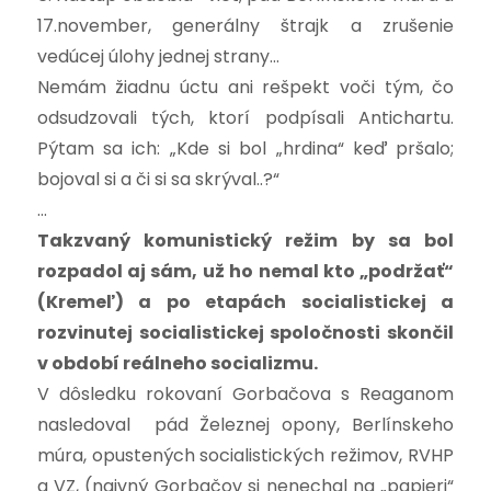
17.november, generálny štrajk a zrušenie
vedúcej úlohy jednej strany…
Nemám žiadnu úctu ani rešpekt voči tým, čo
odsudzovali tých, ktorí podpísali Antichartu.
Pýtam sa ich: „Kde si bol „hrdina“ keď pršalo;
bojoval si a či si sa skrýval..?“
…
Takzvaný komunistický režim by sa bol
rozpadol aj sám, už ho nemal kto „podržať“
(Kremeľ) a po etapách socialistickej a
rozvinutej socialistickej spoločnosti skončil
v období reálneho socializmu.
V dôsledku rokovaní Gorbačova s Reaganom
nasledoval pád Železnej opony, Berlínskeho
múra, opustených socialistických režimov, RVHP
a VZ, (naivný Gorbačov si nenechal na „papieri“