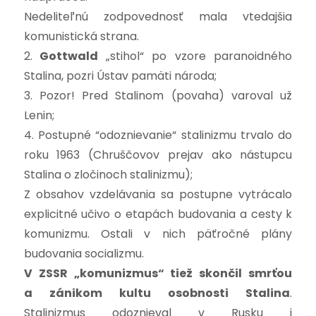
Nedeliteľnú zodpovednosť mala vtedajšia
komunistická strana.
2.
Gottwald
„stihol“ po vzore paranoidného
Stalina, pozri Ústav pamäti národa;
3. Pozor! Pred Stalinom (povaha) varoval už
Lenin;
4. Postupné “odoznievanie“ stalinizmu trvalo do
roku 1963 (Chruščovov prejav ako nástupcu
Stalina o zločinoch stalinizmu);
Z obsahov vzdelávania sa postupne vytrácalo
explicitné učivo o etapách budovania a cesty k
komunizmu. Ostali v nich päťročné plány
budovania socializmu.
V ZSSR „komunizmus“ tiež skončil smrťou
a zánikom kultu osobnosti Stalina
.
Stalinizmus odoznieval v Rusku i