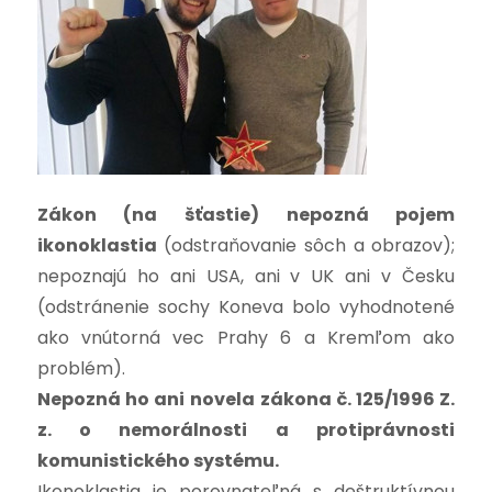
Zákon (na šťastie) nepozná pojem
ikonoklastia
(odstraňovanie sôch a obrazov);
nepoznajú ho ani USA, ani v UK ani v Česku
(odstránenie sochy Koneva bolo vyhodnotené
ako vnútorná vec Prahy 6 a Kremľom ako
problém).
Nepozná ho ani
novela zákona č. 125/1996 Z.
z. o nemorálnosti a protiprávnosti
komunistického systému.
Ikonoklastia je porovnateľná s deštruktívnou