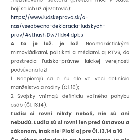
bojí sa ich už aj Matovič):
https://www.ludskeprava.sk/o-
nas/vseobecna-deklaracia-ludskych-
prav/#sthash.Dw7fldx4.dpbs
A to je lož. je lož
. Neomarxistickými
mimovládkami, politikmi a médiami, aj RTVS, do
prostredia ľudsko-právne laickej verejnosti
podsúvaná lož!
1. Neopierajú sa o ňu ale vo veci definície
manželstva a rodiny (Čl. 16);
2.
Svojsky vnímajú definíciu voľného pohybu
osôb (Čl. 13,14).
Ľudia si rovní nikdy neboli, nie sú ani
nebudú. Ľudia sú si rovní len pred ústavou a
zákonom, inak nie
!
Platí aj pre Čl. 13,14 a 16
.
Čo zákon odsudzuje na komunizme, je ale