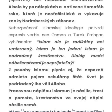
A bolo by po nálepkách a anticene Homofób
roka, ktorá je neofašistická a vykazuje
znaky Norimberských zákonov
.
Nebezpečnosť islamskej ideológie potvrdil
expresis verbis neo Osman a Turek Erdogan
vyhlásením:
“Islam nie je radikálny ani
umiernený, islam je len jeden! Islam je
nadradený kresťanstvu. Dialóg medzi
náboženstvami je neprijateľný!
Z povahy islamu plynie aj, že nepozná
odmieta pojem sekulárny štát. Svet je
podriadený iba vôli Allaha
.
Pracovnou náplňou islamun je násilie, trest
a pomsta, kresťanstvo vo svojej náplni
násilie nemá.
https://www.aa.com.tr/uploads/TempUserFiles/hab