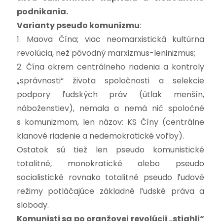
podnikania.
Varianty pseudo komunizmu
:
1. Maova Čína; viac neomarxistická kultúrna
revolúcia, než pôvodný marxizmus-leninizmus;
2. Čína okrem centrálneho riadenia a kontroly
„správnosti“ života spoločnosti a selekcie
podpory ľudských práv (útlak menšín,
náboženstiev), nemala a nemá nič spoločné
s komunizmom, len názov: KS Číny (centrálne
klanové riadenie a nedemokratické voľby).
Ostatok sú tiež len pseudo komunistické
totalitné, monokratické alebo pseudo
socialistické rovnako totalitné pseudo ľudové
režimy potláčajúce základné ľudské práva a
slobody.
Komunisti sa po oranžovej revolúcii „stiahli“