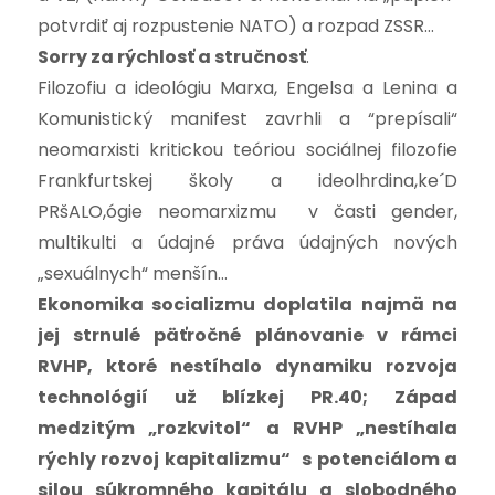
potvrdiť aj rozpustenie NATO) a rozpad ZSSR…
Sorry za rýchlosť a stručnosť
.
Filozofiu a ideológiu Marxa, Engelsa a Lenina a
Komunistický manifest zavrhli a “prepísali“
neomarxisti kritickou teóriou sociálnej filozofie
Frankfurtskej školy a ideolhrdina,ke´D
PRšALO,ógie neomarxizmu v časti gender,
multikulti a údajné práva údajných nových
„sexuálnych“ menšín…
Ekonomika socializmu doplatila najmä na
jej strnulé päťročné plánovanie v rámci
RVHP, ktoré nestíhalo dynamiku rozvoja
technológií už blízkej PR.40; Západ
medzitým „rozkvitol“
a RVHP „nestíhala
rýchly rozvoj kapitalizmu“ s potenciálom a
silou súkromného kapitálu a slobodného