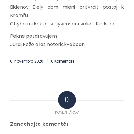
Bidenov Biely dom mieni pritvrdiť postoj k
Kremľu.
Chýba mi krik o ovplyvňovaní volieb Ruskom.
Pekne pozdravujem.
Juraj Režo alias notorickyobcan
6. novembra 2020
0 Komentáre
/
0
KOMENTÁROV
Zanechajte komentár