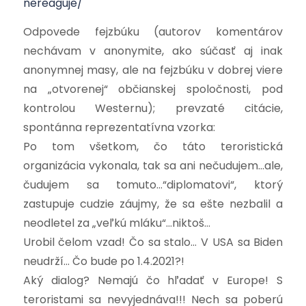
nereaguje/
Odpovede fejzbúku (autorov komentárov
nechávam v anonymite, ako súčasť aj inak
anonymnej masy, ale na fejzbúku v dobrej viere
na „otvorenej“ občianskej spoločnosti, pod
kontrolou Westernu); prevzaté citácie,
spontánna reprezentatívna vzorka:
Po tom všetkom, čo táto teroristická
organizácia vykonala, tak sa ani nečudujem…ale,
čudujem sa tomuto…“diplomatovi“, ktorý
zastupuje cudzie záujmy, že sa ešte nezbalil a
neodletel za „veľkú mláku“…niktoš…
Urobil čelom vzad! Čo sa stalo… V USA sa Biden
neudrží… Čo bude po 1.4.2021?!
Aký dialog? Nemajú čo hľadať v Europe! S
teroristami sa nevyjednáva!!! Nech sa poberú