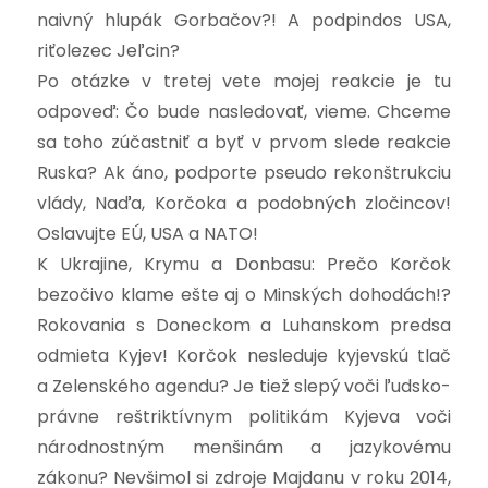
naivný hlupák Gorbačov?! A podpindos USA,
riťolezec Jeľcin?
Po otázke v tretej vete mojej reakcie je tu
odpoveď: Čo bude nasledovať, vieme. Chceme
sa toho zúčastniť a byť v prvom slede reakcie
Ruska? Ak áno, podporte pseudo rekonštrukciu
vlády, Naďa, Korčoka a podobných zločincov!
Oslavujte EÚ, USA a NATO!
K Ukrajine, Krymu a Donbasu: Prečo Korčok
bezočivo klame ešte aj o Minských dohodách!?
Rokovania s Doneckom a Luhanskom predsa
odmieta Kyjev! Korčok nesleduje kyjevskú tlač
a Zelenského agendu? Je tiež slepý voči ľudsko-
právne reštriktívnym politikám Kyjeva voči
národnostným menšinám a jazykovému
zákonu? Nevšimol si zdroje Majdanu v roku 2014,