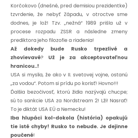
Korčokovo (dnešné, pred demisiou prezidentke)
tzvrdenie, že nebyť Západu, v otroctve sme
dodnes, je lož! Tzv. „nežná“ 1989 prišla už v
procese rozpadu ZSSR a následne zmeny
prediktora jeho filozofie a riadenia!
Až dokedy bude Rusko trpezlivé a
zhovievavé
?
Už je za akceptovate
ľnou
hranicou..!
USA si myslia, že ako v II. svetovej vojne, ostanú
„za vodou“. Potom si prídu po korisť! Hovno!!!
Ďalšia bezočivosť, ktorú židia nazývajú chucpe;
sú to sankcie USA za Nordstream 2! Lži! Nasrať!
To je diktát USA EÚ a Nemecku!
Iba hlupáci kol-dokola (história) opakujú
tie isté chyby! Rusko to nebude. Je dejinne
poučené
!