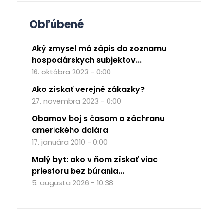
Obľúbené
Aký zmysel má zápis do zoznamu
hospodárskych subjektov...
16. októbra 2023 - 0:00
Ako získať verejné zákazky?
27. novembra 2023 - 0:00
Obamov boj s časom o záchranu
amerického dolára
17. januára 2010 - 0:00
Malý byt: ako v ňom získať viac
priestoru bez búrania...
5. augusta 2026 - 10:38