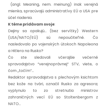
(angl. Meaning, nem. meinung) inak verejná
mienka, spracúvajú administratívy EÚ a USA pre
účel riadenia.
K téme pridávam svoje
:
Dejiny sa opakujú… (bez servítky) Western
(USA/NATO/EÚ) sú nepoučiteľné. Čo
nasledovalo po vojenských útokoch Napoleona
a Hitlera na Rusko?
Čo ste sledovali včerajšie večerné
spravodajstvo “verejnoprávnej“ STV, viete, o
čom „točím“…
Redaktor spravodajstva s plechovým ksichtom
bez kože na tvári, označil Rusko za agresora;
vyplynulo to zo stretnutia ministrov
zahraničných vecí EÚ so Stoltenbergom z
NATO…