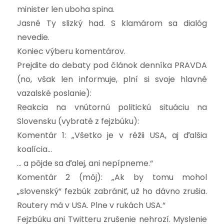
minister len uboha spina.
Jasné Ty slizký had. S klamárom sa dialóg
nevedie.
Koniec výberu komentárov.
Prejdite do debaty pod článok denníka PRAVDA
(no, však len informuje, plní si svoje hlavné
vazalské poslanie):
Reakcia na vnútornú politickú situáciu na
Slovensku (vybraté z fejzbúku):
Komentár 1: „Všetko je v réžii USA, aj ďalšia
koalícia…
… a pôjde sa ďalej, ani nepípneme.“
Komentár 2 (môj): „Ak by tomu mohol
„slovenský“ fezbúk zabrániť, už ho dávno zrušia.
Routery má v USA. Plne v rukách USA.“
Fejzbúku ani Twitteru zrušenie nehrozí. Myslenie