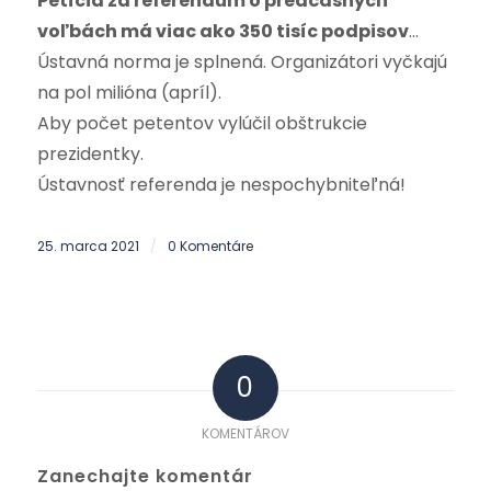
Petícia za referendum o predčasných
voľbách má viac ako 350 tisíc podpisov
…
Ústavná norma je splnená. Organizátori vyčkajú
na pol milióna (apríl).
Aby počet petentov vylúčil obštrukcie
prezidentky.
Ústavnosť referenda je nespochybniteľná!
25. marca 2021
0 Komentáre
/
0
KOMENTÁROV
Zanechajte komentár