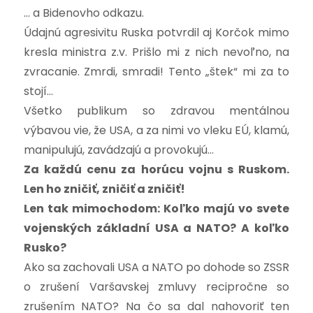
… a Bidenovho odkazu.
Údajnú agresivitu Ruska potvrdil aj Korčok mimo
kresla ministra z.v. Prišlo mi z nich nevoľno, na
zvracanie. Zmrdi, smradi! Tento „štek“ mi za to
stojí…
Všetko publikum so zdravou mentálnou
výbavou vie, že USA, a za nimi vo vleku EÚ, klamú,
manipulujú, zavádzajú a provokujú…
Za každú cenu za horúcu vojnu s Ruskom.
Len ho zni
č
i
ť
, zni
č
i
ť
a zni
č
i
ť
!
Len tak mimochodom: Ko
ľ
ko majú vo svete
vojenských základní USA a NATO? A ko
ľ
ko
Rusko?
Ako sa zachovali USA a NATO po dohode so ZSSR
o zrušení Varšavskej zmluvy recipročne so
zrušením NATO? Na čo sa dal nahovoriť ten