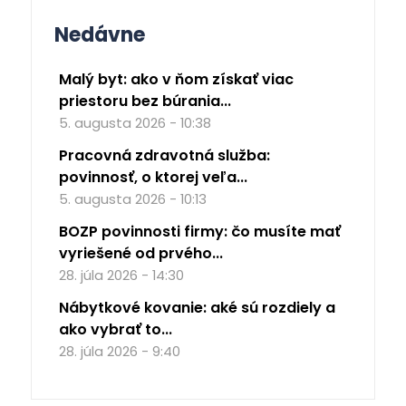
Nedávne
Malý byt: ako v ňom získať viac
priestoru bez búrania...
5. augusta 2026 - 10:38
Pracovná zdravotná služba:
povinnosť, o ktorej veľa...
5. augusta 2026 - 10:13
BOZP povinnosti firmy: čo musíte mať
vyriešené od prvého...
28. júla 2026 - 14:30
Nábytkové kovanie: aké sú rozdiely a
ako vybrať to...
28. júla 2026 - 9:40