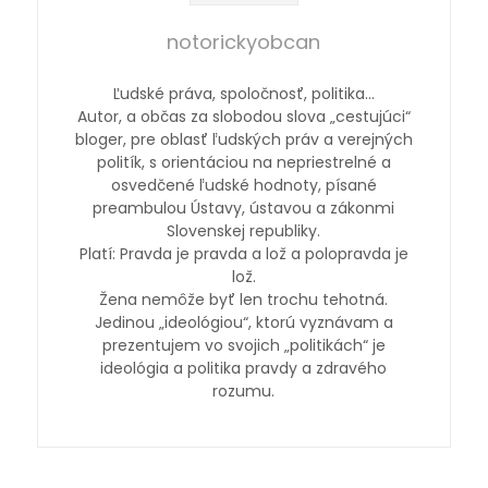
notorickyobcan
Ľudské práva, spoločnosť, politika…
Autor, a občas za slobodou slova „cestujúci“
bloger, pre oblasť ľudských práv a verejných
politík, s orientáciou na nepriestrelné a
osvedčené ľudské hodnoty, písané
preambulou Ústavy, ústavou a zákonmi
Slovenskej republiky.
Platí: Pravda je pravda a lož a polopravda je
lož.
Žena nemôže byť len trochu tehotná.
Jedinou „ideológiou“, ktorú vyznávam a
prezentujem vo svojich „politikách“ je
ideológia a politika pravdy a zdravého
rozumu.