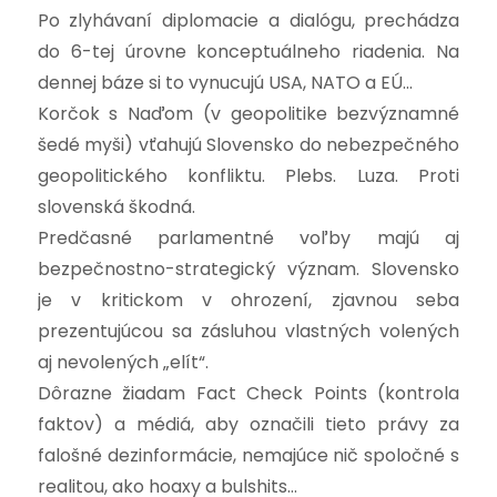
Po zlyhávaní diplomacie a dialógu, prechádza
do 6-tej úrovne konceptuálneho riadenia. Na
dennej báze si to vynucujú USA, NATO a EÚ…
Korčok s Naďom (v geopolitike bezvýznamné
šedé myši) vťahujú Slovensko do nebezpečného
geopolitického konfliktu. Plebs. Luza. Proti
slovenská škodná.
Predčasné parlamentné voľby majú aj
bezpečnostno-strategický význam. Slovensko
je v kritickom v ohrození, zjavnou seba
prezentujúcou sa zásluhou vlastných volených
aj nevolených „elít“.
Dôrazne žiadam Fact Check Points (kontrola
faktov) a médiá, aby označili tieto právy za
falošné dezinformácie, nemajúce nič spoločné s
realitou, ako hoaxy a bulshits…