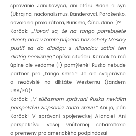
správanie Janukovyča, ani aféru Biden a syn
(Ukrajina, nacionalizmus, Banderovci, Porošenko,
odvolanie prokurátora, Burisma, Čína, dane…)?
Korčok:
„Hovorí sa, že na tango potrebujete
dvoch, no a v tomto prípade bez ochoty Moskvy
pustiť sa do dialógu s Alianciou zatiaľ ten
dialóg neexistuje,“
opísal situáciu. Korčok to má
úplne ale vedome (!) pomýlené! Rusko nebude
partner pre „tango smrti“! Je ale svojprávne
a nezávislé na diktáte Westernu (tandem
USA/EÚ)!
Korčok:
„
V súčasnom správaní Ruska nevidím
perspektívu zlepšenia tohto stavu.“
Ani ja, pán
Korčok! V správaní spojeneckej Aliancie! Ani
perspektívu vašej vnútornej sebareflexie
a premeny pro amerického podpindosa!