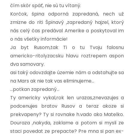
čím skôr späť, nie sú tu vítaný.
Korčok, špina odporná zapredaná, nech už
zmizne do riti Špinavý ,zapredaný hajzel, ktorý
nás celý čas predával Amerike a poskytoval im
o nás všetky informácie!
Ja byt Rusom,tak Ti o tu Tvoju falosnu
americko-ritolyzacsku hlavu roztrepem aspon
dva samovary.
asi taký odovzdajte územie nám a odstahujte sa
na Mars ak nie tak vas eliminujeme…
…potkan zapredaný…
Ty americky vykal,rok len urazas,znevazujes a
podcenujes bratov Rusov a teraz akoze si
prekvapeny? Ty si rovnake h.vado ako Matelko.
Douraza ,nakyda, zaklame a potom si mysli ze
staci povedat ze prepacte? Pre mna si pan ex-