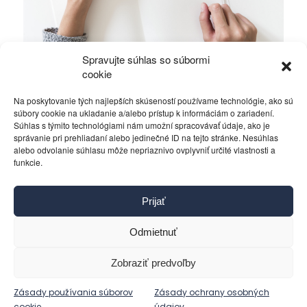
Spravujte súhlas so súbormi
Ficova vláda a médiá…
cookie
Na poskytovanie tých najlepších skúseností používame technológie, ako sú
Politika
4. decembra 2023
súbory cookie na ukladanie a/alebo prístup k informáciám o zariadení.
Súhlas s týmito technológiami nám umožní spracovávať údaje, ako je
správanie pri prehliadaní alebo jedinečné ID na tejto stránke. Nesúhlas
alebo odvolanie súhlasu môže nepriaznivo ovplyvniť určité vlastnosti a
funkcie.
Kontakt
Prijať
Pravidlá používania
Reklama
Odmietnuť
Cookies
Ochrana osobných údajov
Zobraziť predvoľby
Reklamácie a žiadosti
Zásady používania súborov
Zásady ochrany osobných
cookie
údajov