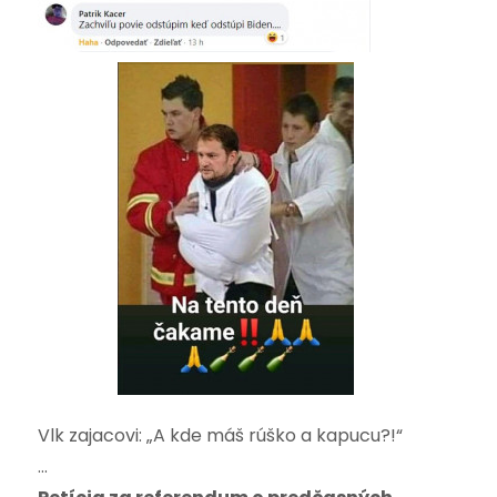
Vlk zajacovi: „A kde máš rúško a kapucu?!“
…