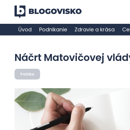
Úvod
Podnikanie
Zdravie a krása
Ce
Náčrt Matovičovej vlád
Politika