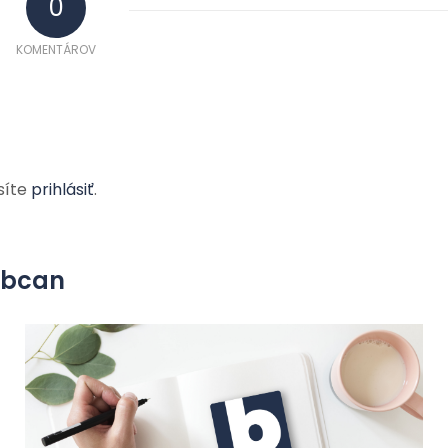
0
KOMENTÁROV
síte
prihlásiť
.
yobcan