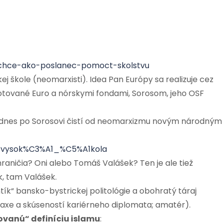
ng-chce-ako-poslanec-pomoct-skolstvu
j škole (neomarxisti). Idea Pan Európy sa realizuje cez
 dotované Euro a nórskymi fondami, Sorosom, jeho OSF
é dnes po Sorosovi čistí od neomarxizmu novým národným
ka_vysok%C3%A1_%C5%A1kola
raničia? Oni alebo Tomáš Valášek? Ten je ale tiež
k, tam Valášek.
ntík“ bansko-bystrickej politológie a obohratý táraj
praxe a skúseností kariérneho diplomata; amatér).
ovanú“ definíciu islamu
: