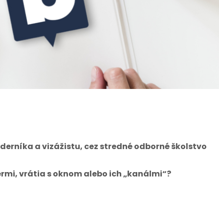
aderníka a vizážistu, cez stredné odborné školstvo
rmi, vrátia s oknom alebo ich „kanálmi“?