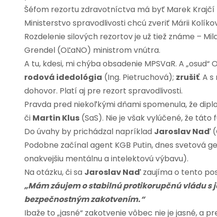
Šéfom rezortu zdravotníctva má byť Marek Krajčí
Ministerstvo spravodlivosti chcú zveriť Márii Kolíkov
Rozdelenie silových rezortov je už tiež známe – M
Grendel (OĽaNO) ministrom vnútra.
A tu, kdesi, mi chýba obsadenie MPSVaR. A „osud“ O
rodová idedológia
(Ing. Pietruchová);
zrušiť
. A 
dohovor. Platí aj pre rezort spravodlivosti.
Pravda pred niekoľkými dňami spomenula, že diplo
či
Martin Klus
(SaS). Nie je však vylúčené, že tát
Do úvahy by prichádzal napríklad
Jaroslav Naď
(
Podobne začínal agent KGB Putin, dnes svetová geo
onakvejšiu mentálnu a intelektovú výbavu).
Na otázku, či sa
Jaroslav Naď
zaujíma o tento pos
„Mám záujem o stabilnú protikorupčnú vládu s
bezpečnostným zakotvením.“
Ibaže to „jasné“ zakotvenie vôbec nie je jasné, a 