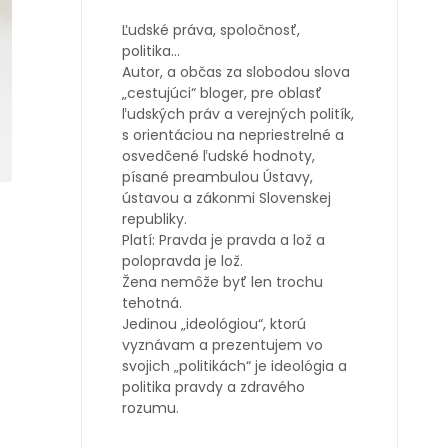
Ľudské práva, spoločnosť,
politika…
Autor, a občas za slobodou slova
„cestujúci“ bloger, pre oblasť
ľudských práv a verejných politík,
s orientáciou na nepriestrelné a
osvedčené ľudské hodnoty,
písané preambulou Ústavy,
ústavou a zákonmi Slovenskej
republiky.
Platí: Pravda je pravda a lož a
polopravda je lož.
Žena nemôže byť len trochu
tehotná.
Jedinou „ideológiou“, ktorú
vyznávam a prezentujem vo
svojich „politikách“ je ideológia a
politika pravdy a zdravého
rozumu.