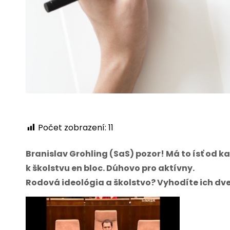
Počet zobrazení:
11
Branislav Grohling (SaS) pozor! Má to ísť od k
k školstvu en bloc. Dúhovo pro aktívny.
Rodová ideológia a školstvo? Vyhodíte ich dve