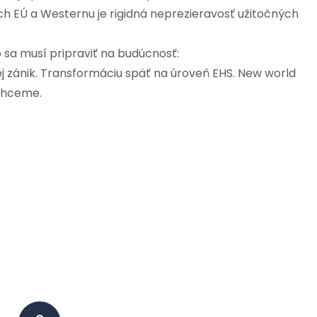
h EÚ a Westernu je rigidná neprezieravosť užitočných
 sa musí pripraviť na budúcnosť:
j zánik. Transformáciu späť na úroveň EHS. New world
chceme.