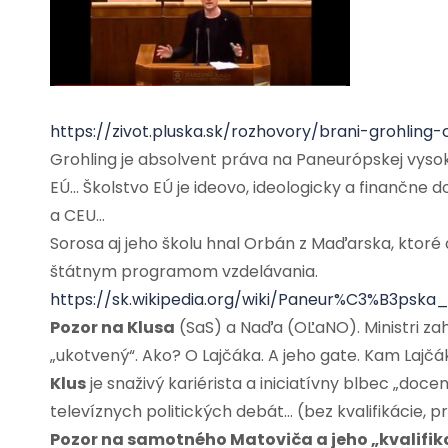
https://zivot.pluska.sk/rozhovory/brani-grohli
Grohling je absolvent práva na Paneurópskej vysoke
EÚ… Školstvo EÚ je ideovo, ideologicky a finančne
a CEU…
Sorosa aj jeho školu hnal Orbán z Maďarska, ktor
štátnym programom vzdelávania.
https://sk.wikipedia.org/wiki/Paneur%C3%B3ps
Pozor na Klusa
(SaS) a Naďa (OĽaNO). Ministri zah
„ukotvený“. Ako? O Lajčáka. A jeho gate. Kam Lajčá
Klus
je snaživý kariérista a iniciatívny blbec „doce
televíznych politických debát… (bez kvalifikácie, 
Pozor na samotného Matoviča a jeho „kvalifik