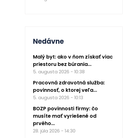
Nedávne
Malý byt: ako v ňom získať viac
priestoru bez búrania...
5. augusta 2026 - 10:38
Pracovná zdravotná služba:
povinnosť, o ktorej veľa...
5. augusta 2026 - 10:13
BOZP povinnosti firmy: čo
musíte mať vyriešené od
prvého...
28. júla 2026 - 14:30