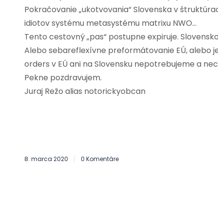
Pokračovanie „ukotvovania“ Slovenska v štruktúrac
idiotov systému metasystému matrixu NWO…
Tento cestovný „pas“ postupne expiruje. Slovensko
Alebo sebareflexívne preformátovanie EÚ, alebo je
orders v EÚ ani na Slovensku nepotrebujeme a ne
Pekne pozdravujem.
Juraj Režo alias notorickyobcan
8. marca 2020
0 Komentáre
/