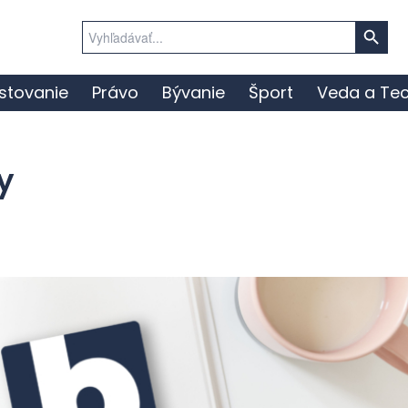
Search Button
Search
for:
stovanie
Právo
Bývanie
Šport
Veda a Tec
y