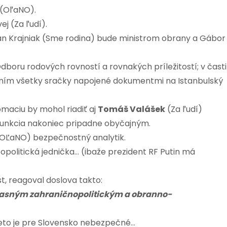
 (OľaNO).
ej (Za ľudí).
ilan Krajniak (Sme rodina) bude ministrom obrany a Gábor
dboru rodových rovností a rovnakých príležitostí; v časti
s ním všetky sračky napojené dokumentmi na Istanbulský
maciu by mohol riadiť aj
Tomáš Valášek
(Za ľudí)
o funkcia nakoniec pripadne obyčajným.
OĽaNO) bezpečnostný analytik.
politická jednička… (ibaže prezident RF Putin má
t, reagoval doslova takto:
 jasným zahraničnopolitickým a obranno-
preto je pre Slovensko nebezpečné…