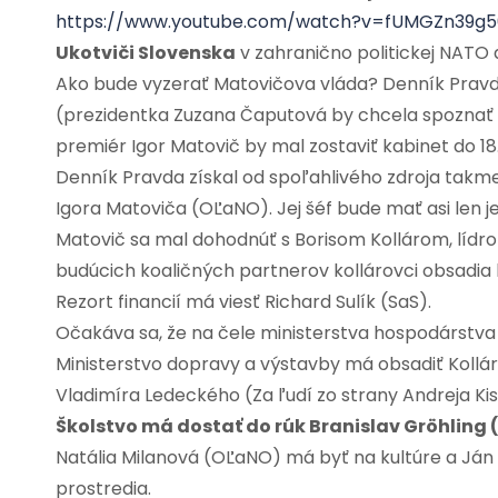
https://www.youtube.com/watch?v=fUMGZn39g5
Ukotviči Slovenska
v zahranično politickej NATO a
Ako bude vyzerať Matovičova vláda? Denník Pravd
(prezidentka Zuzana Čaputová by chcela spoznať 
premiér Igor Matovič by mal zostaviť kabinet do 18
Denník Pravda získal od spoľahlivého zdroja tak
Igora Matoviča (OĽaNO). Jej šéf bude mať asi len 
Matovič sa mal dohodnúť s Borisom Kollárom, lídr
budúcich koaličných partnerov kollárovci obsadia
Rezort financií má viesť Richard Sulík (SaS).
Očakáva sa, že na čele ministerstva hospodárstv
Ministerstvo dopravy a výstavby má obsadiť Kollár
Vladimíra Ledeckého (Za ľudí zo strany Andreja K
Školstvo má dostať do rúk Branislav Gröhling 
Natália Milanová (OĽaNO) má byť na kultúre a Ján
prostredia.