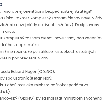
0
 rusofóbnej orientácii a bezpečnostnej stratégii?
a získal takmer kompletný zoznam členov novej vlády
zloženie novej vlády do dvoch týždňov). Designovaný
. marca.
mer kompletný zoznam členov novej vlády pod vedením
jedného vicepremiéra.
om Sme rodina, že po súhlase i ústupkoch ostatných
 kreslo podpredsedu vlády.
a bude Eduard Heger (OĽaNO).
ov spolustraník Štefan Holý.
isku) chcú mať ako ministra poľnohospodárstva.
(SaS)
.
 Mičovský (OĽaNO) by sa mal stať ministrom životného