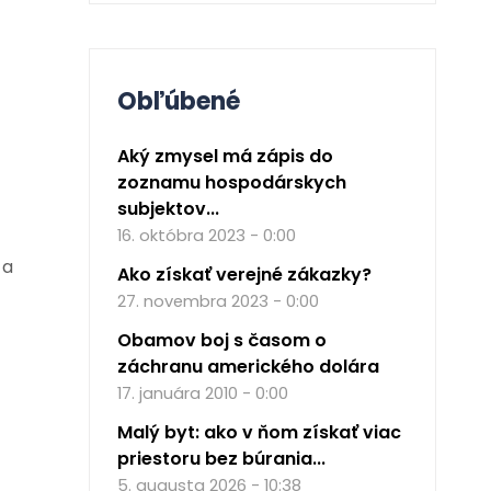
Obľúbené
Aký zmysel má zápis do
zoznamu hospodárskych
subjektov...
16. októbra 2023 - 0:00
 a
Ako získať verejné zákazky?
27. novembra 2023 - 0:00
Obamov boj s časom o
záchranu amerického dolára
17. januára 2010 - 0:00
Malý byt: ako v ňom získať viac
priestoru bez búrania...
5. augusta 2026 - 10:38