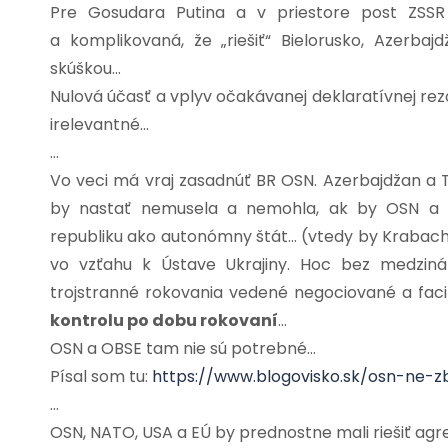
Pre Gosudara Putina a v priestore post ZSSR 
a komplikovaná, že „riešiť“ Bielorusko, Azer
skúškou…
Nulová účasť a vplyv očakávanej deklaratívnej re
irelevantné…
…
Vo veci má vraj zasadnúť BR OSN. Azerbajdžan a Tu
by nastať nemusela a nemohla, ak by OSN a m
republiku ako autonómny štát… (vtedy by Krabach
vo vzťahu k Ústave Ukrajiny. Hoc bez medziná
trojstranné rokovania vedené negociované a fac
kontrolu po dobu rokovaní
…
OSN a OBSE tam nie sú potrebné…
Písal som tu:
https://www.blogovisko.sk/osn-ne-
…
OSN, NATO, USA a EÚ by prednostne mali riešiť agres