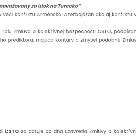
považovaný za útok na Turecko“
.
 veci konfliktu Arménsko-Azerbajdžan ako aj konfliktu 
 rolu Zmluva o kolektívnej bezpečnosti CSTO, podpísa
ého prediktora, majúca kontúry a zmysel podobné Zmlu
ti CSTO
sa datuje do dňa uzavretia Zmluvy o kolektívn