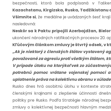
bezpečnosti, ktorá bola podpísaná v Taške
Kazachstanu, Kirgizska, Ruska, Tadžikistanu 
Všimnite si
, že mediálne je uvádzaných šesť kra
nasledovná:
Neskôr sa k Paktu pripojili Azerbajdžan, Bielo
ukončení národných ratifikačných procesov 20. apr
Kľúčovým článkom zmluvy je štvrtý odsek, v 
„Ak je niektorý z členských štátov vystavený ag
považované za agresiu proti všetkým štátom, kt
V prípade útoku na ktorýkoľvek zo zúčastnený
potrebnú pomoc vrátane vojenskej pomoci a p
uplatnenie práva na kolektívnu obranu v súlade
Rusko dnes hrá osobitnú úlohu v kontexte strat
členskými krajinami a zlepšenie účinnosti dnešne
politiky pre Rusko. Podľa Stratégie národnej bezp
zmluvy o kolektívnej bezpečnosti hlavným medz