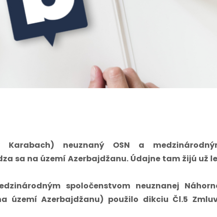
ný Karabach) neuznaný OSN a medzinárodn
dza sa na území Azerbajdžanu. Údajne tam žijú už l
edzinárodným spoločenstvom neuznanej Náhorn
a území Azerbajdžanu) použilo dikciu Čl.5 Zmlu