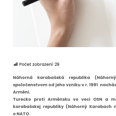
Počet zobrazení:
29
Náhorná karabašská republika (Náhor
spoločenstvom od jeho vzniku v r. 1991 nachá
Arméni.
Turecko proti Arménsku vo veci OSN a m
karabašskej republiky (Náhorný Karabach n
o NATO
: