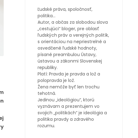
Ľudské práva, spoločnosť,
politika…
Autor, a občas za slobodou slova
„cestujúci“ bloger, pre oblasť
ľudských práv a verejných politík,
s orientáciou na nepriestrelné a
osvedčené ľudské hodnoty,
písané preambulou Ústavy,
ústavou a zákonmi Slovenskej
republiky.
Platí: Pravda je pravda a lož a
polopravda je lož.
Žena nemôže byť len trochu
ým
tehotná.
Jedinou „ideológiou“, ktorú
en
vyznávam a prezentujem vo
svojich „politikách“ je ideológia a
ej
politika pravdy a zdravého
rozumu.
vy