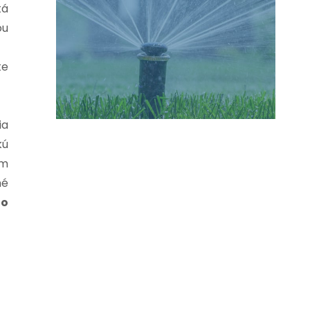
tá
ou
te
ia
kú
ym
né
ho