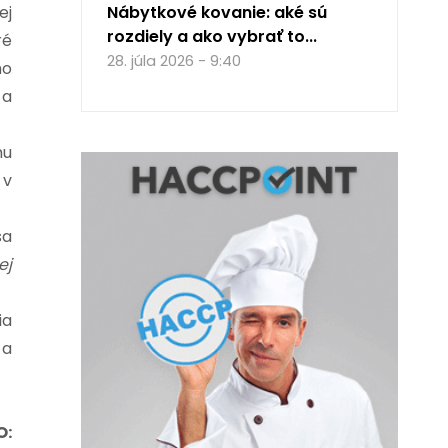
ej
Nábytkové kovanie: aké sú
rozdiely a ako vybrať to...
ré
28. júla 2026 - 9:40
ho
 a
mu
 v
sa
ej
ia
 a
O: