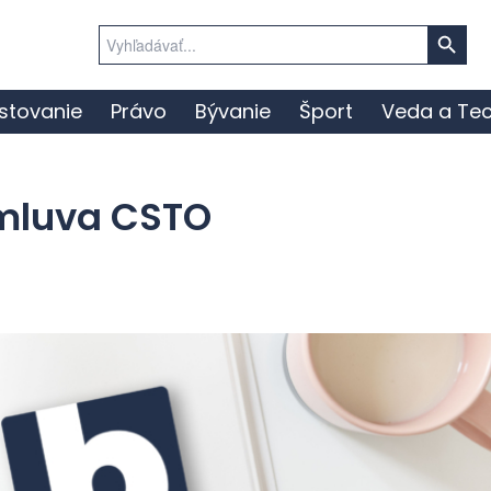
Search Button
Search
for:
stovanie
Právo
Bývanie
Šport
Veda a Tec
mluva CSTO