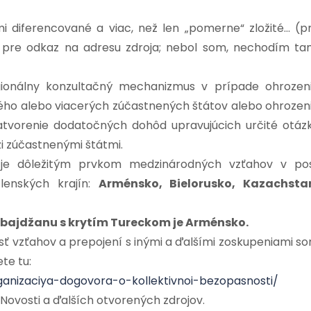
 diferencované a viac, než len „pomerne“ zložité… (p
e pre odkaz na adresu zdroja; nebol som, nechodím ta
ionálny konzultačný mechanizmus v prípade ohrozen
dného alebo viacerých zúčastnených štátov alebo ohrozen
atvorenie dodatočných dohôd upravujúcich určité otáz
i zúčastnenými štátmi.
i je dôležitým prvkom medzinárodných vzťahov v po
lenských krajín:
Arménsko, Bielorusko, Kazachsta
bajdžanu s krytím Tureckom je Arménsko.
osť vzťahov a prepojení s inými a ďalšími zoskupeniami s
te tu:
rganizaciya-dogovora-o-kollektivnoi-bezopasnosti/
 Novosti a ďalších otvorených zdrojov.