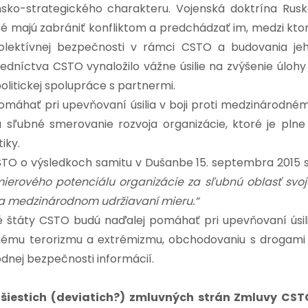
sko-strategického charakteru. Vojenská doktrína Rusk
ré majú zabrániť konfliktom a predchádzať im, medzi kto
kolektívnej bezpečnosti v rámci CSTO a budovania je
edníctva CSTO vynaložilo vážne úsilie na zvýšenie úlohy
olitickej spolupráce s partnermi.
omáhať pri upevňovaní úsilia v boji proti medzinárodné
 sľubné smerovanie rozvoja organizácie, ktoré je plne
iky.
STO o výsledkoch samitu v Dušanbe 15. septembra 2015 
mierového potenciálu organizácie za sľubnú oblasť svoj
na medzinárodnom udržiavaní mieru.“
é štáty CSTO budú naďalej pomáhať pri upevňovaní úsil
dnému terorizmu a extrémizmu, obchodovaniu s drogami
dnej bezpečnosti informácií.
o šiestich (deviatich?) zmluvných strán Zmluvy CST