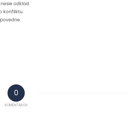
znesie odklad.
konfliktu.
dpovedne.
0
KOMENTÁROV