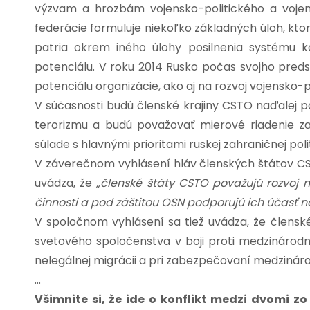
výzvam a hrozbám vojensko-politického a vojen
federácie formuluje niekoľko základných úloh, kto
patria okrem iného úlohy posilnenia systému 
potenciálu. V roku 2014 Rusko počas svojho preds
potenciálu organizácie, ako aj na rozvoj vojensko-p
V súčasnosti budú členské krajiny CSTO naďalej p
terorizmu a budú považovať mierové riadenie za
súlade s hlavnými prioritami ruskej zahraničnej polit
V záverečnom vyhlásení hláv členských štátov C
uvádza, že
„členské štáty CSTO považujú rozvoj 
činnosti a pod záštitou OSN podporujú ich účasť 
V spoločnom vyhlásení sa tiež uvádza, že člensk
svetového spoločenstva v boji proti medzináro
nelegálnej migrácii a pri zabezpečovaní medzináro
…
Všimnite si, že ide o konflikt medzi dvomi z