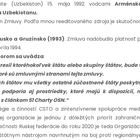
nte (Uzbekistan) 15. mája 1992 vodcami
Arménsk
a Uzbekistanu.
jín Zmluvy. Podľa mnou reeditovaného zdroja je skutočno
rusko a Gruzínsko (1993)
. Zmluva nadobudla platnosť 
íla 1994.
ktorom sa uvádza
:
resii ktoréhokoľvek štátu alebo skupiny štátov, bude 
oré sú zmluvnými stranami tejto zmluvy.
ch štátov mu všetky ostatné zúčastnené štáty poskyt
odporia aj prostriedky, ktoré majú k dispozícii, 
 s článkom 51 Charty OSN.“
égie a činností CSTO a zintenzívnenie spolupráce med
j organizácie je jednou z dôležitých priorít zahraničn
ečnosti Ruskej federácie do roku 2020 je teda Organizác
ištátnym nástrojom navrhnutým na boj proti regionáln