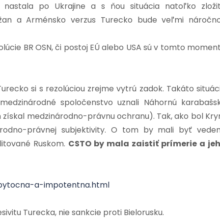
nastala po Ukrajine a s ňou situácia natoľko zloži
bajdžan a Arménsko verzus Turecko bude veľmi náročn
zolúcie BR OSN, či postoj EÚ alebo USA sú v tomto momen
recko si s rezolúciou zrejme vytrú zadok. Takáto situác
edzinárodné spoločenstvo uznali Náhornú karabašs
 získal medzinárodno-právnu ochranu). Tak, ako bol Kr
rodno-právnej subjektivity. O tom by mali byť vede
ilitované Ruskom.
CSTO by mala zaistiť prímerie a je
zbytocna-a-impotentna.html
ivitu Turecka, nie sankcie proti Bielorusku.