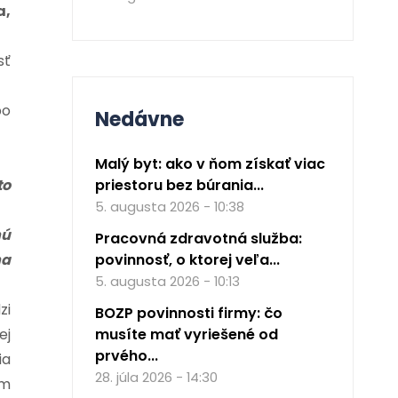
a,
sť
po
Nedávne
Malý byt: ako v ňom získať viac
to
priestoru bez búrania...
5. augusta 2026 - 10:38
nú
Pracovná zdravotná služba:
na
povinnosť, o ktorej veľa...
5. augusta 2026 - 10:13
zi
BOZP povinnosti firmy: čo
ej
musíte mať vyriešené od
prvého...
ia
28. júla 2026 - 14:30
ym