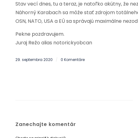
Stav vecí dnes, tu a teraz, je natoľko akútny, že ne
Náhorný Karabach sa môže stať zdrojom totálneho 
OSN, NATO, USA a EÚ sa správajú maximálne nezo
Pekne pozdravujem.
Juraj Režo alias notorickyobcan
29. septembra 2020
0 Komentáre
/
Zanechajte komentár
Chcete sa pripojiť k diskusii?