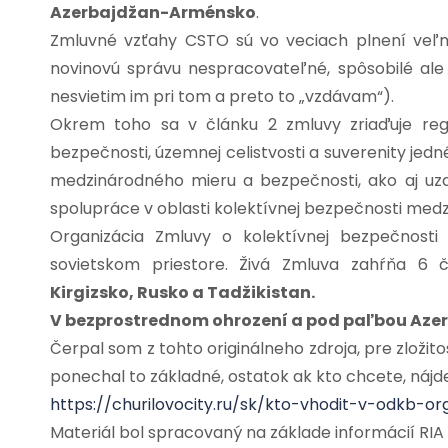
Azerbajdžan-Arménsko
.
Zmluvné vzťahy CSTO sú vo veciach plnení veľmi
novinovú správu nespracovateľné, spôsobilé al
nesvietim im pri tom a preto to „vzdávam“).
Okrem toho sa v článku 2 zmluvy zriaďuje reg
bezpečnosti, územnej celistvosti a suverenity je
medzinárodného mieru a bezpečnosti, ako aj uz
spolupráce v oblasti kolektívnej bezpečnosti medz
Organizácia Zmluvy o kolektívnej bezpečnost
sovietskom priestore. Živá Zmluva zahŕňa 6 č
Kirgizsko, Rusko a Tadžikistan.
V bezprostrednom ohrození a pod paľbou Azer
Čerpal som z tohto originálneho zdroja, pre zložit
ponechal to základné, ostatok ak kto chcete, nájde
https://churilovocity.ru/sk/kto-vhodit-v-odkb-o
Materiál bol spracovaný na základe informácií RIA