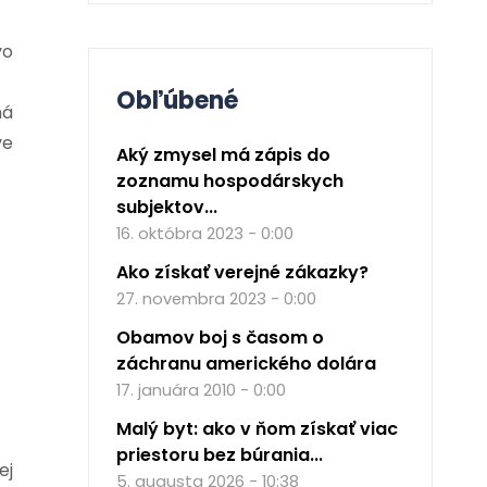
vo
Obľúbené
ná
ve
Aký zmysel má zápis do
zoznamu hospodárskych
subjektov...
16. októbra 2023 - 0:00
Ako získať verejné zákazky?
27. novembra 2023 - 0:00
Obamov boj s časom o
záchranu amerického dolára
17. januára 2010 - 0:00
Malý byt: ako v ňom získať viac
priestoru bez búrania...
ej
5. augusta 2026 - 10:38