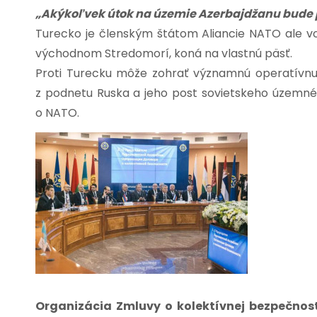
„Akýkoľvek útok na územie Azerbajdžanu bude 
Turecko je členským štátom Aliancie NATO ale vo
východnom Stredomorí, koná na vlastnú päsť.
Proti Turecku môže zohrať významnú operatívnu
z podnetu Ruska a jeho post sovietskeho územn
o NATO.
Organizácia Zmluvy o kolektívnej bezpečnos