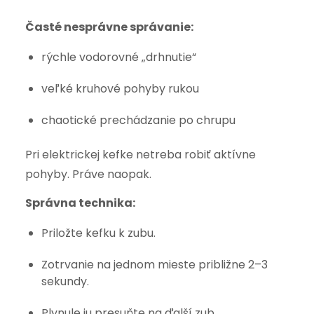
Časté nesprávne správanie:
rýchle vodorovné „drhnutie“
veľké kruhové pohyby rukou
chaotické prechádzanie po chrupu
Pri elektrickej kefke netreba robiť aktívne
pohyby. Práve naopak.
Správna technika:
Priložte kefku k zubu.
Zotrvanie na jednom mieste približne 2–3
sekundy.
Plynule ju presuňte na ďalší zub.