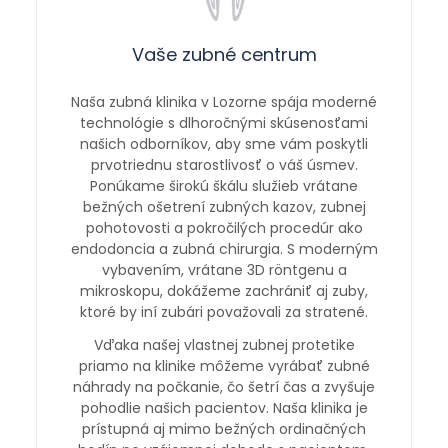
Vaše zubné centrum
Naša zubná klinika v Lozorne spája moderné
technológie s dlhoročnými skúsenosťami
našich odborníkov, aby sme vám poskytli
prvotriednu starostlivosť o váš úsmev.
Ponúkame širokú škálu služieb vrátane
bežných ošetrení zubných kazov, zubnej
pohotovosti a pokročilých procedúr ako
endodoncia a zubná chirurgia. S moderným
vybavením, vrátane 3D röntgenu a
mikroskopu, dokážeme zachrániť aj zuby,
ktoré by iní zubári považovali za stratené.
Vďaka našej vlastnej zubnej protetike
priamo na klinike môžeme vyrábať zubné
náhrady na počkanie, čo šetrí čas a zvyšuje
pohodlie našich pacientov. Naša klinika je
prístupná aj mimo bežných ordinačných