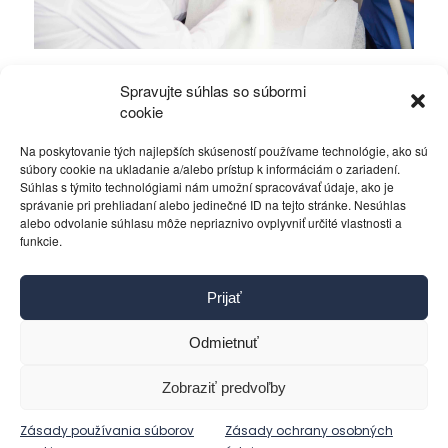
Odstránenie zubného kameňa – prečo ho
Spravujte súhlas so súbormi
neodkladať?
cookie
Na poskytovanie tých najlepších skúseností používame technológie, ako sú
Zdravie a krása
15. júla 2026
súbory cookie na ukladanie a/alebo prístup k informáciám o zariadení.
Súhlas s týmito technológiami nám umožní spracovávať údaje, ako je
správanie pri prehliadaní alebo jedinečné ID na tejto stránke. Nesúhlas
alebo odvolanie súhlasu môže nepriaznivo ovplyvniť určité vlastnosti a
funkcie.
Kontakt
Prijať
Pravidlá používania
Reklama
Odmietnuť
Cookies
Ochrana osobných údajov
Zobraziť predvoľby
Reklamácie a žiadosti
Zásady používania súborov
Zásady ochrany osobných