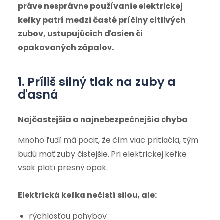
práve nesprávne používanie elektrickej
kefky patrí medzi časté príčiny citlivých
zubov, ustupujúcich ďasien či
opakovaných zápalov.
1. Príliš silný tlak na zuby a
ďasná
Najčastejšia a najnebezpečnejšia chyba
Mnoho ľudí má pocit, že čím viac pritlačia, tým
budú mať zuby čistejšie. Pri elektrickej kefke
však platí presný opak.
Elektrická kefka nečistí silou, ale:
rýchlosťou pohybov