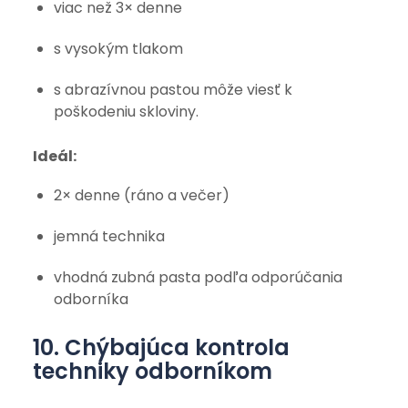
viac než 3× denne
s vysokým tlakom
s abrazívnou pastou môže viesť k
poškodeniu skloviny.
Ideál:
2× denne (ráno a večer)
jemná technika
vhodná zubná pasta podľa odporúčania
odborníka
10. Chýbajúca kontrola
techniky odborníkom