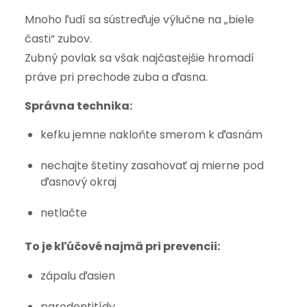
Mnoho ľudí sa sústreďuje výlučne na „biele
časti“ zubov.
Zubný povlak sa však najčastejšie hromadí
práve pri prechode zuba a ďasna.
Správna technika:
kefku jemne nakloňte smerom k ďasnám
nechajte štetiny zasahovať aj mierne pod
ďasnový okraj
netlačte
To je kľúčové najmä pri prevencii:
zápalu ďasien
parodontitídy