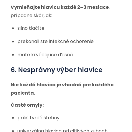
Vymieňajte hlavicu každé 2–3 mesiace
,
prípadne skôr, ak:
silno tlačíte
prekonali ste infekčné ochorenie
máte krvácajúce ďasná
6. Nesprávny výber hlavice
Nie každá hlavica je vhodná pre každého
pacienta.
Časté omyly:
príliš tvrdé štetiny
univerzálna hlavica pri citlivých zuboch