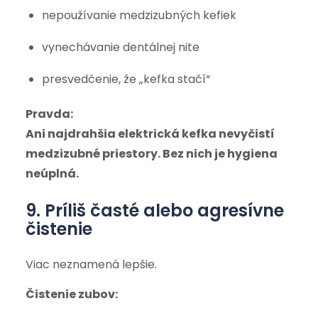
nepoužívanie medzizubných kefiek
vynechávanie dentálnej nite
presvedčenie, že „kefka stačí“
Pravda:
Ani najdrahšia elektrická kefka nevyčistí
medzizubné priestory. Bez nich je hygiena
neúplná.
9. Príliš časté alebo agresívne
čistenie
Viac neznamená lepšie.
Čistenie zubov: