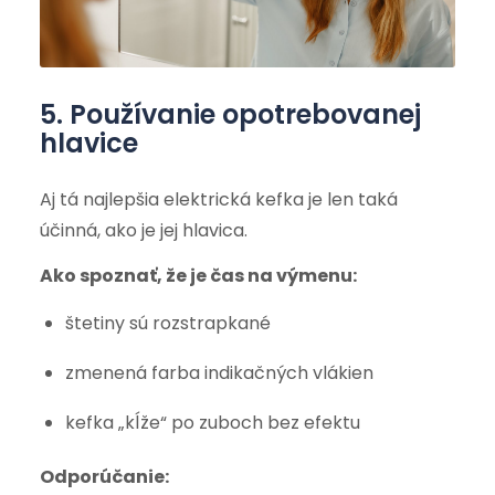
5. Používanie opotrebovanej
hlavice
Aj tá najlepšia elektrická kefka je len taká
účinná, ako je jej hlavica.
Ako spoznať, že je čas na výmenu:
štetiny sú rozstrapkané
zmenená farba indikačných vlákien
kefka „kĺže“ po zuboch bez efektu
Odporúčanie: