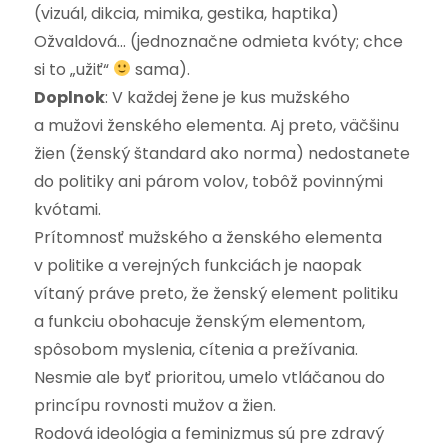
(vizuál, dikcia, mimika, gestika, haptika)
Ožvaldová… (jednoznačne odmieta kvóty; chce
si to „užiť“
sama).
Doplnok
: V každej žene je kus mužského
a mužovi ženského elementa. Aj preto, väčšinu
žien (ženský štandard ako norma) nedostanete
do politiky ani párom volov, tobôž povinnými
kvótami.
Prítomnosť mužského a ženského elementa
v politike a verejných funkciách je naopak
vítaný práve preto, že ženský element politiku
a funkciu obohacuje ženským elementom,
spôsobom myslenia, cítenia a prežívania.
Nesmie ale byť prioritou, umelo vtláčanou do
princípu rovnosti mužov a žien.
Rodová ideológia a feminizmus sú pre zdravý