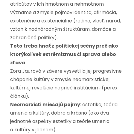
atribútov v ich hmotnom a nehmotnom
význame a zmysle pojmov identita, afirmácia,
existenčne a existenciálne (rodina, vlasť, národ,
vzťah k nadnárodným štruktúram, domáce a
zahraničné politiky).
Toto treba hnať z politickej scény preč ako
ktorýkoľvek extrémizmus či sprava alebo
zľava
.
Zora Jaurová v závere vysvetlila jej progresívne
chápanie kultúry v zmysle neomarxistickej
kultúrnej revolúcie naprieč inštitúciami (perex
článku).
Neomarxisti miešajú pojmy
: estetika, teória
umenia a kultúry, dobro a krásno (ako dva
jednotné aspekty estetiky a teórie umenia
a kultúry v jednom).