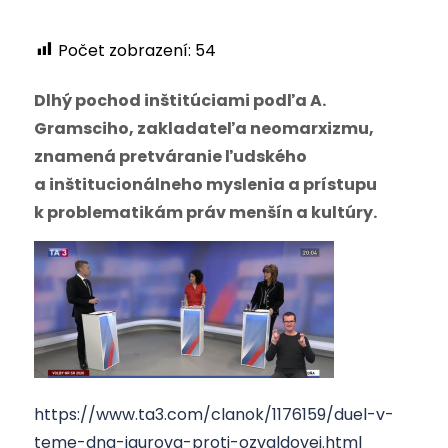
Počet zobrazení:
54
Dlhý pochod inštitúciami podľa A.
Gramsciho, zakladateľa neomarxizmu,
znamená pretváranie ľudského
a inštitucionálneho myslenia a prístupu
k problematikám práv menšín a kultúry.
https://www.ta3.com/clanok/1176159/duel-v-
teme-dna-jaurova-proti-ozvaldovej.html