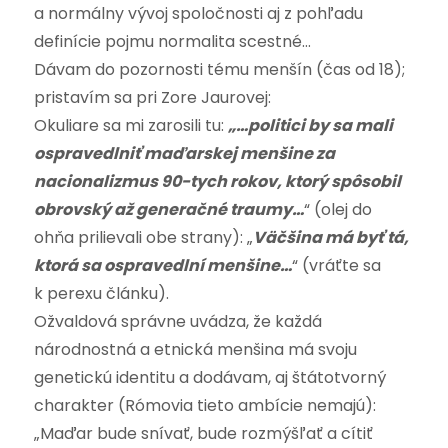
a normálny vývoj spoločnosti aj z pohľadu
definície pojmu normalita scestné…
Dávam do pozornosti tému menšín (čas od 18);
pristavím sa pri Zore Jaurovej:
Okuliare sa mi zarosili tu:
„…politici by sa mali
ospravedlniť maďarskej menšine za
nacionalizmus 90-tych rokov, ktorý spôsobil
obrovský až generačné traumy…
“ (olej do
ohňa prilievali obe strany): „
Väčšina má byť tá,
ktorá sa ospravedlní menšine…
“ (vráťte sa
k perexu článku).
Ožvaldová správne uvádza, že každá
národnostná a etnická menšina má svoju
genetickú identitu a dodávam, aj štátotvorný
charakter (Rómovia tieto ambície nemajú):
„Maďar bude snívať, bude rozmýšľať a cítiť