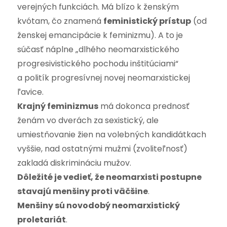
verejných funkciách. Má blízo k ženským
kvótam, čo znamená
feministický prístup
(od
ženskej emancipácie k feminizmu). A to je
súčasť náplne „dlhého neomarxistického
progresivistického pochodu inštitúciami“
a politík progresívnej novej neomarxistickej
ľavice.
Krajný feminizmus
má dokonca prednosť
ženám vo dverách za sexistický, ale
umiestňovanie žien na volebných kandidátkach
vyššie, nad ostatnými mužmi (zvoliteľnosť)
zakladá diskrimináciu mužov.
Dôležité je vedieť, že neomarxisti postupne
stavajú menšiny proti väčšine
.
Menšiny sú novodobý neomarxistický
proletariát
.