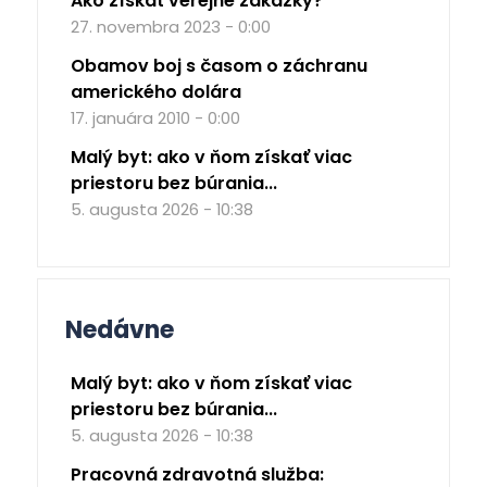
Ako získať verejné zákazky?
27. novembra 2023 - 0:00
Obamov boj s časom o záchranu
amerického dolára
17. januára 2010 - 0:00
Malý byt: ako v ňom získať viac
priestoru bez búrania...
5. augusta 2026 - 10:38
Nedávne
Malý byt: ako v ňom získať viac
priestoru bez búrania...
5. augusta 2026 - 10:38
Pracovná zdravotná služba: