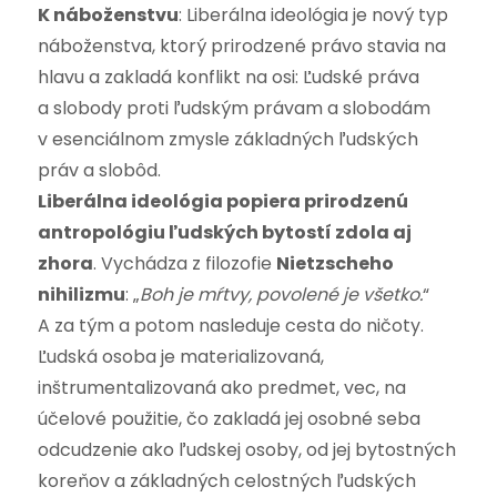
K náboženstvu
: Liberálna ideológia je nový typ
náboženstva, ktorý prirodzené právo stavia na
hlavu a zakladá konflikt na osi: Ľudské práva
a slobody proti ľudským právam a slobodám
v esenciálnom zmysle základných ľudských
práv a slobôd.
Liberálna ideológia popiera prirodzenú
antropológiu ľudských bytostí zdola aj
zhora
. Vychádza z filozofie
Nietzscheho
nihilizmu
: „
Boh je mŕtvy, povolené je všetko.
“
A za tým a potom nasleduje cesta do ničoty.
Ľudská osoba je materializovaná,
inštrumentalizovaná ako predmet, vec, na
účelové použitie, čo zakladá jej osobné seba
odcudzenie ako ľudskej osoby, od jej bytostných
koreňov a základných celostných ľudských