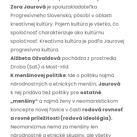
Zora Jaurová
je spoluzakladateľka
Progresívneho Slovenska, pôsobí v oblasti
kreatívnej kultúry. Pojem kultúra je všetko, čo
spoločnosť charakterizuje ako kultúrnu
spoločnosť. Kreatívna kultúra je podľa Jaurovej
progresívna kultúra.
Alžbeta Ožvaldová
pochádza z prostredia
Droba (SaS) a Most-Híd.
K menšinovej politike
: Ide o politiku najmä
národnostných a etnických menšín,
Jaurová
k nej pridáva tiež politiky pre
ostatné
„menšiny“
a najmä ženy v neomarxistickom
koncepte novej ľavice v časti
rodová rovnosť
a rovné príležitosti (rodová ideológia).
Neomarxizmus nemá za menšiny len
národnostné a etnické skupiny, ale všetky