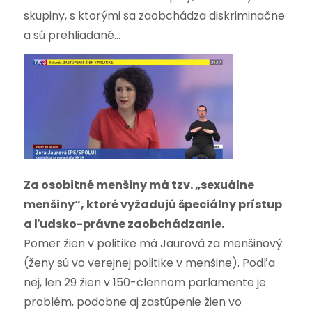
skupiny, s ktorými sa zaobchádza diskriminačne
a sú prehliadané…
Za osobitné menšiny má tzv. „sexuálne
menšiny“, ktoré vyžadujú špeciálny prístup
a ľudsko-právne zaobchádzanie.
Pomer žien v politike má Jaurová za menšinový
(ženy sú vo verejnej politike v menšine). Podľa
nej, len 29 žien v 150-člennom parlamente je
problém, podobne aj zastúpenie žien vo