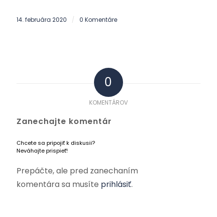
14. februára 2020
0 Komentáre
/
0
KOMENTÁROV
Zanechajte komentár
Chcete sa pripojiť k diskusii?
Neváhajte prispieť!
Prepáčte, ale pred zanechaním
komentára sa musíte
prihlásiť
.