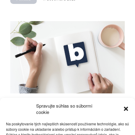
Mierové rozhovory vedú Zalužný s
Spravujte súhlas so súbormi
Gerasimovom?
cookie
Na poskytovanie tých najlepších skúseností používame technológie, ako sú
Politika
4. decembra 2023
súbory cookie na ukladanie a/alebo prístup k informáciám o zariadení.
Súhlas s týmito technológiami nám umožní spracovávať údaje, ako je