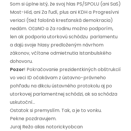
Som si úplne istý, že svoj hlas PS/SPOLU (ani SaS)
Most-Híd, ani Za ľudí, plus ani KDH a Progresívni
veriaci (tiež falošná kresťanská demokracia)
nedám. OĽaNO a Za rodinu možno podporím,
len ak podporia utorkovú schôdzu parlamentu
a dajú svoje hlasy predloženým návrhom
zákonov, včítane odmietnutia Istanbulského
dohovoru.
Pozor
! Pokračovanie prezidentkiných obštrukcií
vo veci ID očakávam z ústavno-právneho
pohľadu na dikciu ústavného protokolu aj po
utorkovej parlamentnej schôdzi, ak sa schôdza
uskutoční…
Ostatok si premyslím. Tak, a je to vonku.
Pekne pozdravujem.
Juraj Režo alias notorickyobcan