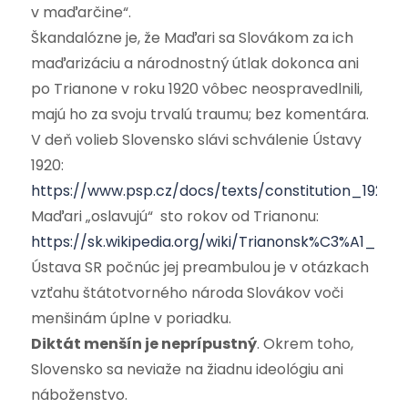
v maďarčine“.
Škandalózne je, že Maďari sa Slovákom za ich
maďarizáciu a národnostný útlak dokonca ani
po Trianone v roku 1920 vôbec neospravedlnili,
majú ho za svoju trvalú traumu; bez komentára.
V deň volieb Slovensko slávi schválenie Ústavy
1920:
https://www.psp.cz/docs/texts/constitution_1920.h
Maďari „oslavujú“ sto rokov od Trianonu:
https://sk.wikipedia.org/wiki/Trianonsk%C3%A1_m
Ústava SR počnúc jej preambulou je v otázkach
vzťahu štátotvorného národa Slovákov voči
menšinám úplne v poriadku.
Diktát menšín je neprípustný
. Okrem toho,
Slovensko sa neviaže na žiadnu ideológiu ani
náboženstvo.