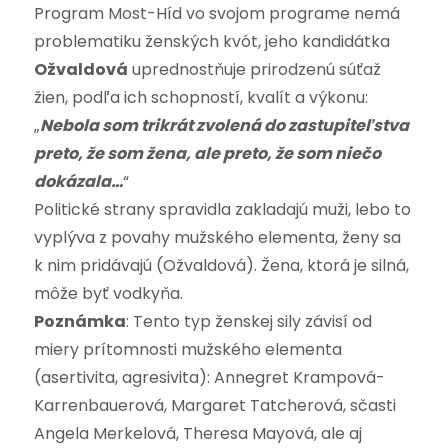
Program Most-Híd vo svojom programe nemá
problematiku ženských kvót, jeho kandidátka
Ožvaldová
uprednostňuje prirodzenú súťaž
žien, podľa ich schopností, kvalít a výkonu:
„
Nebola som trikrát zvolená do zastupiteľstva
preto, že som žena, ale preto, že som niečo
dokázala…
“
Politické strany spravidla zakladajú muži, lebo to
vyplýva z povahy mužského elementa, ženy sa
k nim pridávajú (Ožvaldová). Žena, ktorá je silná,
môže byť vodkyňa.
Poznámka
: Tento typ ženskej sily závisí od
miery prítomnosti mužského elementa
(asertivita, agresivita): Annegret Krampová-
Karrenbauerová, Margaret Tatcherová, sčasti
Angela Merkelová, Theresa Mayová, ale aj