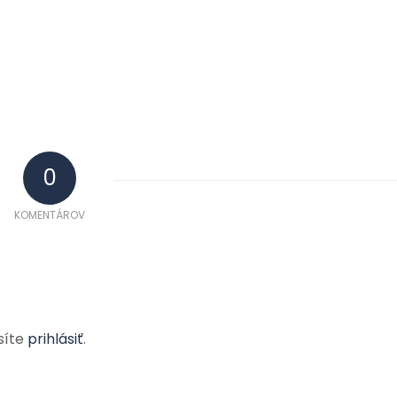
0
KOMENTÁROV
síte
prihlásiť
.