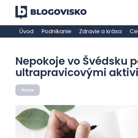
Úvod
Podnikanie
Zdravie a krása
Ce
Nepokoje vo Švédsku p
ultrapravicovými aktiv
Rôzne