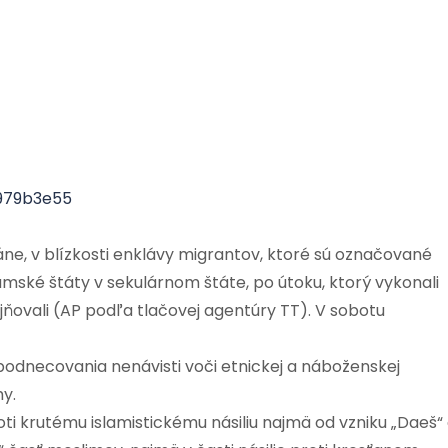
979b3e55
áne, v blízkosti enklávy migrantov, ktoré sú označované
amské štáty v sekulárnom štáte, po útoku, ktorý vykonali
rejňovali (AP podľa tlačovej agentúry TT). V sobotu
 podnecovania nenávisti voči etnickej a náboženskej
hy.
ti krutému islamistickému násiliu najmä od vzniku „Daeš“