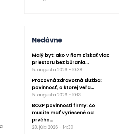
Nedávne
Malý byt: ako v ňom získať viac
priestoru bez búrania...
5. augusta 2026 - 10:38
Pracovná zdravotná služba:
povinnosť, o ktorej veľa...
5. augusta 2026 - 10:13
BOZP povinnosti firmy: čo
musíte mať vyriešené od
prvého...
 a
28. júla 2026 - 14:30