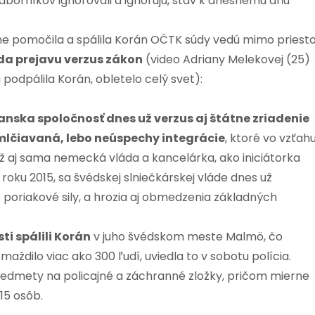
dborníkov ignorovali a ignorujú, stav k dnešnému dňu
jne pomočila a spálila Korán OČTK súdy vedú mimo priest
da prejavu verzus zákon
(video Adriany Melekovej (25)
 podpálila Korán, obletelo celý svet):
anska spoločnosť dnes už verzus aj štátne zriadenie
mlčiavaná, lebo neúspechy integrácie
, ktoré vo vzťah
už aj sama nemecká vláda a kancelárka, ako iniciátorka
oku 2015, sa švédskej slniečkárskej vláde dnes už
poriakové sily, a hrozia aj obmedzenia základných
ti spálili Korán
v juho švédskom meste Malmö, čo
aždilo viac ako 300 ľudí, uviedla to v sobotu polícia.
 predmety na policajné a záchranné zložky, pričom mierne
 15 osôb.