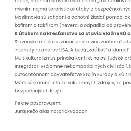
nielen, neprostestovala ešte žiadna „mierumilovná“
mienim najmä teroristické útoky; z bezpečnostných
Moslimovia sú schopní a ochotní žiadať pomoc, ak 
káfirom a takfírom (neverci a odpadlíci od pravéh
K útokom na kresťanstvo sa stavia vlažne EÚ a
Slovenské médiá sa začnú určite viac zaoberať sit
intenzity rozmerov USA. A budú „zatĺkať“ a klamať.
Multikulturalizmus prináša konflikt na osi ľudské
Integrátori vzájomne nekompatibilných civilizácií
autochtónnom obyvateľstve krajín Európy a EÚ tres
Mám súkromné info zo súkromných zdrojov, že pôvo
bezpečnejších krajín…
Pekne pozdravujem.
Juraj Režo alias notorickyobcan