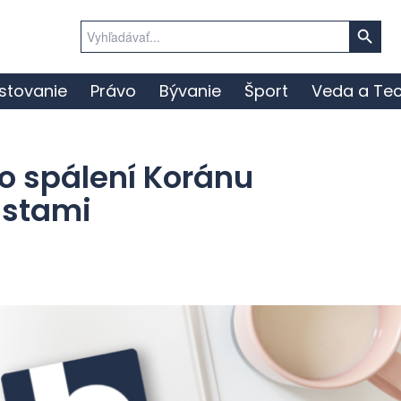
Search Button
Search
for:
stovanie
Právo
Bývanie
Šport
Veda a Tec
o spálení Koránu
istami