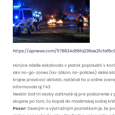
https://apnews.com/578834d58fa236ae2fcfaf6c
Horúce násilie eskalovalo v piatok popoludní v Kor
ako no-go-zones (no-zákon, no-policies) akési isl
krajne pravicoví aktivisti, natáčali ho a online zve
informovala aj TA3.
Neskôr boli tri osoby zatknuté aj pre podozrenie z
skupine po tom, čo kopali do moslimskej svätej kni
Pozor
! Desivým a výstražným poznatkom je, že pro