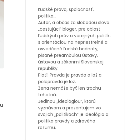
Ľudské práva, spoločnosť,
politika…
Autor, a občas za slobodou slova
„cestujúci“ bloger, pre oblasť
ľudských práv a verejných politík,
s orientáciou na nepriestrelné a
osvedčené ľudské hodnoty,
písané preambulou Ústavy,
ústavou a zákonmi Slovenskej
republiky.
Platí: Pravda je pravda a lož a
polopravda je lož.
Žena nemôže byť len trochu
tehotná.
Jedinou „ideológiou“, ktorú
iu
vyznávam a prezentujem vo
svojich „politikách“ je ideológia a
politika pravdy a zdravého
rozumu.