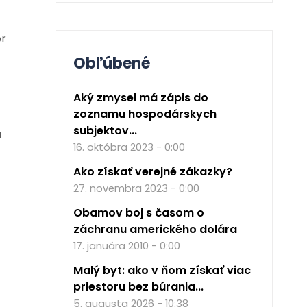
or
Obľúbené
Aký zmysel má zápis do
zoznamu hospodárskych
subjektov...
u
16. októbra 2023 - 0:00
Ako získať verejné zákazky?
27. novembra 2023 - 0:00
Obamov boj s časom o
záchranu amerického dolára
17. januára 2010 - 0:00
Malý byt: ako v ňom získať viac
priestoru bez búrania...
5. augusta 2026 - 10:38