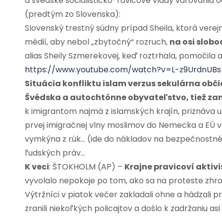
a švédske socialisticko-ľavicové vlády varovania o
(predtým zo Slovenska):
Slovenský trestný súdny prípad Sheila, ktorá vere
médií, aby nebol „zbytočný“ rozruch,
na osi slobo
alias Sheily Szmerekovej, keď roztrhala, pomočila a
https://www.youtube.com/watch?v=L-z9UrdnUBs
Situácia konfliktu islam verzus sekulárna obči
Švédska a autochtónne obyvateľstvo, tiež za
k imigrantom najmä z islamských krajín, priznáva 
prvej imigračnej vlny moslimov do Nemecka a EÚ v r
vymkýna z rúk… (ide do nákladov na bezpečnostné 
ľudských práv…
K veci
: ŠTOKHOLM (AP) –
Krajne pravicoví aktivis
vyvolalo nepokoje po tom, ako sa na proteste zhrom
Výtržníci v piatok večer zakladali ohne a hádzali
zranili niekoľkých policajtov a došlo k zadržaniu asi