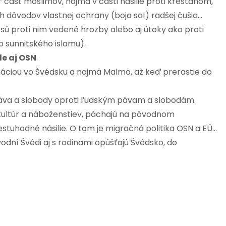
 časť moslimov, najmä v časti násilie proti kresťanom,
 dôvodov vlastnej ochrany (boja sa!) radšej čušia…
sú proti nim vedené hrozby alebo aj útoky ako proti
o sunnitského islamu).
le aj OSN
.
uáciou vo Švédsku a najmä Malmö, až keď prerastie do
 práva a slobody oproti ľudským pávam a slobodám.
, kultúr a náboženstiev, páchajú na pôvodnom
tuhodné násilie. O tom je migračná politika OSN a EÚ…
dní Švédi aj s rodinami opúšťajú Švédsko, do