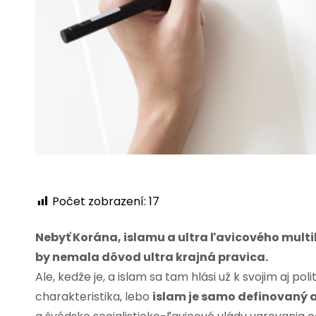
Počet zobrazení:
17
Nebyť Korána, islamu a ultra ľavicového multik
by nemala dôvod ultra krajná pravica.
Ale, kedže je, a islam sa tam hlási už k svojim aj 
charakteristika, lebo
islam je samo definovaný a