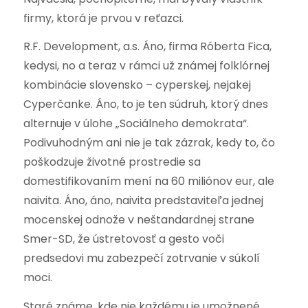
firmy, ktorá je prvou v reťazci.
R.F. Development, a.s. Áno, firma Róberta Fica,
kedysi, no a teraz v rámci už známej folklórnej
kombinácie slovensko – cyperskej, nejakej
Cyperčanke. Áno, to je ten súdruh, ktorý dnes
alternuje v úlohe „Sociálneho demokrata“.
Podivuhodným ani nie je tak zázrak, kedy to, čo
poškodzuje životné prostredie sa
domestifikovaním mení na 60 miliónov eur, ale
naivita. Áno, áno, naivita predstaviteľa jednej
mocenskej odnože v neštandardnej strane
Smer-SD, že ústretovosť a gesto voči
predsedovi mu zabezpečí zotrvanie v súkolí
moci.
Staré známe, kde nie každému je umožnené