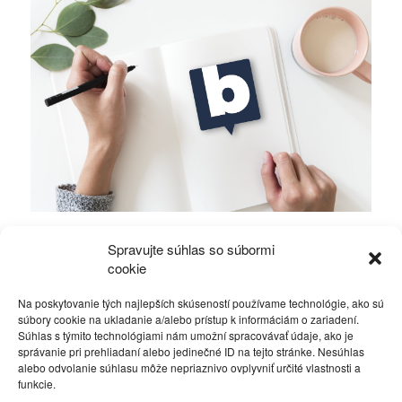
Chystanému volebnému podvodu dal
Spravujte súhlas so súbormi
Traktorista Pelegríny dobrý základ.
cookie
Na poskytovanie tých najlepších skúseností používame technológie, ako sú
Rôzne
26. augusta 2015
súbory cookie na ukladanie a/alebo prístup k informáciám o zariadení.
Súhlas s týmito technológiami nám umožní spracovávať údaje, ako je
správanie pri prehliadaní alebo jedinečné ID na tejto stránke. Nesúhlas
alebo odvolanie súhlasu môže nepriaznivo ovplyvniť určité vlastnosti a
funkcie.