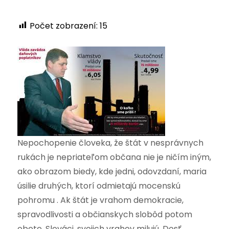
Počet zobrazení:
15
Nepochopenie človeka, že štát v nesprávnych
rukách je nepriateľom občana nie je ničím iným,
ako obrazom biedy, kde jedni, odovzdaní, maria
úsilie druhých, ktorí odmietajú mocenskú
pohromu . Ak štát je vrahom demokracie,
spravodlivosti a občianskych slobôd potom
obete, Slováci, svojich vrahov milujú. Dosť