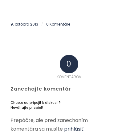
9. októbra 2013
0 Komentáre
/
0
KOMENTÁROV
Zanechajte komentár
Chcete sa pripojiť k diskusii?
Neváhajte prispieť!
Prepáčte, ale pred zanechaním
komentára sa musíte
prihlásiť
.