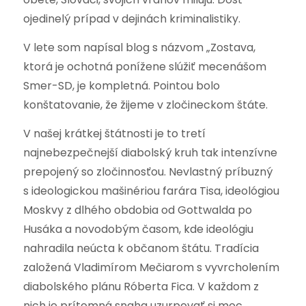
ojedinelý prípad v dejinách kriminalistiky.
V lete som napísal blog s názvom „Zostava,
ktorá je ochotná ponížene slúžiť mecenášom
Smer-SD, je kompletná. Pointou bolo
konštatovanie, že žijeme v zločineckom štáte.
V našej krátkej štátnosti je to tretí
najnebezpečnejší diabolský kruh tak intenzívne
prepojený so zločinnosťou. Nevlastný príbuzný
s ideologickou mašinériou farára Tisa, ideológiou
Moskvy z dlhého obdobia od Gottwalda po
Husáka a novodobým časom, kde ideológiu
nahradila neúcta k občanom štátu. Tradícia
založená Vladimírom Mečiarom s vyvrcholením
diabolského plánu Róberta Fica. V každom z
nich je prítomná snaha uzurpovať si moc