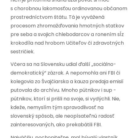
s chorobnou lakomosťou ordinovanou občanom
prostredníctvom štátu. Tá je vyvážená
procesom zhromažďovania hmotných statkov
pre seba a svojich chlebodarcov a ronením sĺz
krokodíla nad hrobom Učiteľov či zdravotných
sestričiek.
Včera sa na Slovensku udial ďalší „sociálno-
demokratický“ zázrak. A nepomohla ani FBI či
kolegovia zo Švajčiarska a kauza predaja emisií
putovala do archívu. Mnoho pútnikov i sup -
pútnikov, ktorí si prišli na svoje, si vydýchli. Nie,
kdeže, nemyslím tým spravodlivosť na
slovenský spôsob, ale neopísateľnú radosť
zainteresovaných, ako prekabátili FBI.
Najväčšiu, pochopiteľne, mal bývalý vlastník