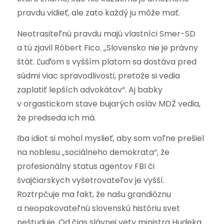
pravdu vidieť, ale zato každý ju môže mať.
Neotrasiteľnú pravdu majú vlastníci Smer-SD
a tú zjavil Róbert Fico. „Slovensko nie je právny
štát. Ľuďom s vyšším platom sa dostáva pred
súdmi viac spravodlivosti, pretože si vedia
zaplatiť lepších advokátov“. Aj babky
v orgastickom stave bujarých osláv MDŽ vedia,
že predseda ich má.
Iba idiot si mohol myslieť, aby som voľne prešiel
na noblesu „sociálneho demokrata“, že
profesionálny status agentov FBI či
švajčiarskych vyšetrovateľov je vyšší.
Roztrpčuje ma fakt, že našu grandióznu
a neopakovateľnú slovenskú históriu svet
neštuduje. Od čias slávnej vety ministra Hudeka