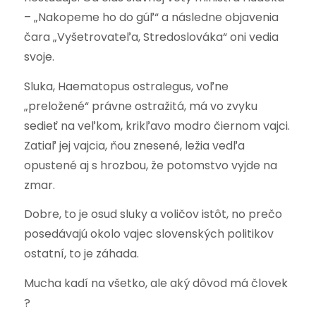
– „Nakopeme ho do gúľ“ a následne objavenia
čara „Vyšetrovateľa, Stredoslováka“ oni vedia
svoje.
Sluka, Haematopus ostralegus, voľne
„preložené“ právne ostražitá, má vo zvyku
sedieť na veľkom, krikľavo modro čiernom vajci.
Zatiaľ jej vajcia, ňou znesené, ležia vedľa
opustené aj s hrozbou, že potomstvo vyjde na
zmar.
Dobre, to je osud sluky a voličov istôt, no prečo
posedávajú okolo vajec slovenských politikov
ostatní, to je záhada.
Mucha kadí na všetko, ale aký dôvod má človek
?