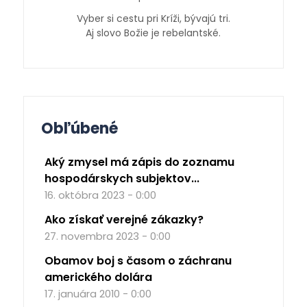
Vyber si cestu pri Kríži, bývajú tri.
Aj slovo Božie je rebelantské.
Obľúbené
Aký zmysel má zápis do zoznamu
hospodárskych subjektov...
16. októbra 2023 - 0:00
Ako získať verejné zákazky?
27. novembra 2023 - 0:00
Obamov boj s časom o záchranu
amerického dolára
17. januára 2010 - 0:00