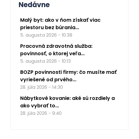
Nedávne
Malý byt: ako v ňom získať viac
priestoru bez búrania...
5. augusta 2026 - 10:38
Pracovná zdravotná služba:
povinnosť, o ktorej veľa...
5. augusta 2026 - 10:13
BOZP povinnosti firmy: čo musíte mať
vyriešené od prvého...
28. júla 2026 - 14:30
Nábytkové kovanie: aké sú rozdiely a
ako vybrať to...
28. júla 2026 - 9:40