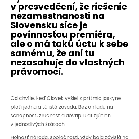
v presvedčení, že riešenie
nezamestnanosti na
Slovensku síce je
povinnosťou premiéra,
ale o má takú úctu k sebe
samému, že ani tu
nezasahuje do vlastných
právomoci.
Od chvíle, keď Človek vyšiel z prítmia jaskyne
platí jedna a tá istá zásada. Bez ohľadu na
schopnosť, zručnosť a dôvtip ľudí žijúcich
v jednotlivých štátoch.
Hojnosť národa, spoločnosti, vždy bola závislá na