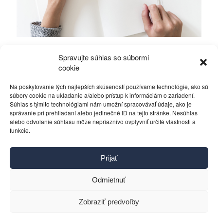
V každom meste kandiduje podozrivý Paška i
Spravujte súhlas so súbormi
zbabelec Fico.
cookie
Na poskytovanie tých najlepších skúseností používame technológie, ako sú
Rôzne
14. novembra 2014
súbory cookie na ukladanie a/alebo prístup k informáciám o zariadení.
Súhlas s týmito technológiami nám umožní spracovávať údaje, ako je
správanie pri prehliadaní alebo jedinečné ID na tejto stránke. Nesúhlas
alebo odvolanie súhlasu môže nepriaznivo ovplyvniť určité vlastnosti a
funkcie.
Kontakt
Prijať
Pravidlá používania
Reklama
Odmietnuť
Cookies
Ochrana osobných údajov
Zobraziť predvoľby
Reklamácie a žiadosti