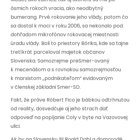
ôsmich rokoch vracia, ako neodbytný
bumerang. Prvé rokovanie jeho vlády, potom čo
sa dostal k moci v roku 2006, sa nekonalo pod
dohľadom mikrofónov rokovacej miestnosti
úradu vlády. Boli to priestory Bôrika, kde sa tajne
tretíkrát parceloval majetok občanov
Slovenska. Samozrejme preSmer-ovaný
k mecenášom a s rovnakou samozrejmosťou
k marxistom „podnikateľom“ evidovaným
v členskej základni Smer-SD.
Fakt, že práve Róbert Fico je bábkou odtrhnutou
od reality, dosvedčuje aj jeho strach dať
odpoveď na popíjanie Coly v byte na Vazovovej
ulici.
Ak by na Slovensku žil Roald Dahl a domorodé