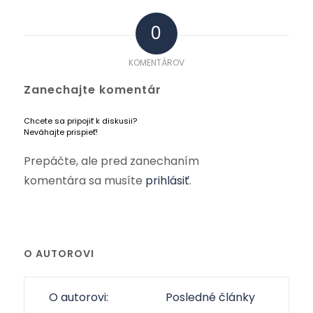
0
KOMENTÁROV
Zanechajte komentár
Chcete sa pripojiť k diskusii?
Neváhajte prispieť!
Prepáčte, ale pred zanechaním
komentára sa musíte
prihlásiť
.
O AUTOROVI
O autorovi:
Posledné články