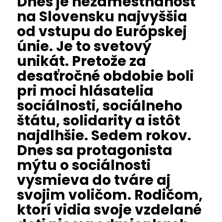
Dnes je nezamestnanosť
na Slovensku najvyššia
od vstupu do Európskej
únie. Je to svetový
unikát. Pretože za
desaťročné obdobie boli
pri moci hlásatelia
sociálnosti, sociálneho
štátu, solidarity a istôt
najdlhšie. Sedem rokov.
Dnes sa protagonista
mýtu o sociálnosti
vysmieva do tváre aj
svojim voličom. Rodičom,
ktorí vidia svoje vzdelané