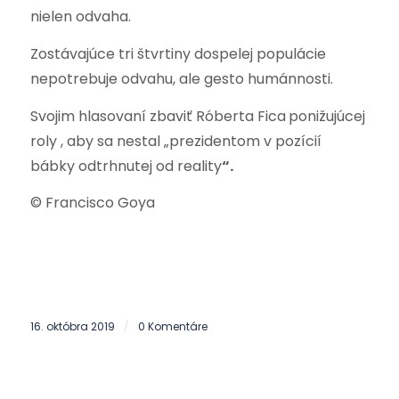
nielen odvaha.
Zostávajúce tri štvrtiny dospelej populácie
nepotrebuje odvahu, ale gesto humánnosti.
Svojim hlasovaní zbaviť Róberta Fica
ponižujúcej
roly , aby sa nestal „prezidentom v pozícií
bábky odtrhnutej od reality
“.
© Francisco Goya
16. októbra 2019
0 Komentáre
/