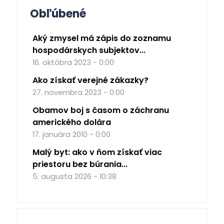
Obľúbené
Aký zmysel má zápis do zoznamu
hospodárskych subjektov...
16. októbra 2023 - 0:00
Ako získať verejné zákazky?
27. novembra 2023 - 0:00
Obamov boj s časom o záchranu
amerického dolára
17. januára 2010 - 0:00
Malý byt: ako v ňom získať viac
priestoru bez búrania...
5. augusta 2026 - 10:38