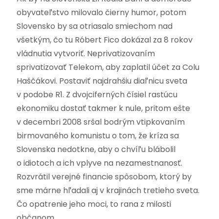
obyvateľstvo milovalo čierny humor, potom
Slovensko by sa otriasalo smiechom nad
všetkým, čo tu Róbert Fico dokázal za 8 rokov
vládnutia vytvoriť. Neprivatizovaním
sprivatizovať Telekom, aby zaplatil účet za Colu
Haščákovi. Postaviť najdrahšiu diaľnicu sveta
v podobe R1. Z dvojciferných čísiel rastúcu
ekonomiku dostať takmer k nule, pritom ešte
v decembri 2008 sršal bodrým vtipkovaním
birmovaného komunistu o tom, že kríza sa
Slovenska nedotkne, aby o chvíľu blábolil
o idiotoch a ich vplyve na nezamestnanosť.
Rozvrátil verejné financie spôsobom, ktorý by
sme márne hľadali aj v krajinách tretieho sveta.
Čo opatrenie jeho moci, to rana z milosti
občanom.