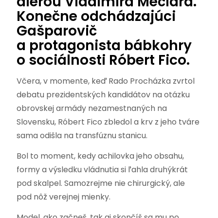
dierou Vladimíra Mečiara.
Konečne odchádzajúci
Gašparovič
a protagonista bábkohry
o sociálnosti Róbert Fico.
Včera, v momente, keď Rado Procházka zvrtol
debatu prezidentských kandidátov na otázku
obrovskej armády nezamestnaných na
Slovensku, Róbert Fico zbledol a krv z jeho tváre
sama odišla na transfúznu stanicu.
Bol to moment, kedy achilovka jeho obsahu,
formy a výsledku vládnutia si ľahla druhýkrát
pod skalpel. Samozrejme nie chirurgický, ale
pod nôž verejnej mienky.
Model, ako začneš, tak aj skončíš sa mu po