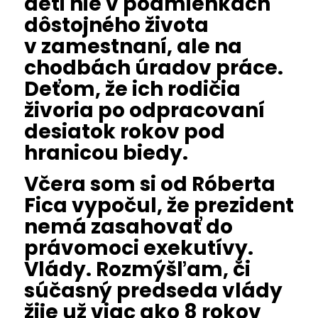
deti nie v podmienkach
dôstojného života
v zamestnaní, ale na
chodbách úradov práce.
Deťom, že ich rodičia
živoria po odpracovaní
desiatok rokov pod
hranicou biedy.
Včera som si od Róberta
Fica vypočul, že prezident
nemá zasahovať do
právomoci exekutívy.
Vlády. Rozmýšľam, či
súčasný predseda vlády
žije už viac ako 8 rokov