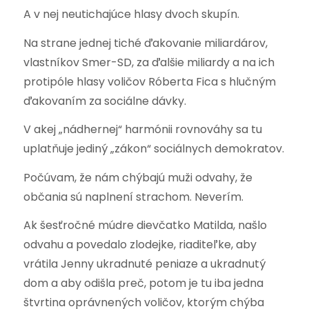
A v nej neutichajúce hlasy dvoch skupín.
Na strane jednej tiché ďakovanie miliardárov,
vlastníkov Smer-SD, za ďalšie miliardy a na ich
protipóle hlasy voličov Róberta Fica s hlučným
ďakovaním za sociálne dávky.
V akej „nádhernej“ harmónii rovnováhy sa tu
uplatňuje jediný „zákon“ sociálnych demokratov.
Počúvam, že nám chýbajú muži odvahy, že
občania sú naplnení strachom. Neverím.
Ak šesťročné múdre dievčatko Matilda, našlo
odvahu a povedalo zlodejke, riaditeľke, aby
vrátila Jenny ukradnuté peniaze a ukradnutý
dom a aby odišla preč, potom je tu iba jedna
štvrtina oprávnených voličov, ktorým chýba