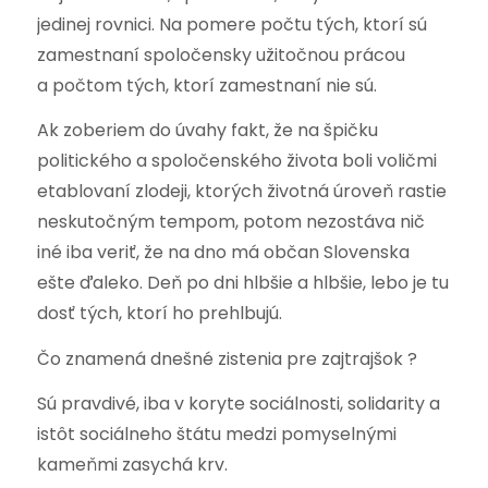
jedinej rovnici. Na pomere počtu tých, ktorí sú
zamestnaní spoločensky užitočnou prácou
a počtom tých, ktorí zamestnaní nie sú.
Ak zoberiem do úvahy fakt, že na špičku
politického a spoločenského života boli voličmi
etablovaní zlodeji, ktorých životná úroveň rastie
neskutočným tempom, potom nezostáva nič
iné iba veriť, že na dno má občan Slovenska
ešte ďaleko. Deň po dni hlbšie a hlbšie, lebo je tu
dosť tých, ktorí ho prehlbujú.
Čo znamená dnešné zistenia pre zajtrajšok ?
Sú pravdivé, iba v koryte sociálnosti, solidarity a
istôt sociálneho štátu medzi pomyselnými
kameňmi zasychá krv.