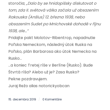
storočia;
„Dalo by se hnidopišsky diskutovat o
tom, zda II. světová válka začala už obsazením
Rakouska (Anšlus) 12. března 1938, nebo
obsazením Sudet po Mnichovské dohodě v říjnu
1938, ale…“
Pridajte pakt Molotov-Ribentrop, napadnutie
Poľska Nemeckom, následný útok Ruska na
Poľsko, plán Barbarosa ako útok Nemecka na
Rusko…
…a koniec Tretej ríše v Berlíne (Rusko). Bude
Štvrtá ríša? Alebo už je? Zasa Rusko?
Pekne pozdravujem.
Juraj Režo alias notorickyobcan
15. decembra 2019
0 Komentáre
/