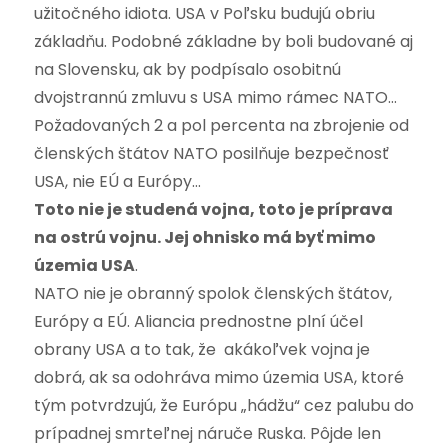
užitočného idiota. USA v Poľsku budujú obriu
základňu. Podobné základne by boli budované aj
na Slovensku, ak by podpísalo osobitnú
dvojstrannú zmluvu s USA mimo rámec NATO…
Požadovaných 2 a pol percenta na zbrojenie od
členských štátov NATO posilňuje bezpečnosť
USA, nie EÚ a Európy…
Toto nie je studená vojna, toto je príprava
na ostrú vojnu. Jej ohnisko má byť mimo
územia USA
.
NATO nie je obranný spolok členských štátov,
Európy a EÚ. Aliancia prednostne plní účel
obrany USA a to tak, že akákoľvek vojna je
dobrá, ak sa odohráva mimo územia USA, ktoré
tým potvrdzujú, že Európu „hádžu“ cez palubu do
prípadnej smrteľnej náruče Ruska. Pôjde len