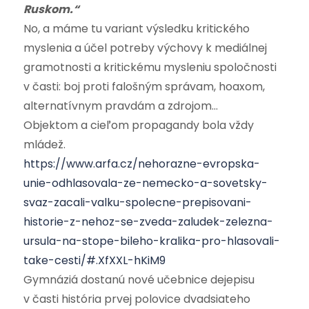
Ruskom.“
No, a máme tu variant výsledku kritického
myslenia a účel potreby výchovy k mediálnej
gramotnosti a kritickému mysleniu spoločnosti
v časti: boj proti falošným správam, hoaxom,
alternatívnym pravdám a zdrojom…
Objektom a cieľom propagandy bola vždy
mládež.
https://www.arfa.cz/nehorazne-evropska-
unie-odhlasovala-ze-nemecko-a-sovetsky-
svaz-zacali-valku-spolecne-prepisovani-
historie-z-nehoz-se-zveda-zaludek-zelezna-
ursula-na-stope-bileho-kralika-pro-hlasovali-
take-cesti/#.XfXXL-hKiM9
Gymnáziá dostanú nové učebnice dejepisu
v časti história prvej polovice dvadsiateho