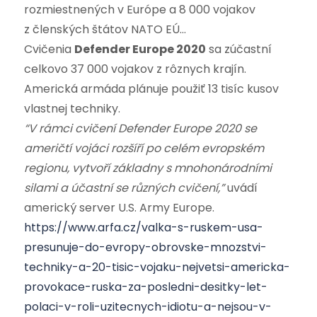
rozmiestnených v Európe a 8 000 vojakov
z členských štátov NATO EÚ…
Cvičenia
Defender Europe 2020
sa zúčastní
celkovo 37 000 vojakov z rôznych krajín.
Americká armáda plánuje použiť 13 tisíc kusov
vlastnej techniky.
“V rámci cvičení Defender Europe 2020 se
američtí vojáci rozšíří po celém evropském
regionu, vytvoří základny s mnohonárodními
silami a účastní se různých cvičení,”
uvádí
americký server U.S. Army Europe.
https://www.arfa.cz/valka-s-ruskem-usa-
presunuje-do-evropy-obrovske-mnozstvi-
techniky-a-20-tisic-vojaku-nejvetsi-americka-
provokace-ruska-za-posledni-desitky-let-
polaci-v-roli-uzitecnych-idiotu-a-nejsou-v-