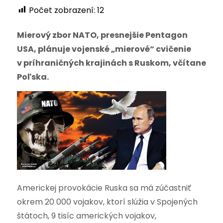
Počet zobrazení:
12
Mierový zbor NATO, presnejšie Pentagon
USA, plánuje vojenské „mierové“ cvičenie
v príhraničných krajinách s Ruskom, včítane
Poľska.
Americkej provokácie Ruska sa má zúčastniť
okrem 20 000 vojakov, ktorí slúžia v Spojených
štátoch, 9 tisíc amerických vojakov,