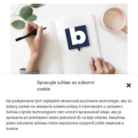
Spravujte súhlas so súbormi
Ficova vláda a médiá…
cookie
Na poskytovanie tých najlepších skúseností používame technológie, ako sú
Politika
4. decembra 2023
súbory cookie na ukladanie a/alebo prístup k informáciám o zariadení.
Súhlas s týmito technológiami nám umožní spracovávať údaje, ako je
správanie pri prehliadaní alebo jedinečné ID na tejto stránke. Nesúhlas
alebo odvolanie súhlasu môže nepriaznivo ovplyvniť určité vlastnosti a
funkcie.
Kontakt