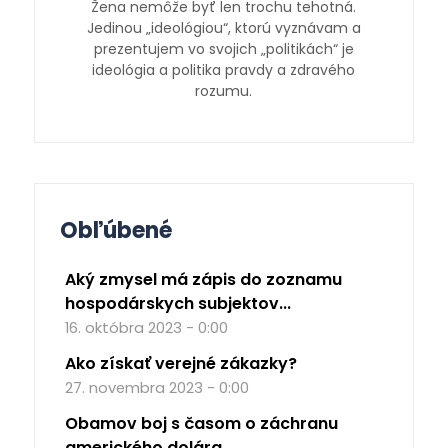
Žena nemôže byť len trochu tehotná.
Jedinou „ideológiou“, ktorú vyznávam a
prezentujem vo svojich „politikách“ je
ideológia a politika pravdy a zdravého
rozumu.
Obľúbené
Aký zmysel má zápis do zoznamu
hospodárskych subjektov...
16. októbra 2023 - 0:00
Ako získať verejné zákazky?
27. novembra 2023 - 0:00
Obamov boj s časom o záchranu
amerického dolára