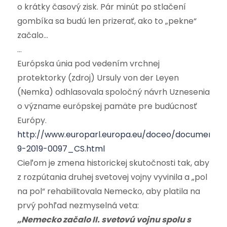
o krátky časový zisk. Pár minút po stlačení
gombíka sa budú len prizerať, ako to „pekne“
začalo…
…
Európska únia pod vedením vrchnej
protektorky (zdroj) Ursuly von der Leyen
(Nemka) odhlasovala spoločný návrh Uznesenia
o význame európskej pamäte pre budúcnosť
Európy.
http://www.europarl.europa.eu/doceo/document/
9-2019-0097_CS.html
Cieľom je zmena historickej skutočnosti tak, aby
z rozpútania druhej svetovej vojny vyvinila a „pol
na pol“ rehabilitovala Nemecko, aby platila na
prvý pohľad nezmyselná veta:
„Nemecko začalo II. svetovú vojnu spolu s