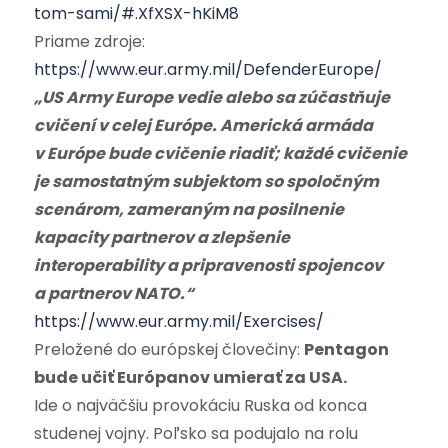
tom-sami/#.XfXSX-hKiM8
Priame zdroje:
https://www.eur.army.mil/DefenderEurope/
„US Army Europe vedie alebo sa zúčastňuje
cvičení v celej Európe. Americká armáda
v Európe bude cvičenie riadiť; každé cvičenie
je samostatným subjektom so spoločným
scenárom, zameraným na posilnenie
kapacity partnerov a zlepšenie
interoperability a pripravenosti spojencov
a partnerov NATO.“
https://www.eur.army.mil/Exercises/
Preložené do európskej človečiny:
Pentagon
bude učiť Európanov umierať za USA.
Ide o najväčšiu provokáciu Ruska od konca
studenej vojny. Poľsko sa podujalo na rolu