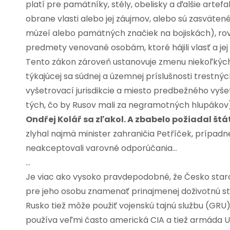
platí pre pamätníky, stély, obelisky a ďalšie artef
obrane vlasti alebo jej záujmov, alebo sú zasväte
múzeí alebo pamätných značiek na bojiskách), ro
predmety venované osobám, ktoré hájili vlasť a jej
Tento zákon zároveň ustanovuje zmenu niekoľkých 
týkajúcej sa súdnej a územnej príslušnosti trestn
vyšetrovací jurisdikcie a miesto predbežného vyše
tých, čo by Rusov mali za negramotných hlupákov
Ondřej Kolář sa zľakol. A zbabelo požiadal štá
zlyhal najmä minister zahraničia Petříček, prípadn
neakceptovali varovné odporúčania…
…
Je viac ako vysoko pravdepodobné, že Česko star
pre jeho osobu znamenať prinajmenej doživotnú sto
Rusko tiež môže použiť vojenskú tajnú službu (GRU)
používa veľmi často americká CIA a tiež armáda U