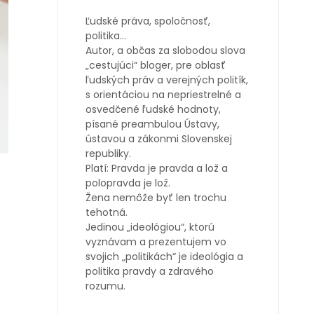
Ľudské práva, spoločnosť,
politika…
Autor, a občas za slobodou slova
„cestujúci“ bloger, pre oblasť
ľudských práv a verejných politík,
s orientáciou na nepriestrelné a
osvedčené ľudské hodnoty,
písané preambulou Ústavy,
ústavou a zákonmi Slovenskej
republiky.
Platí: Pravda je pravda a lož a
polopravda je lož.
Žena nemôže byť len trochu
tehotná.
Jedinou „ideológiou“, ktorú
vyznávam a prezentujem vo
svojich „politikách“ je ideológia a
politika pravdy a zdravého
rozumu.