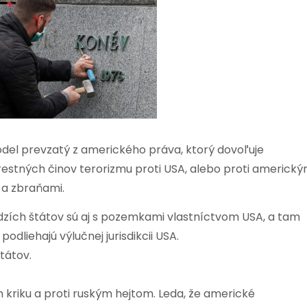
del prevzatý z amerického práva, ktorý dovoľuje
trestných činov terorizmu proti USA, alebo proti americk
 a zbraňami.
ích štátov sú aj s pozemkami vlastníctvom USA, a tam
odliehajú výlučnej jurisdikcii USA.
tátov.
 kriku a proti ruským hejtom. Leda, že americké