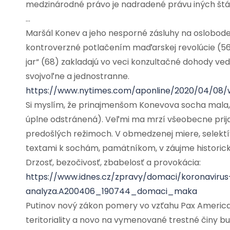
medzinárodné právo je nadradené právu iných štáto
…
Maršál Konev a jeho nesporné zásluhy na oslobod
kontroverzné potlačením maďarskej revolúcie (56
jar“ (68) zakladajú vo veci konzultačné dohody ved
svojvoľne a jednostranne.
https://www.nytimes.com/aponline/2020/04/08/
Si myslím, že prinajmenšom Konevova socha mala
úplne odstránená). Veľmi ma mrzí všeobecne prijat
predošlých režimoch. V obmedzenej miere, selektí
textami k sochám, pamätníkom, v záujme historic
Drzosť, bezočivosť, zbabelosť a provokácia:
https://www.idnes.cz/zpravy/domaci/koronaviru
analyza.A200406_190744_domaci_maka
Putinov nový zákon pomery vo vzťahu Pax American
teritoriality a novo na vymenované trestné činy bu