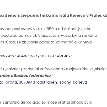
 sa demolácie pamätníka maršála Koneva v Prahe, u
v bol postavený v roku 1980 a odstránený z jeho
y postavia pamätník Vlasovcom. Hovorkyňa ruského
risľúbila, že zbúranie pamätníka maršála Koneva
koneva-v-praze-rusky-ministr-obrany-
edu „naivne“ predvolal veľvyslanca Zmejevského, a „skúšal
zmlúv s Ruskou federáciou“
:
mesto-praha/3073948-odstraneni-sochy-koneva-
u. Samotná demolácia sa môže stať aj dlhodobým