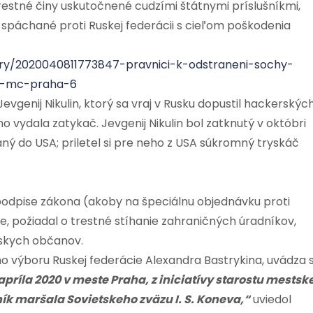
restné činy uskutočnené cudzími štátnymi príslušníkmi,
 spáchané proti Ruskej federácii s cieľom poškodenia
ory/2020040811773847-pravnici-k-odstraneni-sochy-
ch-mc-praha-6
vgenij Nikulin, ktorý sa vraj v Rusku dopustil hackerskýc
 vydala zatykač. Jevgenij Nikulin bol zatknutý v októbri
aný do USA; priletel si pre neho z USA súkromný tryskáč
podpise zákona (akoby na špeciálnu objednávku proti
ie, požiadal o trestné stíhanie zahraničných úradníkov,
tskych občanov.
ho výboru Ruskej federácie Alexandra Bastrykina, uvádza 
apríla 2020 v meste Praha, z iniciatívy starostu mestske
ík maršala Sovietskeho zväzu I. S. Koneva,“
uviedol