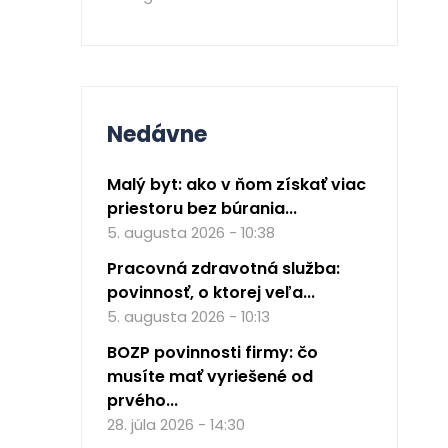
Nedávne
Malý byt: ako v ňom získať viac
priestoru bez búrania...
5. augusta 2026 - 10:38
Pracovná zdravotná služba:
povinnosť, o ktorej veľa...
5. augusta 2026 - 10:13
BOZP povinnosti firmy: čo
musíte mať vyriešené od
prvého...
28. júla 2026 - 14:30