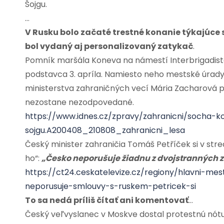
Šojgu.
…
V Rusku bolo začaté trestné konanie týkajúce
bol vydaný aj personalizovaný zatykač
.
Pomník maršála Koneva na námestí Interbrigadisto
podstavca 3. apríla. Namiesto neho mestské úrad
ministerstva zahraničných vecí Mária Zacharová p
nezostane nezodpovedané.
https://www.idnes.cz/zpravy/zahranicni/socha-
sojgu.A200408_210808_zahranicni_lesa
Český minister zahraničia Tomáš Petříček si v str
ho“:
„Česko neporušuje žiadnu z dvojstranných 
https://ct24.ceskatelevize.cz/regiony/hlavni-
neporusuje-smlouvy-s-ruskem-petricek-si
To sa nedá príliš čítať ani komentovať
…
Český veľvyslanec v Moskve dostal protestnú nót