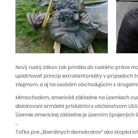
Nový ruský zákon tak prináša do ruského práva mo
uplatňovať princíp extrateritoriality v prípadoch 
záujmom, a aj na osobám obchodujúcim s drogami
Mimochodom, americké základne na územiach cudz
dislokovaní armádni príslušníci s občianstvom USA p
Územie americkej základne je územím Spojených š
…
Toľko pre „liberálnych demokratov“ ako stopka ich