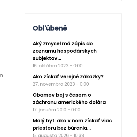
Obľúbené
Aký zmysel má zápis do
zoznamu hospodárskych
subjektov...
16. októbra 2023 - 0:00
ým
Ako získať verejné zákazky?
27. novembra 2023 - 0:00
Obamov boj s časom o
záchranu amerického dolára
17. januára 2010 - 0:00
Malý byt: ako v ňom získať viac
priestoru bez búrania...
5. augusta 2026 - 10:38