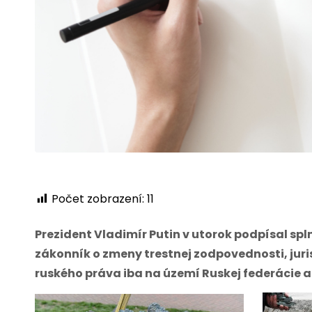
Počet zobrazení:
11
Prezident Vladimír Putin v utorok podpísal sp
zákonník o zmeny trestnej zodpovednosti, juri
ruského práva iba na území Ruskej federácie 