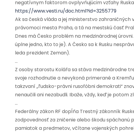
negatívnym faktorom ovplyvňujúcim vzťahy Ruska 
https://www.vesti.ru/doc.html?id=3255779
Ak sa česká vláda a jej ministerstvo zahraničných
právomoci mesta Praha, a tá na mestskú časť Pra
Dnes má Česko problém na medzinárodnej úrovni. T
úplne jedno, kto to je). A Česko sa k Rusku nespr
leda prezident Zeman).
…
Z osoby starostu Kolářa sa stáva medzinárodne t
svoje rozhodnutie a nevykoná primerané a Kremľu v
takzvaní „ľudsko-právni rusofóbni demokrati“ znova 
nenaučili ani nezabudli. Ibaže, vždy, keď je potom z
…
Federálny zákon RF dopĺňa Trestný zákonník Ruskej
zodpovednosť za zničenie alebo škodu spáchanú p
pamiatok a predmetov, včítane vojenských pohre