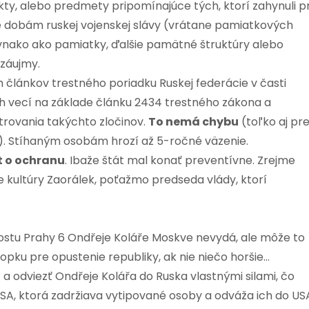
akty, alebo predmety pripomínajúce tých, ktorí zahynuli pr
né dobám ruskej vojenskej slávy (vrátane pamiatkových
vnako ako pamiatky, ďalšie pamätné štruktúry alebo
 záujmy.
článkov trestného poriadku Ruskej federácie v časti
ých vecí na základe článku 2434 trestného zákona a
trovania takýchto zločinov.
To nemá chybu
(toľko aj pr
). Stíhaným osobám hrozí až 5-ročné väzenie.
t o ochranu
. Ibaže štát mal konať preventívne. Zrejme
e kultúry Zaorálek, poťažmo predseda vlády, ktorí
ostu Prahy 6 Ondřeje Koláře Moskve nevydá, ale môže to
pku pre opustenie republiky, ak nie niečo horšie…
 a odviezť Ondřeje Kolářa do Ruska vlastnými silami, čo
SA, ktorá zadržiava vytipované osoby a odváža ich do US