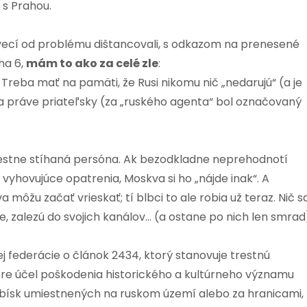
s Prahou.
 vecí od problému dištancovali, s odkazom na prenesené
ha 6,
mám to ako za celé zle
:
reba mať na pamäti, že Rusi nikomu nič „nedarujú“ (a je
áva práve priateľsky (za „ruského agenta“ bol označovaný
restne stíhaná persóna. Ak bezodkladne neprehodnotí
yhovujúce opatrenia, Moskva si ho „nájde inak“. A
môžu začať vrieskať; tí blbci to ale robia už teraz. Nič s
le, zalezú do svojich kanálov… (a ostane po nich len smrad
 federácie o článok 2434, ktorý stanovuje trestnú
re účel poškodenia historického a kultúrneho významu
bísk umiestnených na ruskom území alebo za hranicami,