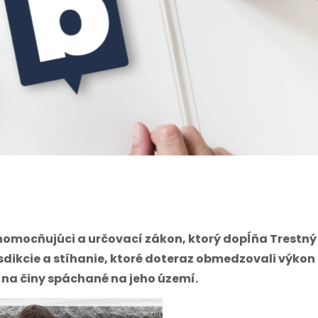
lnomocňujúci a určovací zákon, ktorý dopĺňa Trestný
sdikcie a stíhanie, ktoré doteraz obmedzovali výkon
a na činy spáchané na jeho
území.