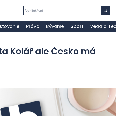
Search Button
Search
for:
stovanie
Právo
Bývanie
Šport
Veda a Tec
sta Kolář ale Česko má