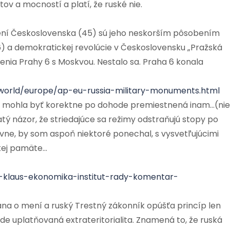
v a mocností a platí, že ruské nie.
ení Československa (45) sú jeho neskorším pôsobením
) a demokratickej revolúcie v Československu „Pražská
enia Prahy 6 s Moskvou. Nestalo sa. Praha 6 konala
world/europe/ap-eu-russia-military-monuments.html
, mohla byť korektne po dohode premiestnená inam…(nie
ý názor, že striedajúce sa režimy odstraňujú stopy po
vne, by som aspoň niektoré ponechal, s vysvetľujúcimi
kej pamäte…
s-klaus-ekonomika-institut-rady-komentar-
a o mení a ruský Trestný zákonník opúšťa princíp len
de uplatňovaná extrateritorialita. Znamená to, že ruská