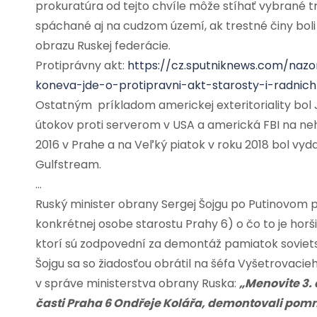
prokuratúra od tejto chvíle môže stíhať vybrané t
spáchané aj na cudzom území, ak trestné činy boli
obrazu Ruskej federácie.
Protiprávny akt:
https://cz.sputniknews.com/naz
koneva-jde-o-protipravni-akt-starosty-i-radni
Ostatným príkladom americkej exteritoriality bol Je
útokov proti serverom v USA a americká FBI na neho
2016 v Prahe a na Veľký piatok v roku 2018 bol vyd
Gulfstream.
…
Ruský minister obrany Sergej Šojgu po Putinovom 
konkrétnej osobe starostu Prahy 6) o čo to je horš
ktorí sú zodpovední za demontáž pamiatok sovie
Šojgu sa so žiadosťou obrátil na šéfa Vyšetrovacie
v správe ministerstva obrany Ruska:
„Menovite 3. 
časti Praha 6 Ondřeje Kolářa, demontovali pomn