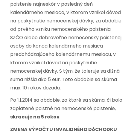
poistenie najneskôr v posledný deň
kalendárneho mesiaca, v ktorom vznikol dôvod
na poskytnutie nemocenskej dávky, za obdobie
od prvého vzniku nemocenského poistenia
SZČO alebo dobrovoľne nemocensky poistenej
osoby do konca kalendárneho mesiaca
predchádzajúceho kalendárnemu mesiacu, v
ktorom vznikol dôvod na poskytnutie
nemocenskej dávky. S tým, že toleruje sa dlžná
suma nižšia ako 5 eur. Toto obdobie sa skúma
max. 10 rokov dozadu.
Po 1.1.2014 sa obdobie, za ktoré sa skúma, či bolo
zaplatené poistné na nemocenské poistenie,
skracuje na 5 rokov
.
ZMENA VÝPOČTU INVALIDNÉHO DôCHODKU