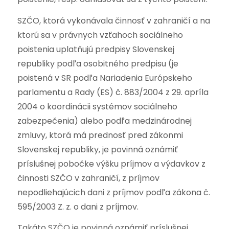
SZČO, ktorá vykonávala činnosť v zahraničí a na
ktorú sa v právnych vzťahoch sociálneho
poistenia uplatňujú predpisy Slovenskej
republiky podľa osobitného predpisu (je
poistená v SR podľa Nariadenia Európskeho
parlamentu a Rady (ES) č. 883/2004 z 29. apríla
2004 o koordinácii systémov sociálneho
zabezpečenia) alebo podľa medzinárodnej
zmluvy, ktorá má prednosť pred zákonmi
Slovenskej republiky, je povinná oznámiť
príslušnej pobočke výšku príjmov a výdavkov z
činnosti SZČO v zahraničí, z príjmov
nepodliehajúcich dani z príjmov podľa zákona č.
595/2003 Z. z. o dani z príjmov.
Takáto SZČO je povinná oznámiť príslušnej