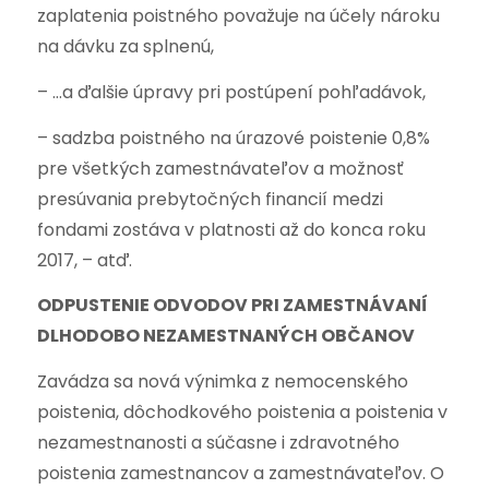
zaplatenia poistného považuje na účely nároku
na dávku za splnenú,
– …a ďalšie úpravy pri postúpení pohľadávok,
– sadzba poistného na úrazové poistenie 0,8%
pre všetkých zamestnávateľov a možnosť
presúvania prebytočných financií medzi
fondami zostáva v platnosti až do konca roku
2017, – atď.
ODPUSTENIE ODVODOV PRI ZAMESTNÁVANÍ
DLHODOBO NEZAMESTNANÝCH OBČANOV
Zavádza sa nová výnimka z nemocenského
poistenia, dôchodkového poistenia a poistenia v
nezamestnanosti a súčasne i zdravotného
poistenia zamestnancov a zamestnávateľov. O