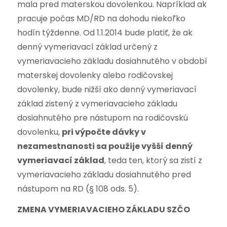
mala pred materskou dovolenkou. Napríklad ak
pracuje počas MD/RD na dohodu niekoľko
hodín týždenne. Od 1.1.2014 bude platiť, že ak
denný vymeriavací základ určený z
vymeriavacieho základu dosiahnutého v období
materskej dovolenky alebo rodičovskej
dovolenky, bude nižší ako denný vymeriavací
základ zistený z vymeriavacieho základu
dosiahnutého pre nástupom na rodičovskú
dovolenku,
pri výpočte dávky v
nezamestnanosti sa použije vyšší denný
vymeriavací základ
, teda ten, ktorý sa zistí z
vymeriavacieho základu dosiahnutého pred
nástupom na RD (§ 108 ods. 5).
ZMENA VYMERIAVACIEHO ZÁKLADU SZČO