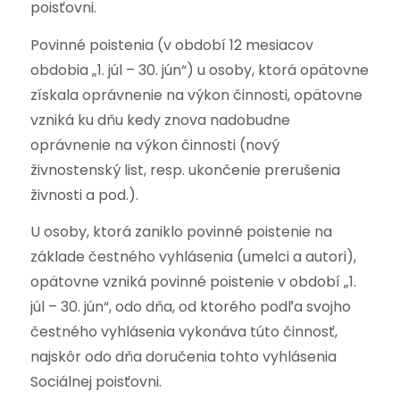
poisťovni.
Povinné poistenia (v období 12 mesiacov
obdobia „1. júl – 30. jún“) u osoby, ktorá opätovne
získala oprávnenie na výkon činnosti, opätovne
vzniká ku dňu kedy znova nadobudne
oprávnenie na výkon činnosti (nový
živnostenský list, resp. ukončenie prerušenia
živnosti a pod.).
U osoby, ktorá zaniklo povinné poistenie na
základe čestného vyhlásenia (umelci a autori),
opätovne vzniká povinné poistenie v období „1.
júl – 30. jún“, odo dňa, od ktorého podľa svojho
čestného vyhlásenia vykonáva túto činnosť,
najskôr odo dňa doručenia tohto vyhlásenia
Sociálnej poisťovni.