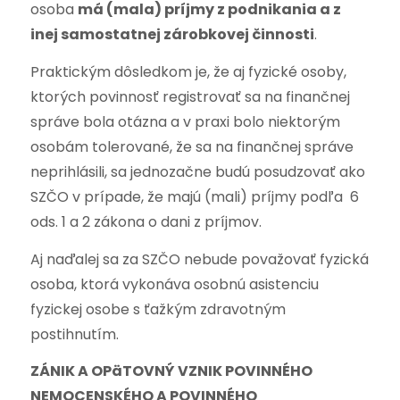
osoba
má (mala) príjmy z podnikania a z
inej samostatnej zárobkovej činnosti
.
Praktickým dôsledkom je, že aj fyzické osoby,
ktorých povinnosť registrovať sa na finančnej
správe bola otázna a v praxi bolo niektorým
osobám tolerované, že sa na finančnej správe
neprihlásili, sa jednozačne budú posudzovať ako
SZČO v prípade, že majú (mali) príjmy podľa 6
ods. 1 a 2 zákona o dani z príjmov.
Aj naďalej sa za SZČO nebude považovať fyzická
osoba, ktorá vykonáva osobnú asistenciu
fyzickej osobe s ťažkým zdravotným
postihnutím.
ZÁNIK A OPäTOVNÝ VZNIK POVINNÉHO
NEMOCENSKÉHO A POVINNÉHO