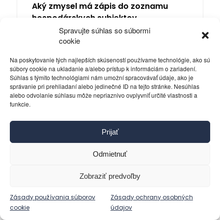
Aký zmysel má zápis do zoznamu
hospodárskych subjektov...
16. októbra 2023 - 0:00
Spravujte súhlas so súbormi
cookie
Ako získať verejné zákazky?
27. novembra 2023 - 0:00
Na poskytovanie tých najlepších skúseností používame technológie, ako sú
súbory cookie na ukladanie a/alebo prístup k informáciám o zariadení.
Obamov boj s časom o záchranu
Súhlas s týmito technológiami nám umožní spracovávať údaje, ako je
správanie pri prehliadaní alebo jedinečné ID na tejto stránke. Nesúhlas
amerického dolára
alebo odvolanie súhlasu môže nepriaznivo ovplyvniť určité vlastnosti a
17. januára 2010 - 0:00
funkcie.
Malý byt: ako v ňom získať viac
priestoru bez búrania...
Prijať
5. augusta 2026 - 10:38
Odmietnuť
Zobraziť predvoľby
Nedávne
Zásady používania súborov
Zásady ochrany osobných
cookie
údajov