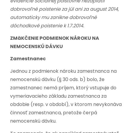
evidencie Sociálnej poisťovne nezaplatil
dobrovoľné poistenie za júl ani za august 2014,
automaticky mu zanikne dobrovoľné
dôchodkové poistenie k 1.7.2014.
ZMäKČENIE PODMIENOK NÁROKU NA
NEMOCENSKÚ DÁVKU
Zamestnanec
Jednou z podmienok nároku zamestnanca na
nemocenskú dávku (§ 30 ods. b) bolo, že
zamestnanec nemá príjem, ktorý vstupuje do
vymeriavacieho základu zamestnanca za
obdobie (resp. v období), v ktorom nevykonáva
činnosť zamestnanca, pretože čerpá
nemocenskú dávku.