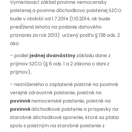
Vymeriavací základ povinne nemocensky
poistenej a povinne dôchodkovo poistenej SZČO
bude v období od 1.7.2014 (1.10.2014, ak bude
predĺžená lehota na podanie daňového
priznania za rok 2013) určený podľa § 138 ods. 2
ako:
– podiel
jednej dvanástiny
základu dane z
príjmov SZČO (§ 6 ods. 1 a 2 zákona o dani z
príjmov),
– nezníženého o zaplatené poistné na povinné
verejné zdravotné poistenie, poistné na
povinné
nemocenské poistenie, poistné na
povinné
dôchodkové poistenie a príspevky na
starobné dôchodkové sporenie, ktoré sa platia
spolu s poistným na starobné poistenie z