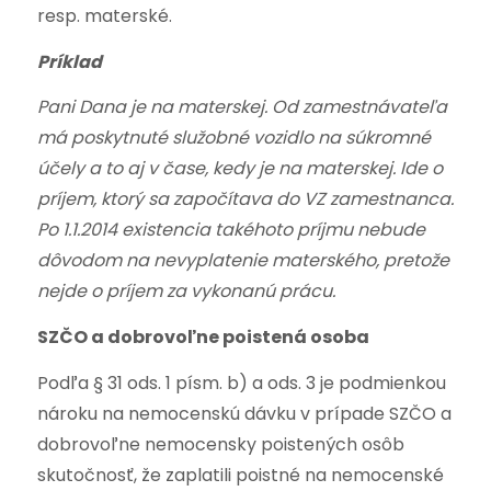
resp. materské.
Príklad
Pani Dana je na materskej. Od zamestnávateľa
má poskytnuté služobné vozidlo na súkromné
účely a to aj v čase, kedy je na materskej. Ide o
príjem, ktorý sa započítava do VZ zamestnanca.
Po 1.1.2014 existencia takéhoto príjmu nebude
dôvodom na nevyplatenie materského, pretože
nejde o príjem za vykonanú prácu.
SZČO a dobrovoľne poistená osoba
Podľa § 31 ods. 1 písm. b) a ods. 3 je podmienkou
nároku na nemocenskú dávku v prípade SZČO a
dobrovoľne nemocensky poistených osôb
skutočnosť, že zaplatili poistné na nemocenské