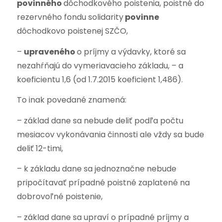
povinného
dôchodkového poistenia, poistné do
rezervného fondu solidarity
povinne
dôchodkovo poistenej SZČO,
–
u
praveného
o príjmy a výdavky, ktoré sa
nezahŕňajú do vymeriavacieho základu, – a
koeficientu 1,6 (od 1.7.2015 koeficient 1,486).
To inak povedané znamená:
– základ dane sa nebude deliť podľa počtu
mesiacov vykonávania činnosti ale vždy sa bude
deliť 12-timi,
– k základu dane sa jednoznačne nebude
pripočítavať prípadné poistné zaplatené na
dobrovoľné poistenie,
– základ dane sa upraví o prípadné príjmy a