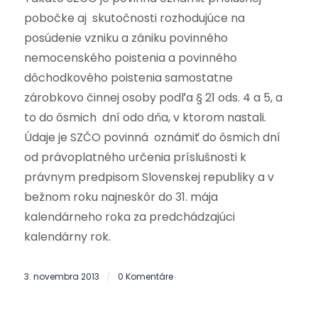
pobočke aj skutočnosti rozhodujúce na
posúdenie vzniku a zániku povinného
nemocenského poistenia a povinného
dôchodkového poistenia samostatne
zárobkovo činnej osoby podľa § 21 ods. 4 a 5, a
to do ôsmich dní odo dňa, v ktorom nastali.
Údaje je SZČO povinná oznámiť do ôsmich dní
od právoplatného určenia príslušnosti k
právnym predpisom Slovenskej republiky a v
bežnom roku najneskôr do 31. mája
kalendárneho roka za predchádzajúci
kalendárny rok.
3. novembra 2013
0 Komentáre
/