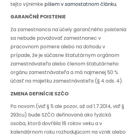
tejto výnimke
píšem v samostatnom článku
.
GARANČNÉ POISTENIE
Za zamestnanca na účely garančného poistenia
sa nebude považovať zamestnanec v
pracovnom pomere alebo na dohodu v
prípade, že je súčasne štatutárnym orgánom
zamestnávateľa alebo členom štatutárneho
orgánu zamestnávateľa a má najmenej 50 %
účasť na majetku zamestnávateľa (§ 4 ods. 4).
ZMENA DEFINÍCIE SZČO
Po novom (viď § 5 ale pozor, až od 1.7.2014, viď §
293cu) bude SZČO definovaná ako fyzická
osoba, ktorá dovŕšila 18 rokov veku a v
kalendárnom roku rozhodujúcom na vznik alebo