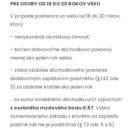
PRE OSOBY OD 18 DO 20 ROKOV VEKU
V prípade poistenca vo veku od 18 do 20 rokov,
ktorý:
– nevykonával zárobkovú činnosť,
– bol len dobrovoľne dôchodkovo poistený
menej ako jeden rok alebo
– získal obdobie dôchodkového poistenia
dodatočným zaplatením poistného (§ 142 ods.
3) za obdobie kratšie ako jeden rok
… sa suma invalidného dôchodku určí výpočtom
z osobného mzdového bodu 0,67
. Výška
vymeriavacieho základu z ktorého sa zaplatilo
poistné tak nie je podstatná (§ 73 ods. 5 a 6).