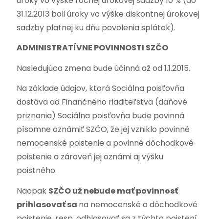
úroky vo výške ročnej úrokovej sadzby 10 % (do
31.12.2013 boli úroky vo výške diskontnej úrokovej
sadzby platnej ku dňu povolenia splátok).
ADMINISTRATÍVNE POVINNOSTI SZČO
Nasledujúca zmena bude účinná až od 1.1.2015.
Na základe údajov, ktorá Sociálna poisťovňa
dostáva od Finančného riaditeľstva (daňové
priznania) Sociálna poisťovňa bude povinná
písomne oznámiť SZČO, že jej vzniklo povinné
nemocenské poistenie a povinné dôchodkové
poistenie a zároveň jej oznámi aj výšku
poistného.
Naopak
SZČO už nebude mať povinnosť
prihlasovať sa
na nemocenské a dôchodkové
poistenie, resp. odhlasovať sa z týchto poistení.