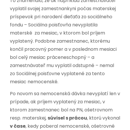
To znamenalo, že ak napríklad zamestnávateľ
vyplatil svojej zamestnankyni počas materskej
príspevok pri narodení dieťaťa zo sociálneho
fondu – Sociálna poisťovňa nevyplatila
materské za mesiac, v ktorom bol príjem
vyplatený. Podobne zamestnanec, ktorému
končil pracovný pomer a v poslednom mesiaci
bol celý mesiac práceneschopný – a
zamestnávateľ mu vyplatil odstupné – nemal
zo Sociálnej poisťovne vyplatené za tento
mesiac nemocenské.
Po novom sa nemocenská dávka nevyplatí len v
prípade, ak príjem vyplatený za mesiac, v
ktorom zamestnanec bol na PN, ošetrovnom
resp. materskej,
súvisel s prácou
, ktorú vykonal
v čase
, kedy poberal nemocenské, ošetrovné