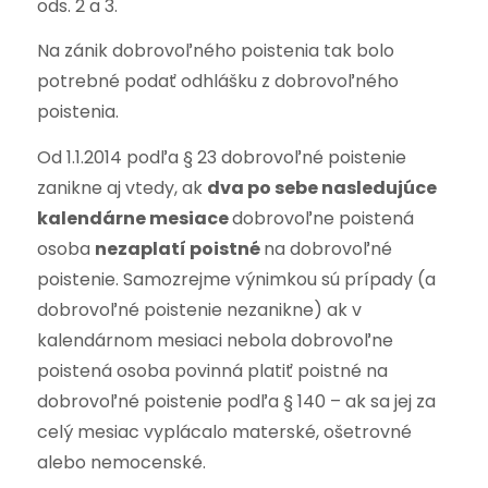
ods. 2 a 3.
Na zánik dobrovoľného poistenia tak bolo
potrebné podať odhlášku z dobrovoľného
poistenia.
Od 1.1.2014 podľa § 23 dobrovoľné poistenie
zanikne aj vtedy, ak
dva po sebe nasledujúce
kalendárne mesiace
dobrovoľne poistená
osoba
nezaplatí poistné
na dobrovoľné
poistenie. Samozrejme výnimkou sú prípady (a
dobrovoľné poistenie nezanikne) ak v
kalendárnom mesiaci nebola dobrovoľne
poistená osoba povinná platiť poistné na
dobrovoľné poistenie podľa § 140 – ak sa jej za
celý mesiac vyplácalo materské, ošetrovné
alebo nemocenské.