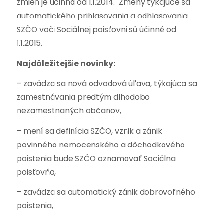
zmien je účinna od 1.1.2014. Zmeny týkajúce sa
automatického prihlasovania a odhlasovania
SZČO voči Sociálnej poisťovni sú účinné od
1.1.2015.
Najdôležitejšie novinky:
– zavádza sa nová odvodová úľava, týkajúca sa
zamestnávania predtým dlhodobo
nezamestnaných občanov,
– mení sa definícia SZČO, vznik a zánik
povinného nemocenského a dôchodkového
poistenia bude SZČO oznamovať Sociálna
poisťovňa,
– zavádza sa automatický zánik dobrovoľného
poistenia,