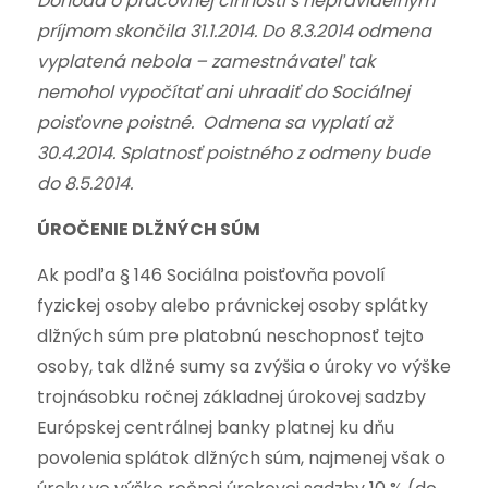
Dohoda o pracovnej činnosti s nepravidelným
príjmom skončila 31.1.2014. Do 8.3.2014 odmena
vyplatená nebola – zamestnávateľ tak
nemohol vypočítať ani uhradiť do Sociálnej
poisťovne poistné.
Odmena sa vyplatí až
30.4.2014. Splatnosť poistného z odmeny bude
do 8.5.2014.
ÚROČENIE DLŽNÝCH SÚM
Ak podľa § 146 Sociálna poisťovňa povolí
fyzickej osoby alebo právnickej osoby splátky
dlžných súm pre platobnú neschopnosť tejto
osoby, tak dlžné sumy sa zvýšia o úroky vo výške
trojnásobku ročnej základnej úrokovej sadzby
Európskej centrálnej banky platnej ku dňu
povolenia splátok dlžných súm, najmenej však o