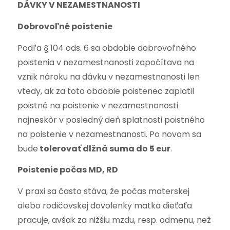
DÁVKY V NEZAMESTNANOSTI
Dobrovoľné poistenie
Podľa § 104 ods. 6 sa obdobie dobrovoľného
poistenia v nezamestnanosti započítava na
vznik nároku na dávku v nezamestnanosti len
vtedy, ak za toto obdobie poistenec zaplatil
poistné na poistenie v nezamestnanosti
najneskôr v posledný deň splatnosti poistného
na poistenie v nezamestnanosti. Po novom sa
bude
tolerovať dlžná suma do 5 eur
.
Poistenie počas MD, RD
V praxi sa často stáva, že počas materskej
alebo rodičovskej dovolenky matka dieťaťa
pracuje, avšak za nižšiu mzdu, resp. odmenu, než