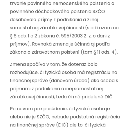
trvanie povinného nemocenského poistenia a
povinného dôchodkového poistenia SZČO
dosahovala príjmy z podnikania a z inej
samostatnej zárobkovej činnosti (s odkazom na
§ 6 ods. 1 a 2 zákona č. 595/2003 Z. z. o dani z
príjmov). Rovnaká zmena je účinná aj podľa
zákona o zdravotnom poistení (tam § 11 ods. 4).
Zmena spočíva v tom, že doteraz bolo
rozhodujúce, či fyzická osoba má registráciu na
finančnej správe (daňovom úrade) ako osoba s
príjmami z podnikania a inej samostatnej
zárobkovej činnosti, teda či má pridelené DIČ.
Po novom pre posúdenie, či fyzická osoba je
alebo nie je SZČO, nebude podstatná registrácia
na finančnej správe (DIČ) ale to, či fyzická