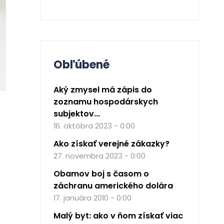
Obľúbené
Aký zmysel má zápis do
zoznamu hospodárskych
subjektov...
16. októbra 2023 - 0:00
Ako získať verejné zákazky?
27. novembra 2023 - 0:00
Obamov boj s časom o
záchranu amerického dolára
17. januára 2010 - 0:00
Malý byt: ako v ňom získať viac