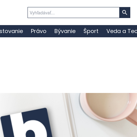
Search Button
Search
for:
stovanie
Právo
Bývanie
Šport
Veda a Tec