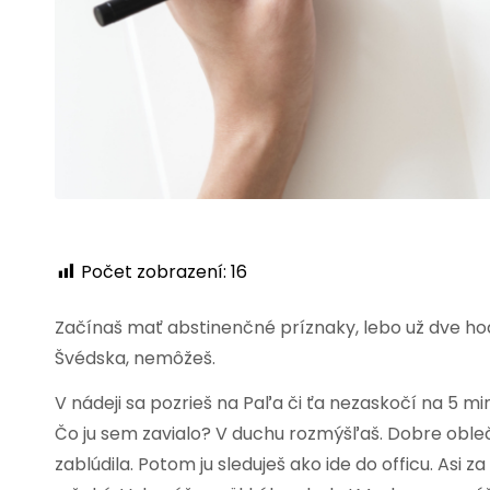
Počet zobrazení:
16
Začínaš mať abstinenčné príznaky, lebo už dve hodi
Švédska, nemôžeš.
V nádeji sa pozrieš na Paľa či ťa nezaskočí na 5 m
Čo ju sem zavialo? V duchu rozmýšľaš. Dobre oblečen
zablúdila. Potom ju sleduješ ako ide do officu. Asi 