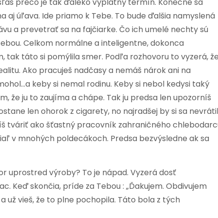
ľaš prečo je tak ďaleko výplatný termín. Konečne sa
a aj úľava. Ide priamo k Tebe. To bude ďalšia namyslená
kávu a prevetrať sa na fajčiarke. Čo ich umelé nechty sú
 Tebou. Celkom normálne a inteligentne, dokonca
 tak táto si pomýlila smer. Podľa rozhovoru to vyzerá, ž
 realitu. Ako pracuješ nadčasy a nemáš nárok ani na
 mohol…a keby si nemal rodinu. Keby si nebol kedysi taký
m, že ju to zaujíma a chápe. Tak ju predsa len upozorníš
stane len ohorok z cigarety, no najradšej by si sa nevrátil
ažíš tváriť ako šťastný pracovník zahraničného chlebodarc
oj žiaľ v mnohých poldecákoch. Predsa bezvýsledne ak sa
ovor uprostred výroby? To je nápad. Vyzerá dosť
iac. Keď skončia, príde za Tebou : „Ďakujem. Obdivujem
a už vieš, že to plne pochopila. Táto bola z tých