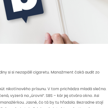
ny si si nezapálil cigaretu. Manažment čaká audit zo
inút nikotínového prísunu. V tom prichádza mladá slečna.
á, vyzerá na „úrovni“. SBS – kár jej otvára okno. Asi
za manažérkou. Jasné, čo tá by tu hľadala. Bezradne stojí