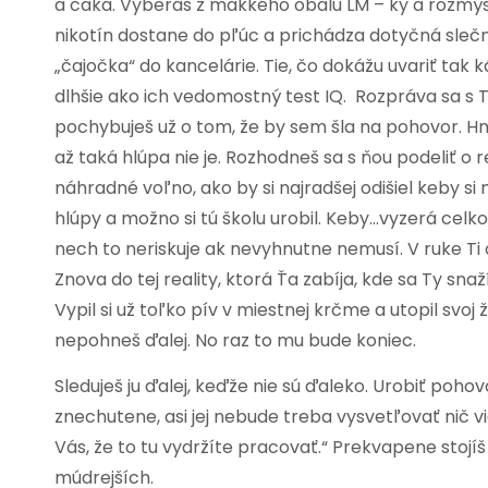
a čaká. Vyberáš z mäkkého obalu LM – ky a rozmýš
nikotín dostane do pľúc a prichádza dotyčná slečn
„čajočka“ do kancelárie. Tie, čo dokážu uvariť tak 
dlhšie ako ich vedomostný test IQ. Rozpráva sa s
pochybuješ už o tom, že by sem šla na pohovor. Hm,
až taká hlúpa nie je. Rozhodneš sa s ňou podeliť o
náhradné voľno, ako by si najradšej odišiel keby si
hlúpy a možno si tú školu urobil. Keby…vyzerá celko
nech to neriskuje ak nevyhnutne nemusí. V ruke Ti o
Znova do tej reality, ktorá Ťa zabíja, kde sa Ty sn
Vypil si už toľko pív v miestnej krčme a utopil sv
nepohneš ďalej. No raz to mu bude koniec.
Sleduješ ju ďalej, keďže nie sú ďaleko. Urobiť poh
znechutene, asi jej nebude treba vysvetľovať nič v
Vás, že to tu vydržíte pracovať.“ Prekvapene stojíš 
múdrejších.