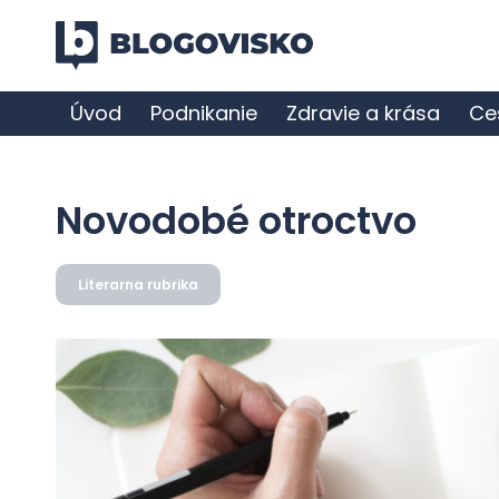
Úvod
Podnikanie
Zdravie a krása
Ce
Novodobé otroctvo
Literarna rubrika