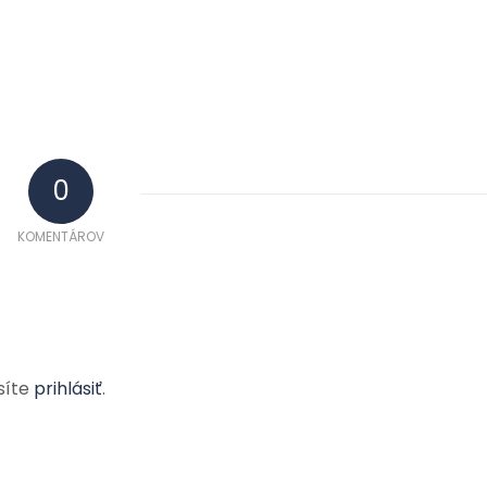
0
KOMENTÁROV
síte
prihlásiť
.