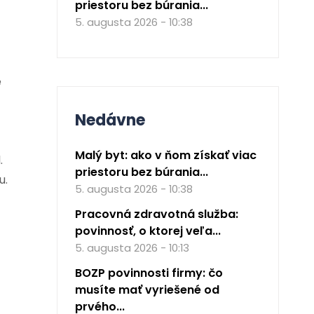
priestoru bez búrania...
5. augusta 2026 - 10:38
e
Nedávne
Malý byt: ako v ňom získať viac
.
priestoru bez búrania...
u.
5. augusta 2026 - 10:38
Pracovná zdravotná služba:
povinnosť, o ktorej veľa...
5. augusta 2026 - 10:13
BOZP povinnosti firmy: čo
musíte mať vyriešené od
prvého...