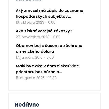
Aký zmysel má zápis do zoznamu
hospodárskych subjektov...
16. októbra 2023 - 0:00
Ako získať verejné zákazky?
27. novembra 2023 - 0:00
Obamov boj s časom o záchranu
amerického dolára
17. januára 2010 - 0:00
Malý byt: ako v ňom získať viac
priestoru bez búrania...
5. augusta 2026 - 10:38
Nedávne