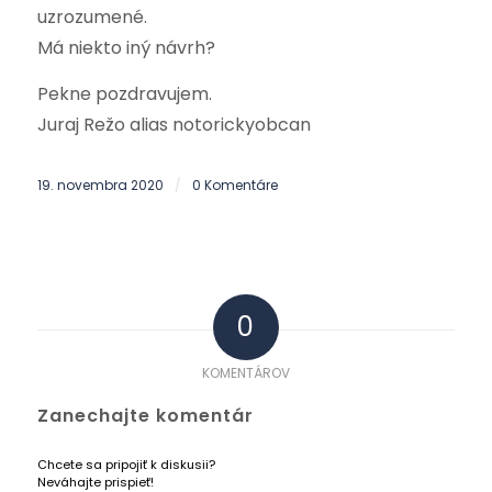
uzrozumené.
Má niekto iný návrh?
Pekne pozdravujem.
Juraj Režo alias notorickyobcan
19. novembra 2020
0 Komentáre
/
0
KOMENTÁROV
Zanechajte komentár
Chcete sa pripojiť k diskusii?
Neváhajte prispieť!