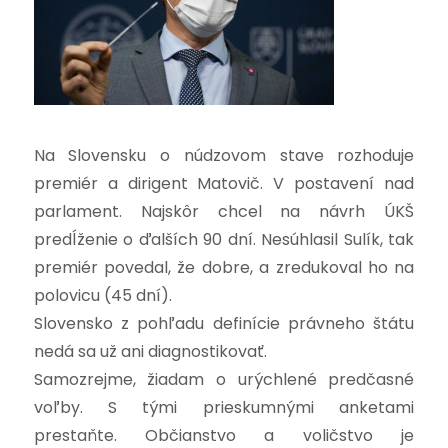
Na Slovensku o núdzovom stave rozhoduje
premiér a dirigent Matovič. V postavení nad
parlament. Najskôr chcel na návrh ÚKŠ
predĺženie o ďalších 90 dní. Nesúhlasil Sulík, tak
premiér povedal, že dobre, a zredukoval ho na
polovicu (45 dní).
Slovensko z pohľadu definície právneho štátu
nedá sa už ani diagnostikovať.
Samozrejme, žiadam o urýchlené predčasné
voľby. S tými prieskumnými anketami
prestaňte. Občianstvo a voličstvo je