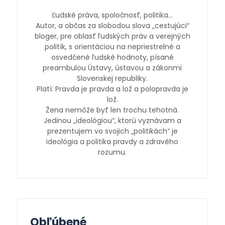
Ľudské práva, spoločnosť, politika…
Autor, a občas za slobodou slova „cestujúci“
bloger, pre oblasť ľudských práv a verejných
politík, s orientáciou na nepriestrelné a
osvedčené ľudské hodnoty, písané
preambulou Ústavy, ústavou a zákonmi
Slovenskej republiky.
Platí: Pravda je pravda a lož a polopravda je
lož.
Žena nemôže byť len trochu tehotná.
Jedinou „ideológiou“, ktorú vyznávam a
prezentujem vo svojich „politikách“ je
ideológia a politika pravdy a zdravého
rozumu.
Obľúbené