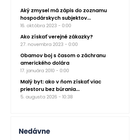
Aký zmysel má zápis do zoznamu
hospodárskych subjektov...
16. októbra 2023 - 0:00
Ako získať verejné zákazky?
27. novembra 2023 - 0:00
Obamov boj s časom o záchranu
amerického dolára
17. januára 2010 - 0:00
Malý byt: ako v ňom získať viac
priestoru bez búrania...
5. augusta 2026 - 10:38
Nedávne