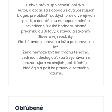
Ľudské práva, spoločnosť, politika…
Autor, a občas za slobodou slova „cestujúci“
bloger, pre oblasť ľudských práv a verejných
politík, s orientáciou na nepriestrelné a
osvedčené ľudské hodnoty, písané
preambulou Ústavy, ústavou a zákonmi
Slovenskej republiky.
Platí: Pravda je pravda a lož a polopravda je
lož.
Žena nemôže byť len trochu tehotná.
Jedinou „ideológiou“, ktorú vyznávam a
prezentujem vo svojich „politikách“ je
ideológia a politika pravdy a zdravého
rozumu.
Obľúbené