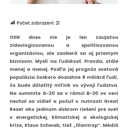
Počet zobrazení:
21
OSN dnes nie je len zaujatou
zideologizovanou a spolitizovanou
organizáciou, ale zaoberá sa aj priamym
biznisom. Myslí na ľudskosť. Pravda, stále
menej a menej. Podľa jej prognóz svetová
populácia čoskoro dosiahne 8 miliárd ľudí,
čo bude dôležitý míľnik vo vývoji ľudstva.
Na summite G-20 sa v rámci B-20 vo veci
nechal sa vidieť a počuť o nutnosti Great
Reset ako jedinom dobrom riešení pre svet
v energetickej, klimatickej a ekologickej
kríze, Klaus Schwab, tiež „filantrop“. Médiá