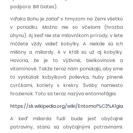
podpora: Bill Gates).
Vďaka Bohu je zatiaľ s hmyzom na Zemi všetko
v poriadku. Možno nie so včelami (hrozba
úhynu). Aj keď nie ste milovníkom prírody, v lete
môžete vždy vidieť kobylky. A niekde sú ich
milióny a miliardy. A v kŕdli sú už aj kobylky.
Hovoria, že je to výživné, bielkovinové a
vitamínové. Takže teraz nám ponúkajú, aby sme
to vyskúšali: kobylková polievka, huby plnené
cvrčkami, kotlety s krekry. Šváby namiesto
hrozienok. Toto sa teraz nazýva entomofágia:
https://sk.wikipedia.org/wiki/Entomof%C3%A1gia
A keď miliarda ľudí bude jesť obyčajné
potraviny, stanú sa obyčajnými potravinami.