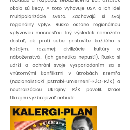
rozkladu a rozpadu, sebazničeniu EÚ… ostatok
okolo sú kecy. A toto vyhovuje USA a ich idei
multipolarizácie sveta. Zachovajú si svoj
regionálny vplyv. Rusko ostane regionálnou
vplyvovou mocnosťou. Iný výsledok nemôžete
dostať, ak proti sebe postavíte každého s
každým, rozumej: civilizácie, kultúry a
náboženstvá… (ich genetika nepustí). Rusko si
udrží a ochráni svoje vysporiadaním sa s
vnútornými konfliktmi v útrobách Kremľa
(nacionalistickí jastrabi-umiernení-FŽO-RŽK) a
neutralizáciou Ukrajiny. RŽK povolil. Izrael
Ukrajinu vyzbrojovať nebude.