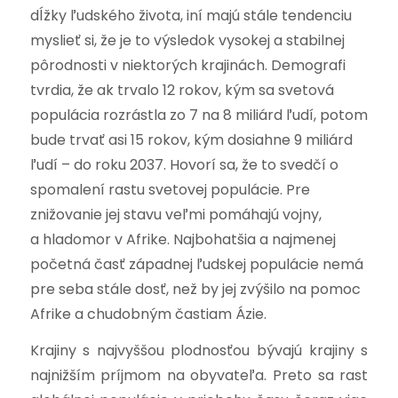
dĺžky ľudského života,
iní majú stále tendenciu
myslieť si, že je to výsledok vysokej a stabilnej
pôrodnosti v niektorých krajinách.
Demografi
tvrdia, že ak trvalo 12 rokov, kým sa svetová
populácia rozrástla zo 7 na 8 miliárd ľudí, potom
bude trvať asi 15 rokov, kým dosiahne 9 miliárd
ľudí – do roku 2037. Hovorí sa, že to svedčí o
spomalení rastu svetovej populácie. Pre
znižovanie jej stavu veľmi pomáhajú vojny,
a hladomor v Afrike. Najbohatšia a najmenej
početná časť západnej ľudskej populácie nemá
pre seba stále dosť, než by jej zvýšilo na pomoc
Afrike a chudobným častiam Ázie.
Krajiny s najvyššou plodnosťou bývajú krajiny s
najnižším príjmom na obyvateľa. Preto sa rast