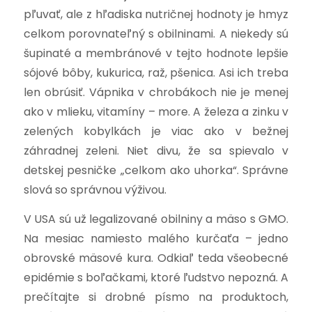
pľuvať, ale z hľadiska nutričnej hodnoty je hmyz
celkom porovnateľný s obilninami. A niekedy sú
šupinaté a membránové v tejto hodnote lepšie
sójové bôby, kukurica, raž, pšenica.
Asi ich treba
len obrúsiť. Vápnika v chrobákoch nie je menej
ako v mlieku, vitamíny – more. A železa a zinku v
zelených kobylkách je viac ako v bežnej
záhradnej zeleni. Niet divu, že sa spievalo v
detskej pesničke „celkom ako uhorka“. Správne
slová so správnou výživou.
V USA sú už legalizované obilniny a mäso s GMO.
Na mesiac namiesto malého kurčaťa – jedno
obrovské mäsové kura. Odkiaľ teda všeobecné
epidémie s boľačkami, ktoré ľudstvo nepozná. A
prečítajte si drobné písmo na produktoch,