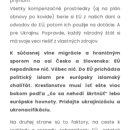
príjmom.
Všetky kompenzačné prostriedky (aj na plán
obnovy po kovide) berie si EÚ z našich daní a
odvodov do EÚ, potom ich použije na dotácie. A
pre Ukrajinu. Popravde, každý národný štát si
má svoje veci riešiť z vlastných zdrojov.
K súčasnej vlne migrácie a hraničným
sporom na osi Česko a Slovensko: EÚ
nepodnikne nič. Vôbec nič. Do EÚ prichádza
politický islam pre európsky islamský
chalífát. Kresťanstvo musí ísť ešte viac
bokom podľa „čo sa nehodí škrtnúť“ lebo
európske hovnoty. Pridajte ukrajinizáciu a
ukronacifikáciu.
Na druhej strane sú to faktory, na ceste k