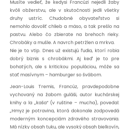
Musíte vedieť, že kedysi Francúzi nejedli žaby
kvôli obžerstvu, ale v skutočnosti jedli všetky
druhy ustríc. Chudobné obyvateľstvo si
nemohlo dovoliť chlieb a mäso, a tak prešlo na
pastvu. Alebo čo zbierate na brehoch rieky.
Chrobáky a mušle. A navrch petržlen a mrkva.
Nie je to vtip. Dnes už existujú ľudia, ktorí robia
dobrý biznis s chrobákmi. Aj keď je to pre
bohatých, ale s kritickou populáciou, môže sa
stať masívnym – hamburger so švábom.
Jean-Louis Tremis, Francúz, pravdepodobne
vychovaný na žabom guláši, autor kuchárskej
knihy a la „kaša“ (v ruštine – mucha), povedal:
„Hmyz je potravina, ktorá dokonale zodpovedá
moderným koncepciám zdravého stravovania.
Má nízky obsah tuku, ale vysoký obsah bielkovín,