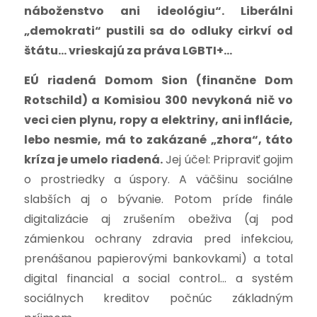
náboženstvo ani ideológiu“. Liberálni
„demokrati“ pustili sa do odluky cirkví od
štátu… vrieskajú za práva LGBTI+…
EÚ riadená Domom Sion (finančne Dom
Rotschild) a Komisiou 300 nevykoná nič vo
veci cien plynu, ropy a elektriny, ani inflácie,
lebo nesmie, má to zakázané „zhora“, táto
kríza je umelo riadená.
Jej účel: Pripraviť gojim
o prostriedky a úspory. A väčšinu sociálne
slabších aj o bývanie. Potom príde finále
digitalizácie aj zrušením obeživa (aj pod
zámienkou ochrany zdravia pred infekciou,
prenášanou papierovými bankovkami) a total
digital financial a social control… a systém
sociálnych kreditov počnúc základným