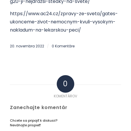
g20-ji-nejdrazsi-steaky-na-svete/
https://www.ac24.cz/zpravy-ze-sveta/gates-
ukonceme-zivot-nemocnym-kvuli-vysokym-
nakladum-na-lekarskou-peci/
20. novembra 2022
0 Komentáre
/
0
KOMENTÁROV
Zanechajte komentár
Chcete sa pripojiť k diskusii?
Neváhajte prispieť!