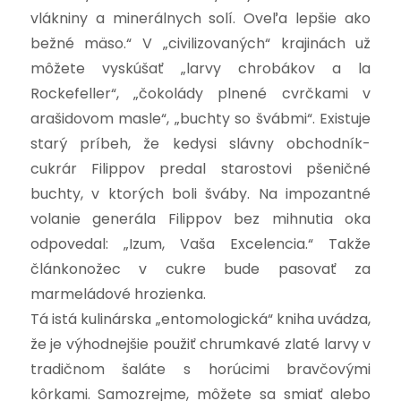
vlákniny a minerálnych solí. Oveľa lepšie ako
bežné mäso.“ V „civilizovaných“ krajinách už
môžete vyskúšať „larvy chrobákov a la
Rockefeller“, „čokolády plnené cvrčkami v
arašidovom masle“, „buchty so švábmi“.
Existuje
starý príbeh, že kedysi slávny obchodník-
cukrár Filippov predal starostovi pšeničné
buchty, v ktorých boli šváby. Na impozantné
volanie generála Filippov bez mihnutia oka
odpovedal: „Izum, Vaša Excelencia.“ Takže
článkonožec v cukre bude pasovať za
marmeládové hrozienka.
Tá istá kulinárska „entomologická“ kniha uvádza,
že je výhodnejšie použiť chrumkavé zlaté larvy v
tradičnom šaláte s horúcimi bravčovými
kôrkami. Samozrejme, môžete sa smiať alebo