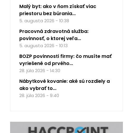
Malý byt: ako v ňom získať viac
priestoru bez búrania...
5. augusta 2026 - 10:38
Pracovná zdravotná služba:
povinnosť, o ktorej veľa...
5. augusta 2026 - 10:13
BOZP povinnosti firmy: čo musíte mať
vyriešené od prvého...
28. júla 2026 - 14:30
Nábytkové kovanie: aké sú rozdiely a
ako vybrať to...
28. júla 2026 - 9:40