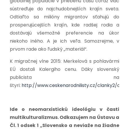
globálnej populácie v priebehu času čoraz viac
sústreďuje do najchudobnejších krajín sveta.
Odtiaľto sa milióny migrantov sťahujú do
prosperujúcejších krajín, kde radšej rodia a
dostávajú všemožné preferencie na úkor
niekoho iného. A je ich veľa. Samozrejme, v
prvom rade ako ľudský „materiál“.
K migračnej vlne 2015: Merkelová s pohlavármi
EÚ dostali Kalergiho cenu. Dáky slovenský
publicista na
štyri:
http://www.ceskenarodnilisty.cz/clanky2/ann.
Ide o neomarxistickú ideológiu v časti
multikulturalizmus. Odkazujem na Ústavu a
Čl. 1 odsek 1 „Slovensko a neviaže na žiadne