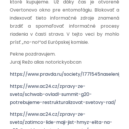
ktoré kupujeme. Už dáky čas je otvorené
Overtonovo okno pre entomofágiu. Blokovať a
indexovať tieto informačné zdroje znamená
brzdiť a spomaľovať informačné procesy
riadenia v časti strava. V tejto veci by mohlo
prísť „no-no!“od Európskej komisie.
Pekne pozdravujem.
Juraj Režo alias notorickyobcan
https://www.pravda.ru/society/1771545naseleniju
https://www.ac24.cz/zpravy-ze-
sveta/schwab-ovladl-summit-g20-
potrebujeme-restrukturalizovat-svetovy-rad/
https://www.ac24.cz/zpravy-ze-
sveta/zatimco-lide-maji-jist-hmyz-elita-na-