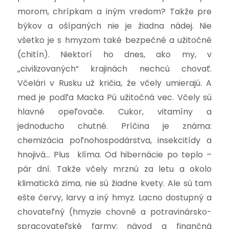
morom, chrípkam a iným vredom? Takže pre
býkov a ošípaných nie je žiadna nádej.
Nie
všetko je s hmyzom také bezpečné a užitočné
(chitín). Niektorí ho dnes, ako my, v
„civilizovaných“ krajinách nechcú chovať.
Včelári v Rusku už kričia, že včely umierajú. A
med je podľa Macka Pú užitočná vec. Včely sú
hlavné opeľovače. Cukor, vitamíny a
jednoducho chutné. Príčina je známa:
chemizácia poľnohospodárstva, insekcitídy a
hnojivá… Plus klíma. Od hibernácie po teplo –
pár dní. Takže včely mrznú za letu a okolo
klimatická zima, nie sú žiadne kvety. Ale sú tam
ešte červy, larvy a iný hmyz. Lacno dostupný a
chovateľný (hmyzie chovné a potravinársko-
spracovateľské farmy; návod a finančná