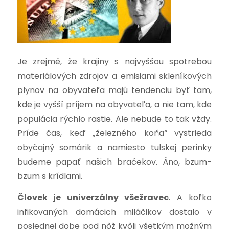
Je zrejmé, že krajiny s najvyššou spotrebou
materiálových zdrojov a emisiami skleníkových
plynov na obyvateľa majú tendenciu byť tam,
kde je vyšší príjem na obyvateľa, a nie tam, kde
populácia rýchlo rastie. Ale nebude to tak vždy.
Príde čas, keď „železného koňa“ vystrieda
obyčajný somárik a namiesto tulskej perinky
budeme papať našich bračekov. Áno, bzum-
bzum s krídlami.
Človek je univerzálny všežravec
. A koľko
infikovaných domácich miláčikov dostalo v
poslednej dobe pod nôž kvôli všetkým možným