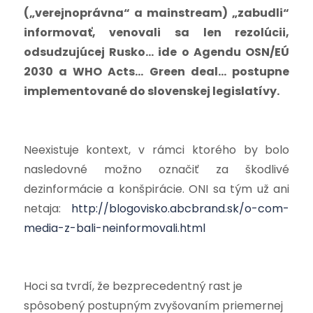
(„verejnoprávna“ a mainstream) „zabudli“
informovať, venovali sa len rezolúcii,
odsudzujúcej Rusko… ide o Agendu OSN/EÚ
2030 a WHO Acts… Green deal… postupne
implementované do slovenskej legislatívy.
Neexistuje kontext, v rámci ktorého by bolo
nasledovné možno označiť za škodlivé
dezinformácie a konšpirácie. ONI sa tým už ani
netaja:
http://blogovisko.abcbrand.sk/o-com-
media-z-bali-neinformovali.html
Hoci sa tvrdí, že bezprecedentný rast je
spôsobený postupným zvyšovaním priemernej