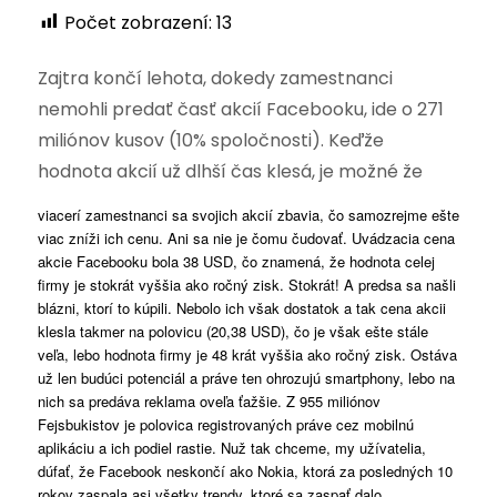
Počet zobrazení:
13
Zajtra končí lehota, dokedy zamestnanci
nemohli predať časť akcií Facebooku, ide o 271
miliónov kusov (10% spoločnosti). Keďže
hodnota akcií už dlhší čas klesá, je možné že
viacerí zamestnanci sa svojich akcií zbavia, čo samozrejme ešte
viac zníži ich cenu. Ani sa nie je čomu čudovať. Uvádzacia cena
akcie Facebooku bola 38 USD, čo znamená, že hodnota celej
firmy je stokrát vyššia ako ročný zisk. Stokrát! A predsa sa našli
blázni, ktorí to kúpili. Nebolo ich však dostatok a tak cena akcii
klesla takmer na polovicu (20,38 USD), čo je však ešte stále
veľa, lebo hodnota firmy je 48 krát vyššia ako ročný zisk. Ostáva
už len budúci potenciál a práve ten ohrozujú smartphony, lebo na
nich sa predáva reklama oveľa ťažšie. Z 955 miliónov
Fejsbukistov je polovica registrovaných práve cez mobilnú
aplikáciu a ich podiel rastie. Nuž tak chceme, my užívatelia,
dúfať, že Facebook neskončí ako Nokia, ktorá za posledných 10
rokov zaspala asi všetky trendy, ktoré sa zaspať dalo.