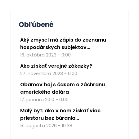
Obľúbené
Aký zmysel má zápis do zoznamu
hospodárskych subjektov...
16. októbra 2023 - 0:00
Ako získať verejné zákazky?
27. novembra 2023 - 0:00
Obamov boj s časom o záchranu
amerického dolára
17. januára 2010 - 0:00
Malý byt: ako v ňom získať viac
priestoru bez búrania...
5. augusta 2026 - 10:38