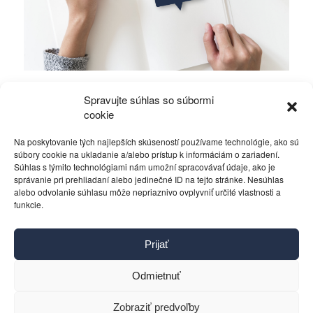
Holandskí euroskeptici dostali na frak.
Spravujte súhlas so súbormi
Našťastie!
cookie
Na poskytovanie tých najlepších skúseností používame technológie, ako sú
Rôzne
16. septembra 2012
súbory cookie na ukladanie a/alebo prístup k informáciám o zariadení.
Súhlas s týmito technológiami nám umožní spracovávať údaje, ako je
správanie pri prehliadaní alebo jedinečné ID na tejto stránke. Nesúhlas
alebo odvolanie súhlasu môže nepriaznivo ovplyvniť určité vlastnosti a
funkcie.
Kontakt
Prijať
Pravidlá používania
Reklama
Odmietnuť
Cookies
Ochrana osobných údajov
Zobraziť predvoľby