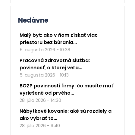
Nedávne
Malý byt: ako v ňom získať viac
priestoru bez búrania...
5. augusta 2026 - 10:38
Pracovná zdravotná služba:
povinnosť, o ktorej veľa...
5. augusta 2026 - 10:13
BOZP povinnosti firmy: čo musíte mať
vyriešené od prvého...
28. júla 2026 - 14:30
Nábytkové kovanie: aké sú rozdiely a
ako vybrať to...
28. júla 2026 - 9:40