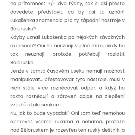
na přítomnost +/- dva týdny, tak si asi přesto
dovedete představit, co by asi to uznání
Lukašenka znamenalo pro ty západní nástroje v
Bělorusku?
Kdyby uznali Lukašenka po nějakých závažných
excesech? Oni ho neuznají v plné míře, nikdy ho
tak neuznají, protože potřebují rozložit
Bělorusko.
Jenže v tomto časovém úseku nemají možnost
manipulovat… přestavovat tyto nástroje, musí v
nich stále více rozněcovat odpor, a když ho
takto rozněcují a zároveň dojde na zlepšení
vztahů s Lukašenkem…
Nu, jak to bude vypadat? Oni tam teď nemohou
operovat všema rukama a nohama, protože
nad Běloruskem je rozevřen ten ruský deštník, a