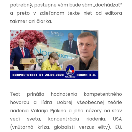
potrebný, postupne vám bude sám „dochádzať“
a preto v zdieľanom texte niet od editora
takmer ani čiarka.
Text prináša hodnotenia kompetentného
hovorcu a lídra Dobrej všeobecnej teórie
riadenia Valarija Pjakina a jeho názory na stav
vecí sveta, koncentráciu riadenia, USA
(vnútorná kríza, globalisti verzus elity), EÚ,