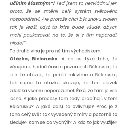
učiním šťastným“!
Teď jsem to nezvládnul jen
proto, že se změnil celý systém světového
hospodářství. Ale protože chci být znovu zvolen,
tak je lepší, když ta krize bude všude,
abych
mohl poukazovat na to,
že si s tím neporadil
nikdo!“
Ta druhá vlna je pro ně tím východiskem.
Otázka, Bielorusko
: A co se týká toho, že
věnujeme hodně času a pozornosti Bělorusku, to
je k té otázce, že pořád mluvíme o Bělorusku,
tak sama ta otázka ukazuje, že ten člověk
zdaleka všemu neporozuměl. Říká, že tam je vše
jasné. A jaké procesy tam tedy probíhají, v tom
Bělorusku? A jaké další to ovlivňuje? Proč je z
toho celý svět tak vyvedený z míry a pozorně to
sleduje? Kam se co vychýlí? A kdo to jak využije?