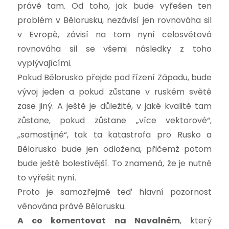
právě tam. Od toho, jak bude vyřešen ten
problém v Bělorusku, nezávisí jen rovnováha sil
v Evropě, závisí na tom nyní celosvětová
rovnováha sil se všemi následky z toho
vyplývajícími.
Pokud Bělorusko přejde pod řízení Západu, bude
vývoj jeden a pokud zůstane v ruském světě
zase jiný. A ještě je důležité, v jaké kvalitě tam
zůstane, pokud zůstane „více vektorové“,
„samostijné“, tak ta katastrofa pro Rusko a
Bělorusko bude jen odložena, přičemž potom
bude ještě bolestivější. To znamená, že je nutné
to vyřešit nyní.
Proto je samozřejmě teď hlavní pozornost
věnována právě Bělorusku.
A co komentovat na Navalném
, který