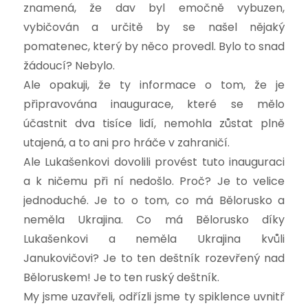
znamená, že dav byl emočně vybuzen,
vybičován a určitě by se našel nějaký
pomatenec, který by něco provedl. Bylo to snad
žádoucí? Nebylo.
Ale opakuji, že ty informace o tom, že je
připravována inaugurace, které se mělo
účastnit dva tisíce lidí, nemohla zůstat plně
utajená, a to ani pro hráče v zahraničí.
Ale Lukašenkovi dovolili provést tuto inauguraci
a k ničemu při ní nedošlo. Proč? Je to velice
jednoduché. Je to o tom, co má Bělorusko a
neměla Ukrajina. Co má Bělorusko díky
Lukašenkovi a neměla Ukrajina kvůli
Janukovičovi? Je to ten deštník rozevřený nad
Běloruskem! Je to ten ruský deštník.
My jsme uzavřeli, odřízli jsme ty spiklence uvnitř