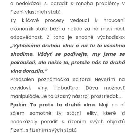
a nedokázali si poradit s mnoha problémy v
řízení vlastních států.
Ty klíčové procesy vedoucí k hroucení
ekonomik stále běží a někdo za ně musí nést
odpovědnost. Z toho je snadné východisko:
„Vyhlásíme druhou vlnu a na tu to všechno
shodíme. Vždyť se podívejte, my jsme se
pokoušeli, ale nešlo to, protože nás ta druhá
vlna dorazila.“
Predsalen poznámočka editora: Neverím na
covidové vlny. Habaďúra. Dáva možnosť
manipulácie. Je to úžasný nástroj, prostriedok…
Pjakin: To proto ta druhá vlna.
Mají na ní
zájem samotné ty státní elity, které si
nedokázaly poradit s řízením svých objektů
řízení, s řízením svých států.