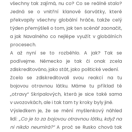
všechny tak zajímá, nu co? Co se reálně stalo?
Jedná se o vnitřní klanové šarvátky, které
překvapily všechny globální hráče, takže celý
týden přemýšleli o tom, jak ten scénář zaonačit,
a jak Navalného co nejlépe využít v globálních
procesech.
A až nyní se to rozběhlo. A jak? Tak se
podívejme. Německo je tak či onak zcela
zdiskreditováno, jako stát, jako politické vedení.
Zcela se zdiskreditovali svou reakcí na tu
bojovou otravnou látku. Máme tu příklad té
„otravy“ Skripalových, která je sice také sama
v uvozovkách, ale i tak tam ty kroky byly jiné.
Výsledkem je, že se mění myšlenkový náhled
lidí:
„Co je to za bojovou otravnou látku, když na
ni nikdo neumírá?“
A proč se Rusko chová tak