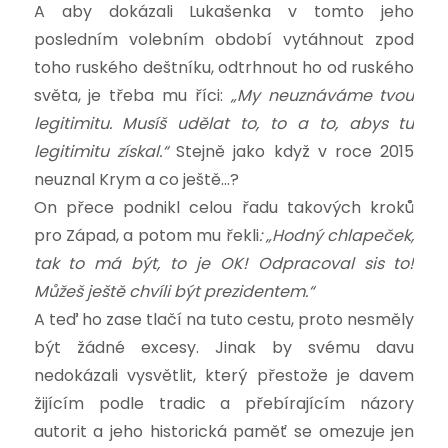
A aby dokázali Lukašenka v tomto jeho
posledním volebním období vytáhnout zpod
toho ruského deštníku, odtrhnout ho od ruského
světa, je třeba mu říci:
„My neuznáváme tvou
legitimitu. Musíš udělat
to, to a to, abys tu
legitimitu získal.“
Stejně jako když v roce 2015
neuznal Krym a co ještě…?
On přece podnikl celou řadu takových kroků
pro Západ, a potom mu řekli
: „Hodný chlapeček,
tak to má být, to je OK! Odpracoval sis to!
Můžeš ještě chvíli být prezidentem.“
A teď ho zase tlačí na tuto cestu, proto nesměly
být žádné excesy. Jinak by svému davu
nedokázali vysvětlit, který přestože je davem
žijícím podle tradic a přebírajícím názory
autorit a jeho historická paměť se omezuje jen