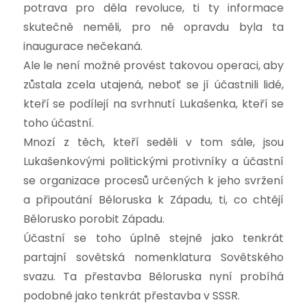
potrava pro děla revoluce, ti ty informace
skutečně neměli, pro ně opravdu byla ta
inaugurace nečekaná.
Ale le není možné provést takovou operaci, aby
zůstala zcela utajená, neboť se jí účastnili lidé,
kteří se podílejí na svrhnutí Lukašenka, kteří se
toho účastní.
Mnozí z těch, kteří seděli v tom sále, jsou
Lukašenkovými politickými protivníky a účastní
se organizace procesů určených k jeho svržení
a připoutání Běloruska k Západu, ti, co chtějí
Bělorusko porobit Západu.
Účastní se toho úplně stejně jako tenkrát
partajní sovětská nomenklatura Sovětského
svazu. Ta přestavba Běloruska nyní probíhá
podobně jako tenkrát přestavba v SSSR.