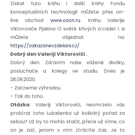
Získat tuto knihu i další knihy Fondu
konceptuálních technologií můžete přes on-
line obchod
www.ozon.ru
. Knihu Valerije
Viktoroviče Pjakina O světě křivých zrcadel I. si
můžete objednat na:
https://zakazanevzdelani.cz/
Dobrý den Valeriji Viktoroviči
…
Dobrý den. Zdravím naše vážené diváky,
posluchače a kolegy ve studiu. Dnes je
28.09.2020.
– Začneme výhradou.
– Tak do toho.
Otázka
: Valeriji Viktoroviči, neomrzelo vás
probírat toho Lukašenka už kolikátý pořad za
sebou? Už by to mohlo stačit, přece už víme, co
on je zač, jenom s ním ztrácíte čas. Je to