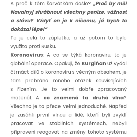
A proč k těm šarvátkám došlo?
„Proč by měl
Navalnyj shrábnout všechny peníze, vážnost
a slávu? Vždyť on je k ničemu, já bych to
dokázal lépe!“
To je celá ta zápletka, a až potom to bylo
využito proti Rusku.
Koronavírus
: A co se týká koronaviru, to je
globální operace. Opakuji, že
Kurgiňan
už vydal
čtrnáct dílů o koronaviru s věcným obsahem, je
tam probráno mnoho otázek souvisejících
s řízením. Je to velmi dobře zpracovaný
materiál. A
co znamená ta druhá vlna
?
Všechno je to přece velmi jednoduché. Napřed
je zasáhli první vlnou a lidé, kteří byli zvyklí
pracovat ve stabilních systémech, nebyli
připraveni reagovat na změny tohoto systému