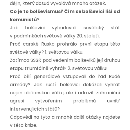
dějin, který dosud vyvolává mnoho otázek.
Co je to bolševismus? Čím se bolševici liší od
komunistů
?
Jak bolševici vybudovali sovětský stát
v podmínkách světové války 20. století.
Proč carské Rusko prohrálo první etapu této
světové války? 1. světovou válku.
Zatímco SSSR pod vedením bolševiků její druhou
etapu triumfálně vyhrál? 2. světovou válku!
Proč bílí generálové vstupovali do řad Rudé
armády? Jak ruští bolševici dokázali vyhrát
nejen občanskou válku, ale i odrazit zahraniční
agresi vytvořením problémů uvnitř
intervenujících států?
Odpovědi na tyto a mnohé další otázky najdete
v této knize.