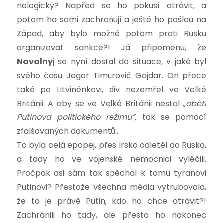
nelogicky?
Napřed se ho pokusí otrávit, a
potom ho sami zachraňují a ještě ho pošlou na
Západ, aby bylo možné potom proti Rusku
organizovat sankce?! Já připomenu, že
Navalny
j se nyní dostal do situace, v jaké byl
svého času Jegor Timurovič Gajdar. On přece
také po Litviněnkovi, div nezemřel ve Velké
Británii. A aby se ve Velké Británii nestal
„obětí
Putinova politického režimu“,
tak se pomocí
zfalšovaných dokumentů…
To byla celá epopej, přes Irsko odletěl do Ruska,
a tady ho ve vojenské nemocnici vyléčili.
Pročpak asi sám tak spěchal k tomu tyranovi
Putinovi? Přestože všechna média vytrubovala,
že to je právě Putin, kdo ho chce otrávit?!
Zachránili ho tady, ale přesto ho nakonec