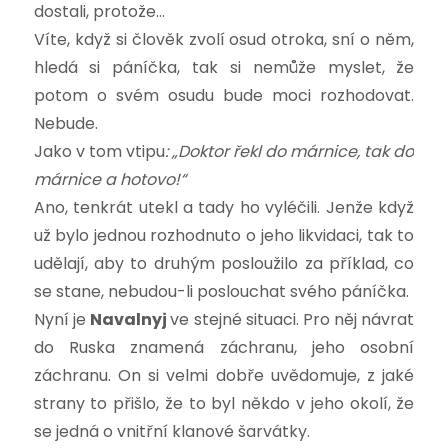
dostali, protože…
Víte, když si člověk zvolí osud otroka, sní o něm,
hledá si páníčka, tak si nemůže myslet, že
potom o svém osudu bude moci rozhodovat.
Nebude.
Jako v tom vtipu
: „Doktor řekl do márnice, tak do
márnice a hotovo!“
Ano, tenkrát utekl a tady ho vyléčili. Jenže když
už bylo jednou rozhodnuto o jeho likvidaci, tak to
udělají, aby to druhým posloužilo za příklad, co
se stane, nebudou-li poslouchat svého páníčka.
Nyní je
Navalnyj
ve stejné situaci. Pro něj návrat
do Ruska znamená záchranu, jeho osobní
záchranu. On si velmi dobře uvědomuje, z jaké
strany to přišlo, že to byl někdo v jeho okolí, že
se jedná o vnitřní klanové šarvátky.