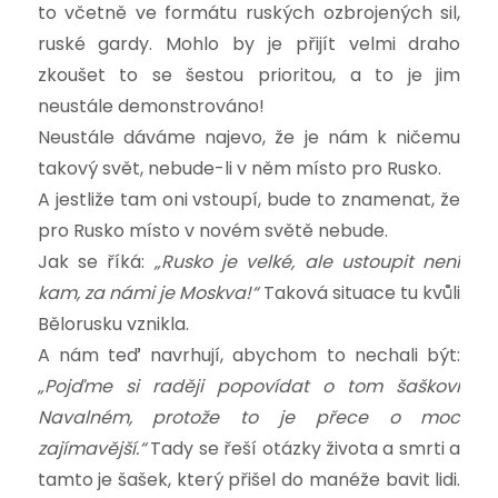
to včetně ve formátu ruských ozbrojených sil,
ruské gardy. Mohlo by je přijít velmi draho
zkoušet to se šestou prioritou, a to je jim
neustále demonstrováno!
Neustále dáváme najevo, že je nám k ničemu
takový svět, nebude-li v něm místo pro Rusko.
A jestliže tam oni vstoupí, bude to znamenat, že
pro Rusko místo v novém světě nebude.
Jak se říká:
„Rusko je velké, ale ustoupit není
kam, za námi je Moskva!“
Taková situace tu kvůli
Bělorusku vznikla.
A nám teď navrhují, abychom to nechali být:
„Pojďme si raději popovídat o tom šaškovi
Navalném, protože to je přece o moc
zajímavější.“
Tady se řeší otázky života a smrti a
tamto je šašek, který přišel do manéže bavit lidi.