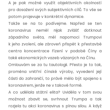
A je pak možné využít objektivních okolností
pro dosažení svých subjektivních cílů. To vše se
potom projevuje v konkrétní dynamice.
Takže se na to podívejme. Napřed se ten
koronavirus neměl nijak zvlášť dotknout
západního světa, měl napomoci Trumpovi
k jeho zvolení, ale zároveň přispět k přestavbě
centra koncentrace řízení v podobě Číny a
také ekonomických vazeb vázaných na Čínu.
Omlouvám se za tu tautologii. Přesto je to tak,
proměna vnitřní čínské výroby, vyvedení její
části do zahraničí, to právě mělo být spojeno s
koronavirem, jenže ne v takové formě.
A co udělala státní elita? Uviděla v tom svou
možnost zbavit se, svrhnout Trumpa a tak
rozjela tu akci koronavirus s plnou silou. A když