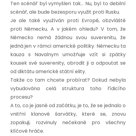
Ten scénář byl vymyšlen tak… Nu, byl to debilní
scénář, ale bude bezesporu využit proti Rusku.
Je ale také využíván proti Evropě, obzvláště
proti Německu. A v jakém ohledu? V tom, že
Německo nemá žádnou svou suverenitu, že
jedná jen v rámci americké politiky. Německu ta
kauza s Navalnym umožňuje vzít si zpátky
kousek své suverenity, obrodit ji a odpoutat se
od diktátu americké státní elity.
Takže co tam chcete probírat? Dokud nebyla
vybudována celá struktura toho řídicího
procesu?
A to, co je jasné od začátku, je to, že se jednalo o
vnitřní klanové šarvátky, které se, znovu
zopakuji, rozvinuly nečekaně pro všechny
klíčové hráče.