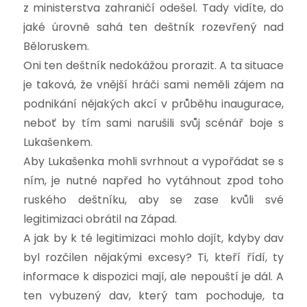
z ministerstva zahraničí odešel. Tady vidíte, do
jaké úrovně sahá ten deštník rozevřený nad
Běloruskem.
Oni ten deštník nedokážou prorazit. A ta situace
je taková, že vnější hráči sami neměli zájem na
podnikání nějakých akcí v průběhu inaugurace,
neboť by tím sami narušili svůj scénář boje s
Lukašenkem.
Aby Lukašenka mohli svrhnout a vypořádat se s
ním, je nutné napřed ho vytáhnout zpod toho
ruského deštníku, aby se zase kvůli své
legitimizaci obrátil na Západ.
A jak by k té legitimizaci mohlo dojít, kdyby dav
byl rozčilen nějakými excesy? Ti, kteří řídí, ty
informace k dispozici mají, ale nepouští je dál. A
ten vybuzený dav, který tam pochoduje, ta