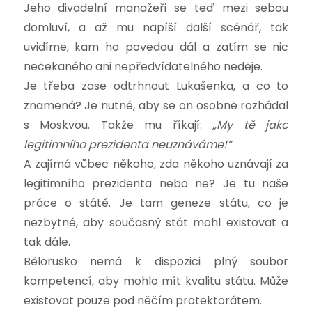
Jeho divadelní manažeři se teď mezi sebou
domluví, a až mu napíší další scénář, tak
uvidíme, kam ho povedou dál a zatím se nic
nečekaného ani nepředvídatelného neděje.
Je třeba zase odtrhnout Lukašenka, a co to
znamená? Je nutné, aby se on osobně rozhádal
s Moskvou. Takže mu říkají:
„My tě jako
legitimního prezidenta neuznáváme!“
A zajímá vůbec někoho, zda někoho uznávají za
legitimního prezidenta nebo ne? Je tu naše
práce o státě. Je tam geneze státu, co je
nezbytné, aby současný stát mohl existovat a
tak dále.
Bělorusko nemá k dispozici plný soubor
kompetencí, aby mohlo mít kvalitu státu. Může
existovat pouze pod něčím protektorátem.