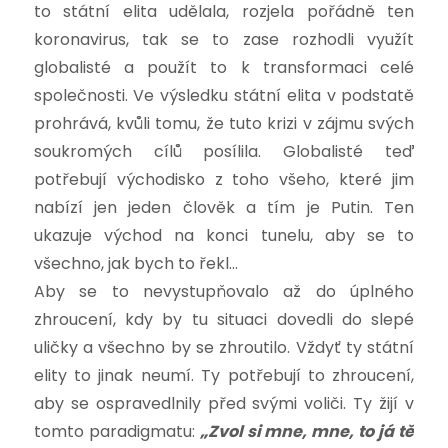
to státní elita udělala, rozjela pořádně ten
koronavirus, tak se to zase rozhodli využít
globalisté a použít to k transformaci celé
společnosti. Ve výsledku státní elita v podstatě
prohrává, kvůli tomu, že tuto krizi v zájmu svých
soukromých cílů posílila. Globalisté teď
potřebují východisko z toho všeho, které jim
nabízí jen jeden člověk a tím je Putin. Ten
ukazuje východ na konci tunelu, aby se to
všechno, jak bych to řekl…
Aby se to nevystupňovalo až do úplného
zhroucení, kdy by tu situaci dovedli do slepé
uličky a všechno by se zhroutilo. Vždyť ty státní
elity to jinak neumí. Ty potřebují to zhroucení,
aby se ospravedlnily před svými voliči. Ty žijí v
tomto paradigmatu:
„Zvol si mne, mne, to já tě