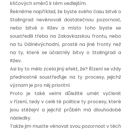
klíčových směrů k těm vedlejším.
Řekněme například, že byste svého času bitvě o
Stalingrad nevěnovali dostatečnou pozornost,
nebo bitvě o Ržev a místo toho byste se
soustředili třeba na Zakavkazskou frontu, nebo
na tu Dálněvýchodní, prostě na jiné fronty než
na ty, které se účastnily bitvy o Stalingrad a
Ržev.
Asi by to mělo zcela jiný efekt, že? Řízení se vždy
přednostně soustřeďuje na ty procesy, jejichž
význam je pro něj prioritní.
Proto je také velmi důležité umět vyčlenit
v řízení, tedy v celé té politice ty procesy, které
jsou stěžejní a jejichž průběh má dlouhodobé
následky.
Takže jim musíte věnovat svou pozornost v těch