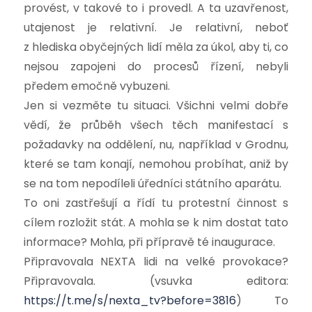
provést, v takové to i provedl. A ta uzavřenost,
utajenost je relativní. Je relativní, neboť
z hlediska obyčejných lidí měla za úkol, aby ti, co
nejsou zapojeni do procesů řízení, nebyli
předem emočně vybuzeni.
Jen si vezměte tu situaci. Všichni velmi dobře
vědí, že průběh všech těch manifestací s
požadavky na oddělení, nu, například v Grodnu,
které se tam konají, nemohou probíhat, aniž by
se na tom nepodíleli úředníci státního aparátu.
To oni zastřešují a řídí tu protestní činnost s
cílem rozložit stát. A mohla se k nim dostat tato
informace? Mohla, při přípravě té inaugurace.
Připravovala NEXTA lidi na velké provokace?
Připravovala. (vsuvka editora:
https://t.me/s/nexta_tv?before=3816
) To