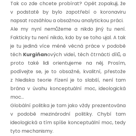
Tak co zde chcete probírat? Opět zopakuji, že
v podstatě by bylo zapotřebí o koronaviru
napsat rozsáhlou a obsažnou analytickou práci.
Ale my nyní nemůžeme a nikdo jiný tu není.
Fakticky tu není nikdo, kdo by se toho ujal. A tak
je tu jediná více méně věcná práce v podobě
těch
Kurgiňan
ových videí, těch čtrnácti dílů, a
proto také lidi orientujeme na něj. Prosím,
podívejte se, je to obsažné, kvalitní, přestože
z hlediska teorie řízení je to slabší, není tam
brána v úvahu konceptuální moc, ideologická
moc…
Globální politika je tam jako vždy prezentována
v podobě mezinárodní politiky. Chybí tam
ideologická a tím spíše konceptuální moc, tedy
tyto mechanismy.