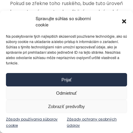
Pokud se zřekne toho ruského, bude tuto úroveň
kompetencí muset nahradit jiným nadnárodním
Spravujte súhlas so súbormi
řízením. A jakým? Tím řízením, které v podstatě
cookie
již ohlásilo Lukašenkův osud, že má skončit jako
Kaddáfí, Saddám Husajn nebo Ceausescu.
Na poskytovanie tých najlepších skúseností používame technológie, ako sú
súbory cookie na ukladanie a/alebo prístup k informáciám o zariadení.
Jiná varianta není. Ti všichni se pokoušeli
Súhlas s týmito technológiami nám umožní spracovávať údaje, ako je
správanie pri prehliadaní alebo jedinečné ID na tejto stránke. Nesúhlas
dohodnout, aby dopadli alespoň jako Mubárak. I
alebo odvolanie súhlasu môže nepriaznivo ovplyvniť určité vlastnosti a
když i pro něho je katastrofou, že za všechny
funkcie.
své služby ve svém věku skončil ve vězení.
Takže Lukašenka je třeba odtrhnout.
Prijať
Musíte pochopit jednu věc, že ani jeden stát,
Odmietnuť
ANI JEDEN STÁT nepotřebuje, aby ho někde
někdo legitimizoval
.
Zobraziť predvoľby
Pokud se stát jako subjekt řízení zformoval,
kontroluje své území, uplatňuje tam svou moc a
Zásady používania súborov
Zásady ochrany osobných
cookie
údajov
řízení, tak budou muset v každém případě na