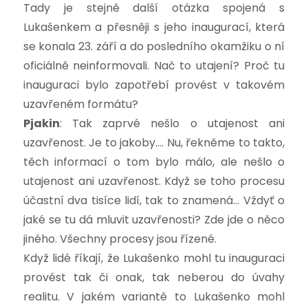
Tady je stejně další otázka spojená s
Lukašenkem a přesněji s jeho inaugurací, která
se konala 23. září a do posledního okamžiku o ní
oficiálně neinformovali. Nač to utajení? Proč tu
inauguraci bylo zapotřebí provést v takovém
uzavřeném formátu?
Pjakin
: Tak zaprvé nešlo o utajenost ani
uzavřenost. Je to jakoby…. Nu, řekněme to takto,
těch informací o tom bylo málo, ale nešlo o
utajenost ani uzavřenost. Když se toho procesu
účastní dva tisíce lidí, tak to znamená… Vždyť o
jaké se tu dá mluvit uzavřenosti? Zde jde o něco
jiného. Všechny procesy jsou řízené.
Když lidé říkají, že Lukašenko mohl tu inauguraci
provést tak či onak, tak neberou do úvahy
realitu. V jakém variantě to Lukašenko mohl