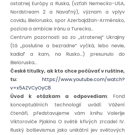
ostatnej Európy a Ruska, (vzťah Nemecko-USA,
Nordstream 2 a Navaľný), význam a vplyv
covidu, Bielorusko, spor Azerbajdžan-Arménsko,
pozícia a ambície Iránu a Turecka…
Centrum pozornosti sa zo „stratenej“ Ukrajiny
(tá „poslušne a bezradne“ vyčká, lebo nevie,
kadiaľ a kam, na Rusko…) presunulo do
Bieloruska…
České titulky, ak kto chce počúvať v ruštine,
tu:
https://www.youtube.com/watch?
v=x5AZVCyOyC8
Úvod k otázkam a odpovediam
: Fond
konceptuálních technologií uvádí: Vážení
čtenáři, představujeme vám knihu Valerije
Viktoroviče Pjakina O světě křivých zrcadel IV.
Ruský bolševismus jako unikátní jev světových