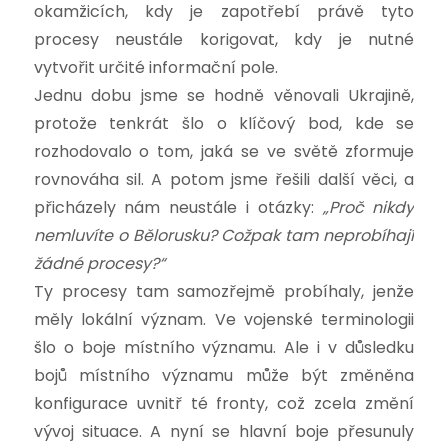
okamžicích, kdy je zapotřebí právě tyto
procesy neustále korigovat, kdy je nutné
vytvořit určité informační pole.
Jednu dobu jsme se hodně věnovali Ukrajině,
protože tenkrát šlo o klíčový bod, kde se
rozhodovalo o tom, jaká se ve světě zformuje
rovnováha sil. A potom jsme řešili další věci, a
přicházely nám neustále i otázky:
„Proč nikdy
nemluvíte o Bělorusku? Cožpak tam neprobíhají
žádné procesy?“
Ty procesy tam samozřejmě probíhaly, jenže
měly lokální význam. Ve vojenské terminologii
šlo o boje místního významu. Ale i v důsledku
bojů místního významu může být změněna
konfigurace uvnitř té fronty, což zcela změní
vývoj situace. A nyní se hlavní boje přesunuly