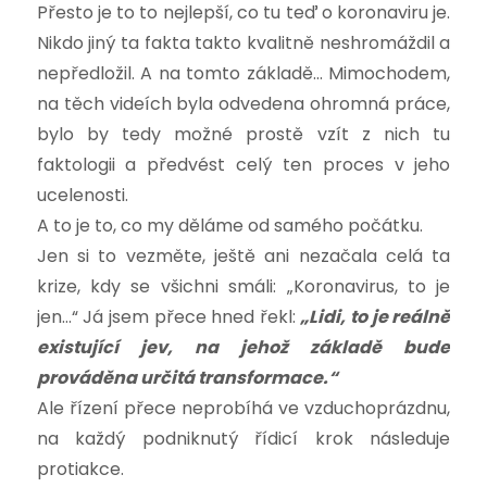
Přesto je to to nejlepší, co tu teď o koronaviru je.
Nikdo jiný ta fakta takto kvalitně neshromáždil a
nepředložil. A na tomto základě… Mimochodem,
na těch videích byla odvedena ohromná práce,
bylo by tedy možné prostě vzít z nich tu
faktologii a předvést celý ten proces v jeho
ucelenosti.
A to je to, co my děláme od samého počátku.
Jen si to vezměte, ještě ani nezačala celá ta
krize, kdy se všichni smáli: „Koronavirus, to je
jen…“ Já jsem přece hned řekl:
„Lidi, to je reálně
existující jev, na jehož základě bude
prováděna určitá transformace.“
Ale řízení přece neprobíhá ve vzduchoprázdnu,
na každý podniknutý řídicí krok následuje
protiakce.