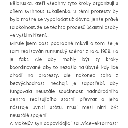
Běloruska, kteří všechny tyto kroky organizují s
cílem svrhnout Lukašenka. S těmi protesty by
bylo možné se vypořádat už dávno, jenže právě
ta okolnost, že se těchto procesů účastní osoby
ve vyšším řízení…
Minule jsem dost podrobně mluvil o tom, že je
tam realizován rumunský scénář z roku 1989. To
je fakt. Ale aby mohly být ty kroky
koordinované, aby to nezašlo na úbytě, kdy lidé
chodí na protesty, ale nakonec toho z
bezvýchodnosti nechají, je zapotřebí, aby
fungovala neustále součinnost nadnárodního
centra realizujícího státní převrat a jeho
nástroje uvnitř státu, musí mezi nimi být
neustálé spojení.
A Makejův syn odpovídající za „vícevektornost“