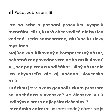
Počet zobrazení:
19
Pre na sebe a poznaní pracujúcu vyspelú
mentálnu elitu, ktorá chce vedieť, nie byť len
vedená, teda samostatne, aktívne kriticky
mysliaca…
Majúca kvalifikovaný a kompetentný názor,
ochotná zodpovedne verejne ho artikulovať.
Aj „bez papierov a vodičáka“. Silný názor nie
len obyvateľa ale aj občana Slovenska
a EÚ…
Otázkou je: V akom geopolitickom prostore
sa nachádza Slovensko? Je členstvo v EÚ
jediným a preto najlepším riešením..?
Poznámka editora
: Bezprostredný názor nie je