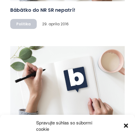
Bábätko do NR SR nepatrí!
Politika
29. apríla 2016
Spravujte súhlas so súbormi
Politickí zradcovia poprosili Fica o kostičku
cookie