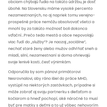
obciam chýbajú ľudia na takúto údržbu, je dosť
úbohé. Na Slovensku máme vysoké percento
nezamestnaných, no aj napriek tomu verejno-
prospešné práce nemôžu absolvovať všetci a
mnohí by za takúto možnosť boli dokonca
vďační…Prečo teda mestá a obce nepovolajú
viac ľudí do „služby“? Je naozaj „sociálne“,
nechať staré ženy alebo mužov odhŕňať sneh a
mladí, silní, nezamestnaní si doma ohrievajú
svoje lenivé kosti…česť výnimkám.
Odporučila by som pánovi primátorovi
Nesrovnalovi, aby ráno išiel do práce MHD,
vystúpil na niektorých zastávkach, prípadne si
môže zobrať aj svoju partnerku s dieťaťom a
kočiarom a hneď pochopí, aké náročné to musí
byť pre matky s deťmi a to už vôbec nehovorím