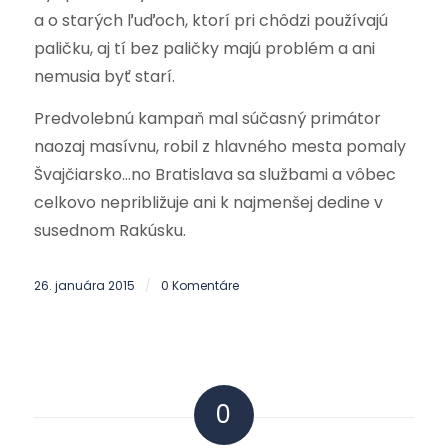
a o starých ľuďoch, ktorí pri chôdzi používajú
paličku, aj tí bez paličky majú problém a ani
nemusia byť starí.
Predvolebnú kampaň mal súčasný primátor
naozaj masívnu, robil z hlavného mesta pomaly
Švajčiarsko…no Bratislava sa službami a vôbec
celkovo nepribližuje ani k najmenšej dedine v
susednom Rakúsku.
26. januára 2015
0 Komentáre
/
0