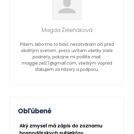
Magda Želeňáková
Píšem, lebo ma to baví, nezatváram oči pred
okolitým svetom…preto uvítam všetky Vaše
podnety, pokojne mi pošlite mail:
maggie.zel27@gmail.com, všetkým vopred
ďakujem za názory a podporu.
Obľúbené
Aký zmysel má zápis do zoznamu
hospodárskych subjektov...