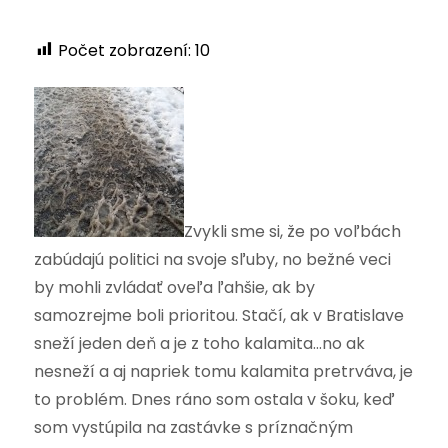
Počet zobrazení:
10
Zvykli sme si, že po voľbách
zabúdajú politici na svoje sľuby, no bežné veci
by mohli zvládať oveľa ľahšie, ak by
samozrejme boli prioritou. Stačí, ak v Bratislave
sneží jeden deň a je z toho kalamita…no ak
nesneží a aj napriek tomu kalamita pretrváva, je
to problém. Dnes ráno som ostala v šoku, keď
som vystúpila na zastávke s príznačným