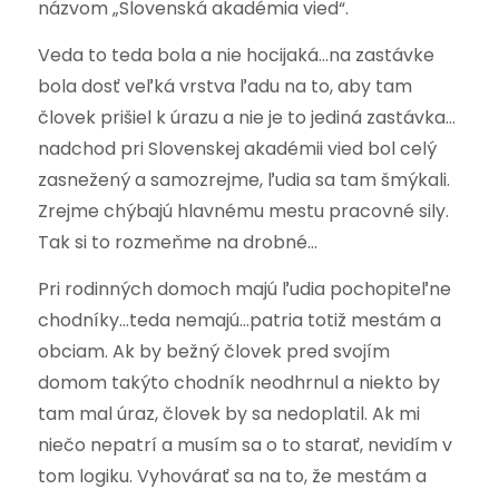
názvom „Slovenská akadémia vied“.
Veda to teda bola a nie hocijaká…na zastávke
bola dosť veľká vrstva ľadu na to, aby tam
človek prišiel k úrazu a nie je to jediná zastávka…
nadchod pri Slovenskej akadémii vied bol celý
zasnežený a samozrejme, ľudia sa tam šmýkali.
Zrejme chýbajú hlavnému mestu pracovné sily.
Tak si to rozmeňme na drobné…
Pri rodinných domoch majú ľudia pochopiteľne
chodníky…teda nemajú…patria totiž mestám a
obciam. Ak by bežný človek pred svojím
domom takýto chodník neodhrnul a niekto by
tam mal úraz, človek by sa nedoplatil. Ak mi
niečo nepatrí a musím sa o to starať, nevidím v
tom logiku. Vyhovárať sa na to, že mestám a