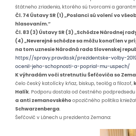
štátneho zriadenia, ktorého sú tvorcami a garantm
Čl. 74 Ústavy SR (1) „Poslanci sú volení vo vš
hlasovaním.“
Čl. 83 (3) Ústavy SR (3) „Schôdze Národnej rady
(4) „Neverejné schôdze sa môžu konať len v prí
na tom uznesie Národná rada Slovenskej repub
https://spravy.pravda.sk/prezidentske-volby-2
ocenil-jeho-schopnosti-a-poprial-mu-uspech/
K výhradám voči stretnutiu Šefčoviča so Ze
čelo český katolícky kňaz, biskup, teológ a filozof,
Halík
. Podporu dostala od čestného podpredsedu
a anti zemanovského
opozičného politika kniež
Schwarzenberga
.
Šefčovič v Lánech u prezidenta Zemana: