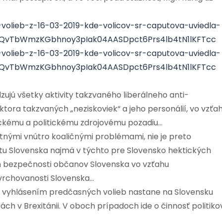
volieb-z-16-03-2019-kde-volicov-sr-caputova-uviedla-
hQvTbWmzKGbhnoy3pIak04AASDpct6Prs4lb4tN1lKFTcc
volieb-z-16-03-2019-kde-volicov-sr-caputova-uviedla-
hQvTbWmzKGbhnoy3pIak04AASDpct6Prs4lb4tN1lKFTcc
jú všetky aktivity takzvaného liberálneho anti-
ra takzvaných „neziskoviek“ a jeho personálií, vo vzťa
ogickému a politickému zdrojovému pozadiu…
tnými vnútro koaličnými problémami, nie je preto
útu Slovenska najmä v týchto pre Slovensko hektických
h bezpečnosti občanov Slovenska vo vzťahu
vrchovanosti Slovenska…
. S vyhlásením predčasných volieb nastane na Slovensku
 v Brexitánii. V oboch prípadoch ide o činnosť politikov