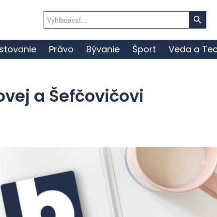
Search Button
Search
for:
stovanie
Právo
Bývanie
Šport
Veda a Tec
vej a Šefčovičovi