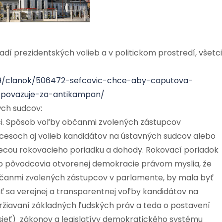
dí prezidentských volieb a v politickom prostredí, všetci
019/clanok/506472-sefcovic-chce-aby-caputova-
c-povazuje-za-antikampan/
ch sudcov:
iči. Spôsob voľby občanmi zvolených zástupcov
soch aj volieb kandidátov na ústavných sudcov alebo
 vecou rokovacieho poriadku a dohody. Rokovací poriadok
ako pôvodcovia otvorenej demokracie právom myslia, že
čanmi zvolených zástupcov v parlamente, by mala byť
ť sa verejnej a transparentnej voľby kandidátov na
ržiavaní základných ľudských práv a teda o postavení
(sieť) zákonov a legislatívy demokratického systému