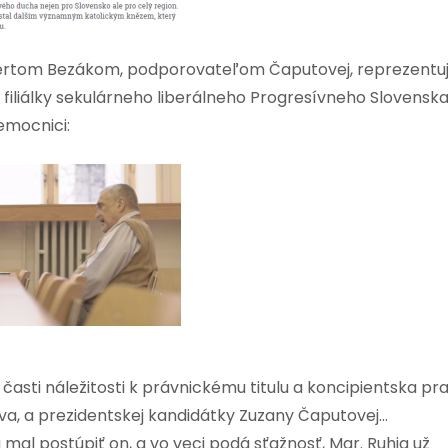
óbertom Bezákom, podporovateľom Čaputovej, reprezentu
, filiálky sekulárneho liberálneho Progresívneho Slovensk
emocnici:
asti náležitosti k právnickému titulu a koncipientska pr
va, a prezidentskej kandidátky Zuzany Čaputovej…
a mal postúpiť on, a vo veci podá sťažnosť, Mgr. Ruhig už