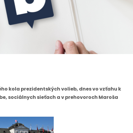
ého kola prezidentských volieb, dnes vo vzťahu k
be, sociálnych sieťach a v prehovoroch Maroša