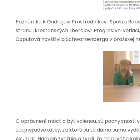
Poznámka k Ondrejovi Prostredníkovi: Spolu s R
stranu „kresťanských liberálov“ Progresívni veriaci
Čaputová navštívila Schwarzenberga v pražskej n
O oprávnení môcť a byť volenou, sú pochybnosti v č
údajnej advokátky, za ktorú sa tá dáma sama vydá
Ak JUDr. Harabin zvažuje, a tvrdí, že do prvého kol