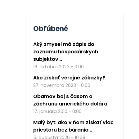
Obľúbené
Aký zmysel má zápis do
zoznamu hospodárskych
subjektov...
16. októbra 2023 - 0:00
Ako získať verejné zákazky?
27. novembra 2023 - 0:00
Obamov boj s časom o
záchranu amerického dolára
17. januára 2010 - 0:00
Malý byt: ako v ňom získať viac
priestoru bez búrania...
5. augusta 2026 - 10:38