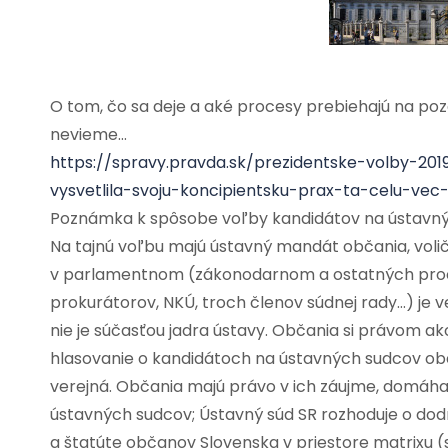
O tom, čo sa deje a aké procesy prebiehajú na poza
nevieme…
https://spravy.pravda.sk/prezidentske-volby-2
vysvetlila-svoju-koncipientsku-prax-ta-celu-ve
Poznámka k spôsobe voľby kandidátov na ústavný
Na tajnú voľbu majú ústavný mandát občania, vol
v parlamentnom (zákonodarnom a ostatných proce
prokurátorov, NKÚ, troch členov súdnej rady…) je
nie je súčasťou jadra ústavy. Občania si právom 
hlasovanie o kandidátoch na ústavných sudcov ob
verejná. Občania majú právo v ich záujme, domáha
ústavných sudcov; Ústavný súd SR rozhoduje o dod
a štatúte občanov Slovenska v priestore matrixu 