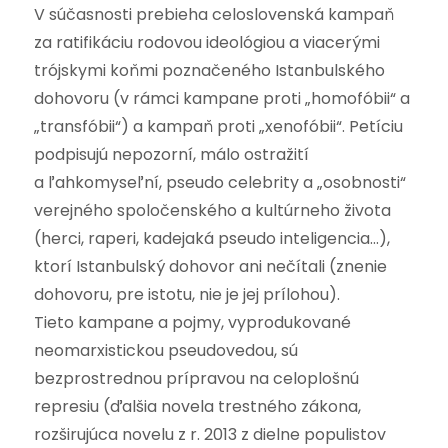
V súčasnosti prebieha celoslovenská kampaň
za ratifikáciu rodovou ideológiou a viacerými
trójskymi koňmi poznačeného Istanbulského
dohovoru (v rámci kampane proti „homofóbii“ a
„transfóbii“) a kampaň proti „xenofóbii“. Petíciu
podpisujú nepozorní, málo ostražití
a ľahkomyseľní, pseudo celebrity a „osobnosti“
verejného spoločenského a kultúrneho života
(herci, raperi, kadejaká pseudo inteligencia…),
ktorí Istanbulský dohovor ani nečítali (znenie
dohovoru, pre istotu, nie je jej prílohou).
Tieto kampane a pojmy, vyprodukované
neomarxistickou pseudovedou, sú
bezprostrednou prípravou na celoplošnú
represiu (ďalšia novela trestného zákona,
rozširujúca novelu z r. 2013 z dielne populistov