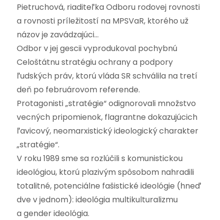
Pietruchová, riaditeľka Odboru rodovej rovnosti
a rovnosti príležitostí na MPSVaR, ktorého už
názov je zavádzajúci…
Odbor v jej gescii vyprodukoval pochybnú
Celoštátnu stratégiu ochrany a podpory
ľudských práv, ktorú vláda SR schválila na tretí
deň po februárovom referende.
Protagonisti „stratégie“ odignorovali množstvo
vecných pripomienok, flagrantne dokazujúcich
ľavicový, neomarxistický ideologický charakter
„stratégie“.
V roku 1989 sme sa rozlúčili s komunistickou
ideológiou, ktorú plazivým spôsobom nahradili
totalitné, potenciálne fašistické ideológie (hneď
dve v jednom): ideológia multikulturalizmu
a gender ideológia.