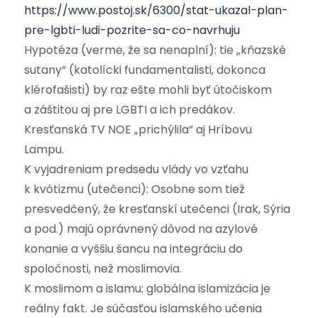
https://www.postoj.sk/6300/stat-ukazal-plan-
pre-lgbti-ludi-pozrite-sa-co-navrhuju
Hypotéza (verme, že sa nenaplní): tie „kňazské
sutany“ (katolícki fundamentalisti, dokonca
klérofašisti) by raz ešte mohli byť útočiskom
a záštitou aj pre LGBTI a ich predákov.
Kresťanská TV NOE „prichýlila“ aj Hríbovu
Lampu.
K vyjadreniam predsedu vlády vo vzťahu
k kvótizmu (utečenci): Osobne som tiež
presvedčený, že kresťanskí utečenci (Irak, Sýria
a pod.) majú oprávnený dôvod na azylové
konanie a vyššiu šancu na integráciu do
spoločnosti, než moslimovia.
K moslimom a islamu: globálna islamizácia je
reálny fakt. Je súčasťou islamského učenia