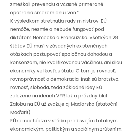
zmeškali prevenciu a včasné primerané
opatrenia smerom dnu i von.“
K výsledkom stretnutia rady ministrov: EÚ:
nemôže, nesmie a nebude fungovať pod
diktátom Nemecka a Francúzska. Všetkých 28
štátov EÚ musí v zásadných existenčných
otázkach postupovať spoločnou dohodou a
konsenzom, nie kvalifikovanou väčšinou, ani silou
ekonomiky veľkosťou štátu. O tom je rovnosť,
rovnoprávnosť a demokracia. Inak sú bratstvo,
rovnosť, sloboda, teda základné idey EÚ
založené na ideách VFR lož a prázdny bluf.
Žalobu na EÚ už zvažuje aj Maďarsko (statoční
Maďari!)
EÚ sa nachádza v štádiu pred svojím totálnym
ekonomickým, politickým a sociálnym zrútením.