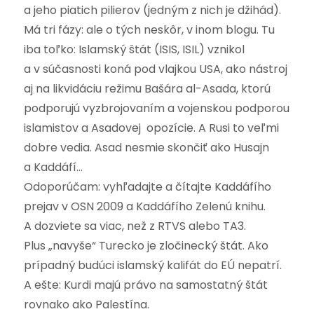
a jeho piatich pilierov (jedným z nich je džihád).
Má tri fázy: ale o tých neskôr, v inom blogu. Tu
iba toľko: Islamský štát (ISIS, ISIL) vznikol
a v súčasnosti koná pod vlajkou USA, ako nástroj
aj na likvidáciu režimu Bašára al-Asada, ktorú
podporujú vyzbrojovaním a vojenskou podporou
islamistov a Asadovej opozície. A Rusi to veľmi
dobre vedia. Asad nesmie skončiť ako Husajn
a Kaddáfí…
Odoporúčam: vyhľadajte a čítajte Kaddáfího
prejav v OSN 2009 a Kaddáfího Zelenú knihu.
A dozviete sa viac, než z RTVS alebo TA3.
Plus „navyše“ Turecko je zločinecký štát. Ako
prípadný budúci islamský kalifát do EÚ nepatrí.
A ešte: Kurdi majú právo na samostatný štát
rovnako ako Palestína.