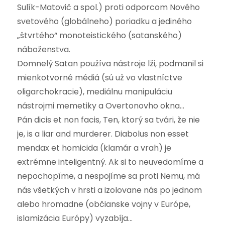
Sulík-Matovič a spol.) proti odporcom Nového
svetového (globálneho) poriadku a jediného
„štvrtého“ monoteistického (satanského)
náboženstva.
Domnelý Satan používa nástroje lži, podmanil si
mienkotvorné médiá (sú už vo vlastníctve
oligarchokracie), mediálnu manipuláciu
nástrojmi memetiky a Overtonovho okna…
Pán dicis et non facis, Ten, ktorý sa tvári, že nie
je, is a liar and murderer. Diabolus non esset
mendax et homicida (klamár a vrah) je
extrémne inteligentný. Ak si to neuvedomíme a
nepochopíme, a nespojíme sa proti Nemu, má
nás všetkých v hrsti a izolovane nás po jednom
alebo hromadne (občianske vojny v Európe,
islamizácia Európy) vyzabíja…