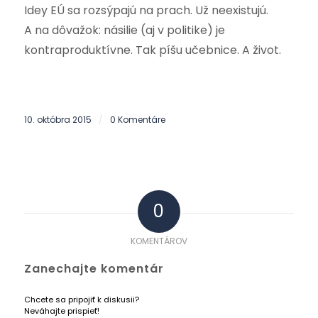
Idey EÚ sa rozsýpajú na prach. Už neexistujú.
A na dôvažok: násilie (aj v politike) je
kontraproduktívne. Tak píšu učebnice. A život.
10. októbra 2015
0 Komentáre
/
0
KOMENTÁROV
Zanechajte komentár
Chcete sa pripojiť k diskusii?
Neváhajte prispieť!