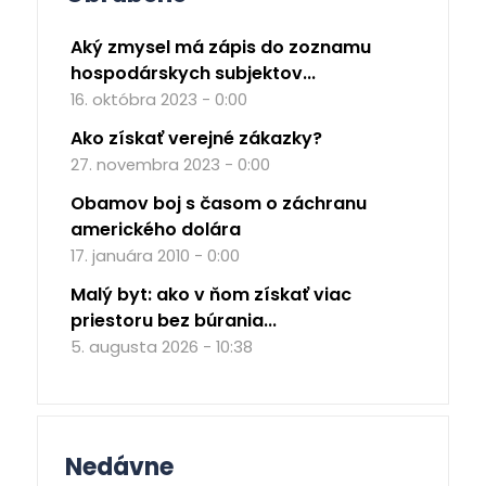
Aký zmysel má zápis do zoznamu
hospodárskych subjektov...
16. októbra 2023 - 0:00
Ako získať verejné zákazky?
27. novembra 2023 - 0:00
Obamov boj s časom o záchranu
amerického dolára
17. januára 2010 - 0:00
Malý byt: ako v ňom získať viac
priestoru bez búrania...
5. augusta 2026 - 10:38
Nedávne