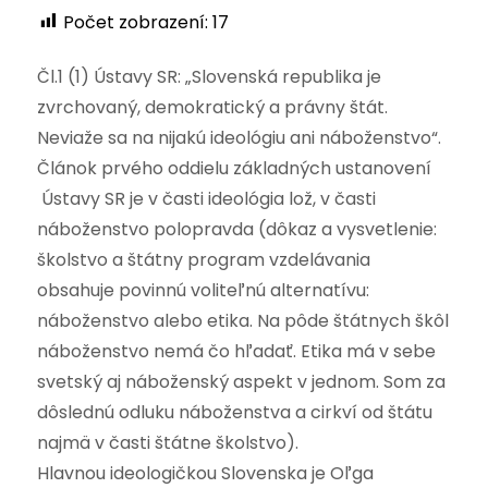
Počet zobrazení:
17
Čl.1 (1) Ústavy SR: „Slovenská republika je
zvrchovaný, demokratický a právny štát.
Neviaže sa na nijakú ideológiu ani náboženstvo“.
Článok prvého oddielu základných ustanovení
Ústavy SR je v časti ideológia lož, v časti
náboženstvo polopravda (dôkaz a vysvetlenie:
školstvo a štátny program vzdelávania
obsahuje povinnú voliteľnú alternatívu:
náboženstvo alebo etika. Na pôde štátnych škôl
náboženstvo nemá čo hľadať. Etika má v sebe
svetský aj náboženský aspekt v jednom. Som za
dôslednú odluku náboženstva a cirkví od štátu
najmä v časti štátne školstvo).
Hlavnou ideologičkou Slovenska je Oľga