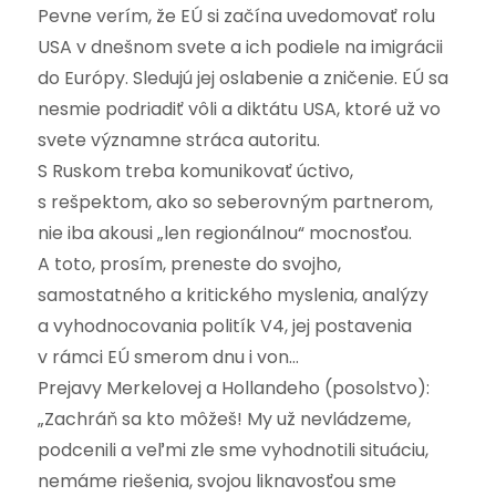
Pevne verím, že EÚ si začína uvedomovať rolu
USA v dnešnom svete a ich podiele na imigrácii
do Európy. Sledujú jej oslabenie a zničenie. EÚ sa
nesmie podriadiť vôli a diktátu USA, ktoré už vo
svete významne stráca autoritu.
S Ruskom treba komunikovať úctivo,
s rešpektom, ako so seberovným partnerom,
nie iba akousi „len regionálnou“ mocnosťou.
A toto, prosím, preneste do svojho,
samostatného a kritického myslenia, analýzy
a vyhodnocovania politík V4, jej postavenia
v rámci EÚ smerom dnu i von…
Prejavy Merkelovej a Hollandeho (posolstvo):
„Zachráň sa kto môžeš! My už nevládzeme,
podcenili a veľmi zle sme vyhodnotili situáciu,
nemáme riešenia, svojou liknavosťou sme