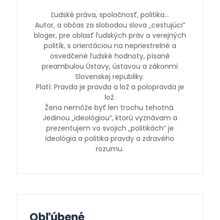
Ľudské práva, spoločnosť, politika…
Autor, a občas za slobodou slova „cestujúci“
bloger, pre oblasť ľudských práv a verejných
politík, s orientáciou na nepriestrelné a
osvedčené ľudské hodnoty, písané
preambulou Ústavy, ústavou a zákonmi
Slovenskej republiky.
Platí: Pravda je pravda a lož a polopravda je
lož.
Žena nemôže byť len trochu tehotná.
Jedinou „ideológiou“, ktorú vyznávam a
prezentujem vo svojich „politikách“ je
ideológia a politika pravdy a zdravého
rozumu.
Obľúbené