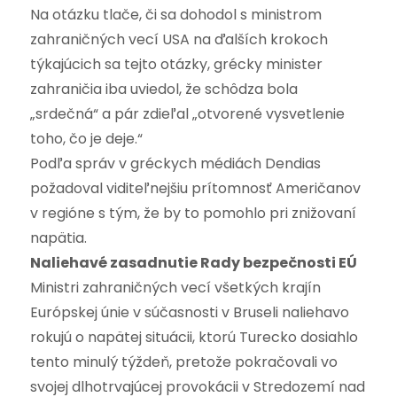
Na otázku tlače, či sa dohodol s ministrom
zahraničných vecí USA na ďalších krokoch
týkajúcich sa tejto otázky, grécky minister
zahraničia iba uviedol, že schôdza bola
„srdečná“ a pár zdieľal „otvorené vysvetlenie
toho, čo je deje.“
Podľa správ v gréckych médiách Dendias
požadoval viditeľnejšiu prítomnosť Američanov
v regióne s tým, že by to pomohlo pri znižovaní
napätia.
Naliehavé zasadnutie Rady bezpečnosti EÚ
Ministri zahraničných vecí všetkých krajín
Európskej únie v súčasnosti v Bruseli naliehavo
rokujú o napätej situácii, ktorú Turecko dosiahlo
tento minulý týždeň, pretože pokračovali vo
svojej dlhotrvajúcej provokácii v Stredozemí nad