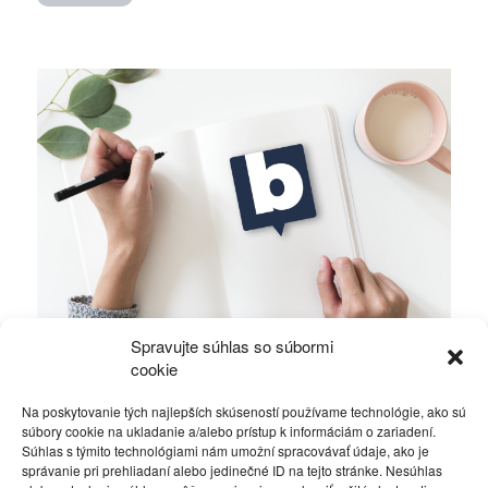
Spravujte súhlas so súbormi
Ficova vláda a médiá…
cookie
Na poskytovanie tých najlepších skúseností používame technológie, ako sú
Politika
4. decembra 2023
súbory cookie na ukladanie a/alebo prístup k informáciám o zariadení.
Súhlas s týmito technológiami nám umožní spracovávať údaje, ako je
správanie pri prehliadaní alebo jedinečné ID na tejto stránke. Nesúhlas