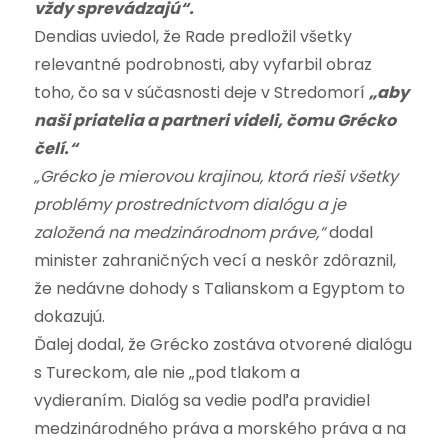
vždy sprevádzajú“.
Dendias uviedol, že Rade predložil všetky
relevantné podrobnosti, aby vyfarbil obraz
toho, čo sa v súčasnosti deje v Stredomorí
„aby
naši priatelia a partneri videli, čomu Grécko
čelí.“
„Grécko je mierovou krajinou, ktorá rieši všetky
problémy prostredníctvom dialógu a je
založená na medzinárodnom práve,“
dodal
minister zahraničných vecí a neskôr zdôraznil,
že nedávne dohody s Talianskom a Egyptom to
dokazujú.
Ďalej dodal, že Grécko zostáva otvorené dialógu
s Tureckom, ale nie „pod tlakom a
vydieraním. Dialóg sa vedie podľa pravidiel
medzinárodného práva a morského práva a na