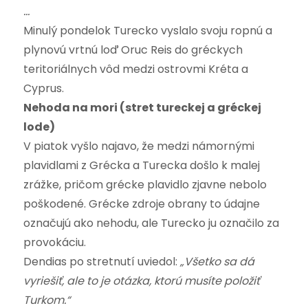
…
Minulý pondelok Turecko vyslalo svoju ropnú a
plynovú vrtnú loď Oruc Reis do gréckych
teritoriálnych vôd medzi ostrovmi Kréta a
Cyprus.
Nehoda na mori (stret tureckej a gréckej
lode)
V piatok vyšlo najavo, že medzi námornými
plavidlami z Grécka a Turecka došlo k malej
zrážke, pričom grécke plavidlo zjavne nebolo
poškodené. Grécke zdroje obrany to údajne
označujú ako nehodu, ale Turecko ju označilo za
provokáciu.
Dendias po stretnutí uviedol:
„Všetko sa dá
vyriešiť, ale to je otázka, ktorú musíte položiť
Turkom.“