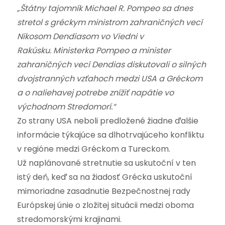
„Štátny tajomník Michael R. Pompeo sa dnes
stretol s gréckym ministrom zahraničných vecí
Nikosom Dendiasom vo Viedni v
Rakúsku. Ministerka Pompeo a minister
zahraničných vecí Dendias diskutovali o silných
dvojstranných vzťahoch medzi USA a Gréckom
a o naliehavej potrebe znížiť napätie vo
východnom Stredomorí.“
Zo strany USA neboli predložené žiadne ďalšie
informácie týkajúce sa dlhotrvajúceho konfliktu
v regióne medzi Gréckom a Tureckom.
Už naplánované stretnutie sa uskutoční v ten
istý deň, keď sa na žiadosť Grécka uskutoční
mimoriadne zasadnutie Bezpečnostnej rady
Európskej únie o zložitej situácii medzi oboma
stredomorskými krajinami.