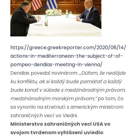
https://greece.greekreporter.com/2020/08/14/turk
actions-in-mediterranean-the-subject-of-of-
pompeo-dendias-meeting-in-vienna/
Dendias povedal novinárom:
„Dúfam, že nedôjde
ku konfliktu, ak si každý bude pamätať a každý
bude konať v súlade s medzinárodným právom,
medzinárodným morským právom,“
po tom, čo
sa vynorilo na stretnutí s americkým ministrom
zahraničných vecí vo Viedni.
Ministerstvo zahraničných vecí USA vo
svojom tvrdenom vyhlásení uviedlo
: