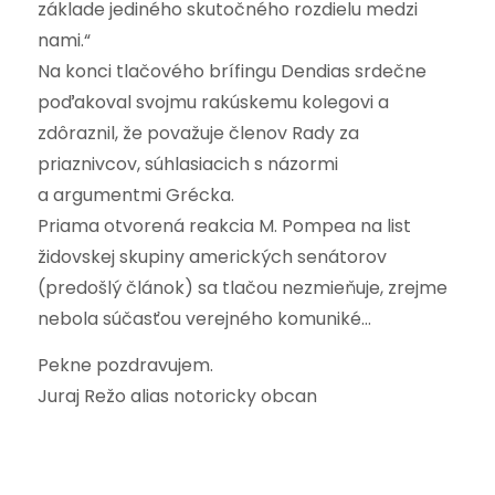
základe jediného skutočného rozdielu medzi
nami.“
Na konci tlačového brífingu Dendias srdečne
poďakoval svojmu rakúskemu kolegovi a
zdôraznil, že považuje členov Rady za
priaznivcov, súhlasiacich s názormi
a argumentmi Grécka.
Priama otvorená reakcia M. Pompea na list
židovskej skupiny amerických senátorov
(predošlý článok) sa tlačou nezmieňuje, zrejme
nebola súčasťou verejného komuniké…
Pekne pozdravujem.
Juraj Režo alias notoricky obcan