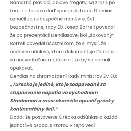
Námorné plavidlá, obidve fregaty, sa zrazili po
tom, čo turecká loď spôsobila to, čo Dendias
označil za nebezpečné manévre. Šéf
bezpečnostnej rady EÚ Josep Borrell povedal,
že po prezentácii Dendiasovej bol „šokovaný“.
Borrell povedal účastníkom, že si myslí, že
nedávne udalosti, ktoré dokumentuje Dendias,
sú neuveriteľné, a zdôraznil, že by sa nemali
opakovať.
Dendias na zhromaždení Rady ministrov ZV EÚ:
„Turecko je jediné, kto je zodpovedné za
stupňovanie napätia vo východnom
Stredomorí a musí okamžite opustiť grécky
kontinentálny šelf.“
Dodal, že postavenie Grécka odsúhlasila každá
jednotlivá osoba, s ktorou v tejto veci