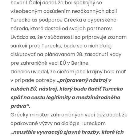
hovoril. Ďalej dodal, že bol spokojný so
všeobecným odsúdením nezákonných akcií
Turecka as podporou Grécka a cyperského
národa, ktoré dostali od svojich partnerov.
Uvádza sa, že v súčasnosti sa pripravuje zoznam
sankcií proti Turecku; bude sa o nich ďalej
diskutovať na plánovanom 28. zasadnutí Rady
pre zahraničné veci EÚ v Berlíne.
Dendias uviedol, že cieľom jeho krajiny bolo mať
v prípade potreby
„pripravený nástroj v
rukách EÚ, nástroj, ktorý bude tlačiť Turecko
späť na cestu legitimity a medzinárodného
práva“.
Grécky minister zahraničných vecí tiež dodal, že
opakované výzvy na dialóg s Tureckom
„neustále vyvracajú zjavné hrozby, ktoré ich