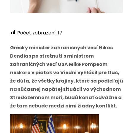
Počet zobrazení:
17
Grécky minister zahraničných vecí Nikos
Dendias po stretnutí s ministrom
zahraničných vecí USA Mike Pompeom
neskoro v piatok vo Viedni vyhlásil pre tlač,
že dúfa, že všetky krajiny, ktoré sa podieľajú
na súčasnej napätej situácii vo východnom
Stredozemnom mori, budú konať odvážne a
že tam nebude medzi nimi žiadny konflikt.