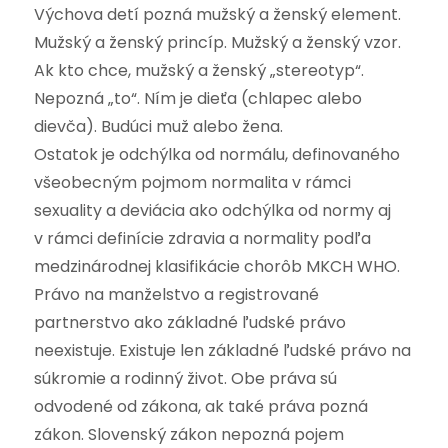
Výchova detí pozná mužský a ženský element.
Mužský a ženský princíp. Mužský a ženský vzor.
Ak kto chce, mužský a ženský „stereotyp“.
Nepozná „to“. Ním je dieťa (chlapec alebo
dievča). Budúci muž alebo žena.
Ostatok je odchýlka od normálu, definovaného
všeobecným pojmom normalita v rámci
sexuality a deviácia ako odchýlka od normy aj
v rámci definície zdravia a normality podľa
medzinárodnej klasifikácie chorôb MKCH WHO.
Právo na manželstvo a registrované
partnerstvo ako základné ľudské právo
neexistuje. Existuje len základné ľudské právo na
súkromie a rodinný život. Obe práva sú
odvodené od zákona, ak také práva pozná
zákon. Slovenský zákon nepozná pojem