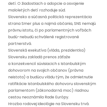
detí. O žiadostiach o adopcie a osvojenie
maloletých detí rozhoduje súd.
Slovensko a súčasná politická reprezentácia
strana Smer plus a najmä občania, SNS nemajú
právnu istotu, či po parlamentných voľbách
budú-nebudú schválené registrované
partnerstvá.
Slovenská exekutíva (vláda, prezidentka)
Slovensku zakladá prenos záťaže
a konzekvencií súvisiacich s Istanbulským
dohovorom na svojich občanov (právna
neistota) a budúcu vládu tým, že odmietnutie
ratifikácie Istanbulského dohovoru slovenským
parlamentom (zákonodarná moc) riadnou
cestou neoznámila Rade Európy.
Hrozba rodovej ideológie na Slovensku trvá.