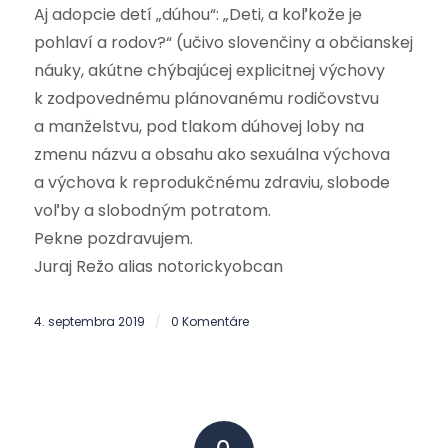
Aj adopcie detí „dúhou“: „Deti, a koľkože je
pohlaví a rodov?“ (učivo slovenčiny a občianskej
náuky, akútne chýbajúcej explicitnej výchovy
k zodpovednému plánovanému rodičovstvu
a manželstvu, pod tlakom dúhovej loby na
zmenu názvu a obsahu ako sexuálna výchova
a výchova k reprodukčnému zdraviu, slobode
voľby a slobodným potratom.
Pekne pozdravujem.
Juraj Režo alias notorickyobcan
4. septembra 2019
0 Komentáre
/