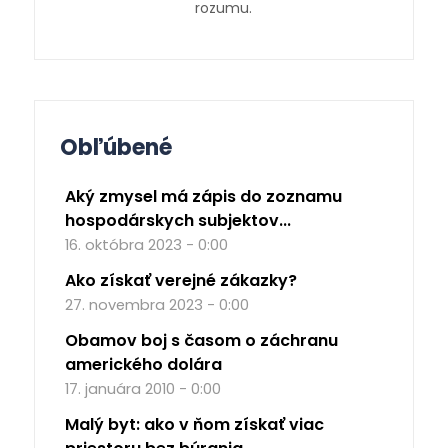
rozumu.
Obľúbené
Aký zmysel má zápis do zoznamu
hospodárskych subjektov...
16. októbra 2023 - 0:00
Ako získať verejné zákazky?
27. novembra 2023 - 0:00
Obamov boj s časom o záchranu
amerického dolára
17. januára 2010 - 0:00
Malý byt: ako v ňom získať viac