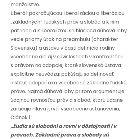
manželstvo.
Liberáli pokračujúcou liberalizáciou a liberáciou
„základných“ ľudských práv a slobôd a k nim
patriaca a k liberalizmu sa hlásiaca dúhová loby
vedie priamy útok na preambulu (charakter
Slovenska) a ústavu v časti definícia rodiny
všeobecne ale aj v súvislostiach v konfrontácii
s právom na adopcie, ktoré slovenská ústava
explicitne neuvádza; pokúšajú sa definovať
inštitút adopcií ako všeobecné základné ľudské
právo. Najmä dúhová loby pritom argumentuje
údajnou rovnosťou práv a slobôd, ktorú údajne
zaručuje Hlava prvá, všeobecné ustanovenia,
Článok 1.:
„Ľudia sú slobodní a rovní v dôstojnosti i v
právach. Základné práva a slobody sú