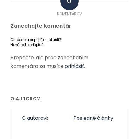
0
KOMENTÁROV
Zanechajte komentár
Chcete sa pripojiť k diskusii?
Neváhajte prispieť!
Prepáčte, ale pred zanechaním
komentára sa musíte
prihlásiť
.
O AUTOROVI
O autorovi:
Posledné články