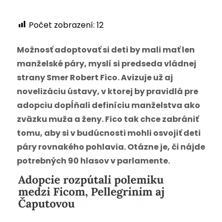
Počet zobrazení:
12
Možnosť adoptovať si deti by mali mať len
manželské páry, myslí si predseda vládnej
strany Smer Robert Fico. Avizuje už aj
novelizáciu ústavy, v ktorej by pravidlá pre
adopciu dopĺňali definíciu manželstva ako
zväzku muža a ženy. Fico tak chce zabrániť
tomu, aby si v budúcnosti mohli osvojiť deti
páry rovnakého pohlavia. Otázne je, či nájde
potrebných 90 hlasov v parlamente.