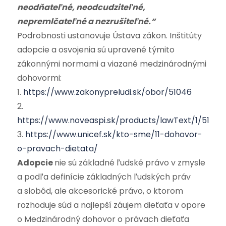
neodňateľné, neodcudziteľné,
nepremlčateľné a nezrušiteľné.“
Podrobnosti ustanovuje Ústava zákon. Inštitúty
adopcie a osvojenia sú upravené týmito
zákonnými normami a viazané medzinárodnými
dohovormi:
1.
https://www.zakonypreludi.sk/obor/51046
2.
https://www.noveaspi.sk/products/lawText/1/51829/
3.
https://www.unicef.sk/kto-sme/11-dohovor-
o-pravach-dietata/
Adopcie
nie sú základné ľudské právo v zmysle
a podľa definície základných ľudských práv
a slobôd, ale akcesorické právo, o ktorom
rozhoduje súd a najlepší záujem dieťaťa v opore
o Medzinárodný dohovor o právach dieťaťa