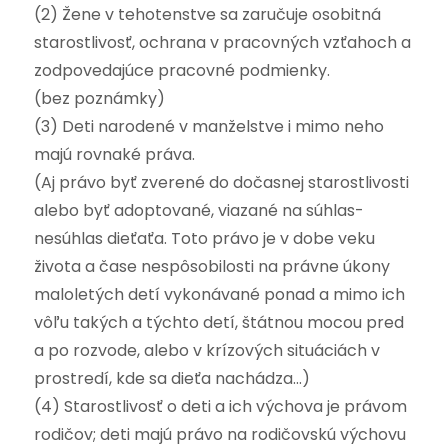
(2) Žene v tehotenstve sa zaručuje osobitná
starostlivosť, ochrana v pracovných vzťahoch a
zodpovedajúce pracovné podmienky.
(bez poznámky)
(3) Deti narodené v manželstve i mimo neho
majú rovnaké práva.
(Aj právo byť zverené do dočasnej starostlivosti
alebo byť adoptované, viazané na súhlas-
nesúhlas dieťaťa. Toto právo je v dobe veku
života a čase nespôsobilosti na právne úkony
maloletých detí vykonávané ponad a mimo ich
vôľu takých a týchto detí, štátnou mocou pred
a po rozvode, alebo v krízových situáciách v
prostredí, kde sa dieťa nachádza…)
(4) Starostlivosť o deti a ich výchova je právom
rodičov; deti majú právo na rodičovskú výchovu