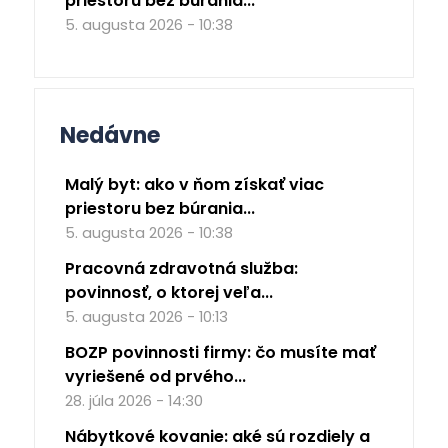
priestoru bez búrania...
5. augusta 2026 - 10:38
Nedávne
Malý byt: ako v ňom získať viac
priestoru bez búrania...
5. augusta 2026 - 10:38
Pracovná zdravotná služba:
povinnosť, o ktorej veľa...
5. augusta 2026 - 10:13
BOZP povinnosti firmy: čo musíte mať
vyriešené od prvého...
28. júla 2026 - 14:30
Nábytkové kovanie: aké sú rozdiely a