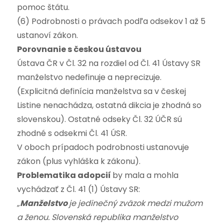
pomoc štátu.
(6) Podrobnosti o právach podľa odsekov 1 až 5
ustanoví zákon.
Porovnanie s českou ústavou
Ústava ČR v Čl. 32 na rozdiel od Čl. 41 Ústavy SR
manželstvo nedefinuje a neprecizuje.
(Explicitná definícia manželstva sa v českej
Listine nenachádza, ostatná dikcia je zhodná so
slovenskou). Ostatné odseky Čl. 32 ÚČR sú
zhodné s odsekmi Čl. 41 ÚSR.
V oboch prípadoch podrobnosti ustanovuje
zákon (plus vyhláška k zákonu).
Problematika adopcií
by mala a mohla
vychádzať z Čl. 41 (1) Ústavy SR:
„
Manželstvo
je jedinečný zväzok medzi mužom
a ženou. Slovenská republika manželstvo