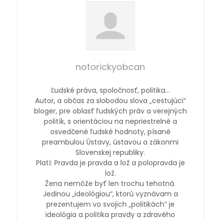
notorickyobcan
Ľudské práva, spoločnosť, politika…
Autor, a občas za slobodou slova „cestujúci“
bloger, pre oblasť ľudských práv a verejných
politík, s orientáciou na nepriestrelné a
osvedčené ľudské hodnoty, písané
preambulou Ústavy, ústavou a zákonmi
Slovenskej republiky.
Platí: Pravda je pravda a lož a polopravda je
lož.
Žena nemôže byť len trochu tehotná.
Jedinou „ideológiou“, ktorú vyznávam a
prezentujem vo svojich „politikách“ je
ideológia a politika pravdy a zdravého