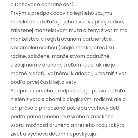
a Dohovor o ochrane detí.
Prvým z predpokladov najlepšieho záujmu
maloletého dieťaťa je jeho život v úplnej rodine,
založenej manželstvom muža a ženy; život mimo
manželstvo, v registrovanom partnerstve,
s osamelou osobou (single matka, otec) sú
rodine, založenej manželstvom podružné
a záujmom v druhom, treťom rade, ak nie je
možné dieťaťu, voľnému k adopcii, umožniť život
podľa prvej časti tejto vety.
Podporou prvého predpokladu je právo dieťaťa
nielen života s obomi biologickými rodičmi, ale aj
ich právo a prirodzená potreba výchovy detí
podľa prirodzeného mužského a ženského
vzoru; možnosti druhého a tretieho radu takýto
život a výchovu deťom neposkytujú.