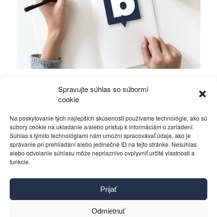
Mierové rozhovory vedú Zalužný s
Spravujte súhlas so súbormi
Gerasimovom?
cookie
Na poskytovanie tých najlepších skúseností používame technológie, ako sú
Politika
4. decembra 2023
súbory cookie na ukladanie a/alebo prístup k informáciám o zariadení.
Súhlas s týmito technológiami nám umožní spracovávať údaje, ako je
správanie pri prehliadaní alebo jedinečné ID na tejto stránke. Nesúhlas
alebo odvolanie súhlasu môže nepriaznivo ovplyvniť určité vlastnosti a
funkcie.
Kontakt
Prijať
Pravidlá používania
Reklama
Odmietnuť