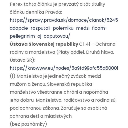
Perex tohto článku je prevzatý citát titulky
článku denníka Pravda:
https://spravy.pravda.sk/domace/clanok/524529-
adopcie-rozputali-polemiku-medzi-ficom-
pellegrinim-aj-caputovou/
Ústava Slovenskej republiky
Čl. 41 – Ochrana
rodiny a manželstva (Piaty oddiel, Druhá hlava,
Ústava SR):
https://knowww.eu/nodes/5a9fd99afc55d60001442
(1) Manželstvo je jedinečný zväzok medzi
mužom a ženou. Slovenská republika
manželstvo všestranne chráni a napomáha
jeho dobru. Manželstvo, rodičovstvo a rodina sú
pod ochranou zákona. Zaručuje sa osobitná
ochrana detí a mladistvých.
(bez poznámky)